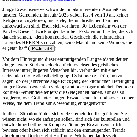
Junge Erwachsene verschwinden in alarmierendem Ausmaß aus
unseren Gemeinden. Im Jahr 2023 gaben fast 4 von 10 an, keiner
Religion anzugehören, und viele, die in christlichen Familien
aufgewachsen sind, lösen sich vor ihrem 30. Lebensjahr von der
Kirche. Diese Entwicklungen betrüben Pastoren und Leiter, die sich
danach sehnen, „dem kommenden Geschlecht die ruhmreichen
Taten des HERRN zu erzählen, seine Macht und seine Wunder, die
er getan hat“
(
).
Psalm 78:4
Vor dem Hintergrund dieser entmutigenden Langzeitdaten deuten
einige neuere Studien jedoch auf ein wachsendes geistliches
Interesse unter jüngeren Menschen hin, verbunden mit einer
steigenden Gottesdienstbeteiligung. Es ist noch zu früh, um zu
sagen, ob der jahrzehntelange Rückgang der kirchlichen Beteiligung
junger Erwachsener sich verlangsamt oder sogar umkehrt. Dennoch
könnten Gemeindeleiter jetzt die Gelegenheit haben, auf das zu
reagieren, was Gott unter jungen Erwachsenen tut und zwar in einer
Weise, die dem Trend zur Abwendung entgegenwirkt.
In dieser Situation fühlen sich viele Gemeinden festgefahren: Sie
wissen nicht, wo sie anfangen sollen, sind sich der kulturellen und
entwicklungsbedingten Komplexität junger Erwachsener nicht
bewusst oder haben sich schlicht mit den entmutigenden Trends
abgefunden. Doch es gibt Hoffnung. Wir haben landesweit