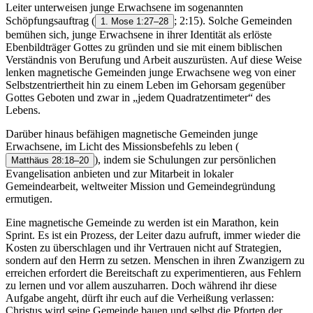
Leiter unterweisen junge Erwachsene im sogenannten
Schöpfungsauftrag
(
; 2:15). Solche Gemeinden
1. Mose 1:27–28
bemühen sich, junge Erwachsene in ihrer Identität als erlöste
Ebenbildträger Gottes zu gründen und sie mit einem biblischen
Verständnis von Berufung und Arbeit auszurüsten. Auf diese Weise
lenken magnetische Gemeinden junge Erwachsene weg von einer
Selbstzentriertheit hin zu einem Leben im Gehorsam gegenüber
Gottes Geboten und zwar in „jedem Quadratzentimeter“ des
Lebens.
Darüber hinaus befähigen magnetische Gemeinden junge
Erwachsene, im Licht des Missionsbefehls zu leben
(
), indem sie Schulungen zur persönlichen
Matthäus 28:18–20
Evangelisation anbieten und zur Mitarbeit in lokaler
Gemeindearbeit, weltweiter Mission und Gemeindegründung
ermutigen.
Eine magnetische Gemeinde zu werden ist ein Marathon, kein
Sprint. Es ist ein Prozess, der Leiter dazu aufruft, immer wieder die
Kosten zu überschlagen und ihr Vertrauen nicht auf Strategien,
sondern auf den Herrn zu setzen. Menschen in ihren Zwanzigern zu
erreichen erfordert die Bereitschaft zu experimentieren, aus Fehlern
zu lernen und vor allem auszuharren. Doch während ihr diese
Aufgabe angeht, dürft ihr euch auf die Verheißung verlassen:
Christus wird seine Gemeinde bauen und selbst die Pforten der