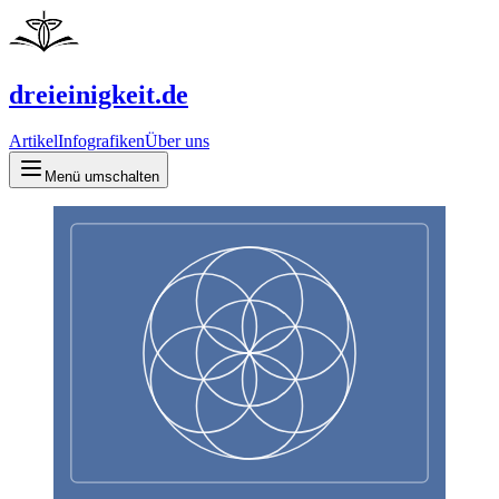
dreieinigkeit.de
Artikel
Infografiken
Über uns
Menü umschalten