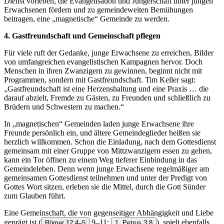
Dienst vorleben, die Evangelisation und Jüngerschaft unter jungen
Erwachsenen fördern und zu gemeindeweiten Bemühungen
beitragen, eine „magnetische“ Gemeinde zu werden.
4. Gastfreundschaft und Gemeinschaft pflegen
Für viele ruft der Gedanke, junge Erwachsene zu erreichen, Bilder
von umfangreichen evangelistischen Kampagnen hervor. Doch
Menschen in ihren Zwanzigern zu gewinnen, beginnt nicht mit
Programmen, sondern mit Gastfreundschaft. Tim Keller sagt:
„Gastfreundschaft ist eine Herzenshaltung und eine Praxis … die
darauf abzielt, Fremde zu Gästen, zu Freunden und schließlich zu
Brüdern und Schwestern zu machen.“
In „magnetischen“ Gemeinden laden junge Erwachsene ihre
Freunde persönlich ein, und ältere Gemeindeglieder heißen sie
herzlich willkommen. Schon die Einladung, nach dem Gottesdienst
gemeinsam mit einer Gruppe von Mittzwanzigern essen zu gehen,
kann ein Tor öffnen zu einem Weg tieferer Einbindung in das
Gemeindeleben. Denn wenn junge Erwachsene regelmäßiger am
gemeinsamen Gottesdienst teilnehmen und unter der Predigt von
Gottes Wort sitzen, erleben sie die Mittel, durch die Gott Sünder
zum Glauben führt.
Eine Gemeinschaft, die von gegenseitiger Abhängigkeit und Liebe
geprägt ist
(
.9–11;
), spielt ebenfalls
Römer 12:4–5
1. Petrus 3:8