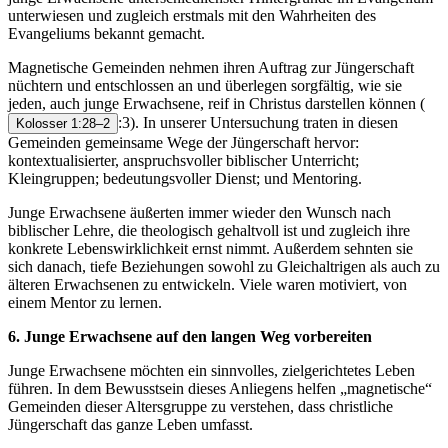
unterwiesen und zugleich erstmals mit den Wahrheiten des
Evangeliums bekannt gemacht.
Magnetische Gemeinden nehmen ihren Auftrag zur Jüngerschaft
nüchtern und entschlossen an und überlegen sorgfältig, wie sie
jeden, auch junge Erwachsene, reif in Christus darstellen können
(
:3). In unserer Untersuchung traten in diesen
Kolosser 1:28–2
Gemeinden gemeinsame Wege der Jüngerschaft hervor:
kontextualisierter, anspruchsvoller biblischer Unterricht;
Kleingruppen; bedeutungsvoller Dienst; und Mentoring.
Junge Erwachsene äußerten immer wieder den Wunsch nach
biblischer Lehre, die theologisch gehaltvoll ist und zugleich ihre
konkrete Lebenswirklichkeit ernst nimmt. Außerdem sehnten sie
sich danach, tiefe Beziehungen sowohl zu Gleichaltrigen als auch zu
älteren Erwachsenen zu entwickeln. Viele waren motiviert, von
einem Mentor zu lernen.
6. Junge Erwachsene auf den langen Weg vorbereiten
Junge Erwachsene möchten ein sinnvolles, zielgerichtetes Leben
führen. In dem Bewusstsein dieses Anliegens helfen „magnetische“
Gemeinden dieser Altersgruppe zu verstehen, dass christliche
Jüngerschaft das ganze Leben umfasst.