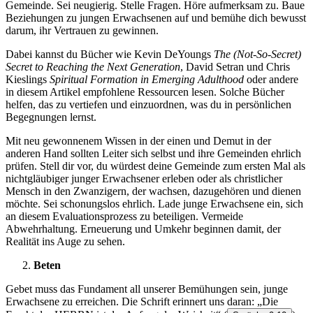
Gemeinde. Sei neugierig. Stelle Fragen. Höre aufmerksam zu. Baue
Beziehungen zu jungen Erwachsenen auf und bemühe dich bewusst
darum, ihr Vertrauen zu gewinnen.
Dabei kannst du Bücher wie Kevin DeYoungs
The (Not-So-Secret)
Secret to Reaching the Next Generation
, David Setran und Chris
Kieslings
Spiritual Formation in Emerging Adulthood
oder andere
in diesem Artikel empfohlene Ressourcen lesen. Solche Bücher
helfen, das zu vertiefen und einzuordnen, was du in persönlichen
Begegnungen lernst.
Mit neu gewonnenem Wissen in der einen und Demut in der
anderen Hand sollten Leiter sich selbst und ihre Gemeinden ehrlich
prüfen. Stell dir vor, du würdest deine Gemeinde zum ersten Mal als
nichtgläubiger junger Erwachsener erleben oder als christlicher
Mensch in den Zwanzigern, der wachsen, dazugehören und dienen
möchte. Sei schonungslos ehrlich. Lade junge Erwachsene ein, sich
an diesem Evaluationsprozess zu beteiligen. Vermeide
Abwehrhaltung. Erneuerung und Umkehr beginnen damit, der
Realität ins Auge zu sehen.
Beten
Gebet muss das Fundament all unserer Bemühungen sein, junge
Erwachsene zu erreichen. Die Schrift erinnert uns daran: „Die