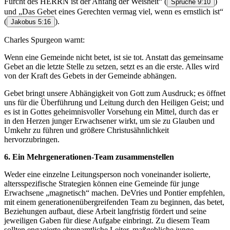
Furcht des HERRN ist der Anfang der Weisheit“
(
)
Sprüche 9:10
und „Das Gebet eines Gerechten vermag viel, wenn es ernstlich ist“
(
).
Jakobus 5:16
Charles Spurgeon warnt:
Wenn eine Gemeinde nicht betet, ist sie tot. Anstatt das gemeinsame
Gebet an die letzte Stelle zu setzen, setzt es an die erste. Alles wird
von der Kraft des Gebets in der Gemeinde abhängen.
Gebet bringt unsere Abhängigkeit von Gott zum Ausdruck; es öffnet
uns für die Überführung und Leitung durch den Heiligen Geist; und
es ist in Gottes geheimnisvoller Vorsehung ein Mittel, durch das er
in den Herzen junger Erwachsener wirkt, um sie zu Glauben und
Umkehr zu führen und größere Christusähnlichkeit
hervorzubringen.
6. Ein Mehrgenerationen-Team zusammenstellen
Weder eine einzelne Leitungsperson noch voneinander isolierte,
altersspezifische Strategien können eine Gemeinde für junge
Erwachsene „magnetisch“ machen. DeVries und Pontier empfehlen,
mit einem generationenübergreifenden Team zu beginnen, das betet,
Beziehungen aufbaut, diese Arbeit langfristig fördert und seine
jeweiligen Gaben für diese Aufgabe einbringt. Zu diesem Team
sollten engagierte ehrenamtliche Leiter, maßgebliche junge