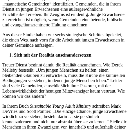
„magnetische Gemeinden“ identifiziert, Gemeinden, die in ihrem
Dienst an jungen Erwachsenen eine außergewöhnliche
Fruchtbarkeit erleben. Ihr Zeugnis ist eindeutig: Junge Erwachsene
zu erreichen ist möglich, wenn Gemeinden eine betende, biblische
und evangeliumszentrierte Haltung einnehmen.
Aus dieser Studie haben wir sechs strategische Schritte abgeleitet,
die einen Weg nach vorn für die Arbeit mit jungen Erwachsenen in
deiner Gemeinde aufzeigen.
Sich mit der Realität auseinandersetzen
Treuer Dienst beginnt damit, die Realität anzunehmen. Wie Derek
Melleby feststellt: „Um jungen Menschen zu helfen, einen
bleibenden Glauben zu entwickeln, muss die Kirche die kulturellen
Bedingungen verstehen, in denen junge Menschen leben.“ Leider
sind viele Gemeinden, einschließlich ihrer Pastoren, mit der
Lebenswirklichkeit der heutigen Mittzwanziger kaum vertraut. Wie
können wir das ändern?
In ihrem Buch
Sustainable Young Adult Ministry
schreiben Mark
DeVries und Scott Pontier: „Die einzige Chance, junge Erwachsene
wirklich zu verstehen, besteht darin … sie persönlich
kennenzulernen und nicht nur abstrakt über sie zu lernen.“ Stelle dir
Menschen in ihren Zwanzigern vor, innerhalb und außerhalb deiner