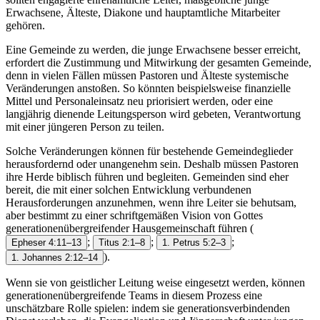
Erwachsene, Älteste, Diakone und hauptamtliche Mitarbeiter
gehören.
Eine Gemeinde zu werden, die junge Erwachsene besser erreicht,
erfordert die Zustimmung und Mitwirkung der gesamten Gemeinde,
denn in vielen Fällen müssen Pastoren und Älteste systemische
Veränderungen anstoßen. So könnten beispielsweise finanzielle
Mittel und Personaleinsatz neu priorisiert werden, oder eine
langjährig dienende Leitungsperson wird gebeten, Verantwortung
mit einer jüngeren Person zu teilen.
Solche Veränderungen können für bestehende Gemeindeglieder
herausfordernd oder unangenehm sein. Deshalb müssen Pastoren
ihre Herde biblisch führen und begleiten. Gemeinden sind eher
bereit, die mit einer solchen Entwicklung verbundenen
Herausforderungen anzunehmen, wenn ihre Leiter sie behutsam,
aber bestimmt zu einer schriftgemäßen Vision von Gottes
generationenübergreifender Hausgemeinschaft führen
(
;
;
;
Epheser 4:11–13
Titus 2:1–8
1. Petrus 5:2–3
).
1. Johannes 2:12–14
Wenn sie von geistlicher Leitung weise eingesetzt werden, können
generationenübergreifende Teams in diesem Prozess eine
unschätzbare Rolle spielen: indem sie generationsverbindenden