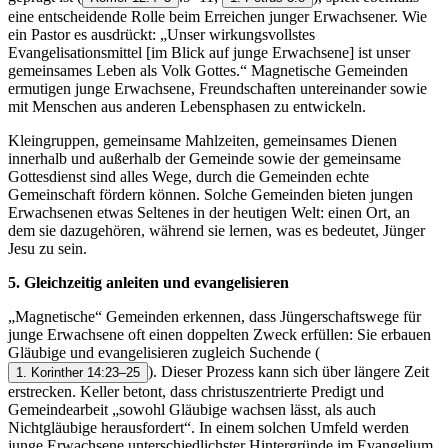
eine entscheidende Rolle beim Erreichen junger Erwachsener. Wie
ein Pastor es ausdrückt: „Unser wirkungsvollstes
Evangelisationsmittel [im Blick auf junge Erwachsene] ist unser
gemeinsames Leben als Volk Gottes.“ Magnetische Gemeinden
ermutigen junge Erwachsene, Freundschaften untereinander sowie
mit Menschen aus anderen Lebensphasen zu entwickeln.
Kleingruppen, gemeinsame Mahlzeiten, gemeinsames Dienen
innerhalb und außerhalb der Gemeinde sowie der gemeinsame
Gottesdienst sind alles Wege, durch die Gemeinden echte
Gemeinschaft fördern können. Solche Gemeinden bieten jungen
Erwachsenen etwas Seltenes in der heutigen Welt: einen Ort, an
dem sie dazugehören, während sie lernen, was es bedeutet, Jünger
Jesu zu sein.
5. Gleichzeitig anleiten und evangelisieren
„Magnetische“ Gemeinden erkennen, dass Jüngerschaftswege für
junge Erwachsene oft einen doppelten Zweck erfüllen: Sie erbauen
Gläubige und evangelisieren zugleich Suchende
(
). Dieser Prozess kann sich über längere Zeit
1. Korinther 14:23–25
erstrecken. Keller betont, dass christuszentrierte Predigt und
Gemeindearbeit „sowohl Gläubige wachsen lässt, als auch
Nichtgläubige herausfordert“. In einem solchen Umfeld werden
junge Erwachsene unterschiedlichster Hintergründe im Evangelium