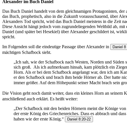
Alexander im Buch Daniel
Das Buch Daniel handelt von dem gleichnamigen Protagonisten, der al
das Buch, prophetisch, also in die Zukunft vorausschauend, über Alex
Alexanders Tod spricht, wird das Buch Daniel meistens in die Zeit n
Diese Ansicht hängt jedoch vom zugrundeliegenden Weltbild ab, mit d
Daniel (und später bei Hesekiel) über Alexander geschildert ist, wirk
spricht.
Im Folgenden soll die eindeutige Passage über Alexander in
Daniel 8
mächtigen Schafbock sieht.
„Ich sah, wie der Schafbock nach Westen, Norden und Süden stie
sich groß. Als ich aufmerksam hinsah, kam plötzlich ein Ziege
Horn. Als er bei dem Schafbock angelangt war, den ich am Kanal 
er den Schafbock und brach ihm beide Hörner ab. Der hatte ni
immer größer. Auf dem Höhepunkt seiner Macht brach sein groß
Die Vision geht noch damit weiter, dass ein kleines Horn an seinem K
anschließend auch erklärt. Es heißt weiter:
„Der Schafbock mit den beiden Hörnern meint die Könige von 
der erste König des Griechenreiches. Dass es abbrach und dass 
haben wie der erste König.“
Daniel 8:20-22