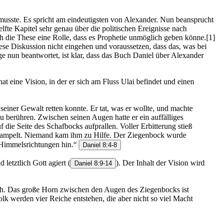
 musste. Es spricht am eindeutigsten von Alexander. Nun beansprucht
lfte Kapitel sehr genau über die politischen Ereignisse nach
h die These eine Rolle, dass es Prophetie unmöglich geben könne.[1]
ese Diskussion nicht eingehen und voraussetzen, dass das, was bei
ge nun beantwortet, ist klar, dass das Buch Daniel über Alexander
at eine Vision, in der er sich am Fluss Ulai befindet und einen
einer Gewalt retten konnte. Er tat, was er wollte, und machte
 berühren. Zwischen seinen Augen hatte er ein auffälliges
 die Seite des Schafbocks aufprallen. Voller Erbitterung stieß
rtrampelt. Niemand kam ihm zu Hilfe. Der Ziegenbock wurde
r Himmelsrichtungen hin.“
Daniel 8:4-8
 letztlich Gott agiert
(
). Der Inhalt der Vision wird
Daniel 8:9-14
ch. Das große Horn zwischen den Augen des Ziegenbocks ist
lk werden vier Reiche entstehen, die aber nicht so viel Macht