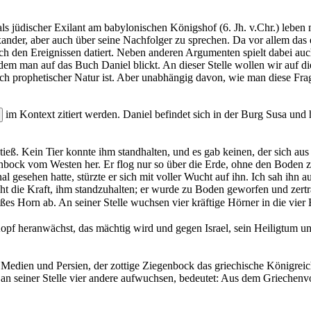
s jüdischer Exilant am babylonischen Königshof (6. Jh. v.Chr.) leben
ander, aber auch über seine Nachfolger zu sprechen. Da vor allem das e
ach den Ereignissen datiert. Neben anderen Argumenten spielt dabei auc
em man auf das Buch Daniel blickt. An dieser Stelle wollen wir auf di
lich prophetischer Natur ist. Aber unabhängig davon, wie man diese Fra
im Kontext zitiert werden. Daniel befindet sich in der Burg Susa und h
ß. Kein Tier konnte ihm standhalten, und es gab keinen, der sich aus s
nbock vom Westen her. Er flog nur so über die Erde, ohne den Boden zu
gesehen hatte, stürzte er sich mit voller Wucht auf ihn. Ich sah ihn auf
cht die Kraft, ihm standzuhalten; er wurde zu Boden geworfen und ze
es Horn ab. An seiner Stelle wuchsen vier kräftige Hörner in die vie
opf heranwächst, das mächtig wird und gegen Israel, sein Heiligtum und
Medien und Persien, der zottige Ziegenbock das griechische Königrei
an seiner Stelle vier andere aufwuchsen, bedeutet: Aus dem Griechenvo