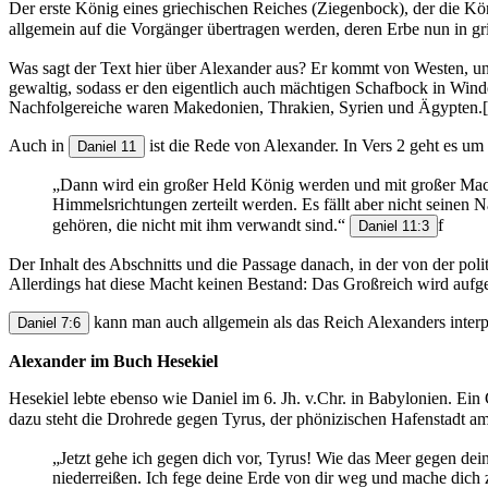
Der erste König eines griechischen Reiches (Ziegenbock), der die Kön
allgemein auf die Vorgänger übertragen werden, deren Erbe nun in g
Was sagt der Text hier über Alexander aus? Er kommt von Westen, und
gewaltig, sodass er den eigentlich auch mächtigen Schafbock in Wind
Nachfolgereiche waren Makedonien, Thrakien, Syrien und Ägypten.[
Auch in
ist die Rede von Alexander. In Vers 2 geht es um
Daniel 11
„Dann wird ein großer Held König werden und mit großer Mach
Himmelsrichtungen zerteilt werden. Es fällt aber nicht seinen
gehören, die nicht mit ihm verwandt sind.“
f
Daniel 11:3
Der Inhalt des Abschnitts und die Passage danach, in der von der poli
Allerdings hat diese Macht keinen Bestand: Das Großreich wird aufget
kann man auch allgemein als das Reich Alexanders interpre
Daniel 7:6
Alexander im Buch Hesekiel
Hesekiel lebte ebenso wie Daniel im 6. Jh. v.Chr. in Babylonien. E
dazu steht die Drohrede gegen Tyrus, der phönizischen Hafenstadt am 
„Jetzt gehe ich gegen dich vor, Tyrus! Wie das Meer gegen dei
niederreißen. Ich fege deine Erde von dir weg und mache dich z