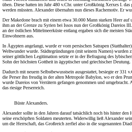
üben. Diese hatten im Jahr 480 v.Chr. unter Großkönig Xerxes I. das g
werden müssten. Alexander übernahm nun dieses Rachemotiv. Er wur
Der Makedone brach mit einem etwa 30.000 Mann starken Heer auf und
ihm an der Grenze zu Syrien bei Issos nun der Großkönig Dareios III
an der östlichen Mittelmeerküste entlang ergaben sich die meisten S
Einwohnern aus.
In Ägypten angelangt, wurde er vom persischen Satrapen (Statthalter
Weltwunder wurde. Städtegründungen (mit seinem Namen) wurden zu
seiner göttlichen Legitimation setzte er in der Befragung des lybi
Sohn der höchsten Gottheit in ägyptischer und griechischer Deutung.
Dadurch mit neuem Selbstbewusstsein ausgestattet, besiegte er 331 v
die Perser ihn freudig in der alten Metropole Babylon, wo er den Pru
wurde Dareios von Verrätern gefangen genommen und umgebracht. Alex
das riesige Perserreich.
Büste Alexanders.
Alexander sollte in den Jahren darauf tatsächlich noch bis hinter d
seine erschöpften Soldaten meuterten. Widerwillig ließ Alexander sei
um die Herrschaft, das Großreich zerfiel also in die sogenannten D