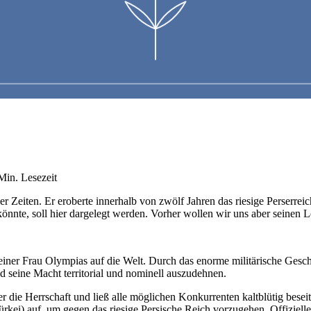
in. Lesezeit
er Zeiten. Er eroberte innerhalb von zwölf Jahren das riesige Perserrei
könnte, soll hier dargelegt werden. Vorher wollen wir uns aber seinen 
iner Frau Olympias auf die Welt. Durch das enorme militärische Gesch
d seine Macht territorial und nominell auszudehnen.
die Herrschaft und ließ alle möglichen Konkurrenten kaltblütig beseit
ürkei) auf, um gegen das riesige Persische Reich vorzugehen. Offiziell