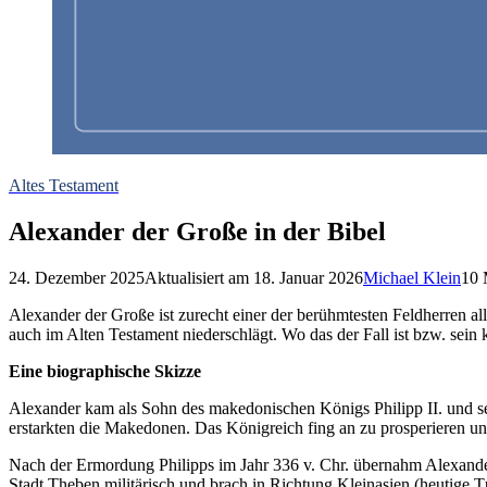
Altes Testament
Alexander der Große in der Bibel
24. Dezember 2025
Aktualisiert am
18. Januar 2026
Michael Klein
10
M
Alexander der Große ist zurecht einer der berühmtesten Feldherren all
auch im Alten Testament niederschlägt. Wo das der Fall ist bzw. sein 
Eine biographische Skizze
Alexander kam als Sohn des makedonischen Königs Philipp II. und se
erstarkten die Makedonen. Das Königreich fing an zu prosperieren un
Nach der Ermordung Philipps im Jahr 336 v. Chr. übernahm Alexander 
Stadt Theben militärisch und brach in Richtung Kleinasien (heutige T