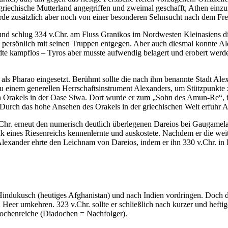
riechische Mutterland angegriffen und zweimal geschafft, Athen einzune
de zusätzlich aber noch von einer besonderen Sehnsucht nach dem F
 schlug 334 v.Chr. am Fluss Granikos im Nordwesten Kleinasiens die 
. persönlich mit seinen Truppen entgegen. Aber auch diesmal konnte A
tädte kampflos – Tyros aber musste aufwendig belagert und erobert werd
) als Pharao eingesetzt. Berühmt sollte die nach ihm benannte Stadt A
 einem generellen Herrschaftsinstrument Alexanders, um Stützpunkte
schen Orakels in der Oase Siwa. Dort wurde er zum „Sohn des Amun-Re
 Durch das hohe Ansehen des Orakels in der griechischen Welt erfuhr A
.Chr. erneut den numerisch deutlich überlegenen Dareios bei Gaugamela
nk eines Riesenreichs kennenlernte und auskostete. Nachdem er die wei
ander ehrte den Leichnam von Dareios, indem er ihn 330 v.Chr. in Pe
en Hindukusch (heutiges Afghanistan) und nach Indien vordringen. Doc
n Heer umkehren. 323 v.Chr. sollte er schließlich nach kurzer und heft
iadochenreiche (Diadochen = Nachfolger).