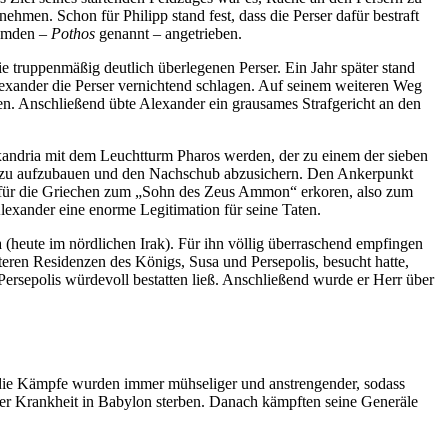
hmen. Schon für Philipp stand fest, dass die Perser dafür bestraft
remden –
Pothos
genannt – angetrieben.
truppenmäßig deutlich überlegenen Perser. Ein Jahr später stand
lexander die Perser vernichtend schlagen. Auf seinem weiteren Weg
en. Anschließend übte Alexander ein grausames Strafgericht an den
lexandria mit dem Leuchtturm Pharos werden, der zu einem der sieben
 zu aufzubauen und den Nachschub abzusichern. Den Ankerpunkt
“, für die Griechen zum „Sohn des Zeus Ammon“ erkoren, also zum
lexander eine enorme Legitimation für seine Taten.
 (heute im nördlichen Irak). Für ihn völlig überraschend empfingen
teren Residenzen des Königs, Susa und Persepolis, besucht hatte,
rsepolis würdevoll bestatten ließ. Anschließend wurde er Herr über
h die Kämpfe wurden immer mühseliger und anstrengender, sodass
iger Krankheit in Babylon sterben. Danach kämpften seine Generäle