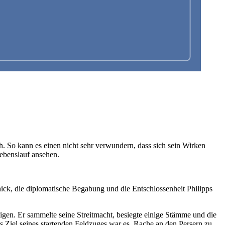
ch. So kann es einen nicht sehr verwundern, dass sich sein Wirken
Lebenslauf ansehen.
ick, die diplomatische Begabung und die Entschlossenheit Philipps
igen. Er sammelte seine Streitmacht, besiegte einige Stämme und die
es Ziel seines startenden Feldzuges war es, Rache an den Persern zu