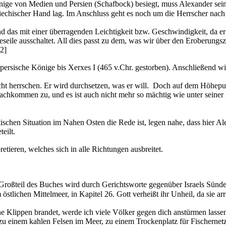
ige von Medien und Persien (Schafbock) besiegt, muss Alexander sein. 
riechischer Hand lag. Im Anschluss geht es noch um die Herrscher nac
 das mit einer überragenden Leichtigkeit bzw. Geschwindigkeit, da er 
eseile ausschaltet. All dies passt zu dem, was wir über den Eroberungs
2]
 persische Könige bis Xerxes I (465 v.Chr. gestorben). Anschließend w
t herrschen. Er wird durchsetzen, was er will. Doch auf dem Höhepun
 Nachkommen zu, und es ist auch nicht mehr so mächtig wie unter seiner
tischen Situation im Nahen Osten die Rede ist, legen nahe, dass hier Ale
eilt.
tieren, welches sich in alle Richtungen ausbreitet.
in Großteil des Buches wird durch Gerichtsworte gegenüber Israels Sü
östlichen Mittelmeer, in Kapitel 26. Gott verheißt ihr Unheil, da sie 
ne Klippen brandet, werde ich viele Völker gegen dich anstürmen lass
u einem kahlen Felsen im Meer, zu einem Trockenplatz für Fischernetze