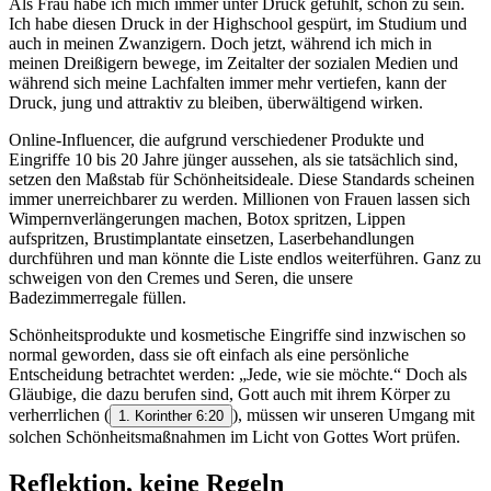
Als Frau habe ich mich immer unter Druck gefühlt, schön zu sein.
Ich habe diesen Druck in der Highschool gespürt, im Studium und
auch in meinen Zwanzigern. Doch jetzt, während ich mich in
meinen Dreißigern bewege, im Zeitalter der sozialen Medien und
während sich meine Lachfalten immer mehr vertiefen, kann der
Druck, jung und attraktiv zu bleiben, überwältigend wirken.
Online-Influencer, die aufgrund verschiedener Produkte und
Eingriffe 10 bis 20 Jahre jünger aussehen, als sie tatsächlich sind,
setzen den Maßstab für Schönheitsideale. Diese Standards scheinen
immer unerreichbarer zu werden. Millionen von Frauen lassen sich
Wimpernverlängerungen machen, Botox spritzen, Lippen
aufspritzen, Brustimplantate einsetzen, Laserbehandlungen
durchführen und man könnte die Liste endlos weiterführen. Ganz zu
schweigen von den Cremes und Seren, die unsere
Badezimmerregale füllen.
Schönheitsprodukte und kosmetische Eingriffe sind inzwischen so
normal geworden, dass sie oft einfach als eine persönliche
Entscheidung betrachtet werden: „Jede, wie sie möchte.“ Doch als
Gläubige, die dazu berufen sind, Gott auch mit ihrem Körper zu
verherrlichen
(
), müssen wir unseren Umgang mit
1. Korinther 6:20
solchen Schönheitsmaßnahmen im Licht von Gottes Wort prüfen.
Reflektion, keine Regeln