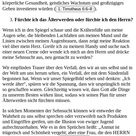
körperliche Gesundheit, geistliches Wachstum und großzügiges
Geben investieren würden
(
).
1. Timotheus 6:6–8
Fürchte ich das Älterwerden oder fürchte ich den Herrn?
Wenn ich in den Spiegel schaue und die Krähenfüße um meine
Augen sehe, die bleibenden Lachfalten um meinen Mund und die
Linien zwischen meinen Augenbrauen, dann zeigt meine Reaktion
viel über mein Herz. Greife ich zu meinem Handy und suche nach
einer neuen Creme oder wende ich mich an den Herrn und drücke
meine Sehnsucht aus, neu gemacht zu werden?
Wir empfinden Trauer über den Verfall, den wir an uns selbst und in
der Welt um uns herum sehen, ein Verfall, der mit dem Sündenfall
begonnen hat. Wenn wir unser Spiegelbild sehen und denken: „Ich
werde älter“, spüren wir die Spannung, dass wir ursprünglich nicht
so geschaffen waren. Gleichzeitig wissen wir, dass Gott alle Dinge
zu unserem Besten wirken lässt, sodass wir seinen Plan für unser
Älterwerden nicht fürchten müssen.
In solchen Momenten der Sehnsucht können wir entweder die
Wahrheit zu uns selbst sprechen oder verzweifelt nach Produkten
und Eingriffen greifen, um die Illusion von ewiger Jugend
aufrechtzuerhalten. Wie es in den Sprüchen heißt: „Anmut ist
trügerisch und Schönheit vergeht; aber eine Frau, die den HERRN