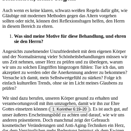
Auch wenn es keine klaren, schwarz-weißen Regeln dafür gibt, wie
Gläubige mit modernen Methoden gegen das Altern vorgehen
sollten oder nicht, können drei Reflexionsfragen helfen, den Herrn
in diesem Bereich zu ehren.
Was sind meine Motive für diese Behandlung, und ehren
sie den Herrn?
Angesichts zunehmender Unzufriedenheit mit dem eigenen Körper
und der Normalisierung vieler Schönheitsbehandlungen müssen wir
uns Zeit nehmen, unser Herz zu prüfen und zu überlegen, warum
wir uns zu solchen Eingriffen hingezogen fühlen: Tue ich das, um
akzeptiert zu werden oder die Anerkennung anderer zu bekommen?
Versuche ich damit, mein Selbstwertgefühl zu stärken? Folge ich
einfach kulturellen Trends, ohne sie im Licht meines Glaubens zu
prüfen?
Wir sind dazu berufen, unseren Körper gesund zu erhalten und
verantwortungsvoll mit ihm umzugehen, damit wir ihn zur Ehre
Gottes einsetzen können
(
). Es ist auch gut, auf
1. Korinther 6:19–20
unser äußeres Erscheinungsbild zu achten und darauf, wie wir uns
anderen präsentieren. Doch manchmal zeigt der Gebrauch
kosmetischer Veränderungen und Anti-Aging-Techniken ein Herz,
das dem Vergänglichen mehr Bedeutung beimisst als dem Ewigen.