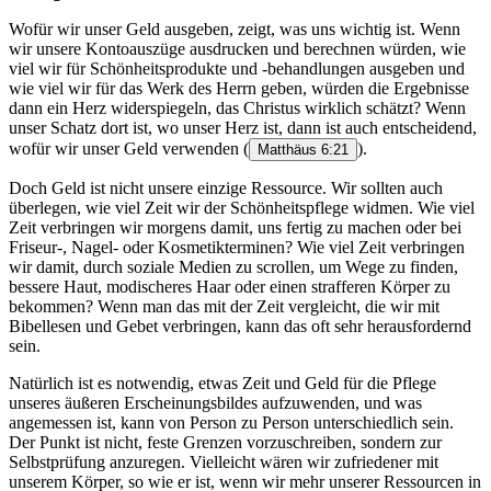
Wofür wir unser Geld ausgeben, zeigt, was uns wichtig ist. Wenn
wir unsere Kontoauszüge ausdrucken und berechnen würden, wie
viel wir für Schönheitsprodukte und -behandlungen ausgeben und
wie viel wir für das Werk des Herrn geben, würden die Ergebnisse
dann ein Herz widerspiegeln, das Christus wirklich schätzt? Wenn
unser Schatz dort ist, wo unser Herz ist, dann ist auch entscheidend,
wofür wir unser Geld verwenden
(
).
Matthäus 6:21
Doch Geld ist nicht unsere einzige Ressource. Wir sollten auch
überlegen, wie viel Zeit wir der Schönheitspflege widmen. Wie viel
Zeit verbringen wir morgens damit, uns fertig zu machen oder bei
Friseur-, Nagel- oder Kosmetikterminen? Wie viel Zeit verbringen
wir damit, durch soziale Medien zu scrollen, um Wege zu finden,
bessere Haut, modischeres Haar oder einen strafferen Körper zu
bekommen? Wenn man das mit der Zeit vergleicht, die wir mit
Bibellesen und Gebet verbringen, kann das oft sehr herausfordernd
sein.
Natürlich ist es notwendig, etwas Zeit und Geld für die Pflege
unseres äußeren Erscheinungsbildes aufzuwenden, und was
angemessen ist, kann von Person zu Person unterschiedlich sein.
Der Punkt ist nicht, feste Grenzen vorzuschreiben, sondern zur
Selbstprüfung anzuregen. Vielleicht wären wir zufriedener mit
unserem Körper, so wie er ist, wenn wir mehr unserer Ressourcen in