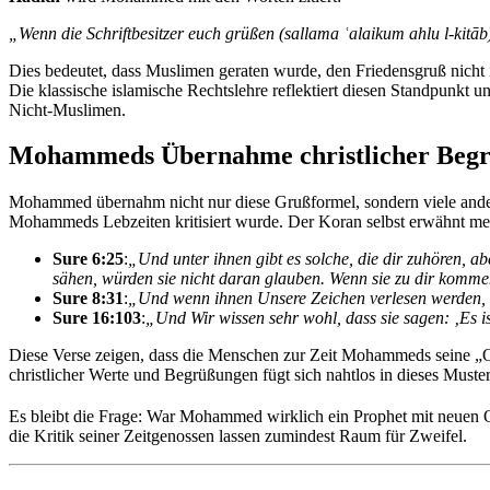
„Wenn die Schriftbesitzer euch grüßen (sallama ʿalaikum ahlu l-kitā
Dies bedeutet, dass Muslimen geraten wurde, den Friedensgruß nicht
Die klassische islamische Rechtslehre reflektiert diesen Standpunkt
Nicht-Muslimen.
Mohammeds Übernahme christlicher Begr
Mohammed übernahm nicht nur diese Grußformel, sondern viele andere 
Mohammeds Lebzeiten kritisiert wurde. Der Koran selbst erwähnt meh
Sure 6:25
:
„Und unter ihnen gibt es solche, die dir zuhören, ab
sähen, würden sie nicht daran glauben. Wenn sie zu dir kommen,
Sure 8:31
:
„Und wenn ihnen Unsere Zeichen verlesen werden, sa
Sure 16:103
:
„Und Wir wissen sehr wohl, dass sie sagen: ‚Es ist
Diese Verse zeigen, dass die Menschen zur Zeit Mohammeds seine „Of
christlicher Werte und Begrüßungen fügt sich nahtlos in dieses Muster
Es bleibt die Frage: War Mohammed wirklich ein Prophet mit neuen Off
die Kritik seiner Zeitgenossen lassen zumindest Raum für Zweifel.