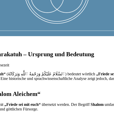
rakatuh – Ursprung und Bedeutung
sezeit
uh“
(ٱلسَّلَامُ عَلَيْكُمْ وَرَحْمَةُ ٱللَّٰهِ وَبَرَكَاتُهُ) bedeutet wörtlich
„Friede s
Eine historische und sprachwissenschaftliche Analyse zeigt jedoch, dass 
halom Aleichem“
ann mit
„Friede sei mit euch“
übersetzt werden. Der Begriff
Shalom
umfass
und göttlichen Fürsorge.