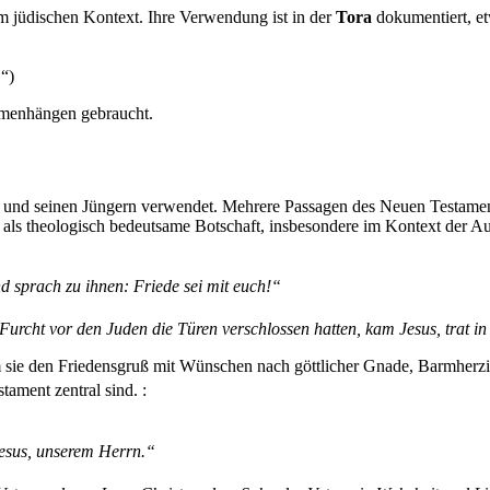
m jüdischen Kontext. Ihre Verwendung ist in der
Tora
dokumentiert, e
.“)
mmenhängen gebraucht.
s und seinen Jüngern verwendet. Mehrere Passagen des Neuen Testame
h als theologisch bedeutsame Botschaft, insbesondere im Kontext der A
nd sprach zu ihnen: Friede sei mit euch!“
rcht vor den Juden die Türen verschlossen hatten, kam Jesus, trat in i
dem sie den Friedensgruß mit Wünschen nach göttlicher Gnade, Barmherz
ament zentral sind. :
Jesus, unserem Herrn.“