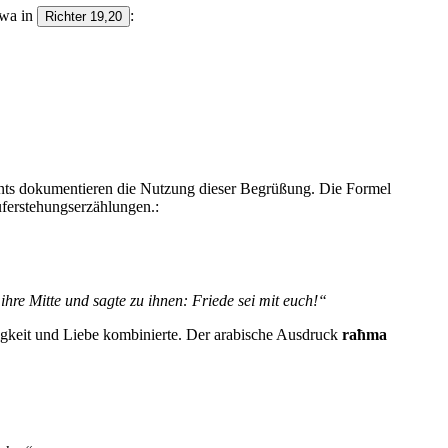
twa in
:
Richter 19,20
nts dokumentieren die Nutzung dieser Begrüßung. Die Formel
uferstehungserzählungen.:
hre Mitte und sagte zu ihnen: Friede sei mit euch!“
igkeit und Liebe kombinierte. Der arabische Ausdruck
raħma