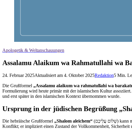
Apologetik & Weltanschauungen
Assalamu Alaikum wa Rahmatullahi wa Ba
24. Februar 2025
Aktualisiert am
4. Oktober 2025
Redaktion
5
Min. Le
Die Grußformel
„Assalamu alaikum wa rahmatullahi wa barakat
Formulierung wird heute primär mit der islamischen Kultur assoziiert. 
und erst später in den islamischen Kontext übernommen wurde.
Ursprung in der jüdischen Begrüßung „S
Die hebräische Grußformel
„Shalom aleichem“
(שָׁלוֹם עֲלֵיכֶם) k
Konflikt; er impliziert einen Zustand der Vollkommenheit, Sicherheit 