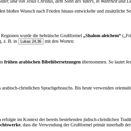
ater, und von Jesus Christus, dem Sohn des Vaters, in Wahrheit und L
 den bloßen Wunsch nach Frieden hinaus entwickelte und zusätzliche 
ge Regionen wurde die hebräische Grußformel
„Shalom aleichem“
(„Fri
, z. B. in
mit den Worten:
Lukas 24,36
 in
frühen arabischen Bibelübersetzungen
übernommen. So lautet Jes
 arabisch-christlichen Sprachgebrauchs. Bis heute verwenden orientali
m erfolgte im Kontext der bereits bestehenden jüdisch-christlichen T
chtswerke
, dass die Verwendung der Grußformel primär innerhalb der