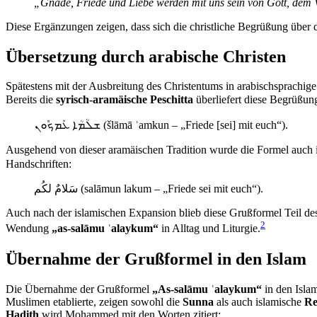
„Gnade, Friede und Liebe werden mit uns sein von Gott, dem V
Diese Ergänzungen zeigen, dass sich die christliche Begrüßung über
Übersetzung durch arabische Christen
Spätestens mit der Ausbreitung des Christentums in arabischsprachi
Bereits die
syrisch-aramäische Peschitta
überliefert diese Begrüßung
ܫܠܳܡܳܐ ܥܰܡܟܽܘܢ (šlāmā ʿamkun – „Friede [sei] mit euch“).
Ausgehend von dieser aramäischen Tradition wurde die Formel auch
Handschriften:
سَلامٌ لكُم (salāmun lakum – „Friede sei mit euch“).
Auch nach der islamischen Expansion blieb diese Grußformel Teil des
2
Wendung
„as-salāmu ʿalaykum“
in Alltag und Liturgie.
Übernahme der Grußformel in den Islam
Die Übernahme der Grußformel
„As-salāmu ʿalaykum“
in den Isla
Muslimen etablierte, zeigen sowohl die
Sunna
als auch islamische
Re
Hadith
wird Mohammed mit den Worten zitiert: