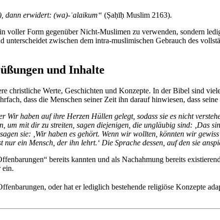
b), dann erwidert: (wa)-ʿalaikum“
(Ṣaḥīḥ Muslim 2163).
 in voller Form gegenüber Nicht-Muslimen zu verwenden, sondern ledi
 und unterscheidet zwischen dem intra-muslimischen Gebrauch des volls
üßungen und Inhalte
christliche Werte, Geschichten und Konzepte. In der Bibel sind viele
rfach, dass die Menschen seiner Zeit ihn darauf hinwiesen, dass seine
er Wir haben auf ihre Herzen Hüllen gelegt, sodass sie es nicht verste
 um mit dir zu streiten, sagen diejenigen, die ungläubig sind: ‚Das s
gen sie: ‚Wir haben es gehört. Wenn wir wollten, könnten wir gewiss
 nur ein Mensch, der ihn lehrt.‘ Die Sprache dessen, auf den sie anspie
fenbarungen“ bereits kannten und als Nachahmung bereits existierend
 ein.
enbarungen, oder hat er lediglich bestehende religiöse Konzepte adapti