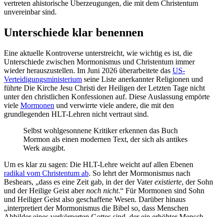
vertreten ahistorische Überzeugungen, die mit dem Christentum
unvereinbar sind.
Unterschiede klar benennen
Eine aktuelle Kontroverse unterstreicht, wie wichtig es ist, die
Unterschiede zwischen Mormonismus und Christentum immer
wieder herauszustellen. Im Juni 2026 überarbeitete das
US-
Verteidigungsministerium
seine Liste anerkannter Religionen und
führte Die Kirche Jesu Christi der Heiligen der Letzten Tage nicht
unter den christlichen Konfessionen auf. Diese Auslassung empörte
viele
Mormonen
und verwirrte viele andere, die mit den
grundlegenden HLT-Lehren nicht vertraut sind.
Selbst wohlgesonnene Kritiker erkennen das Buch
Mormon als einen modernen Text, der sich als antikes
Werk ausgibt.
Um es klar zu sagen: Die HLT-Lehre weicht auf allen Ebenen
radikal vom Christentum ab
. So lehrt der Mormonismus nach
Beshears, „dass es eine Zeit gab, in der der Vater
existierte
, der Sohn
und der Heilige Geist aber
noch nicht
.“ Für Mormonen sind Sohn
und Heiliger Geist also geschaffene Wesen. Darüber hinaus
„interpretiert der Mormonismus die Bibel so, dass Menschen
Abbilder eines verkörperten Gottes sind, der ein erhöhter Mensch