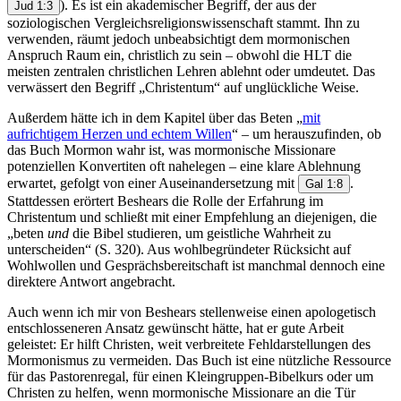
). Es ist ein akademischer Begriff, der aus der
Jud 1:3
soziologischen Vergleichsreligionswissenschaft stammt. Ihn zu
verwenden, räumt jedoch unbeabsichtigt dem mormonischen
Anspruch Raum ein, christlich zu sein – obwohl die HLT die
meisten zentralen christlichen Lehren ablehnt oder umdeutet. Das
verwässert den Begriff „Christentum“ auf unglückliche Weise.
Außerdem hätte ich in dem Kapitel über das Beten „
mit
aufrichtigem Herzen und echtem Willen
“ – um herauszufinden, ob
das Buch Mormon wahr ist, was mormonische Missionare
potenziellen Konvertiten oft nahelegen – eine klare Ablehnung
erwartet, gefolgt von einer Auseinandersetzung mit
.
Gal 1:8
Stattdessen erörtert Beshears die Rolle der Erfahrung im
Christentum und schließt mit einer Empfehlung an diejenigen, die
„beten
und
die Bibel studieren, um geistliche Wahrheit zu
unterscheiden“ (S. 320). Aus wohlbegründeter Rücksicht auf
Wohlwollen und Gesprächsbereitschaft ist manchmal dennoch eine
direktere Antwort angebracht.
Auch wenn ich mir von Beshears stellenweise einen apologetisch
entschlosseneren Ansatz gewünscht hätte, hat er gute Arbeit
geleistet: Er hilft Christen, weit verbreitete Fehldarstellungen des
Mormonismus zu vermeiden. Das Buch ist eine nützliche Ressource
für das Pastorenregal, für einen Kleingruppen-Bibelkurs oder um
Christen zu helfen, wenn mormonische Missionare an die Tür