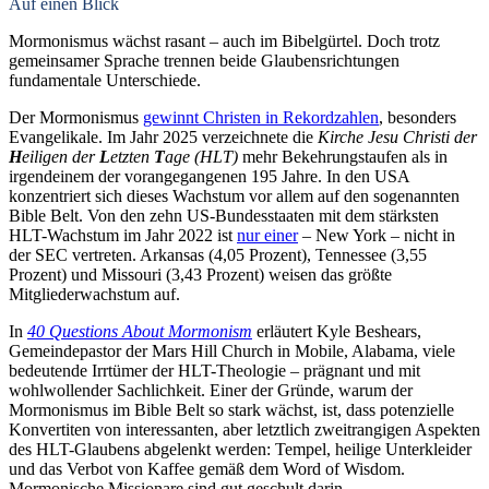
Auf einen Blick
Mormonismus wächst rasant – auch im Bibelgürtel. Doch trotz
gemeinsamer Sprache trennen beide Glaubensrichtungen
fundamentale Unterschiede.
Der Mormonismus
gewinnt Christen in Rekordzahlen
, besonders
Evangelikale. Im Jahr 2025 verzeichnete die
Kirche Jesu Christi der
H
eiligen der
L
etzten
T
age
(HLT)
mehr Bekehrungstaufen als in
irgendeinem der vorangegangenen 195 Jahre. In den USA
konzentriert sich dieses Wachstum vor allem auf den sogenannten
Bible Belt. Von den zehn US-Bundesstaaten mit dem stärksten
HLT-Wachstum im Jahr 2022 ist
nur einer
– New York – nicht in
der SEC vertreten. Arkansas (4,05 Prozent), Tennessee (3,55
Prozent) und Missouri (3,43 Prozent) weisen das größte
Mitgliederwachstum auf.
In
40 Questions About Mormonism
erläutert Kyle Beshears,
Gemeindepastor der Mars Hill Church in Mobile, Alabama, viele
bedeutende Irrtümer der HLT-Theologie – prägnant und mit
wohlwollender Sachlichkeit. Einer der Gründe, warum der
Mormonismus im Bible Belt so stark wächst, ist, dass potenzielle
Konvertiten von interessanten, aber letztlich zweitrangigen Aspekten
des HLT-Glaubens abgelenkt werden: Tempel, heilige Unterkleider
und das Verbot von Kaffee gemäß dem Word of Wisdom.
Mormonische Missionare sind gut geschult darin,