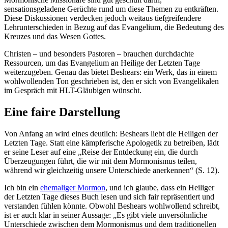
sensationsgeladene Gerüchte rund um diese Themen zu entkräften.
Diese Diskussionen verdecken jedoch weitaus tiefgreifendere
Lehrunterschieden in Bezug auf das Evangelium, die Bedeutung des
Kreuzes und das Wesen Gottes.
Christen – und besonders Pastoren – brauchen durchdachte
Ressourcen, um das Evangelium an Heilige der Letzten Tage
weiterzugeben. Genau das bietet Beshears: ein Werk, das in einem
wohlwollenden Ton geschrieben ist, den er sich von Evangelikalen
im Gespräch mit HLT-Gläubigen wünscht.
Eine faire Darstellung
Von Anfang an wird eines deutlich: Beshears liebt die Heiligen der
Letzten Tage. Statt eine kämpferische Apologetik zu betreiben, lädt
er seine Leser auf eine „Reise der Entdeckung ein, die durch
Überzeugungen führt, die wir mit dem Mormonismus teilen,
während wir gleichzeitig unsere Unterschiede anerkennen“ (S. 12).
Ich bin ein
ehemaliger Mormon
, und ich glaube, dass ein Heiliger
der Letzten Tage dieses Buch lesen und sich fair repräsentiert und
verstanden fühlen könnte. Obwohl Beshears wohlwollend schreibt,
ist er auch klar in seiner Aussage: „Es gibt viele unversöhnliche
Unterschiede zwischen dem Mormonismus und dem traditionellen