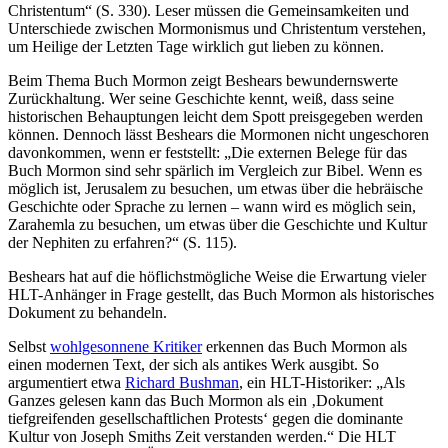
Christentum“ (S. 330). Leser müssen die Gemeinsamkeiten und
Unterschiede zwischen Mormonismus und Christentum verstehen,
um Heilige der Letzten Tage wirklich gut lieben zu können.
Beim Thema Buch Mormon zeigt Beshears bewundernswerte
Zurückhaltung. Wer seine Geschichte kennt, weiß, dass seine
historischen Behauptungen leicht dem Spott preisgegeben werden
können. Dennoch lässt Beshears die Mormonen nicht ungeschoren
davonkommen, wenn er feststellt: „Die externen Belege für das
Buch Mormon sind sehr spärlich im Vergleich zur Bibel. Wenn es
möglich ist, Jerusalem zu besuchen, um etwas über die hebräische
Geschichte oder Sprache zu lernen – wann wird es möglich sein,
Zarahemla zu besuchen, um etwas über die Geschichte und Kultur
der Nephiten zu erfahren?“ (S. 115).
Beshears hat auf die höflichstmögliche Weise die Erwartung vieler
HLT-Anhänger in Frage gestellt, das Buch Mormon als historisches
Dokument zu behandeln.
Selbst
wohlgesonnene Kritiker
erkennen das Buch Mormon als
einen modernen Text, der sich als antikes Werk ausgibt. So
argumentiert etwa
Richard Bushman
, ein HLT-Historiker: „Als
Ganzes gelesen kann das Buch Mormon als ein ‚Dokument
tiefgreifenden gesellschaftlichen Protests‘ gegen die dominante
Kultur von Joseph Smiths Zeit verstanden werden.“ Die HLT