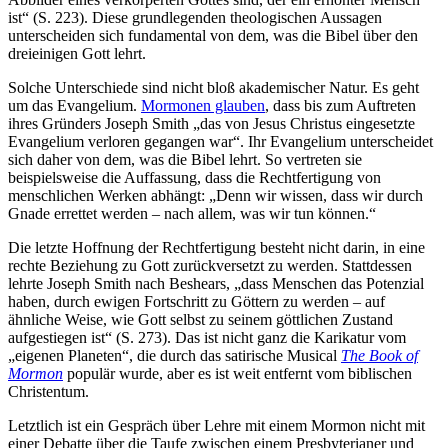
ist“ (S. 223). Diese grundlegenden theologischen Aussagen
unterscheiden sich fundamental von dem, was die Bibel über den
dreieinigen Gott lehrt.
Solche Unterschiede sind nicht bloß akademischer Natur. Es geht
um das Evangelium.
Mormonen glauben
, dass bis zum Auftreten
ihres Gründers Joseph Smith „das von Jesus Christus eingesetzte
Evangelium verloren gegangen war“. Ihr Evangelium unterscheidet
sich daher von dem, was die Bibel lehrt. So vertreten sie
beispielsweise die Auffassung, dass die Rechtfertigung von
menschlichen Werken abhängt: „Denn wir wissen, dass wir durch
Gnade errettet werden – nach allem, was wir tun können.“
Die letzte Hoffnung der Rechtfertigung besteht nicht darin, in eine
rechte Beziehung zu Gott zurückversetzt zu werden. Stattdessen
lehrte Joseph Smith nach Beshears, „dass Menschen das Potenzial
haben, durch ewigen Fortschritt zu Göttern zu werden – auf
ähnliche Weise, wie Gott selbst zu seinem göttlichen Zustand
aufgestiegen ist“ (S. 273). Das ist nicht ganz die Karikatur vom
„eigenen Planeten“, die durch das satirische Musical
The Book of
Mormon
populär wurde, aber es ist weit entfernt vom biblischen
Christentum.
Letztlich ist ein Gespräch über Lehre mit einem Mormon nicht mit
einer Debatte über die Taufe zwischen einem Presbyterianer und