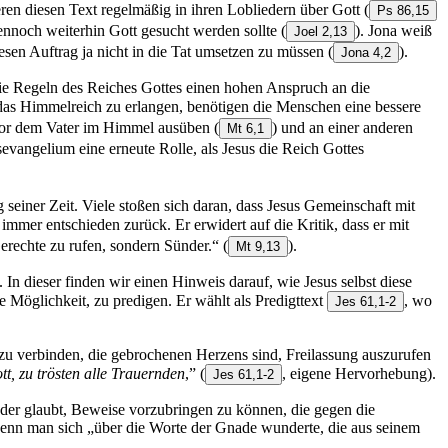
en diesen Text regelmäßig in ihren Lobliedern über Gott
(
Ps 86,15
dennoch weiterhin Gott gesucht werden sollte
(
). Jona weiß
Joel 2,13
diesen Auftrag ja nicht in die Tat umsetzen zu müssen
(
).
Jona 4,2
die Regeln des Reiches Gottes einen hohen Anspruch an die
das Himmelreich zu erlangen, benötigen die Menschen eine bessere
 vor dem Vater im Himmel ausüben
(
) und an einer anderen
Mt 6,1
evangelium eine erneute Rolle, als Jesus die Reich Gottes
einer Zeit. Viele stoßen sich daran, dass Jesus Gemeinschaft mit
immer entschieden zurück. Er erwidert auf die Kritik, dass er mit
Gerechte zu rufen, sondern Sünder.“
(
).
Mt 9,13
 In dieser finden wir einen Hinweis darauf, wie Jesus selbst diese
ie Möglichkeit, zu predigen. Er wählt als Predigttext
, wo
Jes 61,1-2
zu verbinden, die gebrochenen Herzens sind, Freilassung auszurufen
t, zu trösten alle Trauernden
,”
(
, eigene Hervorhebung).
Jes 61,1-2
jeder glaubt, Beweise vorzubringen zu können, die gegen die
wenn man sich „über die Worte der Gnade wunderte, die aus seinem