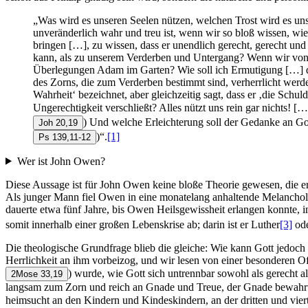
„Was wird es unseren Seelen nützen, welchen Trost wird es uns
unveränderlich wahr und treu ist, wenn wir so bloß wissen, wi
bringen […], zu wissen, dass er unendlich gerecht, gerecht und
kann, als zu unserem Verderben und Untergang? Wenn wir von da
Überlegungen Adam im Garten? Wie soll ich Ermutigung […] dari
des Zorns, die zum Verderben bestimmt sind, verherrlicht werd
Wahrheit‘ bezeichnet, aber gleichzeitig sagt, dass er ‚die Sch
Ungerechtigkeit verschließt? Alles nützt uns rein gar nichts! 
) Und welche Erleichterung soll der Gedanke an Go
Joh 20,19
)“.
[1]
Ps 139,11-12
Wer ist John Owen?
Diese Aussage ist für John Owen keine bloße Theorie gewesen, die e
Als junger Mann fiel Owen in eine monatelang anhaltende Melancholie
dauerte etwa fünf Jahre, bis Owen Heilsgewissheit erlangen konnte, in 
somit innerhalb einer großen Lebenskrise ab; darin ist er Luther
[3]
od
Die theologische Grundfrage blieb die gleiche: Wie kann Gott jedoch g
Herrlichkeit an ihm vorbeizog, und wir lesen von einer besonderen 
) wurde, wie Gott sich untrennbar sowohl als gerecht 
2Mose 33,19
langsam zum Zorn und reich an Gnade und Treue, der Gnade bewahrt a
heimsucht an den Kindern und Kindeskindern, an der dritten und vie