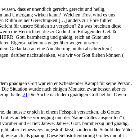
issen, dass er unendlich gerecht, gerecht und heilig,
rben und Untergang wirken kann? Welchen Trost wird es uns
 den Ruhm seiner Gerechtigkeit […] anders zur Ehre führen
ericht für unsere Sünden zu vergelten? Zu was brachten diese
wenn die Herrlichkeit dieser Geduld im Ertragen der Gefäße
er HERR, Gott, barmherzig und gnädig, reich an Güte und
 anderen Eigenschaften uns gegenüber wegen unserer
 jedem Gedanken an eine Annäherung an ihn abschrecken
(
wegen, darüber nachzudenken, wie wir vor Gott fliehen können
(
 dem gnädigen Gott war ein entscheidender Kampf für seine Person.
. Die Situation wurde nach einigen Monaten zwar besser, aber es
rtigt hatte.
[2]
Die Suche nach dem gnädigen Gott lief bei Owen
, da musste er sich in einem Felsspalt verstecken, als Gottes
te Gottes an Mose vorbeiging und der Name Gottes ausgerufen“
(
t vorüber und er rief: Jahwe, Jahwe, Gott, barmherzig und gnädig,
t, aber keineswegs ungestraft lässt, sondern die Schuld der Väter
cht, wie auch als gnädig. Diese Selbstoffenbarung Gottes und ihr