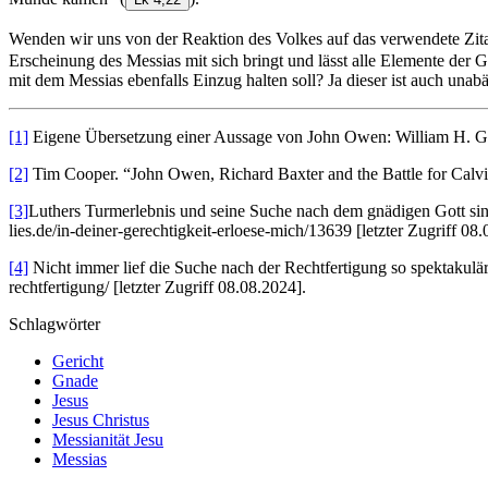
Wenden wir uns von der Reaktion des Volkes auf das verwendete Zitat
Erscheinung des Messias mit sich bringt und lässt alle Elemente der Ge
mit dem Messias ebenfalls Einzug halten soll? Ja dieser ist auch una
[1]
Eigene Übersetzung einer Aussage von John Owen: William H. G
[2]
Tim Cooper. “John Owen, Richard Baxter and the Battle for Calvi
[3]
Luthers Turmerlebnis und seine Suche nach dem gnädigen Gott sin
lies.de/in-deiner-gerechtigkeit-erloese-mich/13639 [letzter Zugriff 08
[4]
Nicht immer lief die Suche nach der Rechtfertigung so spektakulär 
rechtfertigung/ [letzter Zugriff 08.08.2024].
Schlagwörter
Gericht
Gnade
Jesus
Jesus Christus
Messianität Jesu
Messias