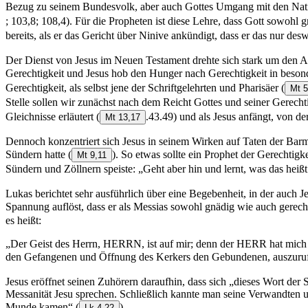
Bezug zu seinem Bundesvolk, aber auch Gottes Umgang mit den Natio
; 103,8; 108,4). Für die Propheten ist diese Lehre, dass Gott sowohl
bereits, als er das Gericht über Ninive ankündigt, dass er das nur de
Der Dienst von Jesus im Neuen Testament drehte sich stark um den As
Gerechtigkeit und Jesus hob den Hunger nach Gerechtigkeit in beson
Gerechtigkeit, als selbst jene der Schriftgelehrten und Pharisäer
(
Mt 5
Stelle sollen wir zunächst nach dem Reicht Gottes und seiner Gerecht
Gleichnisse erläutert
(
.43.49) und als Jesus anfängt, von d
Mt 13,17
Dennoch konzentriert sich Jesus in seinem Wirken auf Taten der Barm
Sündern hatte
(
). So etwas sollte ein Prophet der Gerechtigke
Mt 9,11
Sündern und Zöllnern speiste: „Geht aber hin und lernt, was das heiß
Lukas berichtet sehr ausführlich über eine Begebenheit, in der auch Je
Spannung auflöst, dass er als Messias sowohl gnädig wie auch gerecht
es heißt:
„Der Geist des Herrn, HERRN, ist auf mir; denn der HERR hat mich ge
den Gefangenen und Öffnung des Kerkers den Gebundenen, auszu
Jesus eröffnet seinen Zuhörern daraufhin, dass sich „dieses Wort der
Messanität Jesu sprechen. Schließlich kannte man seine Verwandten 
Munde kamen“
(
).
Lk 4,22