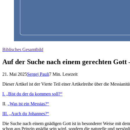
Biblisches Gesamtbild
Auf der Suche nach einem gerechten Gott –
21. Mai 2025
Sergej Pauli
7
Min. Lesezeit
Dieser Artikel ist der Vierte Teil einer Artikelreihe über die Messianitä
I. „Bist du der da kommen soll?“
II.
„Was ist ein Messias?“
III. „Auch du Johannes?“
Die Suche nach einem gnädigen Gott ist in besonderer Weise mit dem 
schon aus Prinzip gnädig sein wird, sondern die naturelle und persön