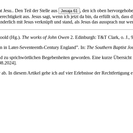
 Jesu.. Den Teil der Stelle aus
, den ich oben hervorgehoben
Jesaja 61
rechtigkeit aus. Jesus sagt, wenn ich jetzt da bin, da erfüllt sich, das
bänderlich mit Jesus verknüpft und stand, als Jesus das aussprach nur 
oold (Hg.).
The works of John Owen
2. Edinburgh: T&T Clark, o. J., 
n in Later-Seventeenth-Century England”. In:
The Southern Baptist Jo
d zu sprichwörtlichen Begebenheiten geworden. Eine kurze Übersicht z
.08.2024].
ab. In diesem Artikel gehe ich auf vier Erlebnisse der Rechtfertigung 