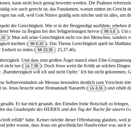
nen, kann nicht hoch genug bewertet werden. Die Psalmen referenzier
 gnädig wie auch gerecht ist, das Fundament, warum mitten im Gericht 
swegen tun soll, weil Gott Ninive gnädig sein möchte und tut alles, um 
pekt der Gerechtigkeit. Wie er in der Bergpredigt ausführte, erheben 
derer Weise zu Beginn bei den Seligpreisungen hervor
(
). Um 
Mt 5,6
)! Man soll seine Gerechtigkeit nicht vor den Menschen, sondern
,20
igkeit trachten
(
). Das Thema Gerechtigkeit spielt im Matthäus
Mt 6,33
er Endzeit zu reden
(
; 25,37.46).
Mt 23,35
herzigkeit. Und dass zum großen Ärger manch einer Elite-Gruppierung s
it nicht tun
(
). Doch Jesus weist die Kritik an solchen Dingen 
Lk 7,39
t: ‚Barmherzigkeit will ich und nicht Opfer.‘ Ich bin nicht gekommen, 
su Selbstverständnis als Messias besonders deutlich zum Vorschein tritt.
 ist. Jesus besucht seine Heimatstadt Nazareth
(
) und erhält d
Lk 4,16
salbt. Er hat mich gesandt, den Elenden frohe Botschaft zu bringen, 
rufen das Gnadenjahr des HERRN
und den Tag der Rache für unsern Got
 Schrift erfüllt“ habe. Keiner möchte dieser Offenbarung glauben, weil 
und jeder wusste, dass Jesus ein gewöhnlicher Handwerker war, auch 