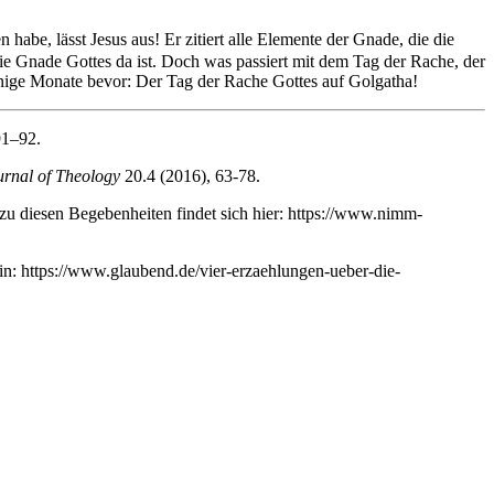
 habe, lässt Jesus aus! Er zitiert alle Elemente der Gnade, die die
s die Gnade Gottes da ist. Doch was passiert mit dem Tag der Rache, der
wenige Monate bevor: Der Tag der Rache Gottes auf Golgatha!
91–92.
urnal of Theology
20.4 (2016), 63-78.
u diesen Begebenheiten findet sich hier: https://www.nimm-
ein: https://www.glaubend.de/vier-erzaehlungen-ueber-die-