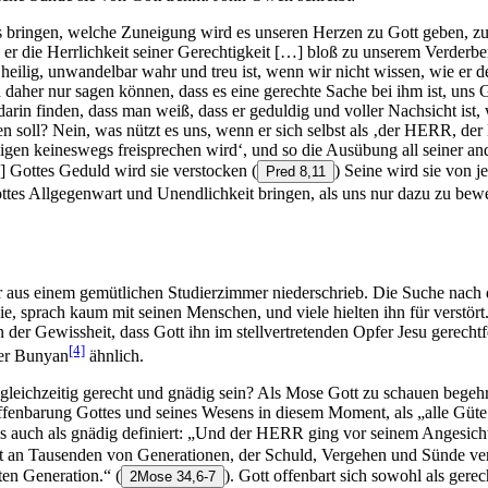
 bringen, welche Zuneigung wird es unseren Herzen zu Gott geben, zu w
e er die Herrlichkeit seiner Gerechtigkeit […] bloß zu unserem Verde
 heilig, unwandelbar wahr und treu ist, wenn wir nicht wissen, wie er
her nur sagen können, dass es eine gerechte Sache bei ihm ist, uns G
n finden, dass man weiß, dass er geduldig und voller Nachsicht ist, 
en soll? Nein, was nützt es uns, wenn er sich selbst als ‚der HERR, d
uldigen keineswegs freisprechen wird‘, und so die Ausübung all seiner
[…] Gottes Geduld wird sie verstocken
(
) Seine wird sie von
Pred 8,11
ttes Allgegenwart und Unendlichkeit bringen, als uns nur dazu zu be
r aus einem gemütlichen Studierzimmer niederschrieb. Die Suche nach
, sprach kaum mit seinen Menschen, und viele hielten ihn für verstört
der Gewissheit, dass Gott ihn im stellvertretenden Opfer Jesu gerechtfe
[4]
er Bunyan
ähnlich.
leichzeitig gerecht und gnädig sein? Als Mose Gott zu schauen begehrte
Offenbarung Gottes und seines Wesens in diesem Moment, als „alle Gü
als auch als gnädig definiert: „Und der HERR ging vor seinem Angesich
n Tausenden von Generationen, der Schuld, Vergehen und Sünde vergib
rten Generation.“
(
). Gott offenbart sich sowohl als gere
2Mose 34,6-7