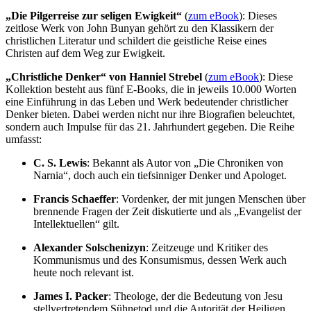
„Die Pilgerreise zur seligen Ewigkeit“
(
zum eBook
): Dieses
zeitlose Werk von John Bunyan gehört zu den Klassikern der
christlichen Literatur und schildert die geistliche Reise eines
Christen auf dem Weg zur Ewigkeit.
„Christliche Denker“ von Hanniel Strebel
(
zum eBook
): Diese
Kollektion besteht aus fünf E-Books, die in jeweils 10.000 Worten
eine Einführung in das Leben und Werk bedeutender christlicher
Denker bieten. Dabei werden nicht nur ihre Biografien beleuchtet,
sondern auch Impulse für das 21. Jahrhundert gegeben. Die Reihe
umfasst:
C. S. Lewis
: Bekannt als Autor von „Die Chroniken von
Narnia“, doch auch ein tiefsinniger Denker und Apologet.
Francis Schaeffer
: Vordenker, der mit jungen Menschen über
brennende Fragen der Zeit diskutierte und als „Evangelist der
Intellektuellen“ gilt.
Alexander Solschenizyn
: Zeitzeuge und Kritiker des
Kommunismus und des Konsumismus, dessen Werk auch
heute noch relevant ist.
James I. Packer
: Theologe, der die Bedeutung von Jesu
stellvertretendem Sühnetod und die Autorität der Heiligen