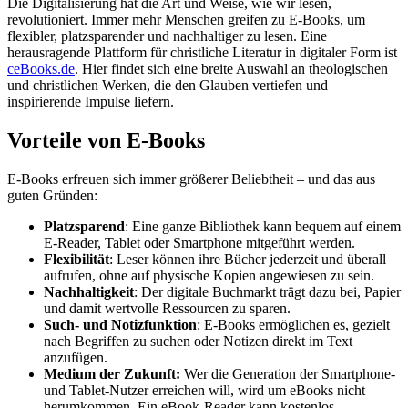
Die Digitalisierung hat die Art und Weise, wie wir lesen,
revolutioniert. Immer mehr Menschen greifen zu E-Books, um
flexibler, platzsparender und nachhaltiger zu lesen. Eine
herausragende Plattform für christliche Literatur in digitaler Form ist
ceBooks.de
. Hier findet sich eine breite Auswahl an theologischen
und christlichen Werken, die den Glauben vertiefen und
inspirierende Impulse liefern.
Vorteile von E-Books
E-Books erfreuen sich immer größerer Beliebtheit – und das aus
guten Gründen:
Platzsparend
: Eine ganze Bibliothek kann bequem auf einem
E-Reader, Tablet oder Smartphone mitgeführt werden.
Flexibilität
: Leser können ihre Bücher jederzeit und überall
aufrufen, ohne auf physische Kopien angewiesen zu sein.
Nachhaltigkeit
: Der digitale Buchmarkt trägt dazu bei, Papier
und damit wertvolle Ressourcen zu sparen.
Such- und Notizfunktion
: E-Books ermöglichen es, gezielt
nach Begriffen zu suchen oder Notizen direkt im Text
anzufügen.
Medium der Zukunft:
Wer die Generation der Smartphone-
und Tablet-Nutzer erreichen will, wird um eBooks nicht
herumkommen. Ein eBook-Reader kann kostenlos