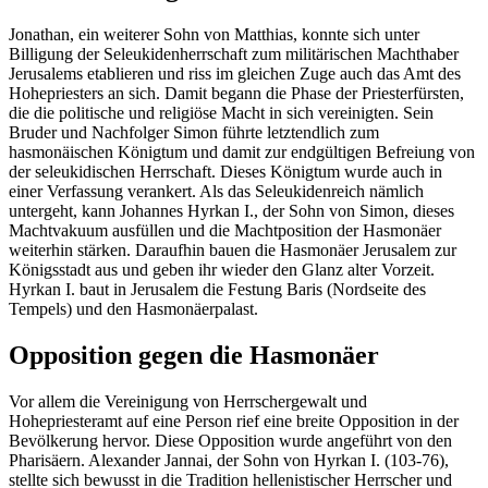
Jonathan, ein weiterer Sohn von Matthias, konnte sich unter
Billigung der Seleukidenherrschaft zum militärischen Machthaber
Jerusalems etablieren und riss im gleichen Zuge auch das Amt des
Hohepriesters an sich. Damit begann die Phase der Priesterfürsten,
die die politische und religiöse Macht in sich vereinigten. Sein
Bruder und Nachfolger Simon führte letztendlich zum
hasmonäischen Königtum und damit zur endgültigen Befreiung von
der seleukidischen Herrschaft. Dieses Königtum wurde auch in
einer Verfassung verankert. Als das Seleukidenreich nämlich
untergeht, kann Johannes Hyrkan I., der Sohn von Simon, dieses
Machtvakuum ausfüllen und die Machtposition der Hasmonäer
weiterhin stärken. Daraufhin bauen die Hasmonäer Jerusalem zur
Königsstadt aus und geben ihr wieder den Glanz alter Vorzeit.
Hyrkan I. baut in Jerusalem die Festung Baris (Nordseite des
Tempels) und den Hasmonäerpalast.
Opposition gegen die Hasmonäer
Vor allem die Vereinigung von Herrschergewalt und
Hohepriesteramt auf eine Person rief eine breite Opposition in der
Bevölkerung hervor. Diese Opposition wurde angeführt von den
Pharisäern. Alexander Jannai, der Sohn von Hyrkan I. (103-76),
stellte sich bewusst in die Tradition hellenistischer Herrscher und