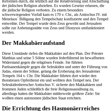
Reformen durch, die letztlich auf die Relativierung und Abschaffung
der jüdischen Religion abzielten. Es wurden Gesetze erlassen, die
die jüdische Religion verboten. Zu einem besonders
schwerwiegenden Vorfall kam es 170 v. Chr., als Antiochus IV. mit
Menelaos´ Billigung den Tempelschatz konfiszierte und den Tempel
entweihte. Der Tempel wurde dem Zeus geweiht und Jerusalem
sollte zur Anbetungsstätte von Zeus und Dionysos umfunktioniert
werden.
Der Makkabäeraufstand
Diese Umstände riefen die Makkabäer auf den Plan. Der Priester
Matthias und seine 5 Söhne wurden federführend im bewaffneten
Widerstand gegen die religiösen Feinde. Sie führten
Partisanenkämpfe gegen die Seleukiden und unter der Führung von
Judas, einem der Söhne, gelang die Eroberung des Jerusalemer
Tempels 164 v. Chr. Die Makkabäer führten dort wieder den
thoratreuen Opferdienst ein und weihten den Tempel neu. Der
Seleukidenherrscher Antiochus V. sicherte den Makkabäern und
frommen Juden schließlich die freie Religionsausübung zu,
allerdings hatten die Makkabäer mittlerweile größere Ziele: Sie
wollten einen autonomen jüdischen Staat errichten.
Die Errichtung des Hasmonäerreiches