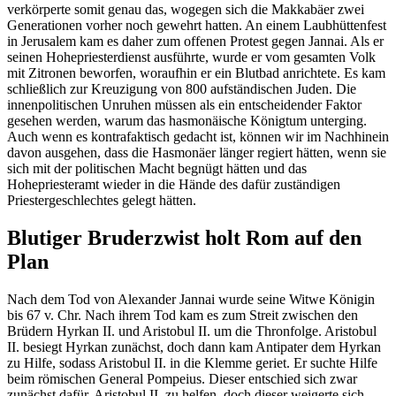
verkörperte somit genau das, wogegen sich die Makkabäer zwei
Generationen vorher noch gewehrt hatten. An einem Laubhüttenfest
in Jerusalem kam es daher zum offenen Protest gegen Jannai. Als er
seinen Hohepriesterdienst ausführte, wurde er vom gesamten Volk
mit Zitronen beworfen, woraufhin er ein Blutbad anrichtete. Es kam
schließlich zur Kreuzigung von 800 aufständischen Juden. Die
innenpolitischen Unruhen müssen als ein entscheidender Faktor
gesehen werden, warum das hasmonäische Königtum unterging.
Auch wenn es kontrafaktisch gedacht ist, können wir im Nachhinein
davon ausgehen, dass die Hasmonäer länger regiert hätten, wenn sie
sich mit der politischen Macht begnügt hätten und das
Hohepriesteramt wieder in die Hände des dafür zuständigen
Priestergeschlechtes gelegt hätten.
Blutiger Bruderzwist holt Rom auf den
Plan
Nach dem Tod von Alexander Jannai wurde seine Witwe Königin
bis 67 v. Chr. Nach ihrem Tod kam es zum Streit zwischen den
Brüdern Hyrkan II. und Aristobul II. um die Thronfolge. Aristobul
II. besiegt Hyrkan zunächst, doch dann kam Antipater dem Hyrkan
zu Hilfe, sodass Aristobul II. in die Klemme geriet. Er suchte Hilfe
beim römischen General Pompeius. Dieser entschied sich zwar
zunächst dafür, Aristobul II. zu helfen, doch dieser weigerte sich