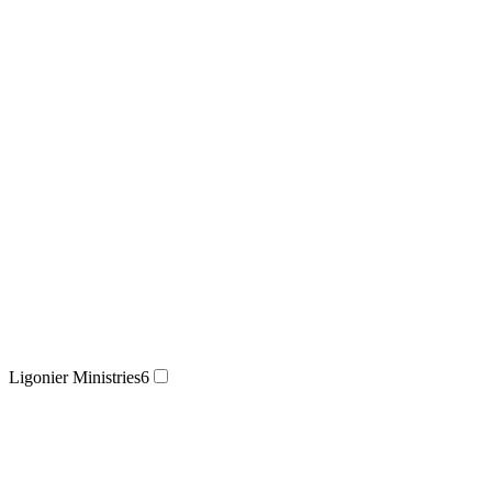
Ligonier Ministries
6