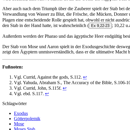
Aber auch nach dem Triumph über die Zauberer spielt der Stab bei de
Verwandlung von Wasser zu Blut, die Frösche, die Mücken, Donner
Plagen eine entscheidende Rolle gespielt hat, obwohl er nicht ausdr
den Stab in der Hand hatte, ist wahrscheinlich
(
; 10,22 u.a
Ex 9,22-23
Außerdem werden der Pharao und das ägyptische Heer endgültig besi
Der Stab von Mose und Aaron spielt in der Exodusgeschichte deswege
zeigt den Ägyptern unmissverständlich, dass er die ultimative Macht b
Fußnoten:
Vgl. Currid, Against the gods, S.112.
↩︎
Vgl. Yahuda, Abraham S., The Accuracy of the Bible, S.106-1
Vgl. Currid, John, S.115f.
↩︎
Vgl. ebd. S.117.
↩︎
Schlagwörter
Exodus
Götterpolemik
Mose
Moses Stab