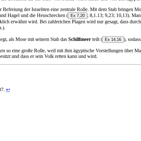
r Befreiung der Israeliten eine zentrale Rolle. Mit dem Stab bringen 
 und Hagel und die Heuschrecken
(
; 8,1.13; 9,23; 10,13). Ma
Ex 7,20
ücklich erwähnt wird. Bei zahlreichen Plagen wird nur gesagt, dass du
.).
egt, als Mose mit seinem Stab das
Schilfmeer
teilt
(
), sodas
Ex 14,16
n so eine große Rolle, weil mit ihm ägyptische Vorstellungen über Ma
esitzt und dass er sein Volk retten kann und wird.
07.
↩︎