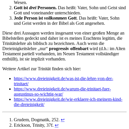
Wesen.
Gott ist
drei
Personen.
Das heißt: Vater, Sohn und Geist sind
Gott und voneinander unterschieden.
Jede Person ist
vollkommen
Gott
. Das heißt: Vater, Sohn
und Geist werden in der Bibel als Gott angesehen.
Diese drei Aussagen werden insgesamt von einer großen Menge an
Bibelstellen gedeckt und daher ist es meines Erachtens legitim, die
Trinitätslehre als biblisch zu bezeichnen. Auch wenn die
Dreieinigkeitslehre „nur“
progressiv offenbart
wird (d.h.: im Alten
Testament partiell vorhanden, im Neuen Testament vollständiger
enthüllt), ist sie implizit vorhanden.
Weitere Artikel zur Trinität finden sich hier:
https://www.dreieinigkeit.de/was-ist-die-lehre-von-der-
trinitaet/
https://www.dreieinigkeit.de/warum-die-trinitaet-fuer-
augustinus-so-wichtig-war/
https://www.dreieinigkeit.de/wie-erklaere-ich-meinem-kind-
die-dreieinigkeit/
Grudem, Dogmatik, 252.
↩︎
Erickson, Trinity, 37f.
↩︎