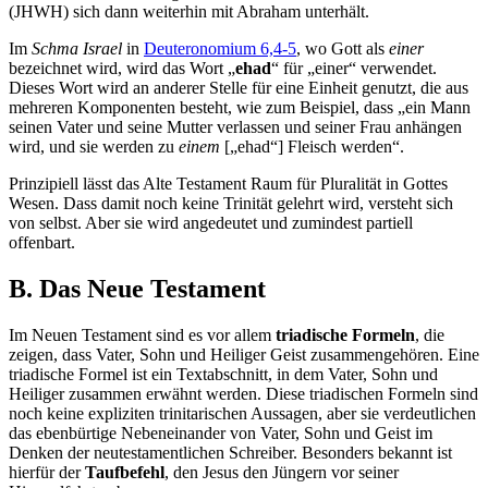
(JHWH) sich dann weiterhin mit Abraham unterhält.
Im
Schma Israel
in
Deuteronomium 6,4-5
, wo Gott als
einer
bezeichnet wird, wird das Wort „
ehad
“ für „einer“ verwendet.
Dieses Wort wird an anderer Stelle für eine Einheit genutzt, die aus
mehreren Komponenten besteht, wie zum Beispiel, dass „ein Mann
seinen Vater und seine Mutter verlassen und seiner Frau anhängen
wird, und sie werden zu
einem
[„ehad“] Fleisch werden“.
Prinzipiell lässt das Alte Testament Raum für Pluralität in Gottes
Wesen. Dass damit noch keine Trinität gelehrt wird, versteht sich
von selbst. Aber sie wird angedeutet und zumindest partiell
offenbart.
B. Das Neue Testament
Im Neuen Testament sind es vor allem
triadische Formeln
, die
zeigen, dass Vater, Sohn und Heiliger Geist zusammengehören. Eine
triadische Formel ist ein Textabschnitt, in dem Vater, Sohn und
Heiliger zusammen erwähnt werden. Diese triadischen Formeln sind
noch keine expliziten trinitarischen Aussagen, aber sie verdeutlichen
das ebenbürtige Nebeneinander von Vater, Sohn und Geist im
Denken der neutestamentlichen Schreiber. Besonders bekannt ist
hierfür der
Taufbefehl
, den Jesus den Jüngern vor seiner