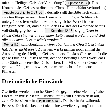
mit dem Heiligen Geist der Verheißung“
(
). Das
Epheser 1:13
Kommen des Geistes ist direkt mit Christi Himmelfahrt verbunden
(
); deshalb stellt die Bitte nach einem
Apostelgeschichte 2:33–36
zweiten Pfingsten auch Jesu Himmelfahrt in Frage. Schließlich
untergräbt es Jesu vollendetes und siegreiches Werk.Drittens:
Pfingsten bedeutet, dass die Fülle des Geistes der Gemeinde bereits
vollständig gegeben wurde.
sagt:
„Denn in
1. Korinther 12:13
einem Geist sind wir alle zu einem Leib getauft worden … und sind
alle mit einem Geist getränkt worden.“
sagt ebenfalls:
„Wenn aber jemand Christi Geist nicht
Römer 8:9
hat, der ist nicht sein”
. Zu sagen, wir bräuchten noch einmal die
Aussendung des Heiligen Geistes, unterstellt, dass Christen nicht die
ganze Fülle des Geistes hätten, dennoch bestätigt Gottes Wort, dass
alle Gläubigen denselben Geist haben. Die Mission der Gemeinde
geht von Pfingsten aus weiter, sie wartet nicht auf ein neues
Pfingsten.
Drei mögliche Einwände
Zweifellos werden manche Einwände gegen meine Meinung haben.
Drei fallen mir selbst ein. Erstens: Paulus ruft Christen dazu auf,
„voll Geistes“ zu sein
(
). Das ist ein fortwährender
Epheser 5:18
Prozess. Doch das bedeutet nicht eine „zweite Segnung“ mit dem