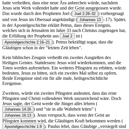
hatte verheißen, dass eine neue Ära anbrechen würde, nachdem
Jesus sein Werk vollendet hatte und der Geist ausgegossen wurde.
Das wurde durch den Propheten Joel
(
) vorhergesagt
Joel 2:28–32
und von Jesus im Obersaal angekündigt
(
–17). Später,
Johannes 13
in der Apostelgeschichte erklärt Petrus, dass dieses Ereignis,
welches sich in Jerusalem im Jahre 33 nach Christus zugetragen hat,
die Erfüllung der Prophetie aus
ist
(
Joel 2
). Petrus bekräftigt sogar, dass die
Apostelgeschichte 2:16–21
Gläubigen schon in der “letzten Zeit leben”.
Kein biblisches Zeugnis verheißt ein zweites Ausgießen des
Heiligen Geistes. Stattdessen: Jesus wird wiederkommen, und die
Toten werden auferstehen. Ein weiteres Pfingsten zu erbitten, würde
bedeuten, Jesus zu bitten, sich ein zweites Mal selbst zu opfern.
Beide Ereignisse sind ein für alle male, heilsgeschichtliche
Ereignisse.
Zweitens, würde ein zweites Pfingsten andeuten, dass das erste
Pfingsten und Christi vollendetes Werk unzureichend wäre.
Doch
Jesus sagte, der Geist werde die Jünger alles lehren
(
) und “sie in alle Wahrheit leiten”
(
Johannes 14:26
). Jesus versprach, dass wenn der Geist an
Johannes 16:13
Pfingsten kommen wird, die Gläubigen Kraft bekommen werden
(
). Paulus lehrt, dass Gläubige „versiegelt sind
Apostelgeschichte 1:8