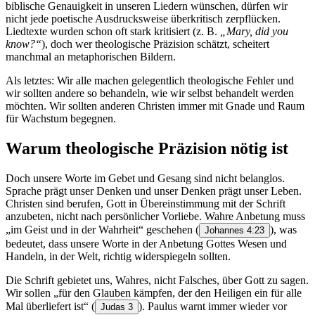
biblische Genauigkeit in unseren Liedern wünschen, dürfen wir
nicht jede poetische Ausdrucksweise überkritisch zerpflücken.
Liedtexte wurden schon oft stark kritisiert (z. B.
„Mary, did you
know?“
), doch wer theologische Präzision schätzt, scheitert
manchmal an metaphorischen Bildern.
Als letztes: Wir alle machen gelegentlich theologische Fehler und
wir sollten andere so behandeln, wie wir selbst behandelt werden
möchten. Wir sollten anderen Christen immer mit Gnade und Raum
für Wachstum begegnen.
Warum theologische Präzision nötig ist
Doch unsere Worte im Gebet und Gesang sind nicht belanglos.
Sprache prägt unser Denken und unser Denken prägt unser Leben.
Christen sind berufen, Gott in Übereinstimmung mit der Schrift
anzubeten, nicht nach persönlicher Vorliebe. Wahre Anbetung muss
„im Geist und in der Wahrheit“ geschehen
(
), was
Johannes 4:23
bedeutet, dass unsere Worte in der Anbetung Gottes Wesen und
Handeln, in der Welt, richtig widerspiegeln sollten.
Die Schrift gebietet uns, Wahres, nicht Falsches, über Gott zu sagen.
Wir sollen „für den Glauben kämpfen, der den Heiligen ein für alle
Mal überliefert ist“
(
). Paulus warnt immer wieder vor
Judas 3