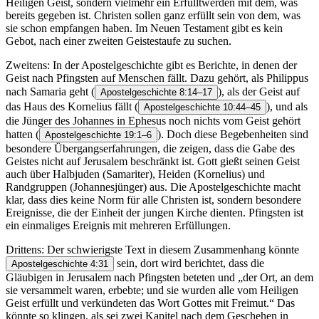
Heiligen Geist, sondern vielmehr ein Erfülltwerden mit dem, was
bereits gegeben ist. Christen sollen ganz erfüllt sein von dem, was
sie schon empfangen haben. Im Neuen Testament gibt es kein
Gebot, nach einer zweiten Geistestaufe zu suchen.
Zweitens: In der Apostelgeschichte gibt es Berichte, in denen der
Geist nach Pfingsten auf Menschen fällt. Dazu gehört, als Philippus
nach Samaria geht
(
), als der Geist auf
Apostelgeschichte 8:14–17
das Haus des Kornelius fällt
(
), und als
Apostelgeschichte 10:44–45
die Jünger des Johannes in Ephesus noch nichts vom Geist gehört
hatten
(
). Doch diese Begebenheiten sind
Apostelgeschichte 19:1–6
besondere Übergangserfahrungen, die zeigen, dass die Gabe des
Geistes nicht auf Jerusalem beschränkt ist. Gott gießt seinen Geist
auch über Halbjuden (Samariter), Heiden (Kornelius) und
Randgruppen (Johannesjünger) aus. Die Apostelgeschichte macht
klar, dass dies keine Norm für alle Christen ist, sondern besondere
Ereignisse, die der Einheit der jungen Kirche dienten. Pfingsten ist
ein einmaliges Ereignis mit mehreren Erfüllungen.
Drittens: Der schwierigste Text in diesem Zusammenhang könnte
sein, dort wird berichtet, dass die
Apostelgeschichte 4:31
Gläubigen in Jerusalem nach Pfingsten beteten und „der Ort, an dem
sie versammelt waren, erbebte; und sie wurden alle vom Heiligen
Geist erfüllt und verkündeten das Wort Gottes mit Freimut.“ Das
könnte so klingen, als sei zwei Kapitel nach dem Geschehen in