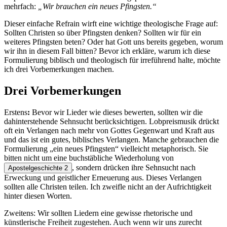
mehrfach:
„Wir brauchen ein neues Pfingsten.“
Dieser einfache Refrain wirft eine wichtige theologische Frage auf:
Sollten Christen so über Pfingsten denken? Sollten wir für ein
weiteres Pfingsten beten? Oder hat Gott uns bereits gegeben, worum
wir ihn in diesem Fall bitten? Bevor ich erkläre, warum ich diese
Formulierung biblisch und theologisch für irreführend halte, möchte
ich drei Vorbemerkungen machen.
Drei Vorbemerkungen
Erstens
:
Bevor wir Lieder wie dieses bewerten, sollten wir die
dahinterstehende Sehnsucht berücksichtigen. Lobpreismusik drückt
oft ein Verlangen nach mehr von Gottes Gegenwart und Kraft aus
und das ist ein gutes, biblisches Verlangen. Manche gebrauchen die
Formulierung „ein neues Pfingsten“ vielleicht metaphorisch. Sie
bitten nicht um eine buchstäbliche Wiederholung von
, sondern drücken ihre Sehnsucht nach
Apostelgeschichte 2
Erweckung und geistlicher Erneuerung aus. Dieses Verlangen
sollten alle Christen teilen. Ich zweifle nicht an der Aufrichtigkeit
hinter diesen Worten.
Zweitens: Wir sollten Liedern eine gewisse rhetorische und
künstlerische Freiheit zugestehen. Auch wenn wir uns zurecht