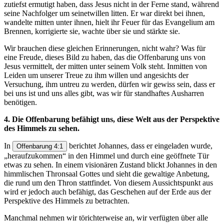
zutiefst ermutigt haben, dass Jesus nicht in der Ferne stand, während
seine Nachfolger um seinetwillen litten. Er war direkt bei ihnen,
wandelte mitten unter ihnen, hielt ihr Feuer für das Evangelium am
Brennen, korrigierte sie, wachte über sie und stärkte sie.
Wir brauchen diese gleichen Erinnerungen, nicht wahr? Was für
eine Freude, dieses Bild zu haben, das die Offenbarung uns von
Jesus vermittelt, der mitten unter seinem Volk steht. Inmitten von
Leiden um unserer Treue zu ihm willen und angesichts der
Versuchung, ihm untreu zu werden, dürfen wir gewiss sein, dass er
bei uns ist und uns alles gibt, was wir für standhaftes Ausharren
benötigen.
4. Die Offenbarung befähigt uns, diese Welt aus der Perspektive
des Himmels zu sehen.
In
berichtet Johannes, dass er eingeladen wurde,
Offenbarung 4:1
„heraufzukommen“ in den Himmel und durch eine geöffnete Tür
etwas zu sehen. In einem visionären Zustand blickt Johannes in den
himmlischen Thronsaal Gottes und sieht die gewaltige Anbetung,
die rund um den Thron stattfindet. Von diesem Aussichtspunkt aus
wird er jedoch auch befähigt, das Geschehen auf der Erde aus der
Perspektive des Himmels zu betrachten.
Manchmal nehmen wir törichterweise an, wir verfügten über alle