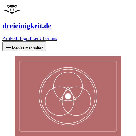
dreieinigkeit.de
Artikel
Infografiken
Über uns
Menü umschalten