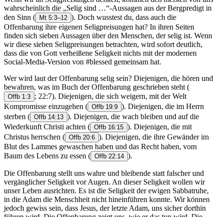
wahrscheinlich die „Selig sind …“-Aussagen aus der Bergpredigt in
den Sinn
(
). Doch wusstest du, dass auch die
Mt 5:3–12
Offenbarung ihre eigenen Seligpreisungen hat? In ihren Seiten
finden sich sieben Aussagen über den Menschen, der selig ist. Wenn
wir diese sieben Seligpreisungen betrachten, wird sofort deutlich,
dass die von Gott verheißene Seligkeit nichts mit der modernen
Social-Media-Version von #blessed gemeinsam hat.
Wer wird laut der Offenbarung selig sein? Diejenigen, die hören und
bewahren, was im Buch der Offenbarung geschrieben steht
(
; 22:7). Diejenigen, die sich weigern, mit der Welt
Offb 1:3
Kompromisse einzugehen
(
). Diejenigen, die im Herrn
Offb 19:9
sterben
(
). Diejenigen, die wach bleiben und auf die
Offb 14:13
Wiederkunft Christi achten
(
). Diejenigen, die mit
Offb 16:15
Christus herrschen
(
). Diejenigen, die ihre Gewänder im
Offb 20:6
Blut des Lammes gewaschen haben und das Recht haben, vom
Baum des Lebens zu essen
(
).
Offb 22:14
Die Offenbarung stellt uns wahre und bleibende statt falscher und
vergänglicher Seligkeit vor Augen. An dieser Seligkeit wollen wir
unser Leben ausrichten. Es ist die Seligkeit der ewigen Sabbatruhe,
in die Adam die Menschheit nicht hineinführen konnte. Wir können
jedoch gewiss sein, dass Jesus, der letzte Adam, uns sicher dorthin
führen wird. Die Offenbarung zeigt uns, wie er das tun wird. Die