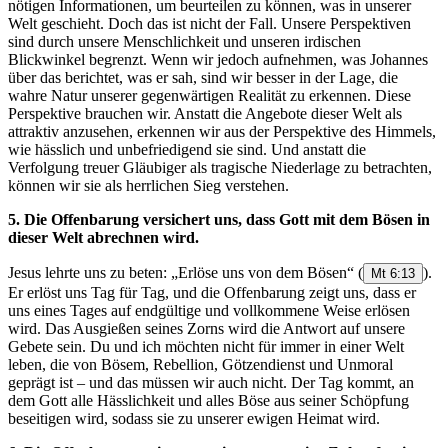
nötigen Informationen, um beurteilen zu können, was in unserer
Welt geschieht. Doch das ist nicht der Fall. Unsere Perspektiven
sind durch unsere Menschlichkeit und unseren irdischen
Blickwinkel begrenzt. Wenn wir jedoch aufnehmen, was Johannes
über das berichtet, was er sah, sind wir besser in der Lage, die
wahre Natur unserer gegenwärtigen Realität zu erkennen. Diese
Perspektive brauchen wir. Anstatt die Angebote dieser Welt als
attraktiv anzusehen, erkennen wir aus der Perspektive des Himmels,
wie hässlich und unbefriedigend sie sind. Und anstatt die
Verfolgung treuer Gläubiger als tragische Niederlage zu betrachten,
können wir sie als herrlichen Sieg verstehen.
5. Die Offenbarung versichert uns, dass Gott mit dem Bösen in
dieser Welt abrechnen wird.
Jesus lehrte uns zu beten: „Erlöse uns von dem Bösen“
(
).
Mt 6:13
Er erlöst uns Tag für Tag, und die Offenbarung zeigt uns, dass er
uns eines Tages auf endgültige und vollkommene Weise erlösen
wird. Das Ausgießen seines Zorns wird die Antwort auf unsere
Gebete sein. Du und ich möchten nicht für immer in einer Welt
leben, die von Bösem, Rebellion, Götzendienst und Unmoral
geprägt ist – und das müssen wir auch nicht. Der Tag kommt, an
dem Gott alle Hässlichkeit und alles Böse aus seiner Schöpfung
beseitigen wird, sodass sie zu unserer ewigen Heimat wird.