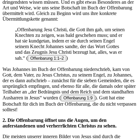
dringendsten wissen müssen. Und es gibt etwas Besonderes an der
Art und Weise, wie uns seine Botschaft im Buch der Offenbarung
übermittelt wird. Gleich zu Beginn wird uns ihre konkrete
Übermittlungskette genannt:
„Offenbarung Jesu Christi, die Gott ihm gab, um seinen
Knechten zu zeigen, was bald geschehen muss; und er
hat sie kundgetan, indem er sie durch seinen Engel
seinem Knecht Johannes sandte, der das Wort Gottes
und das Zeugnis Jesu Christi bezeugt hat, alles, was er
sah.“
(
)
Offenbarung 1:1–2
Was Johannes im Buch der Offenbarung niederschrieb, kam von
Gott, dem Vater, zu Jesus Christus, zu seinem Engel, zu Johannes,
der es dann aufschrieb – zunächst für die sieben Gemeinden, die es
ursprünglich empfingen, und ebenso für alle, die damals oder später
Teilhaber an „der Bedrängnis und dem Reich und dem standhaften
Ausharren in Jesus“ wurden
(
). Gott hat eine
Offenbarung 1:9
Botschaft für dich im Buch der Offenbarung, die du nicht verpassen
solltest!
2. Die Offenbarung öffnet uns die Augen, um den
auferstandenen und verherrlichten Christus zu sehen.
Die meisten unserer inneren Bilder von Jesus sind durch die