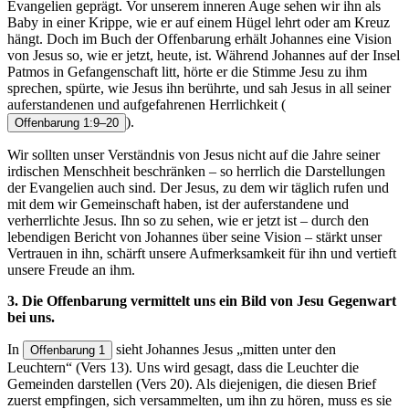
Evangelien geprägt. Vor unserem inneren Auge sehen wir ihn als
Baby in einer Krippe, wie er auf einem Hügel lehrt oder am Kreuz
hängt. Doch im Buch der Offenbarung erhält Johannes eine Vision
von Jesus so, wie er jetzt, heute, ist. Während Johannes auf der Insel
Patmos in Gefangenschaft litt, hörte er die Stimme Jesu zu ihm
sprechen, spürte, wie Jesus ihn berührte, und sah Jesus in all seiner
auferstandenen und aufgefahrenen Herrlichkeit
(
).
Offenbarung 1:9–20
Wir sollten unser Verständnis von Jesus nicht auf die Jahre seiner
irdischen Menschheit beschränken – so herrlich die Darstellungen
der Evangelien auch sind. Der Jesus, zu dem wir täglich rufen und
mit dem wir Gemeinschaft haben, ist der auferstandene und
verherrlichte Jesus. Ihn so zu sehen, wie er jetzt ist – durch den
lebendigen Bericht von Johannes über seine Vision – stärkt unser
Vertrauen in ihn, schärft unsere Aufmerksamkeit für ihn und vertieft
unsere Freude an ihm.
3. Die Offenbarung vermittelt uns ein Bild von Jesu Gegenwart
bei uns.
In
sieht Johannes Jesus „mitten unter den
Offenbarung 1
Leuchtern“ (Vers 13). Uns wird gesagt, dass die Leuchter die
Gemeinden darstellen (Vers 20). Als diejenigen, die diesen Brief
zuerst empfingen, sich versammelten, um ihn zu hören, muss es sie