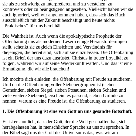
sie als zu schwierig zu interpretieren und zu verstehen, zu
kontrovers oder zu beängstigend angesehen. Vielleicht haben wir sie
auch ignoriert, weil wir angenommen haben, dass sich das Buch
ausschließlich mit der Zukunft beschäftigt und heute nichts
„Praktisches“ für uns bereithält.
Die Wahrheit ist: Auch wenn die apokalyptische Prophetie der
Offenbarung uns als modernen Lesern einige Herausforderungen
stellt, schenkt sie zugleich Einsichten und Verständnis für
diejenigen, die bereit sind, sich auf sie einzulassen. Die Offenbarung
ist ein Brief, der uns dazu ausrüstet, Christus in treuer Loyalität zu
folgen, während wir auf seine Wiederkunft warten. Und das ist eine
Ermutigung, die wir alle brauchen!
Ich möchte dich einladen, die Offenbarung mit Freude zu studieren.
Und da die Offenbarung voller Siebenergruppen ist (sieben
Gemeinden, sieben Siegel, sieben Posaunen, sieben Schalen und
viele weitere Siebener), erscheint es passend, sieben Gründe zu
nennen, warum es eine Freude ist, die Offenbarung zu studieren.
1. Die Offenbarung ist eine von Gott an uns gesandte Botschaft.
Es ist erstaunlich, dass der Gott, der die Welt geschaffen hat, sich
herabgelassen hat, in menschlicher Sprache zu uns zu sprechen. In
der Bibel sagt uns der Gott des Universums das, was wir am