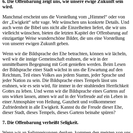
6. Die Offenbarung zeigt uns, wie unsere ewige Zukunft sein
wird.
Manchmal erscheint uns die Vorstellung vom „Himmel“ oder von
der „Ewigkeit“ sehr vage. Wir wünschen uns konkrete Details. Und
auch wenn die Bibel uns nicht alle Einzelheiten liefert, die wir uns
vielleicht wünschen, bieten die letzten Kapitel der Offenbarung auf
einzigartige Weise wunderschöne Bilder, die uns eine Vorstellung
von unserer ewigen Zukunft geben.
Wenn wir die Bildsprache der Ehe betrachten, können wir lächeln,
weil wir die innige Gemeinschaft erahnen, die wir in der
unmittelbaren Begegnung mit Gott genießen werden. Beim Lesen
der Bildsprache einer Stadt wächst in uns die Erwartung auf den
Reichtum, Teil eines Volkes aus jedem Stamm, jeder Sprache und
jeder Nation zu sein. Die Bildsprache eines Tempels lässt uns
erahnen, wie es sein wird, für immer in der strahlenden Herrlichkeit
Gottes zu leben. Und wenn wir die Bildsprache eines Gartens auf
uns wirken lassen, atmen wir auf in der Vorfreude auf ein Leben in
einer Atmosphäre von Heilung, Ganzheit und vollkommener
Zufriedenheit in alle Ewigkeit. Kannst du die Freude dieser Ehe,
dieser Stadt, dieses Tempels, dieses Gartens beinahe spüren?
7. Die Offenbarung verheißt Seligkeit.
Wenn wir an Seligpreisungen denken, kommen den meisten von uns