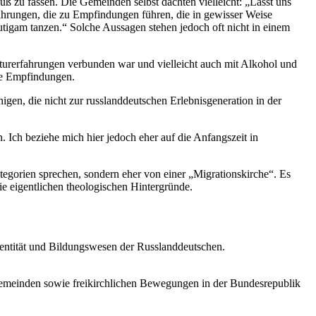
ß zu fassen. Die Gemeinden selbst dachten vielleicht: „Lasst uns
fahrungen, die zu Empfindungen führen, die in gewisser Weise
utigam tanzen.“ Solche Aussagen stehen jedoch oft nicht in einem
aturerfahrungen verbunden war und vielleicht auch mit Alkohol und
nde Empfindungen.
en, die nicht zur russlanddeutschen Erlebnisgeneration in der
 Ich beziehe mich hier jedoch eher auf die Anfangszeit in
ategorien sprechen, sondern eher von einer „Migrationskirche“. Es
die eigentlichen theologischen Hintergründe.
dentität und Bildungswesen der Russlanddeutschen.
n Gemeinden sowie freikirchlichen Bewegungen in der Bundesrepublik