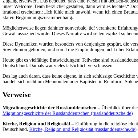
Zugang erschwert. Das bedeutet, dass eine Person mit deutsch-deutsc
unser Welcome-Team herzlicher gestalten, dann wird es leichter.“ Do
irrational erscheinen: „Ich fühle mich unwohl, wenn ich einen Brautt
klaren Begründungszusammenhang.
Möglicherweise liegen dahinter nonverbale, tief verankerte Erfahrun
Gewalt assoziiert wurde. Dieses Narrativ wird selten explizit so be
Diese Dynamiken wurden besonders von denjenigen gespürt, die versuc
Sowjetunion gehörten, und somit die Empfindungen nicht über Erfa
Heute gibt es vielfältige Entwicklungen: Teilweise sind russlanddeut
Deutschland. Damals war vieles tatsächlich verschlossen.
Das lag auch daran, dass keine eigene, in sich schlüssige Geschichte
handelt sich nicht um Mennoniten oder Baptisten in Reinform. Solche E
Verweise
Migrationsgeschichte der Russlanddeutschen
– Überblick über die
Migrationsgeschichte der Russlanddeutschen (russlanddeutsche.de)
Kirche, Religion und Religiosität
– Einführung in die religiöse Ide
Deutschland.
Kirche, Religion und Religiosität (russlanddeutsche.de)