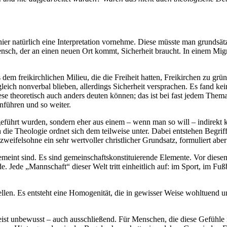
hier natürlich eine Interpretation vornehme. Diese müsste man grundsät
ensch, der an einen neuen Ort kommt, Sicherheit braucht. In einem Migr
dem freikirchlichen Milieu, die die Freiheit hatten, Freikirchen zu gr
eich nonverbal blieben, allerdings Sicherheit versprachen. Es fand kei
se theoretisch auch anders deuten können; das ist bei fast jedem The
führen und so weiter.
 geführt wurden, sondern eher aus einem – wenn man so will – indirekt 
ch die Theologie ordnet sich dem teilweise unter. Dabei entstehen Begri
weifelsohne ein sehr wertvoller christlicher Grundsatz, formuliert abe
meint sind. Es sind gemeinschaftskonstituierende Elemente. Vor diesem
ede „Mannschaft“ dieser Welt tritt einheitlich auf: im Sport, im Fußb
tellen. Es entsteht eine Homogenität, die in gewisser Weise wohltuend 
ist unbewusst – auch ausschließend. Für Menschen, die diese Gefühle n