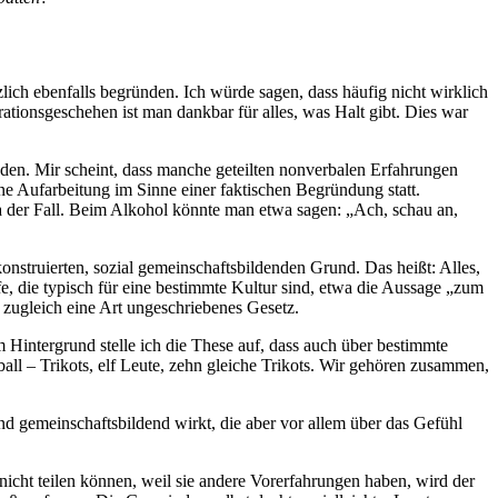
zlich ebenfalls begründen. Ich würde sagen, dass häufig nicht wirklich
ationsgeschehen ist man dankbar für alles, was Halt gibt. Dies war
ünden. Mir scheint, dass manche geteilten nonverbalen Erfahrungen
ne Aufarbeitung im Sinne einer faktischen Begründung statt.
ma der Fall. Beim Alkohol könnte man etwa sagen: „Ach, schau an,
konstruierten, sozial gemeinschaftsbildenden Grund. Das heißt: Alles,
ffe, die typisch für eine bestimmte Kultur sind, etwa die Aussage „zum
r zugleich eine Art ungeschriebenes Gesetz.
 Hintergrund stelle ich die These auf, dass auch über bestimmte
all – Trikots, elf Leute, zehn gleiche Trikots. Wir gehören zusammen,
und gemeinschaftsbildend wirkt, die aber vor allem über das Gefühl
icht teilen können, weil sie andere Vorerfahrungen haben, wird der