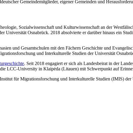
anddeutscher Gemeindemitglieder, eigener Gemeinden und Herausforderun
heologie, Sozialwissenschaft und Kulturwissenschaft an der Westfälisc
e der Universität Osnabrück. 2018 absolvierte er darüber hinaus ein Stud
nasien und Gesamtschulen mit den Fächern Geschichte und Evangelisch
igrationsforschung und Interkulturelle Studien der Universität Osnabr
urgeschichte
. Seit 2018 engagiert er sich als Landesbeirat in der Land
 die LCC-University in Klaipėda (Litauen) mit Schwerpunkt auf Erinn
m Institut für Migrationsforschung und Interkulturelle Studien (IMIS) d