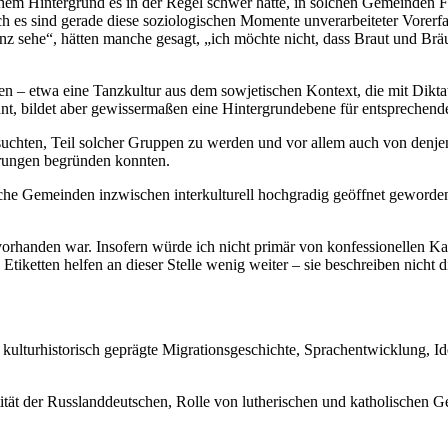
hem Hintergrund es in der Regel schwer hatte, in solchen Gemeinden Fu
ch es sind gerade diese soziologischen Momente unverarbeiteter Vorer
anz sehe“, hätten manche gesagt, „ich möchte nicht, dass Braut und Brä
gen – etwa eine Tanzkultur aus dem sowjetischen Kontext, die mit Dikt
nannt, bildet aber gewissermaßen eine Hintergrundebene für entspreche
hten, Teil solcher Gruppen zu werden und vor allem auch von denjenig
hrungen begründen konnten.
sche Gemeinden inzwischen interkulturell hochgradig geöffnet geworden.
 vorhanden war. Insofern würde ich nicht primär von konfessionellen K
tiketten helfen an dieser Stelle wenig weiter – sie beschreiben nicht 
 kulturhistorisch geprägte Migrationsgeschichte, Sprachentwicklung, I
ntität der Russlanddeutschen, Rolle von lutherischen und katholische