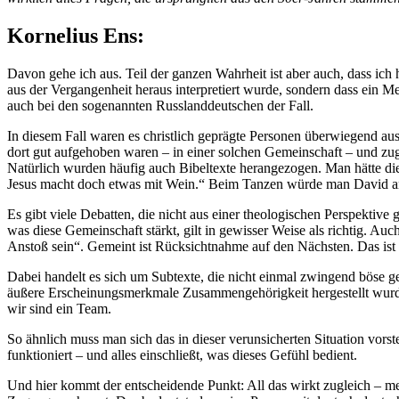
Kornelius
Ens:
Davon gehe ich aus. Teil der ganzen Wahrheit ist aber auch, dass ich 
aus der Vergangenheit heraus interpretiert wurde, sondern dass ein M
auch bei den sogenannten Russlanddeutschen der Fall.
In diesem Fall waren es christlich geprägte Personen überwiegend aus 
dort gut aufgehoben waren – in einer solchen Gemeinschaft – und zugl
Natürlich wurden häufig auch Bibeltexte herangezogen. Man hätte die
Jesus macht doch etwas mit Wein.“ Beim Tanzen würde man David an
Es gibt viele Debatten, die nicht aus einer theologischen Perspektive
was diese Gemeinschaft stärkt, gilt in gewisser Weise als richtig. Au
Anstoß sein“. Gemeint ist Rücksichtnahme auf den Nächsten. Das ist z
Dabei handelt es sich um Subtexte, die nicht einmal zwingend böse ge
äußere Erscheinungsmerkmale Zusammengehörigkeit hergestellt wurde. J
wir sind ein Team.
So ähnlich muss man sich das in dieser verunsicherten Situation vors
funktioniert – und alles einschließt, was dieses Gefühl bedient.
Und hier kommt der entscheidende Punkt: All das wirkt zugleich – me