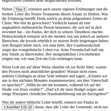
begrenzteres Denken neue Möglichkeiten eröffnen.
Neben
scheinen auch unsere eigenen Erfahrungen und die
Titus 2
breitere Lehre des Neuen Testaments diesen Ansatz zu fördern. Was
die Erfahrung betrifft: Denk zurück an deine prägendsten Zeiten als
Christ. Wie bist du gewachsen? Vielleicht kannst du eine
unglaublich einflussreiche Person benennen, die sich tief in dich
investiert hat – ein Paulus, der dich zu seinem Timotheus machte.
Wahrscheinlich erinnern sich die meisten von uns jedoch an mehrere
Menschen, die jeweils erheblich zu unserer Reife beigetragen haben.
Sein
Beispiel lehrte mich, wie man betet.
Ihre
Gastfreundschaft
zeigte das evangelistische Leben vor.
Seine
Freundschaft half mir,
jene Sünde zu überwinden.
Ihre
morgendlichen Gewohnheiten
zeigten mir, wie man Zeit mit Gott verbringen kann.
Wenn Gott uns auf diese Weise ohnehin oft zur Reife führt, warum
den Prozess nicht absichtlicher gestalten? Warum nicht einen
anderen Gläubigen an deine Seite nehmen und sagen: „Können wir
uns in den nächsten Monaten zusammensetzen, um über Vaterschaft
zu sprechen?“ „Willst du mit mir kommen, während ich auf der
Straße von Jesus erzähle?“ „Darf ich dir mein Budget zeigen und
einige Prinzipien christlicher Haushaltsführung mit dir durchgehen?“
Was die andere biblische Lehre betrifft, erinnert uns Paulus in
daran, dass alle Leiter der Gemeinde, nicht nur
1 Korinther 3:21–22