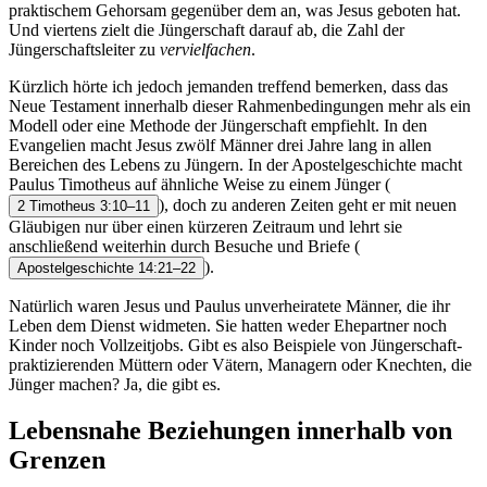
praktischem Gehorsam gegenüber dem an, was Jesus geboten hat.
Und viertens zielt die Jüngerschaft darauf ab, die Zahl der
Jüngerschaftsleiter zu
vervielfachen
.
Kürzlich hörte ich jedoch jemanden treffend bemerken, dass das
Neue Testament innerhalb dieser Rahmenbedingungen mehr als ein
Modell oder eine Methode der Jüngerschaft empfiehlt. In den
Evangelien macht Jesus zwölf Männer drei Jahre lang in allen
Bereichen des Lebens zu Jüngern. In der Apostelgeschichte macht
Paulus Timotheus auf ähnliche Weise zu einem Jünger
(
), doch zu anderen Zeiten geht er mit neuen
2 Timotheus 3:10–11
Gläubigen nur über einen kürzeren Zeitraum und lehrt sie
anschließend weiterhin durch Besuche und Briefe
(
).
Apostelgeschichte 14:21–22
Natürlich waren Jesus und Paulus unverheiratete Männer, die ihr
Leben dem Dienst widmeten. Sie hatten weder Ehepartner noch
Kinder noch Vollzeitjobs. Gibt es also Beispiele von Jüngerschaft-
praktizierenden Müttern oder Vätern, Managern oder Knechten, die
Jünger machen? Ja, die gibt es.
Lebensnahe Beziehungen innerhalb von
Grenzen