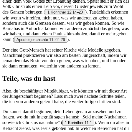
einer, dem Volk Gottes zur Erbauung dienen. Später stellt er sich das
Volk Christi als einen Leib vor, dessen Glieder jeweils zum Wohl
des Ganzen beitragen
(
). Tatsächlich erkennen
1 Korinther 12:14–20
wir, wenn wir reifen, nicht nur, was wir anderen zu geben haben,
sondern auch die Grenzen dessen, was wir geben können. So wie
Barnabas in Antiochia können wir anderen zunächst das geben, was
wir haben, und dann einen Paulus hinzuholen, damit er mehr geben
kann
(
).
Apostelgeschichte 11:22–26
Der eine Gott-Mensch hat seiner Kirche viele Modelle gegeben.
Manchmal praktizieren wir also am besten Jüngerschaft, indem wir
jemandem das Beste von dem geben, was wir haben, und ihn oder
sie dann ermutigen, weiterhin von anderen zu lernen.
Teile, was du hast
Also, du beschäftigter Mitgläubiger, wie könnten wir mit dieser Art
der Jüngerschaft beginnen? Lass mich zwei nächste Schritte teilen,
die ich von anderen gelernt habe, die weiter fortgeschritten sind.
Du kannst damit beginnen, dein Leben genau anzusehen und zu
fragen, wo du mit Integrität sagen kannst: „Seid meine Nachahmer,
so wie ich Christus nachahme“
(
). Wenn du alles in
1 Korinther 11:1
Betracht ziehst, was Jesus geboten hat: In welchen Bereichen hat dir