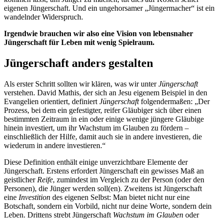
eigenen Jüngerschaft. Und ein ungehorsamer „Jüngermacher“ ist ein
wandelnder Widerspruch.
Irgendwie brauchen wir also eine Vision von lebensnaher
Jüngerschaft für Leben mit wenig Spielraum.
Jüngerschaft anders gestalten
Als erster Schritt sollten wir klären, was wir unter
Jüngerschaft
verstehen. David Mathis, der sich an Jesu eigenem Beispiel in den
Evangelien orientiert, definiert
Jüngerschaft
folgendermaßen: „Der
Prozess, bei dem ein gefestigter, reifer Gläubiger sich über einen
bestimmten Zeitraum in ein oder einige wenige jüngere Gläubige
hinein investiert, um ihr Wachstum im Glauben zu fördern –
einschließlich der Hilfe, damit auch sie in andere investieren, die
wiederum in andere investieren.“
Diese Definition enthält einige unverzichtbare Elemente der
Jüngerschaft. Erstens erfordert Jüngerschaft ein gewisses Maß an
geistlicher
Reife
, zumindest im Vergleich zu der Person (oder den
Personen), die Jünger werden soll(en). Zweitens ist Jüngerschaft
eine
Investition
des eigenen Selbst: Man bietet nicht nur eine
Botschaft, sondern ein Vorbild, nicht nur deine Worte, sondern dein
Leben. Drittens strebt Jüngerschaft
Wachstum im Glauben
oder