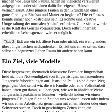
machen wie Jesus und Paulus, hätten sie vielleicht verzweifelt
aufgegeben – oder sie hätten dafür ihre eigenen Häuser
vernachlässigt. Aber jüngere Frauen in den Grundlagen einer
gottesfürchtigen Ehefrau und Mutter zu begleiten? Dieser Prozess
könnte immer noch kostspielig sein. Er könnte eine kreative
Umgestaltung der normalen Abläufe erfordern. Ganz sicher würde
er die Kraft des Geistes voraussetzen. Doch selbst innerhalb
erheblicher Lebensgrenzen wäre er möglich.
lädt uns ein (ob ältere Frau oder nicht), ein wenig anders
Titus 2
über Jüngermachen nachzudenken. Es lädt uns ein zu sehen, dass
selbst ein begrenztes Leben Raum für andere haben kann.
Ein Ziel, viele Modelle
Diese begrenztere, thematisch fokussierte Form der Jüngerschaft
hebt nicht die Notwendigkeit von längerfristigen, umfassenderen
Jüngerschaftsbeziehungen auf. Jesus und Paulus sind diesen Weg
gegangen. Und selbst wir, die wir Familie oder eine Vollzeitarbeit
haben, täten gut daran, zu überlegen, wie wir in ähnlicher Weise
Jüngerschaft praktizieren könnten – vielleicht indem wir einen
jüngeren Gläubigen für eine Zeit bei uns wohnen lassen oder indem
wir uns einen Arbeitsplatz gemeinsam mit einem Bruder oder einer
Schwester suchen. Doch in geschäftigen Zeiten kann ein