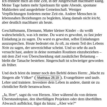
Ich erinnere mich an eine Zeit, in der Jüngerschaft machbarer klang.
Meine Tage hatten mehr Spielraum für späte Abende, spontane
Mahlzeiten und ausgedehnte Gemeinschaft. Weniger
Verpflichtungen forderten meine Zeit ein. Andere Menschen in
lebensnahen Beziehungen zu begleiten, klang damals nicht
leicht
,
aber deutlich machbarer als heute.
Geschäftsmann, Ehemann, Mutter kleiner Kinder – du weißt
wahrscheinlich, was ich meine. Du warst es gewohnt, zu fast jeder
Einladung ja zu sagen. Du warst es gewohnt, selbst Einladungen
auszusprechen. Heute bedeutet ein
Ja
oft, zu einem Teil des Lebens
Nein
zu sagen, der unverzichtbar scheint. Und so sehr du auch
versucht hast, andere in deine normalen Routinen einzubeziehen –
mit dem Ziel von Überschneidung statt zusätzlicher Belastung –
bleibt die Tatsache bestehen: Jüngerschaft ist schwieriger geworden
als früher.
Und doch hörst du immer noch den Befehl deines Herrn: „Macht zu
Jüngern alle Völker“
(
). Evangelisiere und taufe.
Matthäus 28,19
Lehre und trainiere. Investiere dein Leben in andere, damit sie zu
christlicher Reife heranwachsen.
„Ja, Herr“, sagst du von Herzen. Aber während du von deinem
Überstundenplan, den überfälligen Projekten oder dem überfüllten
Abwasch aufblickst, fügst du hinzu: „Aber wie?“