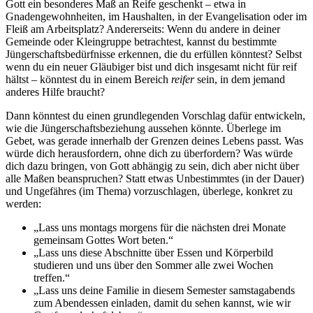
Gott ein besonderes Maß an Reife geschenkt – etwa in
Gnadengewohnheiten, im Haushalten, in der Evangelisation oder im
Fleiß am Arbeitsplatz? Andererseits: Wenn du andere in deiner
Gemeinde oder Kleingruppe betrachtest, kannst du bestimmte
Jüngerschaftsbedürfnisse erkennen, die du erfüllen könntest? Selbst
wenn du ein neuer Gläubiger bist und dich insgesamt nicht für reif
hältst – könntest du in einem Bereich
reifer
sein, in dem jemand
anderes Hilfe braucht?
Dann könntest du einen grundlegenden Vorschlag dafür entwickeln,
wie die Jüngerschaftsbeziehung aussehen könnte. Überlege im
Gebet, was gerade innerhalb der Grenzen deines Lebens passt. Was
würde dich herausfordern, ohne dich zu überfordern? Was würde
dich dazu bringen, von Gott abhängig zu sein, dich aber nicht über
alle Maßen beanspruchen? Statt etwas Unbestimmtes (in der Dauer)
und Ungefähres (im Thema) vorzuschlagen, überlege, konkret zu
werden:
„Lass uns montags morgens für die nächsten drei Monate
gemeinsam Gottes Wort beten.“
„Lass uns diese Abschnitte über Essen und Körperbild
studieren und uns über den Sommer alle zwei Wochen
treffen.“
„Lass uns deine Familie in diesem Semester samstagabends
zum Abendessen einladen, damit du sehen kannst, wie wir