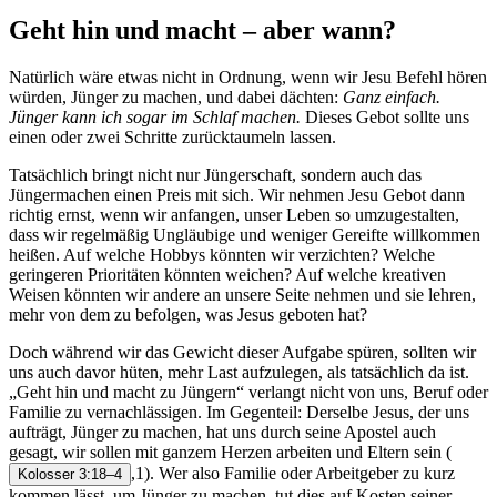
Geht hin und macht – aber wann?
Natürlich wäre etwas nicht in Ordnung, wenn wir Jesu Befehl hören
würden, Jünger zu machen, und dabei dächten:
Ganz einfach.
Jünger kann ich sogar im Schlaf machen.
Dieses Gebot sollte uns
einen oder zwei Schritte zurücktaumeln lassen.
Tatsächlich bringt nicht nur Jüngerschaft, sondern auch das
Jüngermachen einen Preis mit sich. Wir nehmen Jesu Gebot dann
richtig ernst, wenn wir anfangen, unser Leben so umzugestalten,
dass wir regelmäßig Ungläubige und weniger Gereifte willkommen
heißen. Auf welche Hobbys könnten wir verzichten? Welche
geringeren Prioritäten könnten weichen? Auf welche kreativen
Weisen könnten wir andere an unsere Seite nehmen und sie lehren,
mehr von dem zu befolgen, was Jesus geboten hat?
Doch während wir das Gewicht dieser Aufgabe spüren, sollten wir
uns auch davor hüten, mehr Last aufzulegen, als tatsächlich da ist.
„Geht hin und macht zu Jüngern“ verlangt nicht von uns, Beruf oder
Familie zu vernachlässigen. Im Gegenteil: Derselbe Jesus, der uns
aufträgt, Jünger zu machen, hat uns durch seine Apostel auch
gesagt, wir sollen mit ganzem Herzen arbeiten und Eltern sein
(
,1). Wer also Familie oder Arbeitgeber zu kurz
Kolosser 3:18–4
kommen lässt, um Jünger zu machen, tut dies auf Kosten seiner