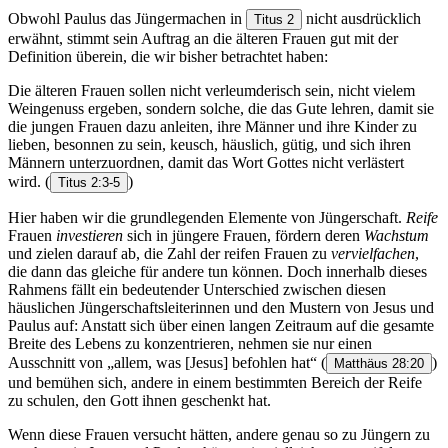
Obwohl Paulus das Jüngermachen in
nicht ausdrücklich
Titus 2
erwähnt, stimmt sein Auftrag an die älteren Frauen gut mit der
Definition überein, die wir bisher betrachtet haben:
Die älteren Frauen sollen nicht verleumderisch sein, nicht vielem
Weingenuss ergeben, sondern solche, die das Gute lehren, damit sie
die jungen Frauen dazu anleiten, ihre Männer und ihre Kinder zu
lieben, besonnen zu sein, keusch, häuslich, gütig, und sich ihren
Männern unterzuordnen, damit das Wort Gottes nicht verlästert
wird.
(
)
Titus 2:3-5
Hier haben wir die grundlegenden Elemente von Jüngerschaft.
Reife
Frauen
investieren
sich in jüngere Frauen, fördern deren
Wachstum
und zielen darauf ab, die Zahl der reifen Frauen zu
vervielfachen
,
die dann das gleiche für andere tun können. Doch innerhalb dieses
Rahmens fällt ein bedeutender Unterschied zwischen diesen
häuslichen Jüngerschaftsleiterinnen und den Mustern von Jesus und
Paulus auf: Anstatt sich über einen langen Zeitraum auf die gesamte
Breite des Lebens zu konzentrieren, nehmen sie nur einen
Ausschnitt von „allem, was [Jesus] befohlen hat“
(
)
Matthäus 28:20
und bemühen sich, andere in einem bestimmten Bereich der Reife
zu schulen, den Gott ihnen geschenkt hat.
Wenn diese Frauen versucht hätten, andere genau so zu Jüngern zu