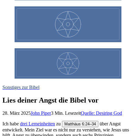
Sonstiges zur Bibel
Lies deiner Angst die Bibel vor
28. März 2025
John Piper
3
Min. Lesezeit
Quelle:
Desiring God
Ich habe
drei Lerneinheiten
zu
über Angst
Matthäus 6:24–34
entwickelt. Mein Ziel war es nicht nur zu verstehen, wie Jesus uns
hilft, Angst zu überwinden, sondern auch sechs Prinzipien