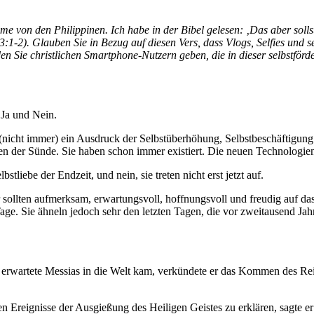
e von den Philippinen. Ich habe in der Bibel gelesen: ‚Das aber sollst
‬:‭1‬-‭2‬). Glauben Sie in Bezug auf diesen Vers, dass Vlogs, Selfies und 
 Sie christlichen Smartphone-Nutzern geben, die in dieser selbstförd
Ja und Nein.
 (nicht immer) ein Ausdruck der Selbstüberhöhung, Selbstbeschäftigung 
en der Sünde. Sie haben schon immer existiert. Die neuen Technologie
stliebe der Endzeit, und nein, sie treten nicht erst jetzt auf.
 wir sollten aufmerksam, erwartungsvoll, hoffnungsvoll und freudig auf
 Tage. Sie ähneln jedoch sehr den letzten Tagen, die vor zweitausend J
ng erwartete Messias in die Welt kam, verkündete er das Kommen des Reic
n Ereignisse der Ausgießung des Heiligen Geistes zu erklären, sagte er