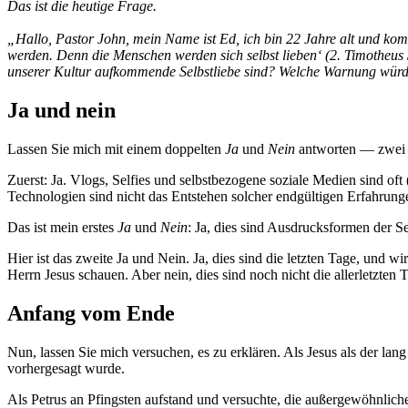
Das ist die heutige Frage.
„Hallo, Pastor John, mein Name ist Ed, ich bin 22 Jahre alt und komm
werden. Denn die Menschen werden sich selbst lieben‘ (‭‭2. Timotheus‬ ‭3
unserer Kultur aufkommende Selbstliebe sind? Welche Warnung würden
Ja und nein
Lassen Sie mich mit einem doppelten
Ja
und
Nein
antworten — zwei 
Zuerst: Ja. Vlogs, Selfies und selbstbezogene soziale Medien sind oft
Technologien sind nicht das Entstehen solcher endgültigen Erfahrung
Das ist mein erstes
Ja
und
Nein
: Ja, dies sind Ausdrucksformen der Selb
Hier ist das zweite Ja und Nein. Ja, dies sind die letzten Tage, und
Herrn Jesus schauen. Aber nein, dies sind noch nicht die allerletzten
Anfang vom Ende
Nun, lassen Sie mich versuchen, es zu erklären. Als Jesus als der la
vorhergesagt wurde.
Als Petrus an Pfingsten aufstand und versuchte, die außergewöhnliche