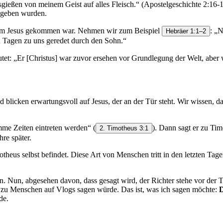
eßen von meinem Geist auf alles Fleisch.“ (‭‭Apostelgeschichte‬ ‭2‬:‭16‬-‭
gegeben wurden.
chdem Jesus gekommen war. Nehmen wir zum Beispiel
: „N
Hebräer 1:1–2
en Tagen zu uns geredet durch den Sohn.“
utet: „Er [Christus] war zuvor ersehen vor Grundlegung der Welt, aber 
nd blicken erwartungsvoll auf Jesus, der an der Tür steht. Wir wissen, 
limme Zeiten eintreten werden“
(
). Dann sagt er zu T
2. Timotheus 3:1
re später.
otheus selbst befindet. Diese Art von Menschen tritt in den letzten Tag
n. Nun, abgesehen davon, dass gesagt wird, der Richter stehe vor der T
 zu Menschen auf Vlogs sagen würde. Das ist, was ich sagen möchte:
D
de.