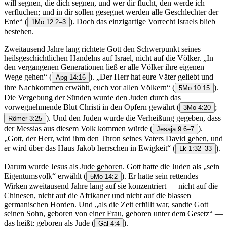
will segnen, die dich segnen, und wer dir flucht, den werde ich
verfluchen; und in dir sollen gesegnet werden alle Geschlechter der
Erde“
(
). Doch das einzigartige Vorrecht Israels blieb
1Mo 12:2–3
bestehen.
Zweitausend Jahre lang richtete Gott den Schwerpunkt seines
heilsgeschichtlichen Handelns auf Israel, nicht auf die Völker. „In
den vergangenen Generationen ließ er alle Völker ihre eigenen
Wege gehen“
(
). „Der Herr hat eure Väter geliebt und
Apg 14:16
ihre Nachkommen erwählt, euch vor allen Völkern“
(
).
5Mo 10:15
Die Vergebung der Sünden wurde den Juden durch das
vorwegnehmende Blut Christi in den Opfern gewährt
(
;
3Mo 4:20
). Und den Juden wurde die Verheißung gegeben, dass
Römer 3:25
der Messias aus diesem Volk kommen würde
(
).
Jesaja 9:6–7
„Gott, der Herr, wird ihm den Thron seines Vaters David geben, und
er wird über das Haus Jakob herrschen in Ewigkeit“
(
).
Lk 1:32–33
Darum wurde Jesus als Jude geboren. Gott hatte die Juden als „sein
Eigentumsvolk“ erwählt
(
). Er hatte sein rettendes
5Mo 14:2
Wirken zweitausend Jahre lang auf sie konzentriert — nicht auf die
Chinesen, nicht auf die Afrikaner und nicht auf die blassen
germanischen Horden. Und „als die Zeit erfüllt war, sandte Gott
seinen Sohn, geboren von einer Frau, geboren unter dem Gesetz“ —
das heißt: geboren als Jude
(
).
Gal 4:4