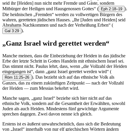
seid ihr [Heiden] nun nicht mehr Fremde und Gäste, sondern
Mitbürger der Heiligen und Hausgenossen Gottes“
(
).
Eph 2:18–19
Die heidnischen „Fremden“ werden zu vollwertigen Bürgern des
wahren, geretteten jüdischen Hauses. „Ihr [Juden und Heiden] seid
Abrahams Nachkommen und nach der Verheißung Erben“
(
).
Gal 3:29
„Ganz Israel wird gerettet werden“
Manche meinen, dass die Einbeziehung der Heiden in das jüdische
Erbe der letzte Schritt in Gottes Handeln mit ethnischem Israel sei.
Das stimmt nicht. Paulus lehrt, dass, wenn „die Vollzahl der Heiden
eingegangen ist“, dann „ganz Israel gerettet werden wird“
(
). Das bezieht sich auf das ethnische Volk als
Röm 11:25–26
Ganzes, das zu einem zukünftigen Zeitpunkt — nach der Vollzahl
der Heiden — zum Messias bekehrt wird.
Manche sagen, „ganz Israel“ beziehe sich hier nicht auf das
ethnische Volk, sondern auf die Gesamtheit der Erwählten, sowohl
Juden als auch Heiden. Mindestens fünf gewichtige Argumente
sprechen dagegen. Zwei davon nenne ich gleich.
Erstens ist es äußerst unwahrscheinlich, dass sich die Bedeutung
von „Israel“ innerhalb von nur elf griechischen Wörtern ändern