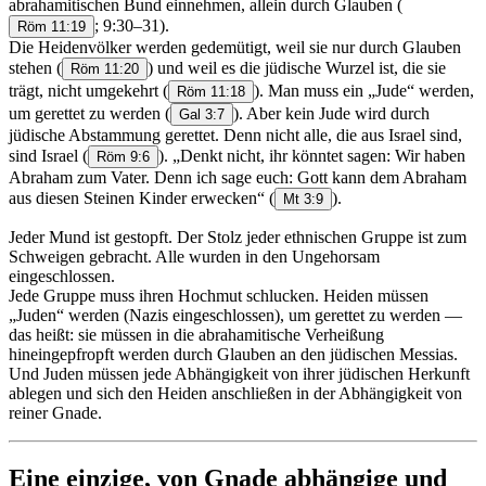
abrahamitischen Bund einnehmen, allein durch Glauben
(
; 9:30–31).
Röm 11:19
Die Heidenvölker werden gedemütigt, weil sie nur durch Glauben
stehen
(
) und weil es die jüdische Wurzel ist, die sie
Röm 11:20
trägt, nicht umgekehrt
(
). Man muss ein „Jude“ werden,
Röm 11:18
um gerettet zu werden
(
). Aber kein Jude wird durch
Gal 3:7
jüdische Abstammung gerettet. Denn nicht alle, die aus Israel sind,
sind Israel
(
). „Denkt nicht, ihr könntet sagen: Wir haben
Röm 9:6
Abraham zum Vater. Denn ich sage euch: Gott kann dem Abraham
aus diesen Steinen Kinder erwecken“
(
).
Mt 3:9
Jeder Mund ist gestopft. Der Stolz jeder ethnischen Gruppe ist zum
Schweigen gebracht. Alle wurden in den Ungehorsam
eingeschlossen.
Jede Gruppe muss ihren Hochmut schlucken. Heiden müssen
„Juden“ werden (Nazis eingeschlossen), um gerettet zu werden —
das heißt: sie müssen in die abrahamitische Verheißung
hineingepfropft werden durch Glauben an den jüdischen Messias.
Und Juden müssen jede Abhängigkeit von ihrer jüdischen Herkunft
ablegen und sich den Heiden anschließen in der Abhängigkeit von
reiner Gnade.
Eine einzige, von Gnade abhängige und