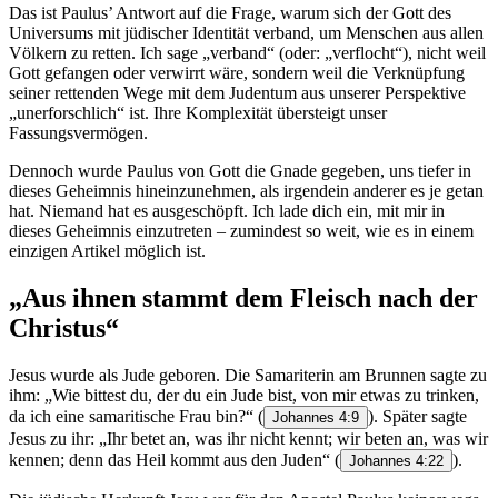
Das ist Paulus’ Antwort auf die Frage, warum sich der Gott des
Universums mit jüdischer Identität verband, um Menschen aus allen
Völkern zu retten. Ich sage „verband“ (oder: „verflocht“), nicht weil
Gott gefangen oder verwirrt wäre, sondern weil die Verknüpfung
seiner rettenden Wege mit dem Judentum aus unserer Perspektive
„unerforschlich“ ist. Ihre Komplexität übersteigt unser
Fassungsvermögen.
Dennoch wurde Paulus von Gott die Gnade gegeben, uns tiefer in
dieses Geheimnis hineinzunehmen, als irgendein anderer es je getan
hat. Niemand hat es ausgeschöpft. Ich lade dich ein, mit mir in
dieses Geheimnis einzutreten – zumindest so weit, wie es in einem
einzigen Artikel möglich ist.
„Aus ihnen stammt dem Fleisch nach der
Christus“
Jesus wurde als Jude geboren. Die Samariterin am Brunnen sagte zu
ihm: „Wie bittest du, der du ein Jude bist, von mir etwas zu trinken,
da ich eine samaritische Frau bin?“
(
). Später sagte
Johannes 4:9
Jesus zu ihr: „Ihr betet an, was ihr nicht kennt; wir beten an, was wir
kennen; denn das Heil kommt aus den Juden“
(
).
Johannes 4:22