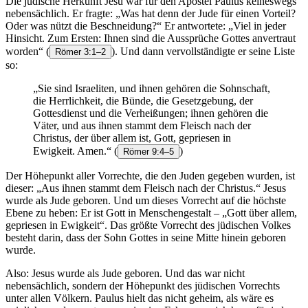
Die jüdische Herkunft Jesu war für den Apostel Paulus keineswegs
nebensächlich. Er fragte: „Was hat denn der Jude für einen Vorteil?
Oder was nützt die Beschneidung?“ Er antwortete: „Viel in jeder
Hinsicht. Zum Ersten: Ihnen sind die Aussprüche Gottes anvertraut
worden“
(
). Und dann vervollständigte er seine Liste
Römer 3:1–2
so:
„Sie sind Israeliten, und ihnen gehören die Sohnschaft,
die Herrlichkeit, die Bünde, die Gesetzgebung, der
Gottesdienst und die Verheißungen; ihnen gehören die
Väter, und aus ihnen stammt dem Fleisch nach der
Christus, der über allem ist, Gott, gepriesen in
Ewigkeit. Amen.“
(
)
Römer 9:4–5
Der Höhepunkt aller Vorrechte, die den Juden gegeben wurden, ist
dieser: „Aus ihnen stammt dem Fleisch nach der Christus.“ Jesus
wurde als Jude geboren. Und um dieses Vorrecht auf die höchste
Ebene zu heben: Er ist Gott in Menschengestalt – „Gott über allem,
gepriesen in Ewigkeit“. Das größte Vorrecht des jüdischen Volkes
besteht darin, dass der Sohn Gottes in seine Mitte hinein geboren
wurde.
Also: Jesus wurde als Jude geboren. Und das war nicht
nebensächlich, sondern der Höhepunkt des jüdischen Vorrechts
unter allen Völkern. Paulus hielt das nicht geheim, als wäre es