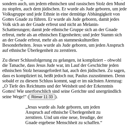
sondern auch, um jedem ethnischen und rassischen Stolz den Mund
zu stopfen, auch dem jüdischen. Er wurde als Jude geboren, um jede
Volksgruppe und jede Ethnie in eine demütige Abhängigkeit von
Gottes Gnade zu führen. Er wurde als Jude geboren, damit jedes
Volk sich an der Gnade erfreut und nicht an Melanin-
Schattierungen; damit jede ethnische Gruppe sich an der Gnade
erfreut, mehr als an ethnischen Eigenheiten; und jeder Stamm sich
an der Gnade erfreut, mehr als an stammeskulturellen
Besonderheiten. Jesus wurde als Jude geboren, um jeden Anspruch
auf ethnische Überlegenheit zu zerstören.
Zu dieser Schlussfolgerung zu gelangen, ist kompliziert – obwohl
die Tatsache, dass Jesus Jude war, im Lauf der Geschichte jeden
ethnischen Stolz herausgefordert hat, auch den jüdischen. Zu sagen,
dass es kompliziert ist, heißt jedoch nur, Paulus zuzustimmen. Denn
sobald er zu diesem Schluss kommt, sagt er im nächsten Atemzug:
„O Tiefe des Reichtums und der Weisheit und der Erkenntnis
Gottes! Wie unerforschlich sind seine Gerichte und unergründlich
seine Wege!“
(
).
Römer 11:33
„Jesus wurde als Jude geboren, um jeden
Anspruch auf ethnische Überlegenheit zu
zerstören. Und um eine neue, freudige, der
Gnade ergebene Menschheit zu schaffen.“