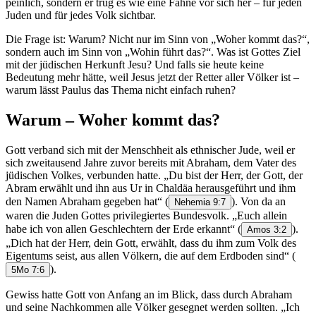
peinlich, sondern er trug es wie eine Fahne vor sich her – für jeden
Juden und für jedes Volk sichtbar.
Die Frage ist: Warum? Nicht nur im Sinn von „Woher kommt das?“,
sondern auch im Sinn von „Wohin führt das?“. Was ist Gottes Ziel
mit der jüdischen Herkunft Jesu? Und falls sie heute keine
Bedeutung mehr hätte, weil Jesus jetzt der Retter aller Völker ist –
warum lässt Paulus das Thema nicht einfach ruhen?
Warum – Woher kommt das?
Gott verband sich mit der Menschheit als ethnischer Jude, weil er
sich zweitausend Jahre zuvor bereits mit Abraham, dem Vater des
jüdischen Volkes, verbunden hatte. „Du bist der Herr, der Gott, der
Abram erwählt und ihn aus Ur in Chaldäa herausgeführt und ihm
den Namen Abraham gegeben hat“
(
). Von da an
Nehemia 9:7
waren die Juden Gottes privilegiertes Bundesvolk. „Euch allein
habe ich von allen Geschlechtern der Erde erkannt“
(
).
Amos 3:2
„Dich hat der Herr, dein Gott, erwählt, dass du ihm zum Volk des
Eigentums seist, aus allen Völkern, die auf dem Erdboden sind“
(
).
5Mo 7:6
Gewiss hatte Gott von Anfang an im Blick, dass durch Abraham
und seine Nachkommen alle Völker gesegnet werden sollten. „Ich