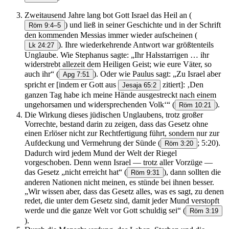
Zweitausend Jahre lang bot Gott Israel das Heil an
(
) und ließ in seiner Geschichte und in der Schrift
Röm 9:4–5
den kommenden Messias immer wieder aufscheinen
(
). Ihre wiederkehrende Antwort war größtenteils
Lk 24:27
Unglaube. Wie Stephanus sagte: „Ihr Halsstarrigen … ihr
widerstrebt allezeit dem Heiligen Geist; wie eure Väter, so
auch ihr“
(
). Oder wie Paulus sagt: „Zu Israel aber
Apg 7:51
spricht er [indem er Gott aus
zitiert]: ‚Den
Jesaja 65:2
ganzen Tag habe ich meine Hände ausgestreckt nach einem
ungehorsamen und widersprechenden Volk‘“
(
).
Röm 10:21
Die Wirkung dieses jüdischen Unglaubens, trotz großer
Vorrechte, bestand darin zu zeigen, dass das Gesetz ohne
einen Erlöser nicht zur Rechtfertigung führt, sondern nur zur
Aufdeckung und Vermehrung der Sünde
(
; 5:20).
Röm 3:20
Dadurch wird jedem Mund der Welt der Riegel
vorgeschoben. Denn wenn Israel — trotz aller Vorzüge —
das Gesetz „nicht erreicht hat“
(
), dann sollten die
Röm 9:31
anderen Nationen nicht meinen, es stünde bei ihnen besser.
„Wir wissen aber, dass das Gesetz alles, was es sagt, zu denen
redet, die unter dem Gesetz sind, damit jeder Mund verstopft
werde und die ganze Welt vor Gott schuldig sei“
(
Röm 3:19
).