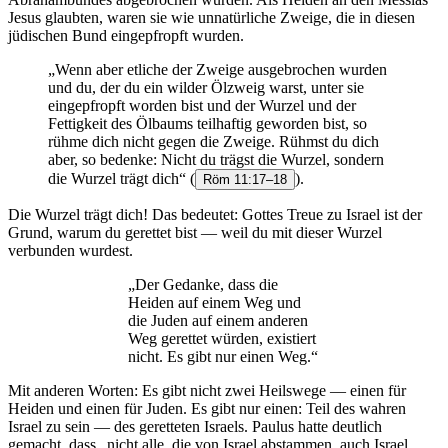
Jesus glaubten, waren sie wie unnatürliche Zweige, die in diesen
jüdischen Bund eingepfropft wurden.
„Wenn aber etliche der Zweige ausgebrochen wurden
und du, der du ein wilder Ölzweig warst, unter sie
eingepfropft worden bist und der Wurzel und der
Fettigkeit des Ölbaums teilhaftig geworden bist, so
rühme dich nicht gegen die Zweige. Rühmst du dich
aber, so bedenke: Nicht du trägst die Wurzel, sondern
die Wurzel trägt dich“
(
).
Röm 11:17–18
Die Wurzel trägt dich! Das bedeutet: Gottes Treue zu Israel ist der
Grund, warum du gerettet bist — weil du mit dieser Wurzel
verbunden wurdest.
„Der Gedanke, dass die
Heiden auf einem Weg und
die Juden auf einem anderen
Weg gerettet würden, existiert
nicht. Es gibt nur einen Weg.“
Mit anderen Worten: Es gibt nicht zwei Heilswege — einen für
Heiden und einen für Juden. Es gibt nur einen: Teil des wahren
Israel zu sein — des geretteten Israels. Paulus hatte deutlich
gemacht, dass „nicht alle, die von Israel abstammen, auch Israel