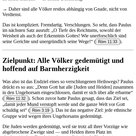
→ Daher sind alle Völker restlos abhängig von Gnade, nicht von
Verdienst.
Das ist kompliziert. Fremdartig. Verschlungen. So sehr, dass Paulus
im nächsten Satz ausruft: „O Tiefe des Reichtums, sowohl der
Weisheit als auch der Erkenntnis Gottes! Wie unerforschlich sind
seine Gerichte und unergründlich seine Wege!“
(
).
Röm 11:33
Zielpunkt: Alle Völker gedemütigt und
hoffend auf Barmherzigkeit
Was also ist das Endziel eines so verschlungenen Heilswegs? Paulus
drückt es so aus: „Denn Gott hat alle [Juden und Heiden] zusammen
in den Ungehorsam eingeschlossen, damit er sich über alle erbarme“
(
). Schon zuvor hatte Paulus gesagt, dass das Ziel sei,
Röm 11:32
„damit jeder Mund verstopft werde und die ganze Welt vor Gott
schuldig sei“
(
). Das ist das negative Ziel: jede ethnische
Röm 3:19
Gruppe wird wegen ihres Ungehorsams gedemütigt.
Die Juden werden gedemütigt, weil sie trotz all ihrer Vorzüge wie
abgebrochene Zweige sind — und Heiden ihren Platz im