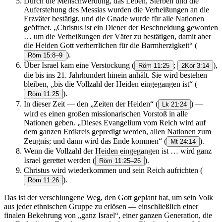
Durch die Menschwerdung, das Leben, Sterben und die
Auferstehung des Messias wurden die Verheißungen an die
Erzväter bestätigt, und die Gnade wurde für alle Nationen
geöffnet. „Christus ist ein Diener der Beschneidung geworden
… um die Verheißungen der Väter zu bestätigen, damit aber
die Heiden Gott verherrlichen für die Barmherzigkeit“
(
).
Röm 15:8–9
Über Israel kam eine Verstockung
(
;
),
Röm 11:25
2Kor 3:14
die bis ins 21. Jahrhundert hinein anhält. Sie wird bestehen
bleiben, „bis die Vollzahl der Heiden eingegangen ist“
(
).
Röm 11:25
In dieser Zeit — den „Zeiten der Heiden“
(
) —
Lk 21:24
wird es einen großen missionarischen Vorstoß in alle
Nationen geben. „Dieses Evangelium vom Reich wird auf
dem ganzen Erdkreis gepredigt werden, allen Nationen zum
Zeugnis; und dann wird das Ende kommen“
(
).
Mt 24:14
Wenn die Vollzahl der Heiden eingegangen ist … wird ganz
Israel gerettet werden
(
).
Röm 11:25–26
Christus wird wiederkommen und sein Reich aufrichten
(
).
Röm 11:26
Das ist der verschlungene Weg, den Gott geplant hat, um sein Volk
aus jeder ethnischen Gruppe zu erlösen — einschließlich einer
finalen Bekehrung von „ganz Israel“, einer ganzen Generation, die