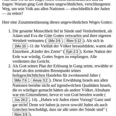
fragen: Warum ging Gott diesen ungewöhnlichen, verschlungenen
Weg, um sein Volk aus allen Nationen — einschließlich der Juden
— zu retten?
Hier eine Zusammenfassung dieses ungewöhnlichen Weges Gottes:
Die gesamte Menschheit fiel in Sünde und Verdorbenheit, als
Adam und Eva die Güte Gottes verwarfen und ihrer eigenen
Weisheit vertrauten
(
;
). Als sich in
1Mo 3:6
Röm 5:12
–11 die Vielfalt der Völker herausbildete, waren alle
1Mo 10
Einzelnen „Kinder des Zorns“
(
). Keine Nation der
Eph 2:3
Erde war würdig, Gottes Segen zu empfangen. Alle
verdienten das Gericht.
Als Gott seinen Plan der Erlösung in Gang setzte, erwählte er
Israel als den zentralen Brennpunkt seines
heilsgeschichtlichen Handelns für zweitausend Jahre
(
;
). Diese Erwählung Israels aus allen
5Mo 7:6
Amos 3:2
Nationen beruhte nicht auf irgendwelchen Qualitäten Israels,
die es würdiger gemacht hätten als andere Völker. Abraham
war ein Götzendiener, bevor er von Gott berufen wurde
(
, 14). „Haben wir Juden einen Vorzug? Ganz und
Jos 24:2
gar nicht! Denn wir haben ja zuvor sowohl Juden als auch
Griechen beschuldigt, dass sie alle unter der Sünde sind“
(
).
Röm 3:9