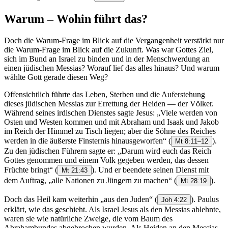
Warum – Wohin führt das?
Doch die Warum-Frage im Blick auf die Vergangenheit verstärkt nur
die Warum-Frage im Blick auf die Zukunft. Was war Gottes Ziel,
sich im Bund an Israel zu binden und in der Menschwerdung an
einen jüdischen Messias? Worauf lief das alles hinaus? Und warum
wählte Gott gerade diesen Weg?
Offensichtlich führte das Leben, Sterben und die Auferstehung
dieses jüdischen Messias zur Errettung der Heiden — der Völker.
Während seines irdischen Dienstes sagte Jesus: „Viele werden von
Osten und Westen kommen und mit Abraham und Isaak und Jakob
im Reich der Himmel zu Tisch liegen; aber die Söhne des Reiches
werden in die äußerste Finsternis hinausgeworfen“
(
).
Mt 8:11–12
Zu den jüdischen Führern sagte er: „Darum wird euch das Reich
Gottes genommen und einem Volk gegeben werden, das dessen
Früchte bringt“
(
). Und er beendete seinen Dienst mit
Mt 21:43
dem Auftrag, „alle Nationen zu Jüngern zu machen“
(
).
Mt 28:19
Doch das Heil kam weiterhin „aus den Juden“
(
). Paulus
Joh 4:22
erklärt, wie das geschieht. Als Israel Jesus als den Messias ablehnte,
waren sie wie natürliche Zweige, die vom Baum des
Abrahambundes abgebrochen wurden. Als Heiden an den Messias