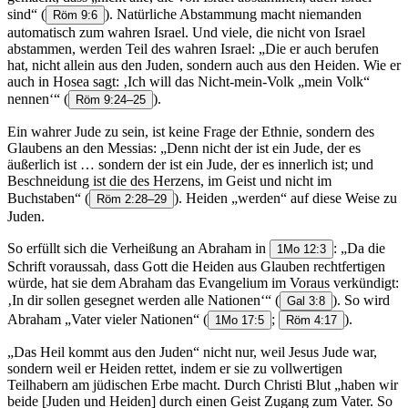
sind“
(
). Natürliche Abstammung macht niemanden
Röm 9:6
automatisch zum wahren Israel. Und viele, die nicht von Israel
abstammen, werden Teil des wahren Israel: „Die er auch berufen
hat, nicht allein aus den Juden, sondern auch aus den Heiden. Wie er
auch in Hosea sagt: ‚Ich will das Nicht-mein-Volk „mein Volk“
nennen‘“
(
).
Röm 9:24–25
Ein wahrer Jude zu sein, ist keine Frage der Ethnie, sondern des
Glaubens an den Messias: „Denn nicht der ist ein Jude, der es
äußerlich ist … sondern der ist ein Jude, der es innerlich ist; und
Beschneidung ist die des Herzens, im Geist und nicht im
Buchstaben“
(
). Heiden „werden“ auf diese Weise zu
Röm 2:28–29
Juden.
So erfüllt sich die Verheißung an Abraham in
: „Da die
1Mo 12:3
Schrift voraussah, dass Gott die Heiden aus Glauben rechtfertigen
würde, hat sie dem Abraham das Evangelium im Voraus verkündigt:
‚In dir sollen gesegnet werden alle Nationen‘“
(
). So wird
Gal 3:8
Abraham „Vater vieler Nationen“
(
;
).
1Mo 17:5
Röm 4:17
„Das Heil kommt aus den Juden“ nicht nur, weil Jesus Jude war,
sondern weil er Heiden rettet, indem er sie zu vollwertigen
Teilhabern am jüdischen Erbe macht. Durch Christi Blut „haben wir
beide [Juden und Heiden] durch einen Geist Zugang zum Vater. So