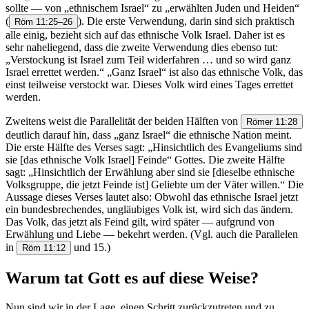
sollte — von „ethnischem Israel“ zu „erwählten Juden und Heiden“
(
). Die erste Verwendung, darin sind sich praktisch
Röm 11:25–26
alle einig, bezieht sich auf das ethnische Volk Israel. Daher ist es
sehr naheliegend, dass die zweite Verwendung dies ebenso tut:
„Verstockung ist Israel zum Teil widerfahren … und so wird ganz
Israel errettet werden.“ „Ganz Israel“ ist also das ethnische Volk, das
einst teilweise verstockt war. Dieses Volk wird eines Tages errettet
werden.
Zweitens weist die Parallelität der beiden Hälften von
Römer 11:28
deutlich darauf hin, dass „ganz Israel“ die ethnische Nation meint.
Die erste Hälfte des Verses sagt: „Hinsichtlich des Evangeliums sind
sie [das ethnische Volk Israel] Feinde“ Gottes. Die zweite Hälfte
sagt: „Hinsichtlich der Erwählung aber sind sie [dieselbe ethnische
Volksgruppe, die jetzt Feinde ist] Geliebte um der Väter willen.“ Die
Aussage dieses Verses lautet also: Obwohl das ethnische Israel jetzt
ein bundesbrechendes, ungläubiges Volk ist, wird sich das ändern.
Das Volk, das jetzt als Feind gilt, wird später — aufgrund von
Erwählung und Liebe — bekehrt werden. (Vgl. auch die Parallelen
in
und 15.)
Röm 11:12
Warum tat Gott es auf diese Weise?
Nun sind wir in der Lage, einen Schritt zurückzutreten und zu