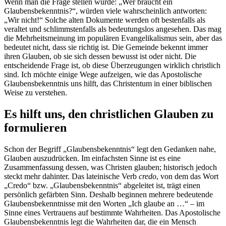
Wenn man die Frage stellen würde: „Wer braucht ein
Glaubensbekenntnis?“, würden viele wahrscheinlich antworten:
„Wir nicht!“ Solche alten Dokumente werden oft bestenfalls als
veraltet und schlimmstenfalls als bedeutungslos angesehen. Das mag
die Mehrheitsmeinung im populären Evangelikalismus sein, aber das
bedeutet nicht, dass sie richtig ist. Die Gemeinde bekennt immer
ihren Glauben, ob sie sich dessen bewusst ist oder nicht. Die
entscheidende Frage ist, ob diese Überzeugungen wirklich christlich
sind. Ich möchte einige Wege aufzeigen, wie das Apostolische
Glaubensbekenntnis uns hilft, das Christentum in einer biblischen
Weise zu verstehen.
Es hilft uns, den christlichen Glauben zu
formulieren
Schon der Begriff „Glaubensbekenntnis“ legt den Gedanken nahe,
Glauben auszudrücken. Im einfachsten Sinne ist es eine
Zusammenfassung dessen, was Christen glauben; historisch jedoch
steckt mehr dahinter. Das lateinische Verb
credo
, von dem das Wort
„Credo“ bzw. „Glaubensbekenntnis“ abgeleitet ist, trägt einen
persönlich gefärbten Sinn. Deshalb beginnen mehrere bedeutende
Glaubensbekenntnisse mit den Worten „Ich glaube an …“ – im
Sinne eines Vertrauens auf bestimmte Wahrheiten. Das Apostolische
Glaubensbekenntnis legt die Wahrheiten dar, die ein Mensch