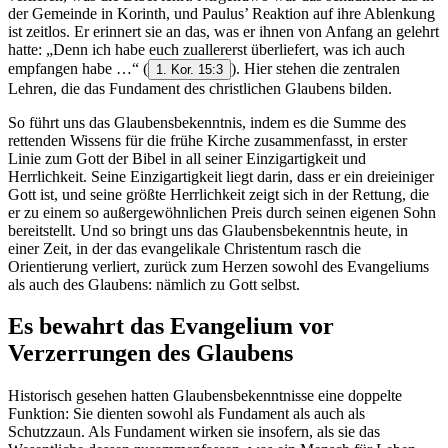
der Gemeinde in Korinth, und Paulus’ Reaktion auf ihre Ablenkung
ist zeitlos. Er erinnert sie an das, was er ihnen von Anfang an gelehrt
hatte: „Denn ich habe euch zuallererst überliefert, was ich auch
empfangen habe …“
(
). Hier stehen die zentralen
1. Kor. 15:3
Lehren, die das Fundament des christlichen Glaubens bilden.
So führt uns das Glaubensbekenntnis, indem es die Summe des
rettenden Wissens für die frühe Kirche zusammenfasst, in erster
Linie zum Gott der Bibel in all seiner Einzigartigkeit und
Herrlichkeit. Seine Einzigartigkeit liegt darin, dass er ein dreieiniger
Gott ist, und seine größte Herrlichkeit zeigt sich in der Rettung, die
er zu einem so außergewöhnlichen Preis durch seinen eigenen Sohn
bereitstellt. Und so bringt uns das Glaubensbekenntnis heute, in
einer Zeit, in der das evangelikale Christentum rasch die
Orientierung verliert, zurück zum Herzen sowohl des Evangeliums
als auch des Glaubens: nämlich zu Gott selbst.
Es bewahrt das Evangelium vor
Verzerrungen des Glaubens
Historisch gesehen hatten Glaubensbekenntnisse eine doppelte
Funktion: Sie dienten sowohl als Fundament als auch als
Schutzzaun. Als Fundament wirken sie insofern, als sie das