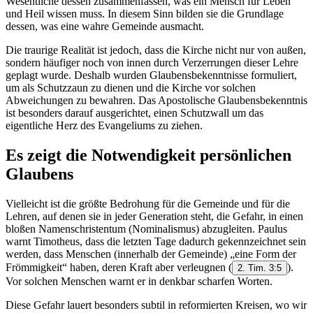
Wesentliche dessen zusammenfassen, was ein Mensch für Leben
und Heil wissen muss. In diesem Sinn bilden sie die Grundlage
dessen, was eine wahre Gemeinde ausmacht.
Die traurige Realität ist jedoch, dass die Kirche nicht nur von außen,
sondern häufiger noch von innen durch Verzerrungen dieser Lehre
geplagt wurde. Deshalb wurden Glaubensbekenntnisse formuliert,
um als Schutzzaun zu dienen und die Kirche vor solchen
Abweichungen zu bewahren. Das Apostolische Glaubensbekenntnis
ist besonders darauf ausgerichtet, einen Schutzwall um das
eigentliche Herz des Evangeliums zu ziehen.
Es zeigt die Notwendigkeit persönlichen
Glaubens
Vielleicht ist die größte Bedrohung für die Gemeinde und für die
Lehren, auf denen sie in jeder Generation steht, die Gefahr, in einen
bloßen Namenschristentum (Nominalismus) abzugleiten. Paulus
warnt Timotheus, dass die letzten Tage dadurch gekennzeichnet sein
werden, dass Menschen (innerhalb der Gemeinde) „eine Form der
Frömmigkeit“ haben, deren Kraft aber verleugnen
(
).
2. Tim. 3:5
Vor solchen Menschen warnt er in denkbar scharfen Worten.
Diese Gefahr lauert besonders subtil in reformierten Kreisen, wo wir