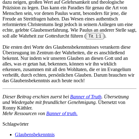
dazu neigen, großen Wert auf Gelehrsamkeit und theologische
Präzision zu legen. Das kann ein Paradies für genau die Art von
Menschen sein, vor denen Paulus warnt, besonders für jene, die
Freude an Streitfragen haben. Das Wesen eines authentisch
reformierten Christentums liegt jedoch in seinem Anliegen um eine
echte, gelebte Glaubenserfahrung. Wie Paulus an anderer Stelle sagt,
soll alle Wahrheit zur Gottesfurcht führen
(
).
Tit. 1:1
Die ersten drei Worte des Glaubensbekenntnisses verankern diese
Überzeugung im Zentrum der Wahrheiten, die es anschließend
bekennt. Nur indem wir unseren Glauben an diesen Gott und an
alles, was er getan hat, bekennen, können wir ihn wirklich
erkennen, zusammen mit all den Wohltaten, die er im Evangelium
verheißt, durch echten, persönlichen Glauben. Darum brauchen wir
das Glaubensbekenntnis auch heute noch!
Dieser Beitrag erschien zuerst bei
Banner of Truth
. Übersetzung
und Wiedergabe mit freundlicher Genehmigung.
Übersetzt von
Ronny Käthler.
Mehr Ressourcen von
Banner of truth.
Schlagwörter
Glaubensbekenntnis