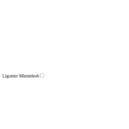
Ligonier Ministries
6