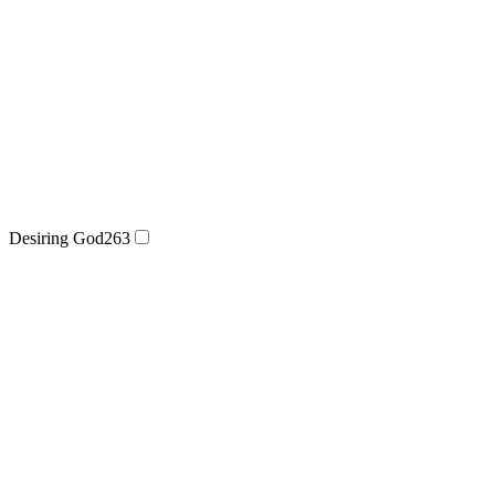
Desiring God
263