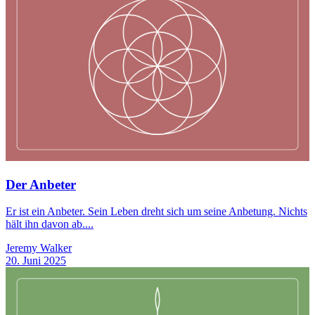
Der Anbeter
Er ist ein Anbeter. Sein Leben dreht sich um seine Anbetung. Nichts
hält ihn davon ab....
Jeremy Walker
20. Juni 2025