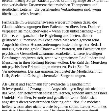
bereiten häufig Sorge. Zudem gibt es kaum tragfähige Strukturen für
eine verlässliche Zusammenarbeit zwischen Therapeuten und
geistlichen Leitern – die bestehenden Verbindungen sind, wenn
überhaupt, sehr schwach.
Fachkräfte im Gesundheitswesen wiederum neigen dazu, die
Glaubensüberzeugungen ihrer Patienten zu übersehen. Dadurch
verpassen sie möglicherweise – wenn auch unbeabsichtigt – die
Chance, eine ganzheitliche Begleitung anzubieten, die der
geistlichen Dimension im Leben eines Menschen gerecht wird.
Angesichts dieser Herausforderungen besteht ein großer Bedarf –
und zugleich eine große Chance – für Pastoren, mit Fachleuten für
psychische Gesundheit zusammenzuarbeiten. Unsere jeweiligen
Berufungen ergänzen sich, wenn wir gemeinsam Leid lindern und
Menschen in ihrer Reifung fördern wollen. Die Zahl der Menschen
mit psychischen Erkrankungen nimmt zu. Es ist Zeit für
Veränderungen. Die Zusammenarbeit bietet die Möglichkeit, für
Leib, Seele und Geist gleichermaßen Sorge zu tragen.
Als Christ und Fachmann für psychische Gesundheit mit
Schwerpunkt auf Zwangs- und Angststörungen liegt mir nicht nur
das Wohl der Betroffenen selbst am Herzen, sondern auch das ihres
Umfelds. Familien, Freunde und geistliche Leiter fühlen sich
angesichts dieser verwirrenden Störung oft hilflos. Sie möchten
helfen, wissen aber nicht, wo sie beginnen sollen. Leider kommt es
vor, dass Menschen mit guten Absichten Probleme vorschnell