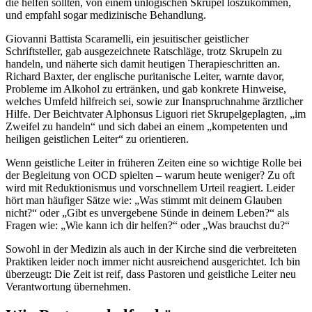
die helfen sollten, von einem unlogischen Skrupel loszukommen,
und empfahl sogar medizinische Behandlung.
Giovanni Battista Scaramelli, ein jesuitischer geistlicher
Schriftsteller, gab ausgezeichnete Ratschläge, trotz Skrupeln zu
handeln, und näherte sich damit heutigen Therapieschritten an.
Richard Baxter, der englische puritanische Leiter, warnte davor,
Probleme im Alkohol zu ertränken, und gab konkrete Hinweise,
welches Umfeld hilfreich sei, sowie zur Inanspruchnahme ärztlicher
Hilfe. Der Beichtvater Alphonsus Liguori riet Skrupelgeplagten, „im
Zweifel zu handeln“ und sich dabei an einem „kompetenten und
heiligen geistlichen Leiter“ zu orientieren.
Wenn geistliche Leiter in früheren Zeiten eine so wichtige Rolle bei
der Begleitung von OCD spielten – warum heute weniger? Zu oft
wird mit Reduktionismus und vorschnellem Urteil reagiert. Leider
hört man häufiger Sätze wie: „Was stimmt mit deinem Glauben
nicht?“ oder „Gibt es unvergebene Sünde in deinem Leben?“ als
Fragen wie: „Wie kann ich dir helfen?“ oder „Was brauchst du?“
Sowohl in der Medizin als auch in der Kirche sind die verbreiteten
Praktiken leider noch immer nicht ausreichend ausgerichtet. Ich bin
überzeugt: Die Zeit ist reif, dass Pastoren und geistliche Leiter neu
Verantwortung übernehmen.