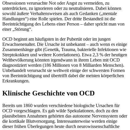
Obsessionen verursachte Not oder Angst zu vermeiden, zu
unterdrücken, zu ignorieren oder zu neutralisieren. Dabei können
sowohl äußere Verhaltensweisen als auch Gedanken („mentale
Handlungen“) eine Rolle spielen. Der dritte Bestandteil ist die
Beeinträchtigung des Lebens einer Person – daher spricht man von
einer „Störung“.
OCD beginnt am häufigsten in der Pubertät oder im jungen
Erwachsenenalter. Die Ursache ist unbekannt – auch wenn es einige
Zusammenhänge gibt (Genetik, Trauma, bakterielle Infektionen wie
Streptokokken und weitere Korrelationen). Etwa 2,3 % der heutigen
Weltbevölkerung könnten irgendwann in ihrem Leben mit OCD
diagnostiziert werden (186 Millionen von 8 Milliarden Menschen).
Unbehandelt verursacht sie weltweit einige der schwersten Formen
von Beeinträchtigung und übertrifft dabei die meisten körperlichen
Erkrankungen.
Klinische Geschichte von OCD
Bereits um 1860 wurden verschiedene biologische Ursachen für
OCD vorgeschlagen. Es gab wilde Spekulationen, doch zu den
plausibelsten Annahmen gehörten das autonome Nervensystem oder
die kortikale Blutversorgung. Interessanterweise werden einige
dieser frühen Überlegungen heute durch neurowissenschaftliche