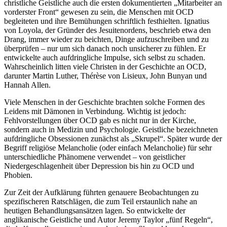
christliche Geistliche auch die ersten dokumentierten „Mitarbeiter an
vorderster Front“ gewesen zu sein, die Menschen mit OCD
begleiteten und ihre Bemühungen schriftlich festhielten. Ignatius
von Loyola, der Gründer des Jesuitenordens, beschrieb etwa den
Drang, immer wieder zu beichten, Dinge aufzuschreiben und zu
überprüfen – nur um sich danach noch unsicherer zu fühlen. Er
entwickelte auch aufdringliche Impulse, sich selbst zu schaden.
Wahrscheinlich litten viele Christen in der Geschichte an OCD,
darunter Martin Luther, Thérèse von Lisieux, John Bunyan und
Hannah Allen.
Viele Menschen in der Geschichte brachten solche Formen des
Leidens mit Dämonen in Verbindung. Wichtig ist jedoch:
Fehlvorstellungen über OCD gab es nicht nur in der Kirche,
sondern auch in Medizin und Psychologie. Geistliche bezeichneten
aufdringliche Obsessionen zunächst als „Skrupel“. Später wurde der
Begriff religiöse Melancholie (oder einfach Melancholie) für sehr
unterschiedliche Phänomene verwendet – von geistlicher
Niedergeschlagenheit über Depression bis hin zu OCD und
Phobien.
Zur Zeit der Aufklärung führten genauere Beobachtungen zu
spezifischeren Ratschlägen, die zum Teil erstaunlich nahe an
heutigen Behandlungsansätzen lagen. So entwickelte der
anglikanische Geistliche und Autor Jeremy Taylor „fünf Regeln“,