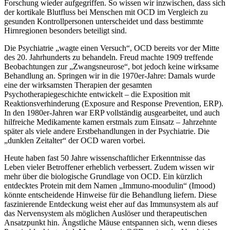
Forschung wieder aufgegriffen. So wissen wir inzwischen, dass sich
der kortikale Blutfluss bei Menschen mit OCD im Vergleich zu
gesunden Kontrollpersonen unterscheidet und dass bestimmte
Hirnregionen besonders beteiligt sind.
Die Psychiatrie „wagte einen Versuch“, OCD bereits vor der Mitte
des 20. Jahrhunderts zu behandeln. Freud machte 1909 treffende
Beobachtungen zur „Zwangsneurose“, bot jedoch keine wirksame
Behandlung an. Springen wir in die 1970er-Jahre: Damals wurde
eine der wirksamsten Therapien der gesamten
Psychotherapiegeschichte entwickelt – die Exposition mit
Reaktionsverhinderung (Exposure and Response Prevention, ERP).
In den 1980er-Jahren war ERP vollständig ausgearbeitet, und auch
hilfreiche Medikamente kamen erstmals zum Einsatz – Jahrzehnte
später als viele andere Erstbehandlungen in der Psychiatrie. Die
„dunklen Zeitalter“ der OCD waren vorbei.
Heute haben fast 50 Jahre wissenschaftlicher Erkenntnisse das
Leben vieler Betroffener erheblich verbessert. Zudem wissen wir
mehr über die biologische Grundlage von OCD. Ein kürzlich
entdecktes Protein mit dem Namen „Immuno-moodulin“ (Imood)
könnte entscheidende Hinweise für die Behandlung liefern. Diese
faszinierende Entdeckung weist eher auf das Immunsystem als auf
das Nervensystem als möglichen Auslöser und therapeutischen
Ansatzpunkt hin. Ängstliche Mäuse entspannen sich, wenn dieses