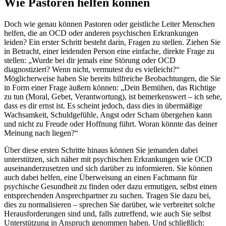
Wie Pastoren helfen können
Doch wie genau können Pastoren oder geistliche Leiter Menschen
helfen, die an OCD oder anderen psychischen Erkrankungen
leiden? Ein erster Schritt besteht darin, Fragen zu stellen. Ziehen Sie
in Betracht, einer leidenden Person eine einfache, direkte Frage zu
stellen: „Wurde bei dir jemals eine Störung oder OCD
diagnostiziert? Wenn nicht, vermutest du es vielleicht?“
Möglicherweise haben Sie bereits hilfreiche Beobachtungen, die Sie
in Form einer Frage äußern können: „Dein Bemühen, das Richtige
zu tun (Moral, Gebet, Verantwortung), ist bemerkenswert – ich sehe,
dass es dir ernst ist. Es scheint jedoch, dass dies in übermäßige
Wachsamkeit, Schuldgefühle, Angst oder Scham übergehen kann
und nicht zu Freude oder Hoffnung führt. Woran könnte das deiner
Meinung nach liegen?“
Über diese ersten Schritte hinaus können Sie jemanden dabei
unterstützen, sich näher mit psychischen Erkrankungen wie OCD
auseinanderzusetzen und sich darüber zu informieren. Sie können
auch dabei helfen, eine Überweisung an einen Fachmann für
psychische Gesundheit zu finden oder dazu ermutigen, selbst einen
entsprechenden Ansprechpartner zu suchen. Tragen Sie dazu bei,
dies zu normalisieren – sprechen Sie darüber, wie verbreitet solche
Herausforderungen sind und, falls zutreffend, wie auch Sie selbst
Unterstützung in Anspruch genommen haben. Und schließlich: