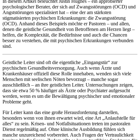
In diesem Artikel beleuchtet Justin Hughes – ein approbierter
psychologischer Berater, der sich auf Zwangsstörungen (OCD) und
Angststörungen spezialisiert hat – eine der am stärksten
stigmatisierten psychischen Erkrankungen: die Zwangsstörung
(OCD). Anhand dieses Beispiels möchte er Pastoren – und allen,
denen die geistliche Gesundheit von Betroffenen am Herzen liegt –
helfen, die Komplexität, die Bedürfnisse und auch die Chancen
besser zu verstehen, die mit psychischen Erkrankungen verbunden
sind.
Geistliche Leiter sind oft die eigentliche „Eingangstür“ zur
psychischen Gesundheitsversorgung. Auch wenn Ärzte und
Krankenhäuser offiziell diese Rolle innehaben, wenden sich viele
Menschen mit seelischen Nöten bevorzugt – manche sogar
ausschließlich – an ihre geistlichen Leiter. Untersuchungen zeigen,
dass sie etwa 50 % häufiger als Ärzte oder Psychiater aufgesucht
werden, wenn es um die Bewältigung psychischer und emotionaler
Probleme geht.
Für Leiter kann das eine große Herausforderung darstellen,
besonders wenn von ihnen erwartet wird, eine Art „Anlaufstelle für
alles“ zu sein. Krisen- und Notfallsituationen treten im pastoralen
Dienst regelmäßig auf. Ohne klinische Ausbildung fühlen sich
manche unzureichend vorbereitet. Auch Fragen der Vertraulichkeit