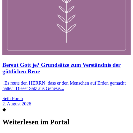
Bereut Gott je? Grundsätze zum Verständnis der
göttlichen Reue
„Es reute den HERRN, dass er den Menschen auf Erden gemacht
hatte.“ Dieser Satz aus Genesis...
Seth Porch
2. August 2026
◆
Weiterlesen im Portal