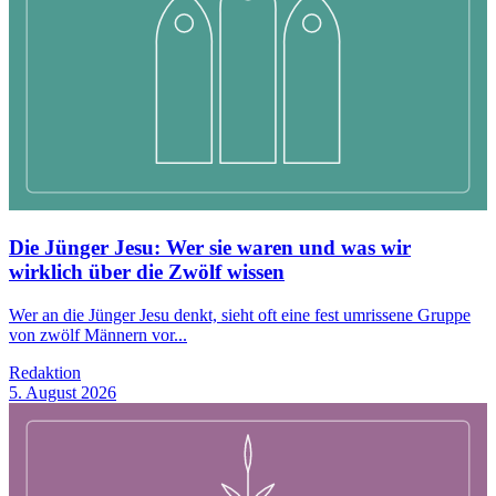
Die Jünger Jesu: Wer sie waren und was wir
wirklich über die Zwölf wissen
Wer an die Jünger Jesu denkt, sieht oft eine fest umrissene Gruppe
von zwölf Männern vor...
Redaktion
5. August 2026