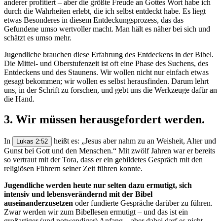
anderer profitiert – aber die größte Freude an Gottes Wort habe ich
durch die Wahrheiten erlebt, die ich selbst entdeckt habe. Es liegt
etwas Besonderes in diesem Entdeckungsprozess, das das
Gefundene umso wertvoller macht. Man hält es näher bei sich und
schätzt es umso mehr.
Jugendliche brauchen diese Erfahrung des Entdeckens in der Bibel.
Die Mittel- und Oberstufenzeit ist oft eine Phase des Suchens, des
Entdeckens und des Staunens. Wir wollen nicht nur einfach etwas
gesagt bekommen; wir wollen es selbst herausfinden. Darum lehrt
uns, in der Schrift zu forschen, und gebt uns die Werkzeuge dafür an
die Hand.
3. Wir müssen herausgefordert werden.
In
heißt es: „Jesus aber nahm zu an Weisheit, Alter und
Lukas 2:52
Gunst bei Gott und den Menschen.“ Mit zwölf Jahren war er bereits
so vertraut mit der Tora, dass er ein gebildetes Gespräch mit den
religiösen Führern seiner Zeit führen konnte.
Jugendliche werden heute nur selten dazu ermutigt, sich
intensiv und lebensverändernd mit der Bibel
auseinanderzusetzen
oder fundierte Gespräche darüber zu führen.
Zwar werden wir zum Bibellesen ermutigt – und das ist ein
großartiger (und notwendiger) Anfang – aber dabei darf es nicht