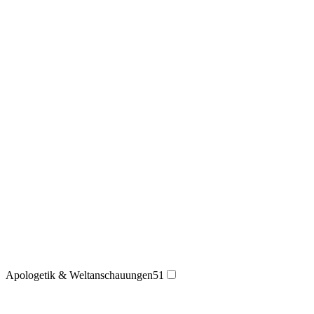
Apologetik & Weltanschauungen
51