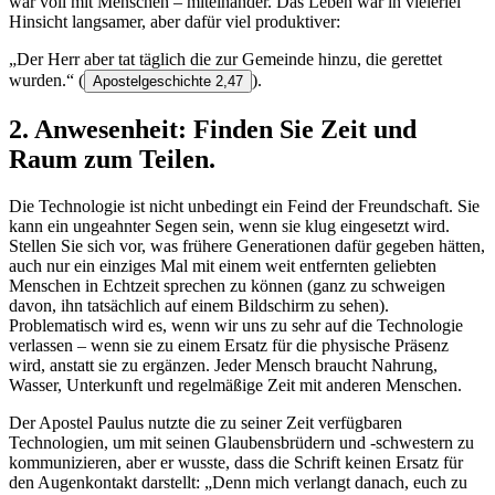
war voll mit Menschen – miteinander. Das Leben war in vielerlei
Hinsicht langsamer, aber dafür viel produktiver:
„Der Herr aber tat täglich die zur Gemeinde hinzu, die gerettet
wurden.“
(
).
Apostelgeschichte 2,47
2. Anwesenheit: Finden Sie Zeit und
Raum zum Teilen.
Die Technologie ist nicht unbedingt ein Feind der Freundschaft. Sie
kann ein ungeahnter Segen sein, wenn sie klug eingesetzt wird.
Stellen Sie sich vor, was frühere Generationen dafür gegeben hätten,
auch nur ein einziges Mal mit einem weit entfernten geliebten
Menschen in Echtzeit sprechen zu können (ganz zu schweigen
davon, ihn tatsächlich auf einem Bildschirm zu sehen).
Problematisch wird es, wenn wir uns zu sehr auf die Technologie
verlassen – wenn sie zu einem Ersatz für die physische Präsenz
wird, anstatt sie zu ergänzen. Jeder Mensch braucht Nahrung,
Wasser, Unterkunft und regelmäßige Zeit mit anderen Menschen.
Der Apostel Paulus nutzte die zu seiner Zeit verfügbaren
Technologien, um mit seinen Glaubensbrüdern und -schwestern zu
kommunizieren, aber er wusste, dass die Schrift keinen Ersatz für
den Augenkontakt darstellt: „Denn mich verlangt danach, euch zu