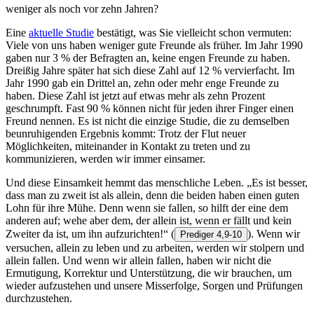
weniger als noch vor zehn Jahren?
Eine
aktuelle Studie
bestätigt, was Sie vielleicht schon vermuten:
Viele von uns haben weniger gute Freunde als früher. Im Jahr 1990
gaben nur 3 % der Befragten an, keine engen Freunde zu haben.
Dreißig Jahre später hat sich diese Zahl auf 12 % vervierfacht. Im
Jahr 1990 gab ein Drittel an, zehn oder mehr enge Freunde zu
haben. Diese Zahl ist jetzt auf etwas mehr als zehn Prozent
geschrumpft. Fast 90 % können nicht für jeden ihrer Finger einen
Freund nennen. Es ist nicht die einzige Studie, die zu demselben
beunruhigenden Ergebnis kommt: Trotz der Flut neuer
Möglichkeiten, miteinander in Kontakt zu treten und zu
kommunizieren, werden wir immer einsamer.
Und diese Einsamkeit hemmt das menschliche Leben. „Es ist besser,
dass man zu zweit ist als allein, denn die beiden haben einen guten
Lohn für ihre Mühe. Denn wenn sie fallen, so hilft der eine dem
anderen auf; wehe aber dem, der allein ist, wenn er fällt und kein
Zweiter da ist, um ihn aufzurichten!“
(
). Wenn wir
Prediger 4,9-10
versuchen, allein zu leben und zu arbeiten, werden wir stolpern und
allein fallen. Und wenn wir allein fallen, haben wir nicht die
Ermutigung, Korrektur und Unterstützung, die wir brauchen, um
wieder aufzustehen und unsere Misserfolge, Sorgen und Prüfungen
durchzustehen.