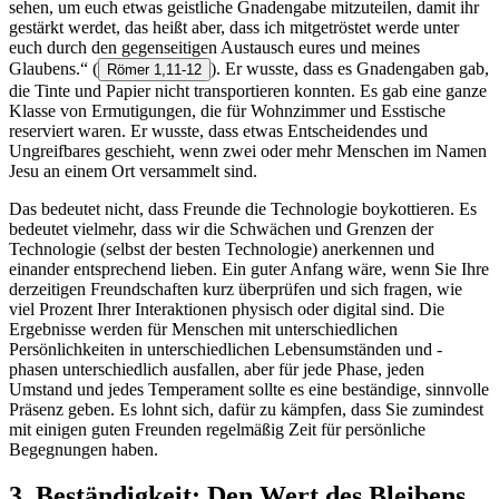
sehen, um euch etwas geistliche Gnadengabe mitzuteilen, damit ihr
gestärkt werdet, das heißt aber, dass ich mitgetröstet werde unter
euch durch den gegenseitigen Austausch eures und meines
Glaubens.“
(
). Er wusste, dass es Gnadengaben gab,
Römer 1,11-12
die Tinte und Papier nicht transportieren konnten. Es gab eine ganze
Klasse von Ermutigungen, die für Wohnzimmer und Esstische
reserviert waren. Er wusste, dass etwas Entscheidendes und
Ungreifbares geschieht, wenn zwei oder mehr Menschen im Namen
Jesu an einem Ort versammelt sind.
Das bedeutet nicht, dass Freunde die Technologie boykottieren. Es
bedeutet vielmehr, dass wir die Schwächen und Grenzen der
Technologie (selbst der besten Technologie) anerkennen und
einander entsprechend lieben. Ein guter Anfang wäre, wenn Sie Ihre
derzeitigen Freundschaften kurz überprüfen und sich fragen, wie
viel Prozent Ihrer Interaktionen physisch oder digital sind. Die
Ergebnisse werden für Menschen mit unterschiedlichen
Persönlichkeiten in unterschiedlichen Lebensumständen und -
phasen unterschiedlich ausfallen, aber für jede Phase, jeden
Umstand und jedes Temperament sollte es eine beständige, sinnvolle
Präsenz geben. Es lohnt sich, dafür zu kämpfen, dass Sie zumindest
mit einigen guten Freunden regelmäßig Zeit für persönliche
Begegnungen haben.
3. Beständigkeit: Den Wert des Bleibens