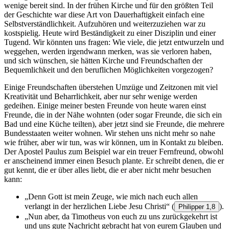
wenige bereit sind. In der frühen Kirche und für den größten Teil
der Geschichte war diese Art von Dauerhaftigkeit einfach eine
Selbstverständlichkeit. Aufzuhören und weiterzuziehen war zu
kostspielig. Heute wird Beständigkeit zu einer Disziplin und einer
Tugend. Wir könnten uns fragen: Wie viele, die jetzt entwurzeln und
weggehen, werden irgendwann merken, was sie verloren haben,
und sich wünschen, sie hätten Kirche und Freundschaften der
Bequemlichkeit und den beruflichen Möglichkeiten vorgezogen?
Einige Freundschaften überstehen Umzüge und Zeitzonen mit viel
Kreativität und Beharrlichkeit, aber nur sehr wenige werden
gedeihen. Einige meiner besten Freunde von heute waren einst
Freunde, die in der Nähe wohnten (oder sogar Freunde, die sich ein
Bad und eine Küche teilten), aber jetzt sind sie Freunde, die mehrere
Bundesstaaten weiter wohnen. Wir stehen uns nicht mehr so nahe
wie früher, aber wir tun, was wir können, um in Kontakt zu bleiben.
Der Apostel Paulus zum Beispiel war ein treuer Fernfreund, obwohl
er anscheinend immer einen Besuch plante. Er schreibt denen, die er
gut kennt, die er über alles liebt, die er aber nicht mehr besuchen
kann:
„Denn Gott ist mein Zeuge, wie mich nach euch allen
verlangt in der herzlichen Liebe Jesu Christi“
(
).
Philipper 1,8
„Nun aber, da Timotheus von euch zu uns zurückgekehrt ist
und uns gute Nachricht gebracht hat von eurem Glauben und