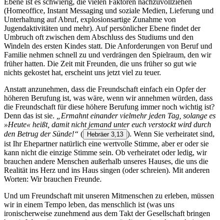
Ebene ist es schwierig, die vielen Faktoren nachzuvollziehen
(Homeoffice, Instant Messaging und soziale Medien, Lieferung und
Unterhaltung auf Abruf, explosionsartige Zunahme von
Jugendaktivitäten und mehr). Auf persönlicher Ebene findet der
Umbruch oft zwischen dem Abschluss des Studiums und den
Windeln des ersten Kindes statt. Die Anforderungen von Beruf und
Familie nehmen schnell zu und verdrängen den Spielraum, den wir
früher hatten. Die Zeit mit Freunden, die uns früher so gut wie
nichts gekostet hat, erscheint uns jetzt viel zu teuer.
Anstatt anzunehmen, dass die Freundschaft einfach ein Opfer der
höheren Berufung ist, was wäre, wenn wir annehmen würden, dass
die Freundschaft für diese höhere Berufung immer noch wichtig ist?
Denn das ist sie.
„Ermahnt einander vielmehr jeden Tag, solange es
»Heute« heißt, damit nicht jemand unter euch verstockt wird durch
den Betrug der Sünde!“
(
). Wenn Sie verheiratet sind,
Hebräer 3,13
ist Ihr Ehepartner natürlich eine wertvolle Stimme, aber er oder sie
kann nicht die einzige Stimme sein. Ob verheiratet oder ledig, wir
brauchen andere Menschen außerhalb unseres Hauses, die uns die
Realität ins Herz und ins Haus singen (oder schreien). Mit anderen
Worten: Wir brauchen Freunde.
Und um Freundschaft mit unseren Mitmenschen zu erleben, müssen
wir in einem Tempo leben, das menschlich ist (was uns
ironischerweise zunehmend aus dem Takt der Gesellschaft bringen