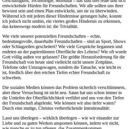
Geschäftigkeit, Technologie, Mobilität – das sind drei reale und sich
entwickelnde Hürden für Freundschaften. Wir alle sollten uns ihrer
bewusst sein und einen Plan entwickeln, um sie zu überwinden.
Während ich mit jedem dieser Hindernisse gerungen habe, konnte
ich jedoch nicht umhin, ein viertes großes Hindernis zu erkennen,
das keineswegs modern ist: die Trivialität.
Wie viele unserer potenziellen Freundschaften – echte,
bedeutungsvolle, dauerhafte Freundschaften – sind an Sport, Shows
oder Schlagzeilen gescheitert? Wie viele Gespräche begannen und
endeten an der papierdünnen Oberfläche des Lebens? Wie oft wurde
Gott völlig außen vor gelassen? Die größte Herausforderung für die
Freundschaft von heute sind vielleicht nicht unsere Zeitpläne,
Telefone oder Umzugswagen, sondern die Tatsache, wie leicht es
ist, friedlich über den reichen Tiefen echter Freundschaft zu
schweben.
Die sozialen Medien können das Problem sicherlich verschlimmern,
aber diese Versuchung ist nicht neu. Satan hat uns schon immer in
die Untiefen der Oberflächlichkeit verführt und uns von den Tiefen
der Freundschaft abgelenkt. Wie können wir also tiefer waten?
Durch eine mutige, Christus verherrlichende Intentionalität:
Lasst uns überlegen – wirklich überlegen – wie wir einander zur
Liebe und zu guten Werken anspornen können, indem wir nicht,
wie manche es zu tun pflegen, das Zusammenkommen