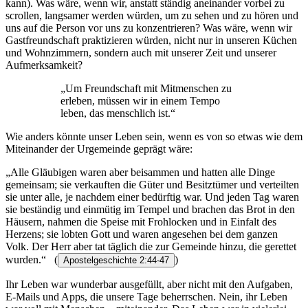
kann). Was wäre, wenn wir, anstatt ständig aneinander vorbei zu
scrollen, langsamer werden würden, um zu sehen und zu hören und
uns auf die Person vor uns zu konzentrieren? Was wäre, wenn wir
Gastfreundschaft praktizieren würden, nicht nur in unseren Küchen
und Wohnzimmern, sondern auch mit unserer Zeit und unserer
Aufmerksamkeit?
„Um Freundschaft mit Mitmenschen zu
erleben, müssen wir in einem Tempo
leben, das menschlich ist.“
Wie anders könnte unser Leben sein, wenn es von so etwas wie dem
Miteinander der Urgemeinde geprägt wäre:
„Alle Gläubigen waren aber beisammen und hatten alle Dinge
gemeinsam; sie verkauften die Güter und Besitztümer und verteilten
sie unter alle, je nachdem einer bedürftig war. Und jeden Tag waren
sie beständig und einmütig im Tempel und brachen das Brot in den
Häusern, nahmen die Speise mit Frohlocken und in Einfalt des
Herzens; sie lobten Gott und waren angesehen bei dem ganzen
Volk. Der Herr aber tat täglich die zur Gemeinde hinzu, die gerettet
wurden.“
(
)
Apostelgeschichte 2:44-47
Ihr Leben war wunderbar ausgefüllt, aber nicht mit den Aufgaben,
E-Mails und Apps, die unsere Tage beherrschen. Nein, ihr Leben