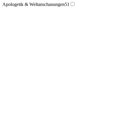
Apologetik & Weltanschauungen
51