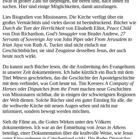
zwar in großer Zahl für diejenigen, die bereit sind, nach ihnen zu
suchen. Hier sind einige Möglichkeiten, damit anzufangen.
Lies Biografien von Missionaren. Die Kirche verfügt über ein
großes Vermächtnis und vieles davon ist beeindruckend. Bücher wie
Durch die Tore der Herrlichkeit
von Elisabeth Elliot,
Peace Child
von Don Richardson,
God’s Smuggler
von Bruder Andrew,
27
Servants of Sovereign Joy
von John Piper oder
From Jerusalem to
Irian Jaya
von Ruth A. Tucker sind nicht einfach nur
Geschichtsbücher, sie sind Zeugnisse desselben Jesus, der auch
heute noch wirkt.
Du kannst auch Bücher lesen, die die Ausbreitung des Evangeliums
in unserer Zeit dokumentieren. Ich habe kürzlich ein Buch mit dem
Titel
Witness
geschrieben, das die Geschichte der Apostelgeschichte
mit dem verbindet, was Gott heute tut. Tim Keesees
A Company of
Heroes
oder
Dispatches from the Front
machen neue Geschichten
von Missionaren sichtbar, die in einigen der schwierigsten Regionen
der Welt dienen. Solche Bücher sind ein guter Einstieg für alle, die
die weltweite Kirche mit neuen Augen sehen und nicht nur
informiert, sondern bewegt werden möchten.
Sieh dir Filme an, die Gottes Wirken unter den Völkern
dokumentieren. Ich war an der Entstehung von
Jesus in Athens
beteiligt, einer Dokumentation über die kraftvolle Weise, wie Jesus
unter Einwanderern in Griechenland wirkt. Die Reihe
Dispatches