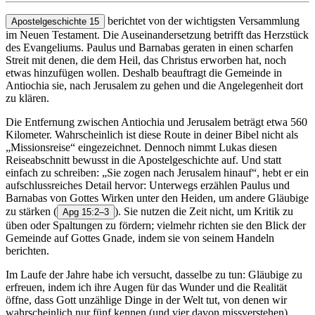
berichtet von der wichtigsten Versammlung
Apostelgeschichte 15
im Neuen Testament. Die Auseinandersetzung betrifft das Herzstück
des Evangeliums. Paulus und Barnabas geraten in einen scharfen
Streit mit denen, die dem Heil, das Christus erworben hat, noch
etwas hinzufügen wollen. Deshalb beauftragt die Gemeinde in
Antiochia sie, nach Jerusalem zu gehen und die Angelegenheit dort
zu klären.
Die Entfernung zwischen Antiochia und Jerusalem beträgt etwa 560
Kilometer. Wahrscheinlich ist diese Route in deiner Bibel nicht als
„Missionsreise“ eingezeichnet. Dennoch nimmt Lukas diesen
Reiseabschnitt bewusst in die Apostelgeschichte auf. Und statt
einfach zu schreiben: „Sie zogen nach Jerusalem hinauf“, hebt er ein
aufschlussreiches Detail hervor: Unterwegs erzählen Paulus und
Barnabas von Gottes Wirken unter den Heiden, um andere Gläubige
zu stärken
(
). Sie nutzen die Zeit nicht, um Kritik zu
Apg 15:2–3
üben oder Spaltungen zu fördern; vielmehr richten sie den Blick der
Gemeinde auf Gottes Gnade, indem sie von seinem Handeln
berichten.
Im Laufe der Jahre habe ich versucht, dasselbe zu tun: Gläubige zu
erfreuen, indem ich ihre Augen für das Wunder und die Realität
öffne, dass Gott unzählige Dinge in der Welt tut, von denen wir
wahrscheinlich nur fünf kennen (und vier davon missverstehen).