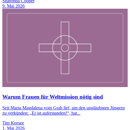
Sharonda Cooper
9. Mai 2026
Warum Frauen für Weltmission nötig sind
Seit Maria Magdalena vom Grab lief, um den ungläubigen Jüngern
zu verkünden: „Er ist auferstanden!“, hat...
Tim Keesee
1. Mai 2026