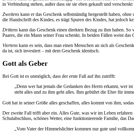
in Verbindung stehen, außer dass sie sie eben gekauft und verschenkt
Zweitens
kann er das Geschenk selbstständig hergestellt haben, ohne
die Handschrift des Kindes, es trägt Spuren des Kindes, hat jedoch k
Drittens
kann das Geschenk einen direkten Bezug zu ihm haben. So wie
Paares, die ein Mann seiner Frau schenkt. In beiden Fällen weist das 
Viertens
kann es sein, dass man einen Menschen an sich als Geschenk 
da ist, sich investiert – mit dem Geschenk identisch.
Gott als Geber
Bei Gott ist es unmöglich, dass der erste Fall auf ihn zutrifft:
„Denn wer hat jemals die Gedanken des Herrn erkannt, wer ist
steht alles und zu ihm geht alles. Ihm gebührt die Ehre für i
Gott hat in seiner Größe alles geschaffen, alles kommt von ihm, sodas
Der zweite Fall trifft aber ein. Alles Gute, was wir im Leben erfahre
Schulabschluss, schönes Wetter, eine funktionierende Familie, das D
„Vom Vater der Himmelslichter kommen nur gute und vollkomm