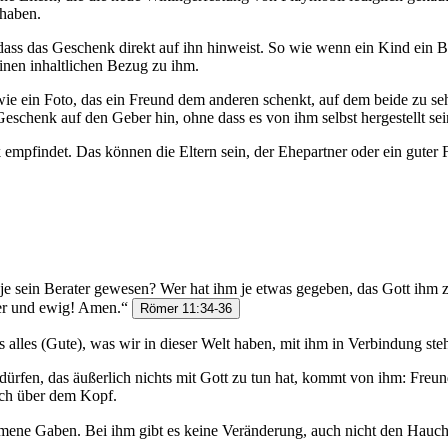
 haben.
 dass das Geschenk direkt auf ihn hinweist. So wie wenn ein Kind ein B
einen inhaltlichen Bezug zu ihm.
 ein Foto, das ein Freund dem anderen schenkt, auf dem beide zu sehen
Geschenk auf den Geber hin, ohne dass es von ihm selbst hergestellt se
empfindet. Das können die Eltern sein, der Ehepartner oder ein guter F
 je sein Berater gewesen? Wer hat ihm je etwas gegeben, das Gott ih
mmer und ewig! Amen.“
Römer 11:34-36
s alles (Gute), was wir in dieser Welt haben, mit ihm in Verbindung steh
n dürfen, das äußerlich nichts mit Gott zu tun hat, kommt von ihm: Freu
ach über dem Kopf.
ene Gaben. Bei ihm gibt es keine Veränderung, auch nicht den Hauch