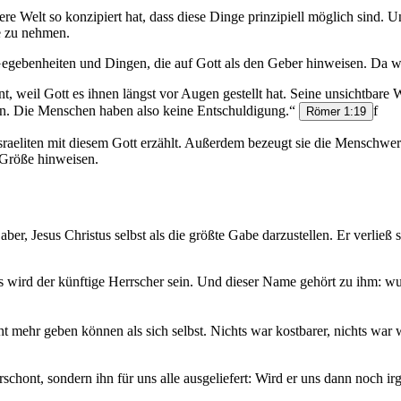
sere Welt so konzipiert hat, dass diese Dinge prinzipiell möglich sind. U
ge zu nehmen.
on Gegebenheiten und Dingen, die auf Gott als den Geber hinweisen. Da 
 weil Gott es ihnen längst vor Augen gestellt hat. Seine unsichtbare W
nen. Die Menschen haben also keine Entschuldigung.“
f
Römer 1:19
Israeliten mit diesem Gott erzählt. Außerdem bezeugt sie die Menschwer
 Größe hinweisen.
 aber, Jesus Christus selbst als die größte Gabe darzustellen. Er verl
s wird der künftige Herrscher sein. Und dieser Name gehört zu ihm: wun
 mehr geben können als sich selbst. Nichts war kostbarer, nichts war w
rschont, sondern ihn für uns alle ausgeliefert: Wird er uns dann noch 