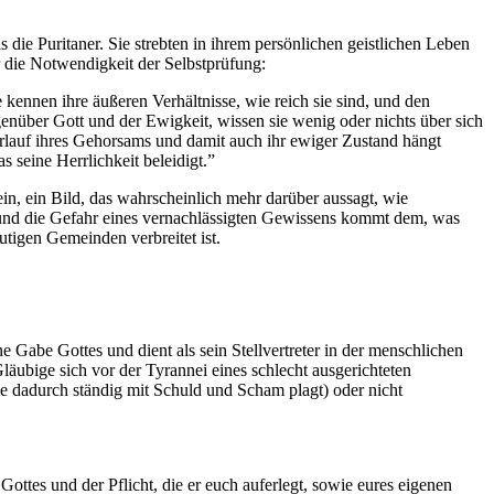
die Puritaner. Sie strebten in ihrem persönlichen geistlichen Leben
r die Notwendigkeit der Selbstprüfung:
 kennen ihre äußeren Verhältnisse, wie reich sie sind, und den
genüber Gott und der Ewigkeit, wissen sie wenig oder nichts über sich
 Verlauf ihres Gehorsams und damit auch ihr ewiger Zustand hängt
 seine Herrlichkeit beleidigt.”
n, ein Bild, das wahrscheinlich mehr darüber aussagt, wie
e und die Gefahr eines vernachlässigten Gewissens kommt dem, was
utigen Gemeinden verbreitet ist.
e Gabe Gottes und dient als sein Stellvertreter in der menschlichen
äubige sich vor der Tyrannei eines schlecht ausgerichteten
ie dadurch ständig mit Schuld und Scham plagt) oder nicht
ottes und der Pflicht, die er euch auferlegt, sowie eures eigenen