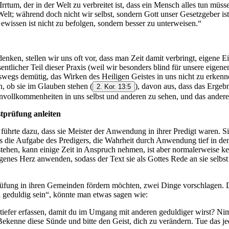
rtum, der in der Welt zu verbreitet ist, dass ein Mensch alles tun müs
elt; während doch nicht wir selbst, sondern Gott unser Gesetzgeber i
ewissen ist nicht zu befolgen, sondern besser zu unterweisen.“
 denken, stellen wir uns oft vor, dass man Zeit damit verbringt, eige
entlicher Teil dieser Praxis (weil wir besonders blind für unsere eige
wegs demütig, das Wirken des Heiligen Geistes in uns nicht zu erkenne
fen, ob sie im Glauben stehen
(
), davon aus, dass das Ergebn
2. Kor. 13:5
vollkommenheiten in uns selbst und anderen zu sehen, und das andere,
stprüfung anleiten
 führte dazu, dass sie Meister der Anwendung in ihrer Predigt waren. 
es die Aufgabe des Predigers, die Wahrheit durch Anwendung tief in den
stehen, kann einige Zeit in Anspruch nehmen, ist aber normalerweise k
genes Herz anwenden, sodass der Text sie als Gottes Rede an sie selbst 
rüfung in ihren Gemeinden fördern möchten, zwei Dinge vorschlagen. D
l geduldig sein“, könnte man etwas sagen wie:
 tiefer erfassen, damit du im Umgang mit anderen geduldiger wirst? Ni
Bekenne diese Sünde und bitte den Geist, dich zu verändern. Tue das je