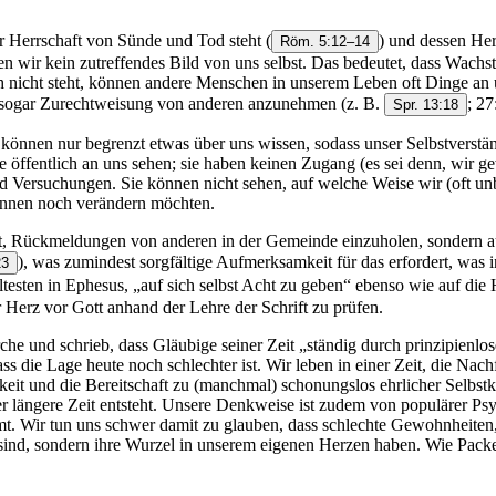
der Herrschaft von Sünde und Tod steht
(
) und dessen Her
Röm. 5:12–14
aben wir kein zutreffendes Bild von uns selbst. Das bedeutet, dass Wa
ich nicht steht, können andere Menschen in unserem Leben oft Dinge an
d sogar Zurechtweisung von anderen anzunehmen (z. B.
; 27
Spr. 13:18
önnen nur begrenzt etwas über uns wissen, sodass unser Selbstverstän
ie öffentlich an uns sehen; sie haben keinen Zugang (es sei denn, wir
d Versuchungen. Sie können nicht sehen, auf welche Weise wir (oft unb
ennen noch verändern möchten.
tigt, Rückmeldungen von anderen in der Gemeinde einzuholen, sondern a
), was zumindest sorgfältige Aufmerksamkeit für das erfordert, was i
23
ltesten in Ephesus, „auf sich selbst Acht zu geben“ ebenso wie auf die
hr Herz vor Gott anhand der Lehre der Schrift zu prüfen.
he und schrieb, dass Gläubige seiner Zeit „ständig durch prinzipienlos
 die Lage heute noch schlechter ist. Wir leben in einer Zeit, die Nachf
eit und die Bereitschaft zu (manchmal) schonungslos ehrlicher Selbstk
r längere Zeit entsteht. Unsere Denkweise ist zudem von populärer Psy
immt. Wir tun uns schwer damit zu glauben, dass schlechte Gewohnheite
sind, sondern ihre Wurzel in unserem eigenen Herzen haben. Wie Packer f