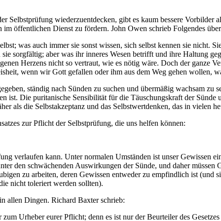
 Selbstprüfung wiederzuentdecken, gibt es kaum bessere Vorbilder als 
ch im öffentlichen Dienst zu fördern. John Owen schrieb Folgendes übe
st; was auch immer sie sonst wissen, sich selbst kennen sie nicht. Sie
ie sorgfältig; aber was ihr inneres Wesen betrifft und ihre Haltung ge
es eigenen Herzens nicht so vertraut, wie es nötig wäre. Doch der ganze
eisheit, wenn wir Gott gefallen oder ihm aus dem Weg gehen wollen, was
 gegeben, ständig nach Sünden zu suchen und übermäßig wachsam zu sei
n ist. Die puritanische Sensibilität für die Täuschungskraft der Sünd
näher als die Selbstakzeptanz und das Selbstwertdenken, das in vielen he
atzes zur Pflicht der Selbstprüfung, die uns helfen können:
rüfung verlaufen kann. Unter normalen Umständen ist unser Gewissen ein
e unter den schwächenden Auswirkungen der Sünde, und daher müssen Gl
äubigen zu arbeiten, deren Gewissen entweder zu empfindlich ist (und s
 nicht toleriert werden sollten).
 in allen Dingen. Richard Baxter schrieb:
um Urheber eurer Pflicht; denn es ist nur der Beurteiler des Gesetzes G