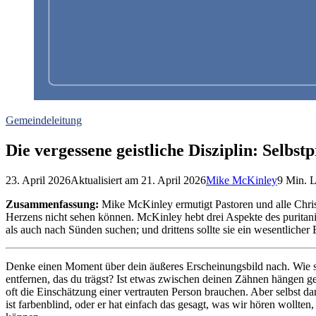
Gemeindeleitung
Die vergessene geistliche Disziplin: Selbst
23. April 2026
Aktualisiert am
21. April 2026
Mike McKinley
9
Min. L
Zusammenfassung:
Mike McKinley ermutigt Pastoren und alle Christ
Herzens nicht sehen können. McKinley hebt drei Aspekte des puritanis
als auch nach Sünden suchen; und drittens sollte sie ein wesentliche
Denke einen Moment über dein äußeres Erscheinungsbild nach. Wie si
entfernen, das du trägst? Ist etwas zwischen deinen Zähnen hängen g
oft die Einschätzung einer vertrauten Person brauchen. Aber selbst da
ist farbenblind, oder er hat einfach das gesagt, was wir hören wollte