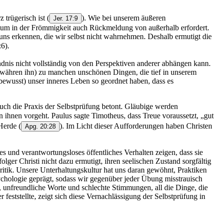
z trügerisch ist
(
). Wie bei unserem äußeren
Jer. 17:9
chstum in der Frömmigkeit auch Rückmeldung von außerhalb erfordert.
 uns erkennen, die wir selbst nicht wahrnehmen. Deshalb ermutigt die
:6).
dnis nicht vollständig von den Perspektiven anderer abhängen kann.
 gewähren ihn) zu manchen unschönen Dingen, die tief in unserem
ewusst) unser inneres Leben so geordnet haben, dass es
uch die Praxis der Selbstprüfung betont. Gläubige werden
n ihnen vorgeht. Paulus sagte Timotheus, dass Treue voraussetzt, „gut
 Herde
(
). Im Licht dieser Aufforderungen haben Christen
Apg. 20:28
es und verantwortungsloses öffentliches Verhalten zeigen, dass sie
olger Christi nicht dazu ermutigt, ihren seelischen Zustand sorgfältig
ritik. Unsere Unterhaltungskultur hat uns daran gewöhnt, Praktiken
chologie geprägt, sodass wir gegenüber jeder Übung misstrauisch
n, unfreundliche Worte und schlechte Stimmungen, all die Dinge, die
eststellte, zeigt sich diese Vernachlässigung der Selbstprüfung in