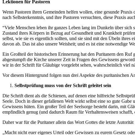
Lektionen für Pastoren
Wenn Pastoren ihren Gemeinden helfen wollen, eine gesunde Praxis der
nach Selbsterkenntnis, und ihre Pastoren versuchten, diese Praxis au
“Viele Menschen leben ihr ganzes Leben lang im Dunkeln über sich selb
Zustand ihres Körpers in Bezug auf Gesundheit und Krankheit prüfen s
selbst, wie sie es eigentlich sollten, und sie sind mit den Übeln ihr
davon ab. Das ist also unsere Weisheit; und es ist eine notwendige W
Ein Großteil der historischen Erinnerung hat den Puritanern den Ruf
abgestumpft die Kirche unserer Zeit in Fragen des Gewissens geworde
wir in der Schrift für Gläubige vorgelebt sehen, wahrscheinlich viel 
Vor diesem Hintergrund folgen nun drei Aspekte des puritanischen Ans
Selbstprüfung muss von der Schrift geleitet sein
Die Schrift dient als die Schienen, auf denen eine hilfreiche Selbstp
Seele. Doch in dieser gefallenen Welt wirkt selbst eine so gute Gab
Gewissens hüten. Ein großer Teil der Seelsorge besteht darin, mit Gl
empfindlich genug (und dadurch Raum für Verhaltensweisen schafft, die
Daher war für die Puritaner allein das Wort Gottes die letzte Autorität
„Macht nicht euer eigenes Urteil oder Gewissen zu eurem Gesetz oder z