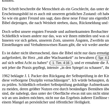
können.
Die Schrift beschreibt die Menschheit als ein Geschlecht, das unter 
Erscheinungsbild ist es auch mit unserem geistlichen Zustand: oft h
So wie ein guter Freund uns sagt, dass diese neue Frisur uns eigentl
Bibel diejenigen, die nach Weisheit streben, dazu, Rückmeldung un
Doch selbst unsere engsten Freunde und aufmerksamsten Beobachter k
Schließlich wissen andere nur das, was wir ihnen mitteilen und was s
Inneren vor sich gehen, unserem Zorn, unseren Ängsten, Zweifeln un
Einstellungen und Verhaltensweisen Raum gibt, die wir weder anerk
Es ist daher nicht überraschend, dass die Bibel nicht nur dazu ermu
aufgefordert, ihr Herz „mit aller Wachsamkeit“ zu bewahren
(
Spr. 4:
auf sich selbst Acht zu haben“
(
), und er ermahnte die Ä
1. Tim. 4:16
seit jeher die Praxis gepflegt, intensiv „in den Spiegel zu schauen“, i
1962 beklagte J. I. Packer den Rückgang der Selbstprüfung in der Kirc
diese verborgene Disziplin vernachlässigen“. Ich würde behaupten, dass
zu prüfen. Schließlich erfordert Selbstprüfung geduldige Aufmerksamk
zu meiden, deren größter Nutzen erst durch beständiges Bemühen übe
sind, die nahelegt, dass unter der Oberfläche etwas mit uns nicht st
wir an uns ändern möchten, nicht nur das Ergebnis äußerer Einflüsse 
einem Mangel an persönlicher und öffentlicher Heiligkeit.