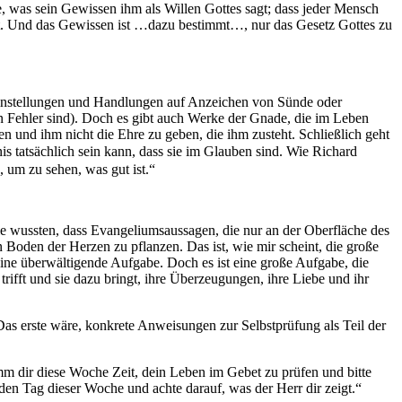
se, was sein Gewissen ihm als Willen Gottes sagt; dass jeder Mensch
st. Und das Gewissen ist …dazu bestimmt…, nur das Gesetz Gottes zu
ne Einstellungen und Handlungen auf Anzeichen von Sünde oder
nen Fehler sind). Doch es gibt auch Werke der Gnade, die im Leben
n und ihm nicht die Ehre zu geben, die ihm zusteht. Schließlich geht
is tatsächlich sein kann, dass sie im Glauben sind. Wie Richard
 um zu sehen, was gut ist.“
Sie wussten, dass Evangeliumsaussagen, die nur an der Oberfläche des
 Boden der Herzen zu pflanzen. Das ist, wie mir scheint, die große
eine überwältigende Aufgabe. Doch es ist eine große Aufgabe, die
trifft und sie dazu bringt, ihre Überzeugungen, ihre Liebe und ihr
as erste wäre, konkrete Anweisungen zur Selbstprüfung als Teil der
mm dir diese Woche Zeit, dein Leben im Gebet zu prüfen und bitte
den Tag dieser Woche und achte darauf, was der Herr dir zeigt.“