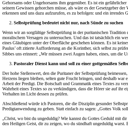
Gehorsams oder Ungehorsams ihm gegenüber. Es ist ein gefährlicher Ir
seinem Gewissen gehorchen müsse, als wäre es der Gesetzgeber der W
erkennen und uns dazu aufzurufen, es zu befolgen: und ein irrendes G
Selbstprüfung bedeutet nicht nur, nach Sünde zu suchen
Wenn wir an sorgfältige Selbstprüfung in der puritanischen Tradition
moralischem Versagen zu untersuchen. Und das ist tatsächlich ein wes
eines Gläubigen unter der Oberfläche geschehen können. Es ist keines
Paulus’ oft zitierte Aufforderung an die Korinther, sich selbst zu prü
Sibbes uns erinnert: „Wir müssen zwei Augen haben, eines, um die Un
Pastoraler Dienst kann und soll zu einer gottgemäßen Selb
Der hohe Stellenwert, den die Puritaner der Selbstprüfung beimessen,
Herzens liegen bleiben, selten gute Frucht bringen, und deshalb war 
Arbeit der Predigt. Die Botschaft und Grammatik eines Textes zu ver
Wahrheit eines Textes so zu verkündigen, dass die Hörer sie auf ihr ei
Verhalten im Licht dessen zu prüfen.
Abschließend würde ich Pastoren, die die Disziplin gesunder Selbstp
Predigtanwendung zu geben. Statt einfach zu sagen: „Gottes Volk sol
„Christ, wo bist du ungeduldig? Wie kannst du Gottes Geduld mit dir
den Heiligen Geist, dir zu zeigen, wo du sündhaft ungeduldig warst. 