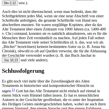
usw.).
Dtn 2,12
Auch dies ist nicht überraschend, wenn man bedenkt, dass die
Schriftgelehrten jedes Mal, wenn sie eine neue Abschrift von einer
Schriftrolle anfertigten, die gesamte Schriftrolle von Hand neu
abschreiben mussten. Sie waren sorgfältige Kopisten, aber da das
Alte Testament über einen Zeitraum von 1000 Jahren (ca. 1400-400
v. Chr.) entstand, konnten sie es natürlich aktualisieren, um es für die
Menschen ihrer Zeit verständlich zu machen. Auf jeden Fall ordnet
das Alte Testament viele seiner Schriftrollen (d. h. das, was wir als
„Bücher“ bezeichnen) keinem bestimmten Autor zu (z. B. Josua bis
Chronik), obwohl es oft auf Quellen verweist, die für die Abfassung
der Geschichte verwendet wurden (z. B. das Buch Jaschar in
und viele andere).
Jos 10,13
Schlussfolgerung
Es gibt noch viel mehr über die Zuverlässigkeit des Alten
Testaments in historischer und kompositorischer Hinsicht zu
11
sagen.
Gott hat das Alte Testament nicht einfach auf einmal in
einem Stück vom Himmel fallen lassen. Er hat es menschlichen
Autoren in der Geschichte geoffenbart, die es unter der Inspiration
des Heiligen Geistes niedergeschrieben haben, wobei sie auch ihren
eigenen Verstand, ihre eigene Sprache und ihre eigene Erfahrung