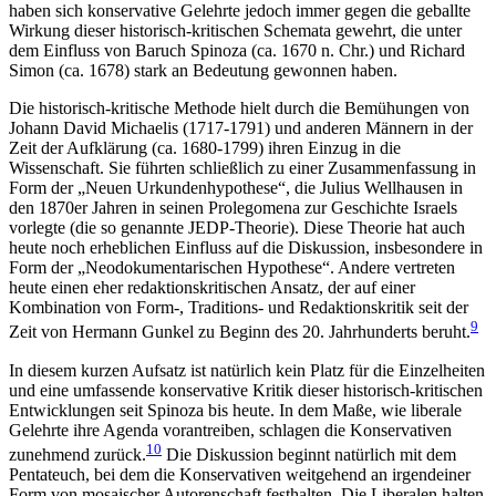
haben sich konservative Gelehrte jedoch immer gegen die geballte
Wirkung dieser historisch-kritischen Schemata gewehrt, die unter
dem Einfluss von Baruch Spinoza (ca. 1670 n. Chr.) und Richard
Simon (ca. 1678) stark an Bedeutung gewonnen haben.
Die historisch-kritische Methode hielt durch die Bemühungen von
Johann David Michaelis (1717-1791) und anderen Männern in der
Zeit der Aufklärung (ca. 1680-1799) ihren Einzug in die
Wissenschaft. Sie führten schließlich zu einer Zusammenfassung in
Form der „Neuen Urkundenhypothese“, die Julius Wellhausen in
den 1870er Jahren in seinen Prolegomena zur Geschichte Israels
vorlegte (die so genannte JEDP-Theorie). Diese Theorie hat auch
heute noch erheblichen Einfluss auf die Diskussion, insbesondere in
Form der „Neodokumentarischen Hypothese“. Andere vertreten
heute einen eher redaktionskritischen Ansatz, der auf einer
Kombination von Form-, Traditions- und Redaktionskritik seit der
9
Zeit von Hermann Gunkel zu Beginn des 20. Jahrhunderts beruht.
In diesem kurzen Aufsatz ist natürlich kein Platz für die Einzelheiten
und eine umfassende konservative Kritik dieser historisch-kritischen
Entwicklungen seit Spinoza bis heute. In dem Maße, wie liberale
Gelehrte ihre Agenda vorantreiben, schlagen die Konservativen
10
zunehmend zurück.
Die Diskussion beginnt natürlich mit dem
Pentateuch, bei dem die Konservativen weitgehend an irgendeiner
Form von mosaischer Autorenschaft festhalten. Die Liberalen halten