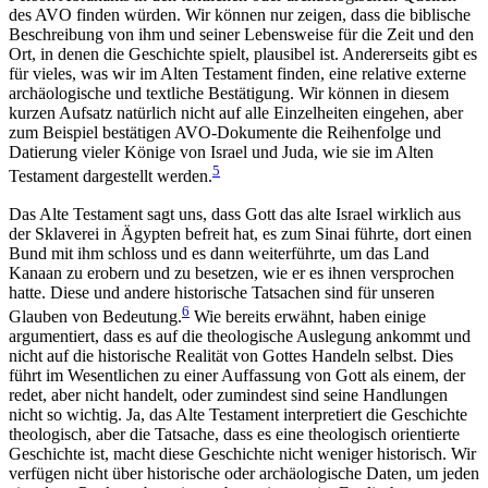
des AVO finden würden. Wir können nur zeigen, dass die biblische
Beschreibung von ihm und seiner Lebensweise für die Zeit und den
Ort, in denen die Geschichte spielt, plausibel ist. Andererseits gibt es
für vieles, was wir im Alten Testament finden, eine relative externe
archäologische und textliche Bestätigung. Wir können in diesem
kurzen Aufsatz natürlich nicht auf alle Einzelheiten eingehen, aber
zum Beispiel bestätigen AVO-Dokumente die Reihenfolge und
Datierung vieler Könige von Israel und Juda, wie sie im Alten
5
Testament dargestellt werden.
Das Alte Testament sagt uns, dass Gott das alte Israel wirklich aus
der Sklaverei in Ägypten befreit hat, es zum Sinai führte, dort einen
Bund mit ihm schloss und es dann weiterführte, um das Land
Kanaan zu erobern und zu besetzen, wie er es ihnen versprochen
hatte. Diese und andere historische Tatsachen sind für unseren
6
Glauben von Bedeutung.
Wie bereits erwähnt, haben einige
argumentiert, dass es auf die theologische Auslegung ankommt und
nicht auf die historische Realität von Gottes Handeln selbst. Dies
führt im Wesentlichen zu einer Auffassung von Gott als einem, der
redet, aber nicht handelt, oder zumindest sind seine Handlungen
nicht so wichtig. Ja, das Alte Testament interpretiert die Geschichte
theologisch, aber die Tatsache, dass es eine theologisch orientierte
Geschichte ist, macht diese Geschichte nicht weniger historisch. Wir
verfügen nicht über historische oder archäologische Daten, um jeden