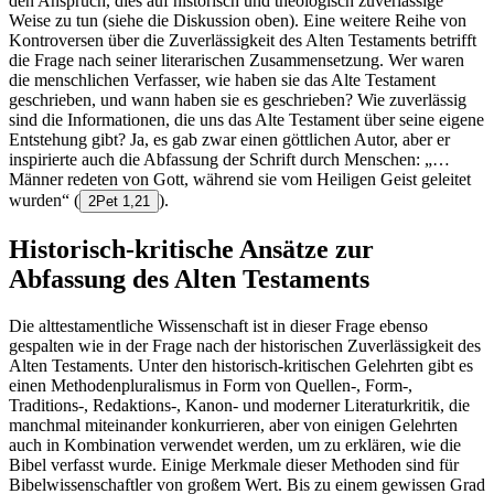
den Anspruch, dies auf historisch und theologisch zuverlässige
Weise zu tun (siehe die Diskussion oben). Eine weitere Reihe von
Kontroversen über die Zuverlässigkeit des Alten Testaments betrifft
die Frage nach seiner literarischen Zusammensetzung. Wer waren
die menschlichen Verfasser, wie haben sie das Alte Testament
geschrieben, und wann haben sie es geschrieben? Wie zuverlässig
sind die Informationen, die uns das Alte Testament über seine eigene
Entstehung gibt? Ja, es gab zwar einen göttlichen Autor, aber er
inspirierte auch die Abfassung der Schrift durch Menschen: „…
Männer redeten von Gott, während sie vom Heiligen Geist geleitet
wurden“
(
).
2Pet 1,21
Historisch-kritische Ansätze zur
Abfassung des Alten Testaments
Die alttestamentliche Wissenschaft ist in dieser Frage ebenso
gespalten wie in der Frage nach der historischen Zuverlässigkeit des
Alten Testaments. Unter den historisch-kritischen Gelehrten gibt es
einen Methodenpluralismus in Form von Quellen-, Form-,
Traditions-, Redaktions-, Kanon- und moderner Literaturkritik, die
manchmal miteinander konkurrieren, aber von einigen Gelehrten
auch in Kombination verwendet werden, um zu erklären, wie die
Bibel verfasst wurde. Einige Merkmale dieser Methoden sind für
Bibelwissenschaftler von großem Wert. Bis zu einem gewissen Grad