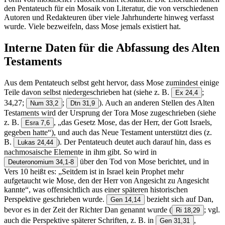
den Pentateuch für ein Mosaik von Literatur, die von verschiedenen
Autoren und Redakteuren über viele Jahrhunderte hinweg verfasst
wurde. Viele bezweifeln, dass Mose jemals existiert hat.
Interne Daten für die Abfassung des Alten
Testaments
Aus dem Pentateuch selbst geht hervor, dass Mose zumindest einige
Teile davon selbst niedergeschrieben hat (siehe z. B.
;
Ex 24,4
34,27;
;
). Auch an anderen Stellen des Alten
Num 33,2
Dtn 31,9
Testaments wird der Ursprung der Tora Mose zugeschrieben (siehe
z. B.
, „das Gesetz Mose, das der Herr, der Gott Israels,
Esra 7,6
gegeben hatte“), und auch das Neue Testament unterstützt dies (z.
B.
). Der Pentateuch deutet auch darauf hin, dass es
Lukas 24,44
nachmosaische Elemente in ihm gibt. So wird in
über den Tod von Mose berichtet, und in
Deuteronomium 34,1-8
Vers 10 heißt es: „Seitdem ist in Israel kein Prophet mehr
aufgetaucht wie Mose, den der Herr von Angesicht zu Angesicht
kannte“, was offensichtlich aus einer späteren historischen
Perspektive geschrieben wurde.
bezieht sich auf Dan,
Gen 14,14
bevor es in der Zeit der Richter Dan genannt wurde
(
; vgl.
Ri 18,29
auch die Perspektive späterer Schriften, z. B. in
,
Gen 31,31