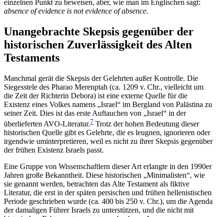
einzelnen Punkt zu beweisen, aber, wie man im Englischen sagt:
absence of evidence is not evidence of absence
.
Unangebrachte Skepsis gegenüber der
historischen Zuverlässigkeit des Alten
Testaments
Manchmal gerät die Skepsis der Gelehrten außer Kontrolle. Die
Siegesstele des Pharao Merenptah (ca. 1209 v. Chr., vielleicht um
die Zeit der Richterin Debora) ist eine externe Quelle für die
Existenz eines Volkes namens „Israel“ im Bergland von Palästina zu
seiner Zeit. Dies ist das erste Auftauchen von „Israel“ in der
7
überlieferten AVO-Literatur.
Trotz der hohen Bedeutung dieser
historischen Quelle gibt es Gelehrte, die es leugnen, ignorieren oder
irgendwie uminterpretieren, weil es nicht zu ihrer Skepsis gegenüber
der frühen Existenz Israels passt.
Eine Gruppe von Wissenschaftlern dieser Art erlangte in den 1990er
Jahren große Bekanntheit. Diese historischen „Minimalisten“, wie
sie genannt werden, betrachten das Alte Testament als fiktive
Literatur, die erst in der späten persischen und frühen hellenistischen
Periode geschrieben wurde (ca. 400 bis 250 v. Chr.), um die Agenda
der damaligen Führer Israels zu unterstützen, und die nicht mit