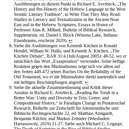
Ausführungen zu diesem Punkt in Richard E. Averbeck, „The
History and Pre-History of the Hebrew Language in the West
Semitic Literary Tradition“, in Write That They May Read:
Studies in Literacy and Textualization in the Ancient Near
East and in the Hebrew Scriptures, Essays in Honor of
Professor Alan R. Millard, Bulletin of Biblical Research,
Supplements, ed. Daniel I. Block (Winona Lake, Indiana:
Eisenbrauns, erscheint 2020).
↩︎
Siehe die Ausführungen von Kenneth Kitchen in Ronald
Hendel, William W. Hallo, und Kenneth A. Kitchen, „The
Kitchen Debate“, BAR 31:4 (Juli/August 2005): 48-52, wo er
tatsächlich das Wort „Exasperation“ verwendet. Seine heftige
Reaktion gegen den Minimalismus zeigt sich vor allem auf
den Seiten 449-472 seines Buches On the Reliability of the
Old Testament, wo er die Minimalisten direkt namentlich und
mit heftigen Beschimpfungen angreift.
↩︎
Siehe die aktuelle Zusammenfassung und Kritik dieser
Ansätze in Richard E. Averbeck, „Reading the Torah in a
Better Way: Unity and Diversity in Text, Genre, and
Compositional History,“ in Paradigm Change in Pentateuchal
Research, Beihefte zur Zeitschrift für Altorientalische und
Biblische Rechtsgeschichte 22, ed. Matthias Armgardt,
Benjamin Kilchör, und Markus Zehnder (Wiesbaden:
Harrassowitz, 2019) 21-27. Siehe auch Michael C. Legaspi,
The Death of Scripture in the Rise of Biblical Studies.