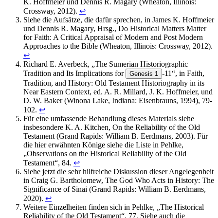
K. Hoffmeier und Dennis R. Magary (Wheaton, Illinois:
Crossway, 2012).
↩︎
Siehe die Aufsätze, die dafür sprechen, in James K. Hoffmeier
und Dennis R. Magary, Hrsg., Do Historical Matters Matter
for Faith: A Critical Appraisal of Modern and Post Modern
Approaches to the Bible (Wheaton, Illinois: Crossway, 2012).
↩︎
Richard E. Averbeck, „The Sumerian Historiographic
Tradition and Its Implications for
-11“, in Faith,
Genesis 1
Tradition, and History: Old Testament Historiography in its
Near Eastern Context, ed. A. R. Millard, J. K. Hoffmeier, und
D. W. Baker (Winona Lake, Indiana: Eisenbrauns, 1994), 79-
102.
↩︎
Für eine umfassende Behandlung dieses Materials siehe
insbesondere K. A. Kitchen, On the Reliability of the Old
Testament (Grand Rapids: William B. Eerdmans, 2003). Für
die hier erwähnten Könige siehe die Liste in Pehlke,
„Observations on the Historical Reliability of the Old
Testament“, 84.
↩︎
Siehe jetzt die sehr hilfreiche Diskussion dieser Angelegenheit
in Craig G. Bartholomew, The God Who Acts in History: The
Significance of Sinai (Grand Rapids: William B. Eerdmans,
2020).
↩︎
Weitere Einzelheiten finden sich in Pehlke, „The Historical
Reliability of the Old Testament“, 77. Siehe auch die