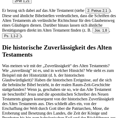
2Pet 1,21
Er bezog sich dabei auf das Alte Testament (siehe
).
2. Petrus 2,1
Diese und ähnliche Bibelstellen verdeutlichen, dass die Schriften des
Alten Testaments als verlässliche Richtschnur für den Glaubensweg
eines Gläubigen dienen. Darüber hinaus lassen sich ähnliche
Bestätigungen direkt im Alten Testament finden (z. B.
,
Jos. 1,8
).
Ps. 1,1-2
Die historische Zuverlässigkeit des Alten
Testaments
Was meinen wir mit der „Zuverlässigkeit“ des Alten Testaments?
Wie „zuverlässig“ ist es, und in welcher Hinsicht? Wie steht es zum
Beispiel mit der Historizität (d. h. der historischen
Glaubwürdigkeit)? Haben die historischen Ereignisse, auf die sich
die hebräische Bibel bezieht, in der realen Raum-Zeit-Geschichte
stattgefunden? Wenn ja, geschahen sie so, wie das Alte Testament
sie beschreibt? Jesus und die apostolischen Schreiber des Neuen
Testaments gingen konsequent von der historischen Zuverlässigkeit
des Alten Testaments aus. Dies schließt alles ein, von der
Erschaffung der Welt durch Gott über die Patriarchen, Mose, die
Eroberung und Besetzung des Landes, die Zeit der Könige und
Propheten bis hin zum babylonischen Exil und der Rückführung aus