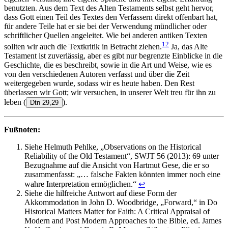
benutzten. Aus dem Text des Alten Testaments selbst geht hervor,
dass Gott einen Teil des Textes den Verfassern direkt offenbart hat,
für andere Teile hat er sie bei der Verwendung mündlicher oder
schriftlicher Quellen angeleitet. Wie bei anderen antiken Texten
12
sollten wir auch die Textkritik in Betracht ziehen.
Ja, das Alte
Testament ist zuverlässig, aber es gibt nur begrenzte Einblicke in die
Geschichte, die es beschreibt, sowie in die Art und Weise, wie es
von den verschiedenen Autoren verfasst und über die Zeit
weitergegeben wurde, sodass wir es heute haben. Den Rest
überlassen wir Gott; wir versuchen, in unserer Welt treu für ihn zu
leben
(
).
Dtn 29,29
Fußnoten:
Siehe Helmuth Pehlke, „Observations on the Historical
Reliability of the Old Testament“, SWJT 56 (2013): 69 unter
Bezugnahme auf die Ansicht von Hartmut Gese, die er so
zusammenfasst: „… falsche Fakten könnten immer noch eine
wahre Interpretation ermöglichen.“
↩︎
Siehe die hilfreiche Antwort auf diese Form der
Akkommodation in John D. Woodbridge, „Forward,“ in Do
Historical Matters Matter for Faith: A Critical Appraisal of
Modern and Post Modern Approaches to the Bible, ed. James