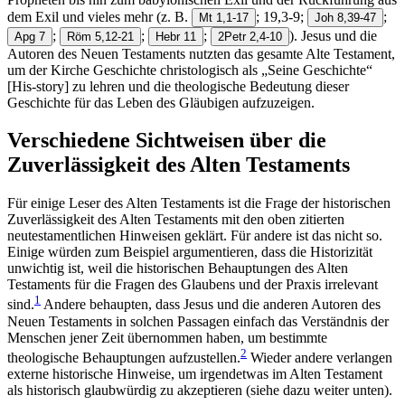
dem Exil und vieles mehr (z. B.
; 19,3-9;
;
Mt 1,1-17
Joh 8,39-47
;
;
;
). Jesus und die
Apg 7
Röm 5,12-21
Hebr 11
2Petr 2,4-10
Autoren des Neuen Testaments nutzten das gesamte Alte Testament,
um der Kirche Geschichte christologisch als „Seine Geschichte“
[His-story] zu lehren und die theologische Bedeutung dieser
Geschichte für das Leben des Gläubigen aufzuzeigen.
Verschiedene Sichtweisen über die
Zuverlässigkeit des Alten Testaments
Für einige Leser des Alten Testaments ist die Frage der historischen
Zuverlässigkeit des Alten Testaments mit den oben zitierten
neutestamentlichen Hinweisen geklärt. Für andere ist das nicht so.
Einige würden zum Beispiel argumentieren, dass die Historizität
unwichtig ist, weil die historischen Behauptungen des Alten
Testaments für die Fragen des Glaubens und der Praxis irrelevant
1
sind.
Andere behaupten, dass Jesus und die anderen Autoren des
Neuen Testaments in solchen Passagen einfach das Verständnis der
Menschen jener Zeit übernommen haben, um bestimmte
2
theologische Behauptungen aufzustellen.
Wieder andere verlangen
externe historische Hinweise, um irgendetwas im Alten Testament
als historisch glaubwürdig zu akzeptieren (siehe dazu weiter unten).