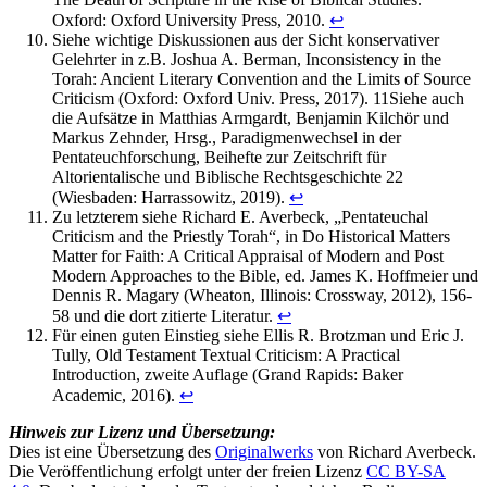
Oxford: Oxford University Press, 2010.
↩︎
Siehe wichtige Diskussionen aus der Sicht konservativer
Gelehrter in z.B. Joshua A. Berman, Inconsistency in the
Torah: Ancient Literary Convention and the Limits of Source
Criticism (Oxford: Oxford Univ. Press, 2017). 11Siehe auch
die Aufsätze in Matthias Armgardt, Benjamin Kilchör und
Markus Zehnder, Hrsg., Paradigmenwechsel in der
Pentateuchforschung, Beihefte zur Zeitschrift für
Altorientalische und Biblische Rechtsgeschichte 22
(Wiesbaden: Harrassowitz, 2019).
↩︎
Zu letzterem siehe Richard E. Averbeck, „Pentateuchal
Criticism and the Priestly Torah“, in Do Historical Matters
Matter for Faith: A Critical Appraisal of Modern and Post
Modern Approaches to the Bible, ed. James K. Hoffmeier und
Dennis R. Magary (Wheaton, Illinois: Crossway, 2012), 156-
58 und die dort zitierte Literatur.
↩︎
Für einen guten Einstieg siehe Ellis R. Brotzman und Eric J.
Tully, Old Testament Textual Criticism: A Practical
Introduction, zweite Auflage (Grand Rapids: Baker
Academic, 2016).
↩︎
Hinweis zur Lizenz und Übersetzung:
Dies ist eine Übersetzung des
Originalwerks
von Richard Averbeck.
Die Veröffentlichung erfolgt unter der freien Lizenz
CC BY-SA