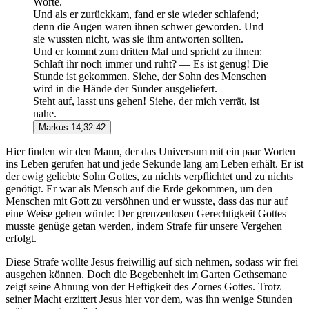
Worte.
Und als er zurückkam, fand er sie wieder schlafend;
denn die Augen waren ihnen schwer geworden. Und
sie wussten nicht, was sie ihm antworten sollten.
Und er kommt zum dritten Mal und spricht zu ihnen:
Schlaft ihr noch immer und ruht? — Es ist genug! Die
Stunde ist gekommen. Siehe, der Sohn des Menschen
wird in die Hände der Sünder ausgeliefert.
Steht auf, lasst uns gehen! Siehe, der mich verrät, ist
nahe.
Markus 14,32-42
Hier finden wir den Mann, der das Universum mit ein paar Worten
ins Leben gerufen hat und jede Sekunde lang am Leben erhält. Er ist
der ewig geliebte Sohn Gottes, zu nichts verpflichtet und zu nichts
genötigt. Er war als Mensch auf die Erde gekommen, um den
Menschen mit Gott zu versöhnen und er wusste, dass das nur auf
eine Weise gehen würde: Der grenzenlosen Gerechtigkeit Gottes
musste genüge getan werden, indem Strafe für unsere Vergehen
erfolgt.
Diese Strafe wollte Jesus freiwillig auf sich nehmen, sodass wir frei
ausgehen können. Doch die Begebenheit im Garten Gethsemane
zeigt seine Ahnung von der Heftigkeit des Zornes Gottes. Trotz
seiner Macht erzittert Jesus hier vor dem, was ihn wenige Stunden