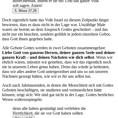
aufrechterhält, indem er sie tut! Und das ganze Volk
soll sagen: Amen!
5. Mose 27,26
Doch eigentlich hatte das Volk Israel zu diesem Zeitpunkt längst
bewiesen, dass es dazu nicht in der Lage war. Unzählige Male
waren sie bereits an dem Anspruch Gottes gescheitert – und das
nicht nur ein bisschen, sondern gefühlt in jedem einzelnen Gebot,
dass Gott ihnen gegeben hatte.
Alle Gebote Gottes werden in zwei Geboten zusammengefast:
Liebe Gott von ganzem Herzen, deiner ganzen Seele und deiner
ganzen Kraft – und deinen Nächsten wie dich selbst
. Wenn wir
ehrlich wären, müssten wir gestehen, dass wir das eigentlich noch
nie in unserem Leben getan haben. Denn das würde ja bedeuten,
dass wir alles andere Gott untergeordnet und uns so um unseren
Nächsten gesorgt hätten, wie wir es für uns selbst tun.
Auch nach Jahrtausenden, in denen die Menschheit sich mit Gottes
Geboten beschäftigen, sie studieren und verinnerlichen hätte
können, zeigt sich: Wir sind gar nicht in der Lage, Gottes herrliches
Wesen widerzuspiegeln:
denn alle haben gesündigt und verfehlen die
Herrlichkeit, die sie vor Gott haben sollten