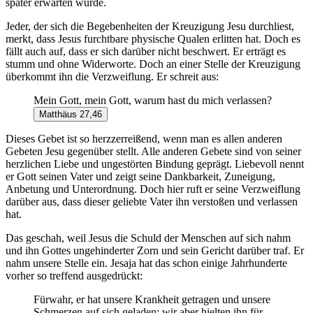
später erwarten würde.
Jeder, der sich die Begebenheiten der Kreuzigung Jesu durchliest,
merkt, dass Jesus furchtbare physische Qualen erlitten hat. Doch es
fällt auch auf, dass er sich darüber nicht beschwert. Er erträgt es
stumm und ohne Widerworte. Doch an einer Stelle der Kreuzigung
überkommt ihn die Verzweiflung. Er schreit aus:
Mein Gott, mein Gott, warum hast du mich verlassen?
Matthäus 27,46
Dieses Gebet ist so herzzerreißend, wenn man es allen anderen
Gebeten Jesu gegenüber stellt. Alle anderen Gebete sind von seiner
herzlichen Liebe und ungestörten Bindung geprägt. Liebevoll nennt
er Gott seinen Vater und zeigt seine Dankbarkeit, Zuneigung,
Anbetung und Unterordnung. Doch hier ruft er seine Verzweiflung
darüber aus, dass dieser geliebte Vater ihn verstoßen und verlassen
hat.
Das geschah, weil Jesus die Schuld der Menschen auf sich nahm
und ihn Gottes ungehinderter Zorn und sein Gericht darüber traf. Er
nahm unsere Stelle ein. Jesaja hat das schon einige Jahrhunderte
vorher so treffend ausgedrückt:
Fürwahr, er hat unsere Krankheit getragen und unsere
Schmerzen auf sich geladen; wir aber hielten ihn für