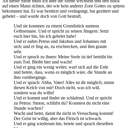
An dieser Stelle muss ich aber die Szene wechseln und den Blick
auf einen Mann richten, der wie kein anderer Zorn Gottes zu spüren
bekommen hat. Er war bestürzt und verängstigt, hat gezittert und
gebetet – und wurde doch von Gott bestraft.
Und sie kommen zu einem Grundstück namens
Gethsemane. Und er spricht zu seinen Jüngern: Setzt
euch hier hin, bis ich gebetet habe!
Und er nahm Petrus und Jakobus und Johannes mit
sich; und er fing an, zu erschrecken, und ihm graute
sehr.
Und er sprach zu ihnen: Meine Seele ist tief betrübt bis
zum Tod. Bleibt hier und wacht!
Und er ging ein wenig weiter, warf sich auf die Erde
und betete, dass, wenn es möglich wäre, die Stunde an
ihm vorüberginge.
Und er sprach: Abba, Vater! Alles ist dir möglich; nimm
diesen Kelch von mir! Doch nicht, was ich will,
sondern was du willst!
Und er kommt und findet sie schlafend. Und er spricht
zu Petrus: Simon, schläfst du? Konntest du nicht eine
Stunde wachen?
Wacht und betet, damit ihr nicht in Versuchung kommt!
Der Geist ist willig, aber das Fleisch ist schwach.
Und er ging wiederum hin, betete und sprach dieselben