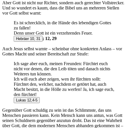
Aber Gott ist nicht nur Richter, sondern auch gerechter Vollstrecker.
Und so wundert es kaum, dass die Bibel uns an mehreren Stellen
vor Gott selbst warnt:
Es ist schrecklich, in die Hände des lebendigen Gottes
zu fallen!
Denn unser Gott ist ein verzehrendes Feuer.
; 12, 29
Hebräer 10, 31
Auch Jesus selbst warnte – scheinbar ohne konkreten Anlass – vor
Gottes Macht und seiner Bereitschaft zur Strafe:
Ich sage aber euch, meinen Freunden: Fürchtet euch
nicht vor denen, die den Leib töten und danach nichts
Weiteres tun können.
Ich will euch aber zeigen, wen ihr fürchten sollt:
Fürchtet den, welcher, nachdem er getötet hat, auch
Macht besitzt, in die Hölle zu werfen! Ja, ich sage euch,
den fürchtet!
Lukas 12,4-5
Gegenüber Gott schuldig zu sein ist das Schlimmste, das uns
Menschen passieren kann. Kein Mensch kann uns antun, was Gott
seinen Schuldnern gegenüber anzutun droht. Das ist eine Wahrheit
über Gott, die dem modernen Menschen abhanden gekommen ist –