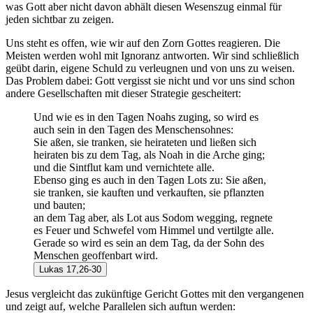
was Gott aber nicht davon abhält diesen Wesenszug einmal für
jeden sichtbar zu zeigen.
Uns steht es offen, wie wir auf den Zorn Gottes reagieren. Die
Meisten werden wohl mit Ignoranz antworten. Wir sind schließlich
geübt darin, eigene Schuld zu verleugnen und von uns zu weisen.
Das Problem dabei: Gott vergisst sie nicht und vor uns sind schon
andere Gesellschaften mit dieser Strategie gescheitert:
Und wie es in den Tagen Noahs zuging, so wird es
auch sein in den Tagen des Menschensohnes:
Sie aßen, sie tranken, sie heirateten und ließen sich
heiraten bis zu dem Tag, als Noah in die Arche ging;
und die Sintflut kam und vernichtete alle.
Ebenso ging es auch in den Tagen Lots zu: Sie aßen,
sie tranken, sie kauften und verkauften, sie pflanzten
und bauten;
an dem Tag aber, als Lot aus Sodom wegging, regnete
es Feuer und Schwefel vom Himmel und vertilgte alle.
Gerade so wird es sein an dem Tag, da der Sohn des
Menschen geoffenbart wird.
Lukas 17,26-30
Jesus vergleicht das zukünftige Gericht Gottes mit den vergangenen
und zeigt auf, welche Parallelen sich auftun werden: