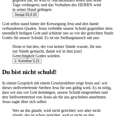
gegeben hat, so wird er Nachkommen sehen und seine
Tage verlängern; und das Vorhaben des HERRN wird
in seiner Hand gelingen.
Jesaja 53,4-10
Gott selbst stand hinter der Kreuzigung Jesu und den damit
verbundenen Qualen. Jesus verbüßte unsere Schuld gegenüber dem
unendlich heiligen Gott und schützte uns so vor der gerechten Strafe
Gottes für unsere Schuld. Es ist ein Stellungstausch mit uns:
Denn er hat den, der von keiner Sünde wusste, für uns
zur Sünde gemacht, damit wir in ihm [zur]
Gerechtigkeit Gottes würden.
2. Korinther 5,21
Du bist nicht schuld!
In einem Gespräch mit einem Gesetzeslehrer zeigt Jesus auf, wie
dieses stellvertretende Sterben Jesu für uns gültig wird. Es ist nötig,
dass wir uns vor Gott demütigen, unsere Schuld eingestehen und
den Stellvertretertod von Jesus als für uns geschehen annehmen.
Jesus sagte über sich selbst:
Wer an ihn glaubt, wird nicht gerichtet; wer aber nicht
glaubt, der ist schon gerichtet, weil er nicht an den