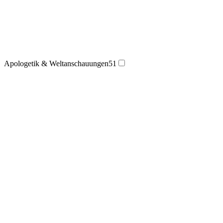
Apologetik & Weltanschauungen
51