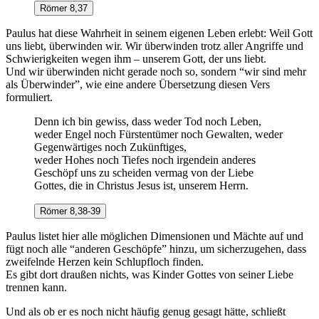
Römer 8,37
Paulus hat diese Wahrheit in seinem eigenen Leben erlebt: Weil Gott
uns liebt, überwinden wir. Wir überwinden trotz aller Angriffe und
Schwierigkeiten wegen ihm – unserem Gott, der uns liebt.
Und wir überwinden nicht gerade noch so, sondern “wir sind mehr
als Überwinder”, wie eine andere Übersetzung diesen Vers
formuliert.
Denn ich bin gewiss, dass weder Tod noch Leben,
weder Engel noch Fürstentümer noch Gewalten, weder
Gegenwärtiges noch Zukünftiges,
weder Hohes noch Tiefes noch irgendein anderes
Geschöpf uns zu scheiden vermag von der Liebe
Gottes, die in Christus Jesus ist, unserem Herrn.
Römer 8,38-39
Paulus listet hier alle möglichen Dimensionen und Mächte auf und
fügt noch alle “anderen Geschöpfe” hinzu, um sicherzugehen, dass
zweifelnde Herzen kein Schlupfloch finden.
Es gibt dort draußen nichts, was Kinder Gottes von seiner Liebe
trennen kann.
Und als ob er es noch nicht häufig genug gesagt hätte, schließt