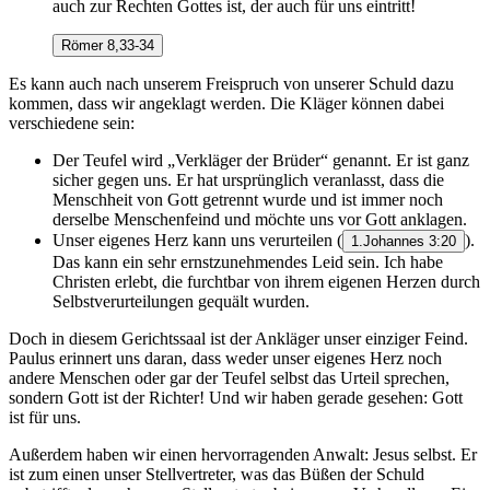
auch zur Rechten Gottes ist, der auch für uns eintritt!
Römer 8,33-34
Es kann auch nach unserem Freispruch von unserer Schuld dazu
kommen, dass wir angeklagt werden. Die Kläger können dabei
verschiedene sein:
Der Teufel wird „Verkläger der Brüder“ genannt. Er ist ganz
sicher gegen uns. Er hat ursprünglich veranlasst, dass die
Menschheit von Gott getrennt wurde und ist immer noch
derselbe Menschenfeind und möchte uns vor Gott anklagen.
Unser eigenes Herz kann uns verurteilen
(
).
1.Johannes 3:20
Das kann ein sehr ernstzunehmendes Leid sein. Ich habe
Christen erlebt, die furchtbar von ihrem eigenen Herzen durch
Selbstverurteilungen gequält wurden.
Doch in diesem Gerichtssaal ist der Ankläger unser einziger Feind.
Paulus erinnert uns daran, dass weder unser eigenes Herz noch
andere Menschen oder gar der Teufel selbst das Urteil sprechen,
sondern Gott ist der Richter! Und wir haben gerade gesehen: Gott
ist für uns.
Außerdem haben wir einen hervorragenden Anwalt: Jesus selbst. Er
ist zum einen unser Stellvertreter, was das Büßen der Schuld