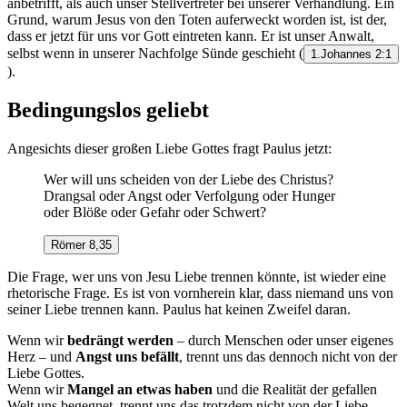
anbetrifft, als auch unser Stellvertreter bei unserer Verhandlung. Ein
Grund, warum Jesus von den Toten auferweckt worden ist, ist der,
dass er jetzt für uns vor Gott eintreten kann. Er ist unser Anwalt,
selbst wenn in unserer Nachfolge Sünde geschieht
(
1.Johannes 2:1
).
Bedingungslos geliebt
Angesichts dieser großen Liebe Gottes fragt Paulus jetzt:
Wer will uns scheiden von der Liebe des Christus?
Drangsal oder Angst oder Verfolgung oder Hunger
oder Blöße oder Gefahr oder Schwert?
Römer 8,35
Die Frage, wer uns von Jesu Liebe trennen könnte, ist wieder eine
rhetorische Frage. Es ist von vornherein klar, dass niemand uns von
seiner Liebe trennen kann. Paulus hat keinen Zweifel daran.
Wenn wir
bedrängt werden
– durch Menschen oder unser eigenes
Herz – und
Angst uns befällt
, trennt uns das dennoch nicht von der
Liebe Gottes.
Wenn wir
Mangel an etwas haben
und die Realität der gefallen
Welt uns begegnet, trennt uns das trotzdem nicht von der Liebe