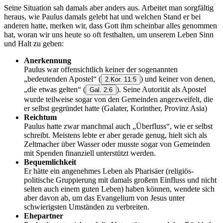
Seine Situation sah damals aber anders aus. Arbeitet man sorgfältig
heraus, wie Paulus damals gelebt hat und welchen Stand er bei
anderen hatte, merken wir, dass Gott ihm scheinbar alles genommen
hat, woran wir uns heute so oft festhalten, um unserem Leben Sinn
und Halt zu geben:
Anerkennung
Paulus war offensichtlich keiner der sogenannten
„bedeutenden Apostel“
(
) und keiner von denen,
2.Kor. 11:5
„die etwas gelten“
(
). Seine Autorität als Apostel
Gal. 2:6
wurde teilweise sogar von den Gemeinden angezweifelt, die
er selbst gegründet hatte (Galater, Korinther, Provinz Asia)
Reichtum
Paulus hatte zwar manchmal auch „Überfluss“, wie er selbst
schreibt. Meistens lebte er aber gerade genug, hielt sich als
Zeltmacher über Wasser oder musste sogar von Gemeinden
mit Spenden finanziell unterstützt werden.
Bequemlichkeit
Er hätte ein angenehmes Leben als Pharisäer (religiös-
politische Gruppierung mit damals großem Einfluss und nicht
selten auch einem guten Leben) haben können, wendete sich
aber davon ab, um das Evangelium von Jesus unter
schwierigsten Umständen zu verbreiten.
Ehepartner