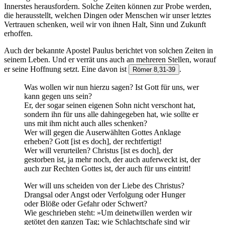
Innerstes herausfordern. Solche Zeiten können zur Probe werden,
die herausstellt, welchen Dingen oder Menschen wir unser letztes
Vertrauen schenken, weil wir von ihnen Halt, Sinn und Zukunft
erhoffen.
Auch der bekannte Apostel Paulus berichtet von solchen Zeiten in
seinem Leben. Und er verrät uns auch an mehreren Stellen, worauf
er seine Hoffnung setzt. Eine davon ist
.
Römer 8,31-39
Was wollen wir nun hierzu sagen? Ist Gott für uns, wer
kann gegen uns sein?
Er, der sogar seinen eigenen Sohn nicht verschont hat,
sondern ihn für uns alle dahingegeben hat, wie sollte er
uns mit ihm nicht auch alles schenken?
Wer will gegen die Auserwählten Gottes Anklage
erheben? Gott [ist es doch], der rechtfertigt!
Wer will verurteilen? Christus [ist es doch], der
gestorben ist, ja mehr noch, der auch auferweckt ist, der
auch zur Rechten Gottes ist, der auch für uns eintritt!
Wer will uns scheiden von der Liebe des Christus?
Drangsal oder Angst oder Verfolgung oder Hunger
oder Blöße oder Gefahr oder Schwert?
Wie geschrieben steht: »Um deinetwillen werden wir
getötet den ganzen Tag; wie Schlachtschafe sind wir