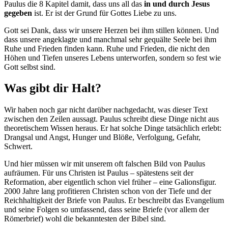
Paulus die 8 Kapitel damit, dass uns all das
in und durch Jesus
gegeben
ist. Er ist der Grund für Gottes Liebe zu uns.
Gott sei Dank, dass wir unsere Herzen bei ihm stillen können. Und
dass unsere angeklagte und manchmal sehr gequälte Seele bei ihm
Ruhe und Frieden finden kann. Ruhe und Frieden, die nicht den
Höhen und Tiefen unseres Lebens unterworfen, sondern so fest wie
Gott selbst sind.
Was gibt dir Halt?
Wir haben noch gar nicht darüber nachgedacht, was dieser Text
zwischen den Zeilen aussagt. Paulus schreibt diese Dinge nicht aus
theoretischem Wissen heraus. Er hat solche Dinge tatsächlich erlebt:
Drangsal und Angst, Hunger und Blöße, Verfolgung, Gefahr,
Schwert.
Und hier müssen wir mit unserem oft falschen Bild von Paulus
aufräumen. Für uns Christen ist Paulus – spätestens seit der
Reformation, aber eigentlich schon viel früher – eine Galionsfigur.
2000 Jahre lang profitieren Christen schon von der Tiefe und der
Reichhaltigkeit der Briefe von Paulus. Er beschreibt das Evangelium
und seine Folgen so umfassend, dass seine Briefe (vor allem der
Römerbrief) wohl die bekanntesten der Bibel sind.