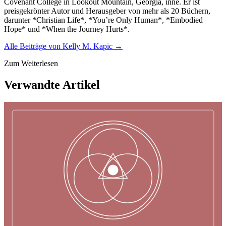
Covenant College in Lookout Mountain, Georgia, inne. Er ist
preisgekrönter Autor und Herausgeber von mehr als 20 Büchern,
darunter *Christian Life*, *You’re Only Human*, *Embodied
Hope* und *When the Journey Hurts*.
Alle Beiträge von
Kelly M. Kapic
→
Zum Weiterlesen
Verwandte Artikel