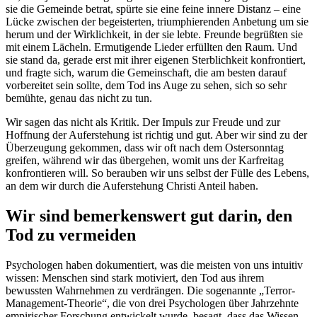
sie die Gemeinde betrat, spürte sie eine feine innere Distanz – eine
Lücke zwischen der begeisterten, triumphierenden Anbetung um sie
herum und der Wirklichkeit, in der sie lebte. Freunde begrüßten sie
mit einem Lächeln. Ermutigende Lieder erfüllten den Raum. Und
sie stand da, gerade erst mit ihrer eigenen Sterblichkeit konfrontiert,
und fragte sich, warum die Gemeinschaft, die am besten darauf
vorbereitet sein sollte, dem Tod ins Auge zu sehen, sich so sehr
bemühte, genau das nicht zu tun.
Wir sagen das nicht als Kritik. Der Impuls zur Freude und zur
Hoffnung der Auferstehung ist richtig und gut. Aber wir sind zu der
Überzeugung gekommen, dass wir oft nach dem Ostersonntag
greifen, während wir das übergehen, womit uns der Karfreitag
konfrontieren will. So berauben wir uns selbst der Fülle des Lebens,
an dem wir durch die Auferstehung Christi Anteil haben.
Wir sind bemerkenswert gut darin, den
Tod zu vermeiden
Psychologen haben dokumentiert, was die meisten von uns intuitiv
wissen: Menschen sind stark motiviert, den Tod aus ihrem
bewussten Wahrnehmen zu verdrängen. Die sogenannte „Terror-
Management-Theorie“, die von drei Psychologen über Jahrzehnte
empirischer Forschung entwickelt wurde, besagt, dass das Wissen