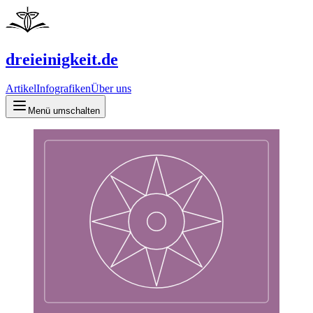
dreieinigkeit.de
Artikel
Infografiken
Über uns
Menü umschalten