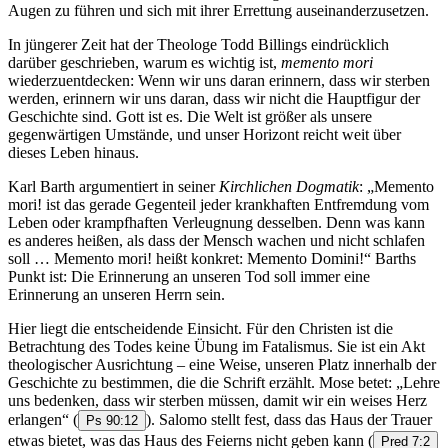
Augen zu führen und sich mit ihrer Errettung auseinanderzusetzen.
In jüngerer Zeit hat der Theologe Todd Billings eindrücklich
darüber geschrieben, warum es wichtig ist,
memento mori
wiederzuentdecken: Wenn wir uns daran erinnern, dass wir sterben
werden, erinnern wir uns daran, dass wir nicht die Hauptfigur der
Geschichte sind. Gott ist es. Die Welt ist größer als unsere
gegenwärtigen Umstände, und unser Horizont reicht weit über
dieses Leben hinaus.
Karl Barth argumentiert in seiner
Kirchlichen Dogmatik
: „Memento
mori! ist das gerade Gegenteil jeder krankhaften Entfremdung vom
Leben oder krampfhaften Verleugnung desselben. Denn was kann
es anderes heißen, als dass der Mensch wachen und nicht schlafen
soll … Memento mori! heißt konkret: Memento Domini!“ Barths
Punkt ist: Die Erinnerung an unseren Tod soll immer eine
Erinnerung an unseren Herrn sein.
Hier liegt die entscheidende Einsicht. Für den Christen ist die
Betrachtung des Todes keine Übung im Fatalismus. Sie ist ein Akt
theologischer Ausrichtung – eine Weise, unseren Platz innerhalb der
Geschichte zu bestimmen, die die Schrift erzählt. Mose betet: „Lehre
uns bedenken, dass wir sterben müssen, damit wir ein weises Herz
erlangen“
(
). Salomo stellt fest, dass das Haus der Trauer
Ps 90:12
etwas bietet, was das Haus des Feierns nicht geben kann
(
Pred 7:2