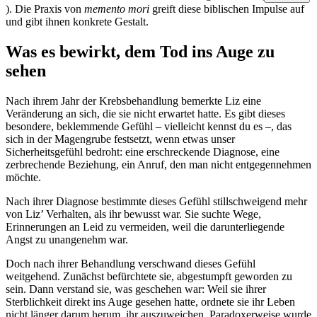
). Die Praxis von
memento mori
greift diese biblischen Impulse auf
und gibt ihnen konkrete Gestalt.
Was es bewirkt, dem Tod ins Auge zu
sehen
Nach ihrem Jahr der Krebsbehandlung bemerkte Liz eine
Veränderung an sich, die sie nicht erwartet hatte. Es gibt dieses
besondere, beklemmende Gefühl – vielleicht kennst du es –, das
sich in der Magengrube festsetzt, wenn etwas unser
Sicherheitsgefühl bedroht: eine erschreckende Diagnose, eine
zerbrechende Beziehung, ein Anruf, den man nicht entgegennehmen
möchte.
Nach ihrer Diagnose bestimmte dieses Gefühl stillschweigend mehr
von Liz’ Verhalten, als ihr bewusst war. Sie suchte Wege,
Erinnerungen an Leid zu vermeiden, weil die darunterliegende
Angst zu unangenehm war.
Doch nach ihrer Behandlung verschwand dieses Gefühl
weitgehend. Zunächst befürchtete sie, abgestumpft geworden zu
sein. Dann verstand sie, was geschehen war: Weil sie ihrer
Sterblichkeit direkt ins Auge gesehen hatte, ordnete sie ihr Leben
nicht länger darum herum, ihr auszuweichen. Paradoxerweise wurde