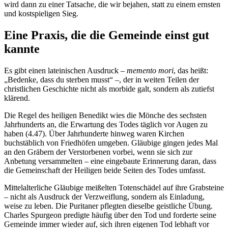
wird dann zu einer Tatsache, die wir bejahen, statt zu einem ernsten
und kostspieligen Sieg.
Eine Praxis, die die Gemeinde einst gut
kannte
Es gibt einen lateinischen Ausdruck –
memento mori
, das heißt:
„Bedenke, dass du sterben musst“ –, der in weiten Teilen der
christlichen Geschichte nicht als morbide galt, sondern als zutiefst
klärend.
Die Regel des heiligen Benedikt wies die Mönche des sechsten
Jahrhunderts an, die Erwartung des Todes täglich vor Augen zu
haben (4.47). Über Jahrhunderte hinweg waren Kirchen
buchstäblich von Friedhöfen umgeben. Gläubige gingen jedes Mal
an den Gräbern der Verstorbenen vorbei, wenn sie sich zur
Anbetung versammelten – eine eingebaute Erinnerung daran, dass
die Gemeinschaft der Heiligen beide Seiten des Todes umfasst.
Mittelalterliche Gläubige meißelten Totenschädel auf ihre Grabsteine
– nicht als Ausdruck der Verzweiflung, sondern als Einladung,
weise zu leben. Die Puritaner pflegten dieselbe geistliche Übung.
Charles Spurgeon predigte häufig über den Tod und forderte seine
Gemeinde immer wieder auf, sich ihren eigenen Tod lebhaft vor