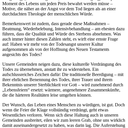
Moment des Lebens um jeden Preis bewahrt werden müsse –
Motive, die näher an der Angst vor dem Tod liegen als an einer
durchdachten Theologie der menschlichen Würde.
Bemerkenswert ist zudem, dass gerade diese Maßnahmen –
Beatmung, Wiederbelebung, Intensivbehandlung – am ehesten dazu
führen, dass die Qualität und Würde des Sterbens abnehmen. Was
auch immer hinter diesen Zahlen steht, es wirft eine ernste Frage
auf: Haben wir mehr von der Todesangst unserer Kultur
aufgenommen als von der Hoffnung des Neuen Testaments
angesichts des Todes?
Unsere Gemeinden neigen dazu, diese kulturelle Verdrängung des
Todes zu übernehmen, anstatt ihr zu widerstehen. Ein
aufschlussreiches Zeichen dafür: Die traditionelle Beerdigung – mit
ihrer ehrlichen Benennung des Todes, ihrer Trauer und ihrem
Bekenntnis unserer Sterblichkeit vor Gott – wird zunehmend durch
„Lebensfeiern“ ersetzt: wärmere, angenehmere Zusammenkünfte,
die die härteren Realitäten leise umgehen können.
Der Wunsch, das Leben eines Menschen zu würdigen, ist gut. Doch
wenn die Feier die Klage vollständig verdrängt, geht etwas
Wesentliches verloren. Wenn sich diese Haltung auch in unseren
Gemeinden ausbreitet, eilen wir zum leeren Grab, ohne uns wirklich
damit auseinandergesetzt zu haben, was darin lag. Die Auferstehung