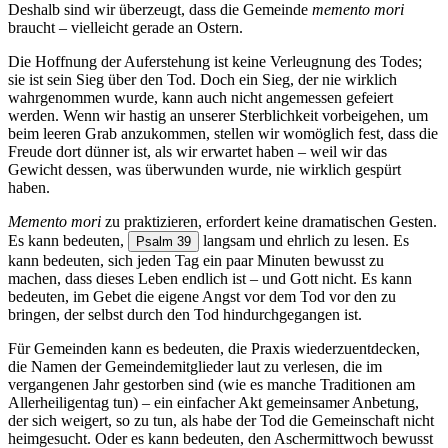
Deshalb sind wir überzeugt, dass die Gemeinde
memento mori
braucht – vielleicht gerade an Ostern.
Die Hoffnung der Auferstehung ist keine Verleugnung des Todes;
sie ist sein Sieg über den Tod. Doch ein Sieg, der nie wirklich
wahrgenommen wurde, kann auch nicht angemessen gefeiert
werden. Wenn wir hastig an unserer Sterblichkeit vorbeigehen, um
beim leeren Grab anzukommen, stellen wir womöglich fest, dass die
Freude dort dünner ist, als wir erwartet haben – weil wir das
Gewicht dessen, was überwunden wurde, nie wirklich gespürt
haben.
Memento mori
zu praktizieren, erfordert keine dramatischen Gesten.
Es kann bedeuten,
langsam und ehrlich zu lesen. Es
Psalm 39
kann bedeuten, sich jeden Tag ein paar Minuten bewusst zu
machen, dass dieses Leben endlich ist – und Gott nicht. Es kann
bedeuten, im Gebet die eigene Angst vor dem Tod vor den zu
bringen, der selbst durch den Tod hindurchgegangen ist.
Für Gemeinden kann es bedeuten, die Praxis wiederzuentdecken,
die Namen der Gemeindemitglieder laut zu verlesen, die im
vergangenen Jahr gestorben sind (wie es manche Traditionen am
Allerheiligentag tun) – ein einfacher Akt gemeinsamer Anbetung,
der sich weigert, so zu tun, als habe der Tod die Gemeinschaft nicht
heimgesucht. Oder es kann bedeuten, den Aschermittwoch bewusst