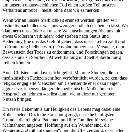
um unseren unausweichlichen Tod einen großen Teil unseres
Verhaltens antreibt – meist, ohne dass wir es merken.
Wenn wir an unsere Sterblichkeit erinnert werden, greifen wir
instinktiv nach allem, was uns weniger endlich erscheinen lässt: Wir
klammern uns stärker an unsere Weltanschauungen (die uns mit
etwas Größerem verbinden) oder streben nach Status und
Bedeutung (die uns das Gefühl geben, dass unser Leben zählt und
in Erinnerung bleiben wird). Das sind unbewusste Versuche, dem
Bewusstsein des Todes zu entkommen, und Forschungen zeigen,
dass sie uns zu Starrheit, Abwehrhaltung und Selbstüberhöhung
treiben können.
Auch Christen sind davor nicht gefeit. Mehrere Studien, die in
medizinischen Fachzeitschriften veröffentlicht wurden, zeigen, dass
religiös engagierte Menschen am Lebensende eher dazu neigen,
aggressive, lebensverlängernde medizinische Maßnahmen in
Anspruch zu nehmen – selbst dann, wenn diese nur geringen
Nutzen bringen.
Ein festes Bekenntnis zur Heiligkeit des Lebens mag dabei eine
Rolle spielen. Doch die Forschung zeigt, dass die häufigsten
Gründe, die religiöse Patienten und ihre Familien für solche
Maßnahmen angeben, Hoffnung auf ein Wunder sind, die
Weigerung, „Gott aufzugeben“, und die Überzeugung, dass jeder