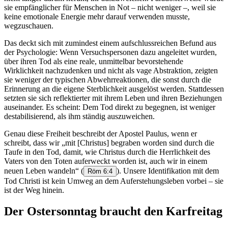
sie empfänglicher für Menschen in Not – nicht weniger –, weil sie
keine emotionale Energie mehr darauf verwenden musste,
wegzuschauen.
Das deckt sich mit zumindest einem aufschlussreichen Befund aus
der Psychologie: Wenn Versuchspersonen dazu angeleitet wurden,
über ihren Tod als eine reale, unmittelbar bevorstehende
Wirklichkeit nachzudenken und nicht als vage Abstraktion, zeigten
sie weniger der typischen Abwehrreaktionen, die sonst durch die
Erinnerung an die eigene Sterblichkeit ausgelöst werden. Stattdessen
setzten sie sich reflektierter mit ihrem Leben und ihren Beziehungen
auseinander. Es scheint: Dem Tod direkt zu begegnen, ist weniger
destabilisierend, als ihm ständig auszuweichen.
Genau diese Freiheit beschreibt der Apostel Paulus, wenn er
schreibt, dass wir „mit [Christus] begraben worden sind durch die
Taufe in den Tod, damit, wie Christus durch die Herrlichkeit des
Vaters von den Toten auferweckt worden ist, auch wir in einem
neuen Leben wandeln“
(
). Unsere Identifikation mit dem
Röm 6:4
Tod Christi ist kein Umweg an dem Auferstehungsleben vorbei – sie
ist der Weg hinein.
Der Ostersonntag braucht den Karfreitag