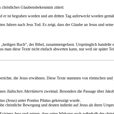
 christliches Glaubensbekenntnis zitiert:
und er ist begraben worden und am dritten Tag auferweckt worden gemäß
en Jahren nach Jesu Tod. Es zeigt, dass der Glaube an Jesus und seine
 „heiligen Buch“, der Bibel, zusammengefasst. Ursprünglich handelte e
 man diese Texte nicht einfach abwerten kann, nur weil sie später Tei
 Berichte, die Jesus erwähnen. Diese Texte stammen von römischen und
einen
Jüdischen Altertümern
zweimal. Besonders die Passage über Jakobu
tus (Jesus) unter Pontius Pilatus gekreuzigt wurde.
ühe christliche Bewegung und deuten indirekt auf Jesus als ihren Urspr
ie Existenz Jesu und zeigen, dass seine Wirkung auch außerhalb der c