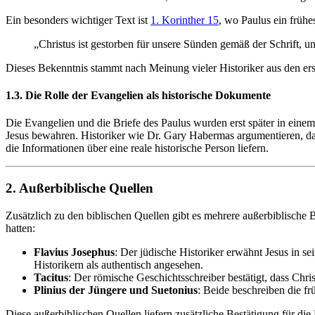
Ein besonders wichtiger Text ist
1. Korinther 15
, wo Paulus ein frühes
„Christus ist gestorben für unsere Sünden gemäß der Schrift, 
Dieses Bekenntnis stammt nach Meinung vieler Historiker aus den erst
1.3. Die Rolle der Evangelien als historische Dokumente
Die Evangelien und die Briefe des Paulus wurden erst später in einem
Jesus bewahren. Historiker wie Dr. Gary Habermas argumentieren, dass
die Informationen über eine reale historische Person liefern.
2. Außerbiblische Quellen
Zusätzlich zu den biblischen Quellen gibt es mehrere außerbiblische
hatten:
Flavius Josephus
: Der jüdische Historiker erwähnt Jesus in s
Historikern als authentisch angesehen.
Tacitus
: Der römische Geschichtsschreiber bestätigt, dass Chris
Plinius der Jüngere und Suetonius
: Beide beschreiben die fr
Diese außerbiblischen Quellen liefern zusätzliche Bestätigung für d