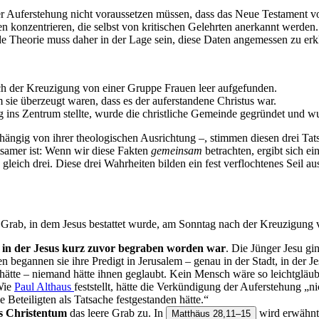
der Auferstehung nicht voraussetzen müssen, dass das Neue Testament vo
n konzentrieren, die selbst von kritischen Gelehrten anerkannt werden. 
de Theorie muss daher in der Lage sein, diese Daten angemessen zu erk
ch der Kreuzigung von einer Gruppe Frauen leer aufgefunden.
 sie überzeugt waren, dass es der auferstandene Christus war.
 ins Zentrum stellte, wurde die christliche Gemeinde gegründet und w
hängig von ihrer theologischen Ausrichtung –, stimmen diesen drei Tat
tsamer ist: Wenn wir diese Fakten
gemeinsam
betrachten, ergibt sich e
 gleich drei. Diese drei Wahrheiten bilden ein fest verflochtenes Seil au
das Grab, in dem Jesus bestattet wurde, am Sonntag nach der Kreuzigun
,
in der Jesus kurz zuvor begraben worden war
. Die Jünger Jesu gi
n begannen sie ihre Predigt in Jerusalem – genau in der Stadt, in der 
tte – niemand hätte ihnen geglaubt. Kein Mensch wäre so leichtgläub
 Wie
Paul Althaus
feststellt, hätte die Verkündigung der Auferstehung „n
 Beteiligten als Tatsache festgestanden hätte.“
s Christentum
das leere Grab zu. In
wird erwähnt,
Matthäus 28,11–15