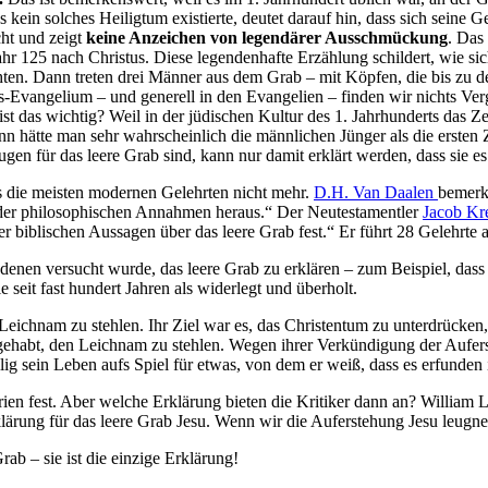
 kein solches Heiligtum existierte, deutet darauf hin, dass sich seine 
cht und zeigt
keine Anzeichen von legendärer Ausschmückung
. Das
hr 125 nach Christus. Diese legendenhafte Erzählung schildert, wie si
en. Dann treten drei Männer aus dem Grab – mit Köpfen, die bis zu 
-Evangelium – und generell in den Evangelien – finden wir nichts Verg
st das wichtig? Weil in der jüdischen Kultur des 1. Jahrhunderts das Z
hätte man sehr wahrscheinlich die männlichen Jünger als die ersten Ze
ugen für das leere Grab sind, kann nur damit erklärt werden, dass sie e
s die meisten modernen Gelehrten nicht mehr.
D.H. Van Daalen
bemerkt
n oder philosophischen Annahmen heraus.“ Der Neutestamentler
Jacob Kr
er biblischen Aussagen über das leere Grab fest.“ Er führt 28 Gelehrte
 denen versucht wurde, das leere Grab zu erklären – zum Beispiel, da
 seit fast hundert Jahren als widerlegt und überholt.
ichnam zu stehlen. Ihr Ziel war es, das Christentum zu unterdrücken, 
gehabt, den Leichnam zu stehlen. Wegen ihrer Verkündigung der Aufers
lig sein Leben aufs Spiel für etwas, von dem er weiß, dass es erfunden i
ien fest. Aber welche Erklärung bieten die Kritiker dann an? William La
klärung für das leere Grab Jesu. Wenn wir die Auferstehung Jesu leugne
rab – sie ist die einzige Erklärung!