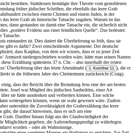
icht bestritten. Stattdessen bestätigte ihre Theorie vom gestohlenen
ammlung früher jüdischer Schriften, die ebenfalls das leere Grab
 Jahrhundert zwischen einem Christen und einem Juden, in der
n das leere Grab als historische Tatsache zugaben. Warum ist das
n, dann gestanden sie damit eine Tatsache ein, die sicherlich nicht
ies „positive Evidenz aus einer feindlichen Quelle“. Das bedeutet:
er Tatsache.
s entstanden ist. Dies datiert die Überlieferung so früh, dass sie
eise gibt es dafür? Zwei entscheidende Argumente: Der deutsche
liziert, dass Kaiphas, von dem wir wissen, dass er zu jener Zeit
phas‘ Amtszeit niedergeschrieben worden wäre, hätte man seinen Namen
ese Erzählung spätestens 37 n. Chr. – also innerhalb der ersten
us’ Überlieferung über das letzte Abendmahl
(
), die er
1. Korinther 11
irekt in die frühesten Jahre des Christentums zurückreicht (Craig).
 einig, dass der Bericht über die Bestattung Jesu eine der am besten
ttete. Josef war Mitglied des jüdischen Sanhedrins, einer Art
 über sie hätte ausdenken und verbreiten können. Eine solche
 nur dann weitergeben können, wenn sie wahr gewesen wäre. Zudem
aber unterstützt die Zuverlässigkeit der Graberzählung das leere
gibt, die darauf hinweisen, dass es sich um eine
re Grab. Darüber hinaus folgt aus der Glaubwürdigkeit der
de Möglichkeit gegeben, die Auferstehungspredigt zu widerlegen.
ntlarvt worden – oder als Wahnsinnige.
rabstätte eines verehrten Mannes ein Heiligtum zu errichten. Zur Zeit