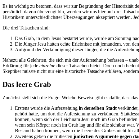
Es ist wichtig zu betonen, dass wir zur Begründung der Historizität 
persönlich davon überzeugt bin, werden wir uns hier auf drei Tatsache
Historikern unterschiedlichster Überzeugungen akzeptiert werden. Je
Die drei Tatsachen sind:
Das Grab, in dem Jesus bestattet wurde, wurde am Sonntag na
Die Jünger Jesu hatten echte Erlebnisse mit jemandem, von dem
Aufgrund der Verkündigung dieser Jünger, die die Auferstehung
Nahezu alle Gelehrten, die sich mit der Auferstehung befassen – unab
Erklärung für jede
einzelne
dieser Tatsachen bietet. Doch noch bedeu
Skeptiker müsste nicht nur eine historische Tatsache erklären, sondern
Das leere Grab
Zunächst stellt sich die Frage: Welche Beweise gibt es dafür, dass 
Erstens wurde die Auferstehung
in derselben Stadt
verkündet
gehört hatte, um dort die Auferstehung zu verkünden. Stattdesse
können, wenn sich der Leichnam Jesu noch im Grab befunden hä
wenn sein Körper noch im Grab lag und für alle sichtbar war.
Bestand haben können, wenn die Leere des Grabes nicht für alle
Zweitens geben die frühesten
jüdischen Argumente gegen da