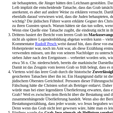
sie behaupteten, die Jünger hätten den Leichnam gestohlen. Das 
Leib implizit die entscheidende Tatsache, dass das Grab tatsächl
anerkennt, es aber auf andere Weise zu erklären versucht. Dar
ebenfalls darauf verwiesen wird, dass die Juden behaupteten, de
wichtig? Die jüdischen Führer waren erklärte Gegner des Christ
zu ihren Gunsten sprach. Warum hätten sie das tun sollen, wen
Wenn eine Quelle eine Tatsache zugibt, die eindeutig nicht in ih
Drittens basiert der Bericht vom leeren Grab im
Markusevang
nicht als spätere Legendenbildung abgetan werden kann – vielm
Kommentator
Rudolf Pesch
weist darauf hin, dass diese vor-m
Hoherpriester war, noch im Amt war, als diese Erzählung erstm
verwenden müssen, um ihn von seinem Nachfolger zu unterscheid
sieben Jahre nach den Ereignissen – verbreitet worden sein, wi
etwa 56 n. Chr. niederschrieb, bereits die markinische Darstell
Damit ist das Zeugnis vom leeren Grab so früh belegt, dass es
Viertens wird das leere Grab durch die historische
Zuverlässig
gesicherten Tatsachen über ihn ist. Ein Hauptgrund dafür ist 
jüdischem Obersten Gerichtshof. Personen dieser Führungsschic
Fälschung hätte die Christen sofort als Betrüger entlarvt. Da
würde man bei einer legendären Überlieferung erwarten, dass es 
Grab? Weil es zwischen dem Bericht über die Bestattung und de
zusammenhängende Überlieferung handelt. Wenn also der Bericht 
Bestattungserzählung, dass jeder wusste, wo Jesus begraben w
Denn wenn das Grab nicht leer gewesen wäre, hätte man es lei
Fünftens wurde das
Grab Jesu niemals als Heiligtum verehrt