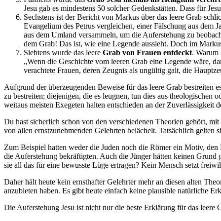
Jesu gab es mindestens 50 solcher Gedenkstätten. Dass für Jesus
Sechstens ist der Bericht von Markus über das leere Grab schli
Evangelium des Petrus vergleichen, einer Fälschung aus dem Ja
aus dem Umland versammeln, um die Auferstehung zu beobacht
dem Grab! Das ist, wie eine Legende aussieht. Doch im Markus
Siebtens wurde das leere
Grab von Frauen entdeckt
. Warum i
„Wenn die Geschichte vom leeren Grab eine Legende wäre, dann 
verachtete Frauen, deren Zeugnis als ungültig galt, die Hauptze
Aufgrund der überzeugenden Beweise für das leere Grab bestreiten e
zu bestreiten; diejenigen, die es leugnen, tun dies aus theologische
weitaus meisten Exegeten halten entschieden an der Zuverlässigkeit d
Du hast sicherlich schon von den verschiedenen Theorien gehört, mit
von allen ernstzunehmenden Gelehrten belächelt. Tatsächlich gelten sie
Zum Beispiel hatten weder die Juden noch die Römer ein Motiv, den Le
die Auferstehung bekräftigten. Auch die Jünger hätten keinen Grund 
sie all das für eine bewusste Lüge ertragen? Kein Mensch setzt freiwil
Daher hält heute kein ernsthafter Gelehrter mehr an diesen alten Theor
anzubieten haben. Es gibt heute einfach keine plausible natürliche Er
Die Auferstehung Jesu ist nicht nur die beste Erklärung für das leere G