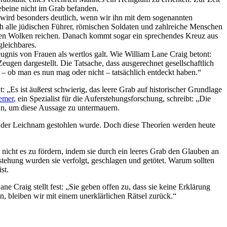
Gebeine nicht im Grab befanden.
 wird besonders deutlich, wenn wir ihn mit dem sogenannten
ch alle jüdischen Führer, römischen Soldaten und zahlreiche Menschen
den Wolken reichen. Danach kommt sogar ein sprechendes Kreuz aus
leichbares.
eugnis von Frauen als wertlos galt. Wie William Lane Craig betont:
ugen dargestellt. Die Tatsache, dass ausgerechnet gesellschaftlich
s – ob man es nun mag oder nicht – tatsächlich entdeckt haben.“
: „Es ist äußerst schwierig, das leere Grab auf historischer Grundlage
emer
, ein Spezialist für die Auferstehungsforschung, schreibt: „Die
 an, um diese Aussage zu untermauern.
ss der Leichnam gestohlen wurde. Doch diese Theorien werden heute
nicht es zu fördern, indem sie durch ein leeres Grab den Glauben an
tehung wurden sie verfolgt, geschlagen und getötet. Warum sollten
st.
ne Craig stellt fest: „Sie geben offen zu, dass sie keine Erklärung
n, bleiben wir mit einem unerklärlichen Rätsel zurück.“