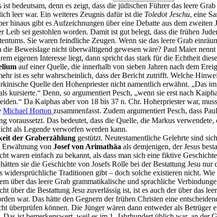
ist bedeutsam, denn es zeigt, dass die jüdischen Führer das leere Grab n
ich leer war. Ein weiteres Zeugnis dafür ist die
Toledot Jeschu
, eine S
über hinaus gibt es Aufzeichnungen über eine Debatte aus dem zweiten
r Leib sei gestohlen worden. Damit ist gut belegt, dass die frühen Jude
entums. Sie waren feindliche Zeugen. Wenn sie das leere Grab einräumte
n die Beweislage nicht überwältigend gewesen wäre? Paul Maier nennt d
rem eigenen Interesse liegt, dann spricht das stark für die Echtheit dies
elium
auf einer Quelle, die innerhalb von sieben Jahren nach dem Ereigni
ehr ist es sehr wahrscheinlich, dass der Bericht zutrifft. Welche Hinw
arkinische Quelle den Hohenpriester nicht namentlich erwähnt. „Das imp
als kursierte.“ Denn, so argumentiert Pesch, „wenn sie erst nach Kai
en.“ Da Kaiphas aber von 18 bis 37 n. Chr. Hoherpriester war, muss di
e
Michael Horton
zusammenfasst. Zudem argumentiert Pesch, dass Paul
ung voraussetzt. Das bedeutet, dass die Quelle, die Markus verwendete, d
 nicht als Legende verworfen werden kann.
keit der Graberzählung
gestützt. Neutestamentliche Gelehrte sind sich
die Erwähnung von
Josef von Arimathäa
als demjenigen, der Jesus besta
ht waren einfach zu bekannt, als dass man sich eine fiktive Geschichte
her hätten sie die Geschichte von Josefs Rolle bei der Bestattung Jesu
widersprüchliche Traditionen gibt – doch solche existieren nicht. Wie 
m über das leere Grab grammatikalische und sprachliche Verbindungen 
über die Bestattung Jesu zuverlässig ist, ist es auch der über das lee
orden war. Das hätte den Gegnern der frühen Christen eine entscheiden
cht überprüfen können. Die Jünger wären dann entweder als Betrüger e
.
Das ist bemerkenswert, weil es im 1. Jahrhundert üblich war, an der G