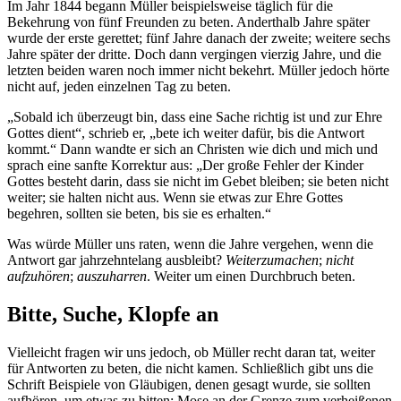
Im Jahr 1844 begann Müller beispielsweise täglich für die
Bekehrung von fünf Freunden zu beten. Anderthalb Jahre später
wurde der erste gerettet; fünf Jahre danach der zweite; weitere sechs
Jahre später der dritte. Doch dann vergingen vierzig Jahre, und die
letzten beiden waren noch immer nicht bekehrt. Müller jedoch hörte
nicht auf, jeden einzelnen Tag zu beten.
„Sobald ich überzeugt bin, dass eine Sache richtig ist und zur Ehre
Gottes dient“, schrieb er, „bete ich weiter dafür, bis die Antwort
kommt.“ Dann wandte er sich an Christen wie dich und mich und
sprach eine sanfte Korrektur aus: „Der große Fehler der Kinder
Gottes besteht darin, dass sie nicht im Gebet bleiben; sie beten nicht
weiter; sie halten nicht aus. Wenn sie etwas zur Ehre Gottes
begehren, sollten sie beten, bis sie es erhalten.“
Was würde Müller uns raten, wenn die Jahre vergehen, wenn die
Antwort gar jahrzehntelang ausbleibt?
Weiterzumachen
;
nicht
aufzuhören
;
auszuharren
. Weiter um einen Durchbruch beten.
Bitte, Suche, Klopfe an
Vielleicht fragen wir uns jedoch, ob Müller recht daran tat, weiter
für Antworten zu beten, die nicht kamen. Schließlich gibt uns die
Schrift Beispiele von Gläubigen, denen gesagt wurde, sie sollten
aufhören, um etwas zu bitten: Mose an der Grenze zum verheißenen