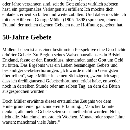
oder Jahre vergangen sind, seit du Gott zuletzt wirklich gebeten
hast, ein gottgemäßes Verlangen zu erfüllen: Ich möchte dich
einladen, erneut zu bitten und weiterzubitten. Und dabei möchte ich
mit der Hilfe von George Müller (1805–1898) sprechen, einem
Freund, der meinen eigenen Gebeten neue Hoffnung gegeben hat.
50-Jahre Gebete
Müllers Leben ist aus einer bestimmten Perspektive eine Geschichte
erhörter Gebete. Zu Beginn seines Waisenhausdienstes in Bristol,
England, fasste er den Entschluss, niemanden außer Gott um Geld
zu bitten. Das Ergebnis war ein Leben beständigen Gebets und
beständiger Gebetserhörungen. „Ich würde nicht im Geringsten
übertreiben“, sagte Müller in seinen Siebzigern, „wenn ich sage,
dass ich dreißigtausend Gebetserhörungen erlebt habe, entweder
noch in derselben Stunde oder am selben Tag, an dem die Bitten
ausgesprochen wurden.“
Doch Müller erwähnte dieses erstaunliche Zeugnis vor dem
Hintergrund einer ganz anderen Erfahrung: „Mancher könnte
denken, alle meine Gebete seien so schnell erhört worden. Nein,
nicht alle. Manchmal musste ich Wochen, Monate oder sogar Jahre
warten; manchmal viele Jahre.“