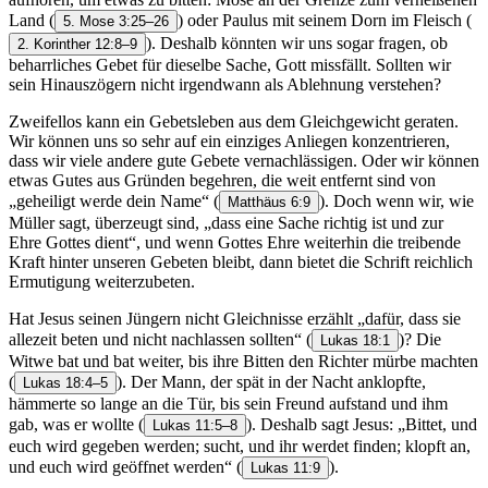
Land
(
) oder Paulus mit seinem Dorn im Fleisch
(
5. Mose 3:25–26
). Deshalb könnten wir uns sogar fragen, ob
2. Korinther 12:8–9
beharrliches Gebet für dieselbe Sache, Gott missfällt. Sollten wir
sein Hinauszögern nicht irgendwann als Ablehnung verstehen?
Zweifellos kann ein Gebetsleben aus dem Gleichgewicht geraten.
Wir können uns so sehr auf ein einziges Anliegen konzentrieren,
dass wir viele andere gute Gebete vernachlässigen. Oder wir können
etwas Gutes aus Gründen begehren, die weit entfernt sind von
„geheiligt werde dein Name“
(
). Doch wenn wir, wie
Matthäus 6:9
Müller sagt, überzeugt sind, „dass eine Sache richtig ist und zur
Ehre Gottes dient“, und wenn Gottes Ehre weiterhin die treibende
Kraft hinter unseren Gebeten bleibt, dann bietet die Schrift reichlich
Ermutigung weiterzubeten.
Hat Jesus seinen Jüngern nicht Gleichnisse erzählt „dafür, dass sie
allezeit beten und nicht nachlassen sollten“
(
)? Die
Lukas 18:1
Witwe bat und bat weiter, bis ihre Bitten den Richter mürbe machten
(
). Der Mann, der spät in der Nacht anklopfte,
Lukas 18:4–5
hämmerte so lange an die Tür, bis sein Freund aufstand und ihm
gab, was er wollte
(
). Deshalb sagt Jesus: „Bittet, und
Lukas 11:5–8
euch wird gegeben werden; sucht, und ihr werdet finden; klopft an,
und euch wird geöffnet werden“
(
).
Lukas 11:9