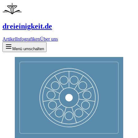
dreieinigkeit.de
Artikel
Infografiken
Über uns
Menü umschalten