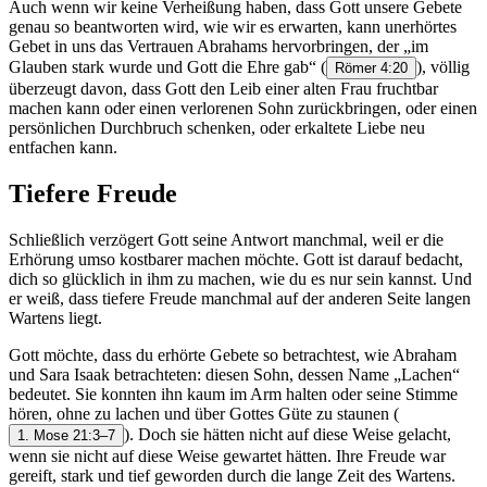
Auch wenn wir keine Verheißung haben, dass Gott unsere Gebete
genau so beantworten wird, wie wir es erwarten, kann unerhörtes
Gebet in uns das Vertrauen Abrahams hervorbringen, der „im
Glauben stark wurde und Gott die Ehre gab“
(
), völlig
Römer 4:20
überzeugt davon, dass Gott den Leib einer alten Frau fruchtbar
machen kann oder einen verlorenen Sohn zurückbringen, oder einen
persönlichen Durchbruch schenken, oder erkaltete Liebe neu
entfachen kann.
Tiefere Freude
Schließlich verzögert Gott seine Antwort manchmal, weil er die
Erhörung umso kostbarer machen möchte. Gott ist darauf bedacht,
dich so glücklich in ihm zu machen, wie du es nur sein kannst. Und
er weiß, dass tiefere Freude manchmal auf der anderen Seite langen
Wartens liegt.
Gott möchte, dass du erhörte Gebete so betrachtest, wie Abraham
und Sara Isaak betrachteten: diesen Sohn, dessen Name „Lachen“
bedeutet. Sie konnten ihn kaum im Arm halten oder seine Stimme
hören, ohne zu lachen und über Gottes Güte zu staunen
(
). Doch sie hätten nicht auf diese Weise gelacht,
1. Mose 21:3–7
wenn sie nicht auf diese Weise gewartet hätten. Ihre Freude war
gereift, stark und tief geworden durch die lange Zeit des Wartens.