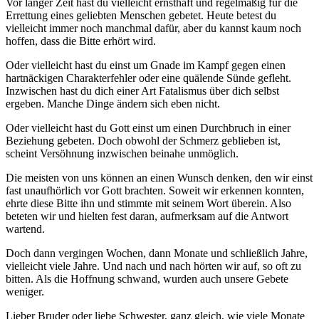
Vor langer Zeit hast du vielleicht ernsthaft und regelmäßig für die
Errettung eines geliebten Menschen gebetet. Heute betest du
vielleicht immer noch manchmal dafür, aber du kannst kaum noch
hoffen, dass die Bitte erhört wird.
Oder vielleicht hast du einst um Gnade im Kampf gegen einen
hartnäckigen Charakterfehler oder eine quälende Sünde gefleht.
Inzwischen hast du dich einer Art Fatalismus über dich selbst
ergeben. Manche Dinge ändern sich eben nicht.
Oder vielleicht hast du Gott einst um einen Durchbruch in einer
Beziehung gebeten. Doch obwohl der Schmerz geblieben ist,
scheint Versöhnung inzwischen beinahe unmöglich.
Die meisten von uns können an einen Wunsch denken, den wir einst
fast unaufhörlich vor Gott brachten. Soweit wir erkennen konnten,
ehrte diese Bitte ihn und stimmte mit seinem Wort überein. Also
beteten wir und hielten fest daran, aufmerksam auf die Antwort
wartend.
Doch dann vergingen Wochen, dann Monate und schließlich Jahre,
vielleicht viele Jahre. Und nach und nach hörten wir auf, so oft zu
bitten. Als die Hoffnung schwand, wurden auch unsere Gebete
weniger.
Lieber Bruder oder liebe Schwester, ganz gleich, wie viele Monate