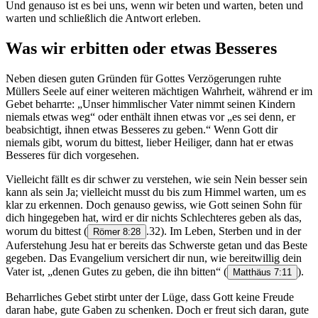
Und genauso ist es bei uns, wenn wir beten und warten, beten und
warten und schließlich die Antwort erleben.
Was wir erbitten oder etwas Besseres
Neben diesen guten Gründen für Gottes Verzögerungen ruhte
Müllers Seele auf einer weiteren mächtigen Wahrheit, während er im
Gebet beharrte: „Unser himmlischer Vater nimmt seinen Kindern
niemals etwas weg“ oder enthält ihnen etwas vor „es sei denn, er
beabsichtigt, ihnen etwas Besseres zu geben.“ Wenn Gott dir
niemals gibt, worum du bittest, lieber Heiliger, dann hat er etwas
Besseres für dich vorgesehen.
Vielleicht fällt es dir schwer zu verstehen, wie sein Nein besser sein
kann als sein Ja; vielleicht musst du bis zum Himmel warten, um es
klar zu erkennen. Doch genauso gewiss, wie Gott seinen Sohn für
dich hingegeben hat, wird er dir nichts Schlechteres geben als das,
worum du bittest
(
.32). Im Leben, Sterben und in der
Römer 8:28
Auferstehung Jesu hat er bereits das Schwerste getan und das Beste
gegeben. Das Evangelium versichert dir nun, wie bereitwillig dein
Vater ist, „denen Gutes zu geben, die ihn bitten“
(
).
Matthäus 7:11
Beharrliches Gebet stirbt unter der Lüge, dass Gott keine Freude
daran habe, gute Gaben zu schenken. Doch er freut sich daran, gute