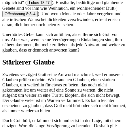
möglich ist“
(
). Ernsthafte, bedürftige und glaubende
Lukas 18:27
Gebete sind vor ihm wie Weihrauch, ein wohlriechender Duft
(
). Und wenn Monate oder Jahre vergehen und
Offenbarung 8:3–4
alle irdischen Wahrscheinlichkeiten verschwinden, erfreut er sich
daran, dich immer noch beten zu sehen.
Unerhörtes Gebet kann sich anfühlen, als entferne sich Gott von
uns. Aber was, wenn seine Verzögerungen Einladungen sind, ihm
näherzukommen, ihn mehr zu lieben als jede Antwort und weiter zu
glauben, dass er dennoch antworten kann?
Stärkerer Glaube
Zweitens verzögert Gott seine Antwort manchmal, weil er unseren
Glauben prüfen möchte. Wir brauchen Glauben, einen starken
Glauben, um weiterhin für etwas zu beten, das noch nicht
gekommen ist; um weiter auf eine Sonne zu warten, die nicht
aufgeht; um weiter an eine Tür zu klopfen, die sich nicht bewegt.
Der Glaube vieler ist im Warten verkümmert. Es kann leichter
erscheinen zu glauben, dass Gott nicht hört oder sich nicht kümmert,
als immer wieder zu bitten.
Doch Gott hört; er kümmert sich und er ist in der Lage, mit einem
einzigen Wort die lange Verzögerung zu beenden. Deshalb gilt: