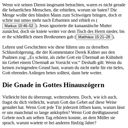
Wenn wir seinen Dienst insgesamt betrachten, waren es nicht gerade
die beharrlichen Menschen, die erhielten, worum sie baten? Die
Menge wollte den blinden Mann zum Schweigen bringen, doch er
schrie nur umso mehr nach Erbarmen und erhielt es
(
). Jesus ignorierte die kanaanäische Mutter
Markus 10:46–52
zunächst, doch sie kniete weiter vor dem Tisch des Herrn nieder, bis
er ihr schließlich einen Brotkrumen gab
(
).
Matthäus 15:21–28
Lehren und Geschichten wie diese führen uns zu derselben
Schlussfolgerung, die der Kommentator Derek Kidner aus den
Psalmen zog: „Es scheint, als ziehe Gott ein Übermaß an Kühnheit
im Gebet einem Übermaß an Vorsicht vor.“ Deshalb gilt: Wenn du
keinen zwingenden Grund hast, warum du nicht mehr für ein tiefes,
Gott ehrendes Anliegen beten solltest, dann bete weiter.
Die Gnade in Gottes Hinauszögern
Vielleicht bist du überzeugt, weiterzubeten. Doch, wie ich auch,
fragst du dich vielleicht, warum Gott das Gebet auf diese Weise
gestaltet hat. Wenn Gott jede Tür jederzeit öffnen kann, warum lässt
er uns manchmal so lange anklopfen? Wenn Gott dreißigtausend
Gebete noch am selben Tag erhören konnte, an dem Müller sie
sprach, warum wartete er bei anderen fünfzig Jahre?