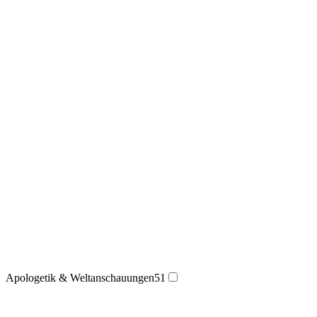
Apologetik & Weltanschauungen
51