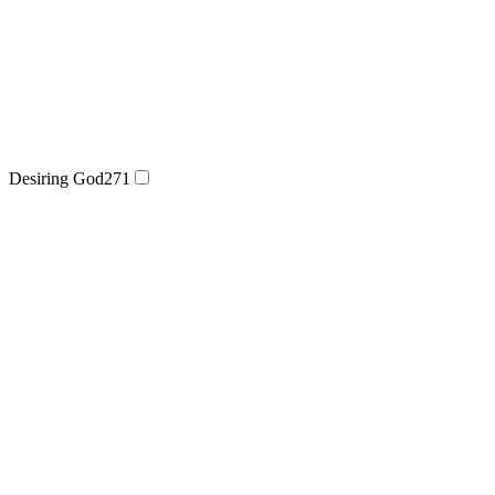
Desiring God
271