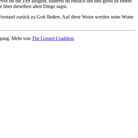
vor dir die Zeit ausgeht, blätterst du einfach um und gehst zu einem
e über dieselben alten Dinge sagst.
erstand zurück zu Gott fließen. Auf diese Weise werden seine Worte
igung. Mehr von
The Gospel Coalition
.