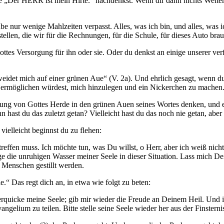
te „Der HERR ist mein Hirte.“ nachdenkst. Wenn dir dann nichts Weitere
habe nur wenige Mahlzeiten verpasst. Alles, was ich bin, und alles, was 
tellen, die wir für die Rechnungen, für die Schule, für dieses Auto bra
ottes Versorgung für ihn oder sie. Oder du denkst an einige unserer ve
weidet mich auf einer grünen Aue“ (V. 2a). Und ehrlich gesagt, wenn du
e ermöglichen würdest, mich hinzulegen und ein Nickerchen zu machen
g von Gottes Herde in den grünen Auen seines Wortes denken, und es re
n hast du das zuletzt getan? Vielleicht hast du das noch nie getan, aber
vielleicht beginnst du zu flehen:
reffen muss. Ich möchte tun, was Du willst, o Herr, aber ich weiß nicht,
ige die unruhigen Wasser meiner Seele in dieser Situation. Lass mich 
 Menschen gestillt werden.
.“ Das regt dich an, in etwa wie folgt zu beten:
 erquicke meine Seele; gib mir wieder die Freude an Deinem Heil. Und ic
vangelium zu teilen. Bitte stelle seine Seele wieder her aus der Finste