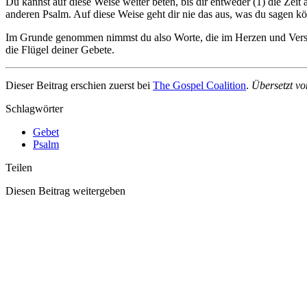
Du kannst auf diese Weise weiter beten, bis dir entweder (1) die Zeit
anderen Psalm. Auf diese Weise geht dir nie das aus, was du sagen kön
Im Grunde genommen nimmst du also Worte, die im Herzen und Verstan
die Flügel deiner Gebete.
Dieser Beitrag erschien zuerst bei
The Gospel Coalition
.
Übersetzt v
Schlagwörter
Gebet
Psalm
Teilen
Diesen Beitrag weitergeben