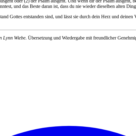
 ausgeht oder (2) der Psalm ausgeht. Und wenn dir der Psalm ausgeht, be
ntest, und das Beste daran ist, dass du nie wieder dieselben alten Ding
d Gottes entstanden sind, und lässt sie durch dein Herz und deinen V
on Lynn Wiebe.
Übersetzung und Wiedergabe mit freundlicher Genehm