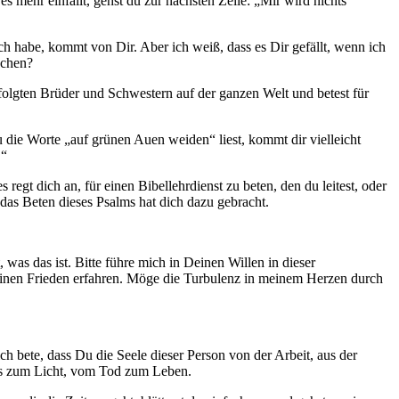
s mehr einfällt, gehst du zur nächsten Zeile: „Mir wird nichts
ich habe, kommt von Dir. Aber ich weiß, dass es Dir gefällt, wenn ich
uchen?
rfolgten Brüder und Schwestern auf der ganzen Welt und betest für
 die Worte „auf grünen Auen weiden“ liest, kommt dir vielleicht
.“
gt dich an, für einen Bibellehrdienst zu beten, den du leitest, oder
 das Beten dieses Psalms hat dich dazu gebracht.
 was das ist. Bitte führe mich in Deinen Willen in dieser
Deinen Frieden erfahren. Möge die Turbulenz in meinem Herzen durch
h bete, dass Du die Seele dieser Person von der Arbeit, aus der
rnis zum Licht, vom Tod zum Leben.