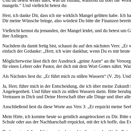
Und du betest weiter alles, was dir einfällt, während du über die Wor
mangeln.“ Und vielleicht betest du:
Herr, ich danke Dir, dass ich nie wirklich Mangel gelitten habe. Ich 
Dir meine Wünsche bringe, also würdest Du bitte die Finanzen bereits
Vielleicht kennst du jemanden, der Mangel leidet, und du betest um G
ihre Anliegen.
Nachdem du damit fertig bist, schaust du auf den nächsten Vers: „Er 
einfach der Gedanke: „Herr, ich wäre dankbar, wenn Du es mir heut
Möglicherweise lässt dich der Ausdruck „grüne Auen“ an die Versorgun
für einen Lehrer oder Pastor, der dich mit dem Wort Gottes nährt. Wan
Als Nächstes liest du: „Er führt mich zu stillen Wassern“ (V. 2b). Und 
Ja, Herr, führe mich in der Entscheidung, die ich über meine Zukunft t
Angelegenheit. Und führe mich zu stillen Wassern darin. Bitte beruh
Vertrauen in Dich und Deine Herrschaft über alle Dinge und über alle
Anschließend liest du diese Worte aus Vers 3: „Er erquickt meine Seele
Mein Hirte, ich komme heute so geistlich ausgetrocknet zu Dir. Bitte
Schule oder aus der Nachbarschaft erquickst, mit der ich hoffe, das E