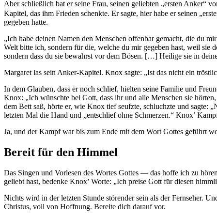
Aber schließlich bat er seine Frau, seinen geliebten „ersten Anker“ v
Kapitel, das ihm Frieden schenkte. Er sagte, hier habe er seinen „er
gegeben hatte.
„Ich habe deinen Namen den Menschen offenbar gemacht, die du mir aus
Welt bitte ich, sondern für die, welche du mir gegeben hast, weil sie 
sondern dass du sie bewahrst vor dem Bösen. […] Heilige sie in deiner Wahrhe
Margaret las sein Anker-Kapitel. Knox sagte: „Ist das nicht ein tröstl
In dem Glauben, dass er noch schlief, hielten seine Familie und Fre
Knox: „Ich wünschte bei Gott, dass ihr und alle Menschen sie hörten
dem Bett saß, hörte er, wie Knox tief seufzte, schluchzte und sagte:
letzten Mal die Hand und „entschlief ohne Schmerzen.“ Knox’ Kampf
Ja, und der Kampf war bis zum Ende mit dem Wort Gottes geführt wor
Bereit für den Himmel
Das Singen und Vorlesen des Wortes Gottes — das hoffe ich zu höre
geliebt hast, bedenke Knox’ Worte: „Ich preise Gott für diesen himml
Nichts wird in der letzten Stunde störender sein als der Fernseher. 
Christus, voll von Hoffnung. Bereite dich darauf vor.