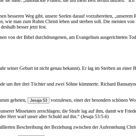
ie sie hatte: „halbnackte Frauen, die um mein Bett herum tanzten.“ Ich 
einen besseren Weg gibt, unsere Seelen darauf vorzubereiten, „unserem R
ilen, wie man zum Ruhm Christi leben und sterben soll. Die meisten vo
eshalb besser jetzt fest.
ir einen von der Bibel durchdrungenen, am Evangelium ausgerichteten T
hr seiner Geburt ist nicht genau bekannt). Er lag im Sterben an einer
gerade um ihre drei Töchter und zwei Söhne kümmerte. Richard Bannaty
 darum gebeten,
vorzulesen, einer der besonders schönen Wo
Jesaja 53
serer Missetaten zerschlagen; die Strafe lag auf ihm, damit wir Fried
err warf unser aller Schuld auf ihn.“ (Jesaja‬ 53‬:5‬-6‬)‬‬‬‬‬
aillierten Beschreibung der Beziehung zwischen der Auferstehung Chris