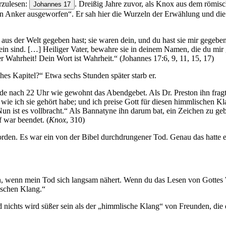
orzulesen:
. Dreißig Jahre zuvor, als Knox aus dem römis
Johannes 17
sten Anker ausgeworfen“. Er sah hier die Wurzeln der Erwählung und die
 der Welt gegeben hast; sie waren dein, und du hast sie mir gegeben, u
dein sind. […] Heiliger Vater, bewahre sie in deinem Namen, die du mir 
it! Dein Wort ist Wahrheit.“ (Johannes‬ 17‬:6‬, 9‬, 11‬, 15‬, 17‬)‬‬‬‬‬‬‬‬
iches Kapitel?“ Etwa sechs Stunden später starb er.
unde nach 22 Uhr wie gewohnt das Abendgebet. Als Dr. Preston ihn frag
, wie ich sie gehört habe; und ich preise Gott für diesen himmlischen
 „Nun ist es vollbracht.“ Als Bannatyne ihn darum bat, ein Zeichen zu 
 war beendet. (
Knox
, 310)
den. Es war ein von der Bibel durchdrungener Tod. Genau das hatte e
n, wenn mein Tod sich langsam nähert. Wenn du das Lesen von Gottes
ischen Klang.“
Und nichts wird süßer sein als der „himmlische Klang“ von Freunden, di