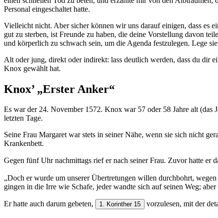
einen schnellen Tod zu beten, und erzählte mir von den Albträumen, d
Personal eingeschaltet hatte.
Vielleicht nicht. Aber sicher können wir uns darauf einigen, dass es 
gut zu sterben, ist Freunde zu haben, die deine Vorstellung davon te
und körperlich zu schwach sein, um die Agenda festzulegen. Lege sie d
Alt oder jung, direkt oder indirekt: lass deutlich werden, dass du d
Knox gewählt hat.
Knox’ „Erster Anker“
Es war der 24. November 1572. Knox war 57 oder 58 Jahre alt (das Ja
letzten Tage.
Seine Frau Margaret war stets in seiner Nähe, wenn sie sich nicht 
Krankenbett.
Gegen fünf Uhr nachmittags rief er nach seiner Frau. Zuvor hatte er
„Doch er wurde um unserer Übertretungen willen durchbohrt, wegen un
gingen in die Irre wie Schafe, jeder wandte sich auf seinen Weg; aber der H
Er hatte auch darum gebeten,
vorzulesen, mit der det
1. Korinther 15