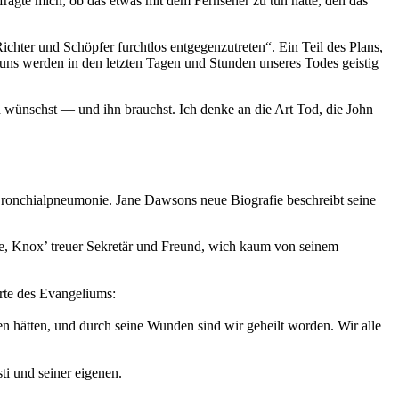
fragte mich, ob das etwas mit dem Fernseher zu tun hatte, den das
ichter und Schöpfer furchtlos entgegenzutreten“. Ein Teil des Plans,
n uns werden in den letzten Tagen und Stunden unseres Todes geistig
od wünschst — und ihn brauchst. Ich denke an die Art Tod, die John
 Bronchialpneumonie. Jane Dawsons neue Biografie beschreibt seine
ne, Knox’ treuer Sekretär und Freund, wich kaum von seinem
rte des Evangeliums:
en hätten, und durch seine Wunden sind wir geheilt worden. Wir alle
ti und seiner eigenen.