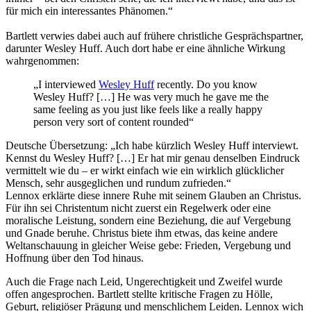
für mich ein interessantes Phänomen.“
Bartlett verwies dabei auch auf frühere christliche Gesprächspartner,
darunter Wesley Huff. Auch dort habe er eine ähnliche Wirkung
wahrgenommen:
„I interviewed
Wesley Huff
recently. Do you know
Wesley Huff? […] He was very much he gave me the
same feeling as you just like feels like a really happy
person very sort of content rounded“
Deutsche Übersetzung: „Ich habe kürzlich Wesley Huff interviewt.
Kennst du Wesley Huff? […] Er hat mir genau denselben Eindruck
vermittelt wie du – er wirkt einfach wie ein wirklich glücklicher
Mensch, sehr ausgeglichen und rundum zufrieden.“
Lennox erklärte diese innere Ruhe mit seinem Glauben an Christus.
Für ihn sei Christentum nicht zuerst ein Regelwerk oder eine
moralische Leistung, sondern eine Beziehung, die auf Vergebung
und Gnade beruhe. Christus biete ihm etwas, das keine andere
Weltanschauung in gleicher Weise gebe: Frieden, Vergebung und
Hoffnung über den Tod hinaus.
Auch die Frage nach Leid, Ungerechtigkeit und Zweifel wurde
offen angesprochen. Bartlett stellte kritische Fragen zu Hölle,
Geburt, religiöser Prägung und menschlichem Leiden. Lennox wich