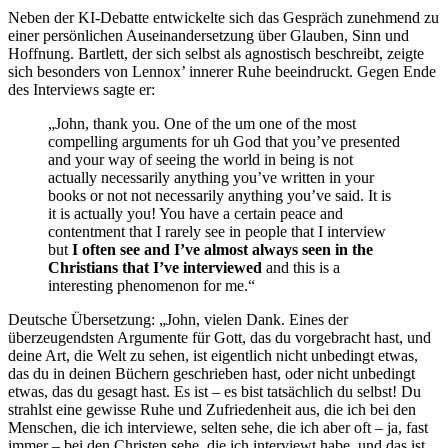
Neben der KI-Debatte entwickelte sich das Gespräch zunehmend zu
einer persönlichen Auseinandersetzung über Glauben, Sinn und
Hoffnung. Bartlett, der sich selbst als agnostisch beschreibt, zeigte
sich besonders von Lennox’ innerer Ruhe beeindruckt. Gegen Ende
des Interviews sagte er:
„John, thank you. One of the um one of the most
compelling arguments for uh God that you’ve presented
and your way of seeing the world in being is not
actually necessarily anything you’ve written in your
books or not not necessarily anything you’ve said. It is
it is actually you! You have a certain peace and
contentment that I rarely see in people that I interview
but
I often see and I’ve almost always seen in the
Christians that I’ve interviewed
and this is a
interesting phenomenon for me.“
Deutsche Übersetzung: „John, vielen Dank. Eines der
überzeugendsten Argumente für Gott, das du vorgebracht hast, und
deine Art, die Welt zu sehen, ist eigentlich nicht unbedingt etwas,
das du in deinen Büchern geschrieben hast, oder nicht unbedingt
etwas, das du gesagt hast. Es ist – es bist tatsächlich du selbst! Du
strahlst eine gewisse Ruhe und Zufriedenheit aus, die ich bei den
Menschen, die ich interviewe, selten sehe, die ich aber oft – ja, fast
immer – bei den Christen sehe, die ich interviewt habe, und das ist