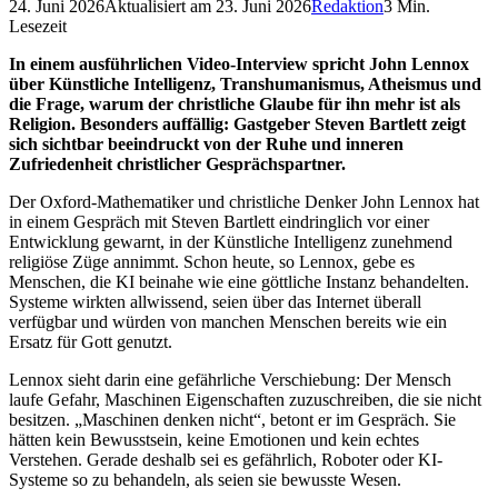
24. Juni 2026
Aktualisiert am
23. Juni 2026
Redaktion
3
Min.
Lesezeit
In einem ausführlichen Video-Interview spricht John Lennox
über Künstliche Intelligenz, Transhumanismus, Atheismus und
die Frage, warum der christliche Glaube für ihn mehr ist als
Religion. Besonders auffällig: Gastgeber Steven Bartlett zeigt
sich sichtbar beeindruckt von der Ruhe und inneren
Zufriedenheit christlicher Gesprächspartner.
Der Oxford-Mathematiker und christliche Denker John Lennox hat
in einem Gespräch mit Steven Bartlett eindringlich vor einer
Entwicklung gewarnt, in der Künstliche Intelligenz zunehmend
religiöse Züge annimmt. Schon heute, so Lennox, gebe es
Menschen, die KI beinahe wie eine göttliche Instanz behandelten.
Systeme wirkten allwissend, seien über das Internet überall
verfügbar und würden von manchen Menschen bereits wie ein
Ersatz für Gott genutzt.
Lennox sieht darin eine gefährliche Verschiebung: Der Mensch
laufe Gefahr, Maschinen Eigenschaften zuzuschreiben, die sie nicht
besitzen. „Maschinen denken nicht“, betont er im Gespräch. Sie
hätten kein Bewusstsein, keine Emotionen und kein echtes
Verstehen. Gerade deshalb sei es gefährlich, Roboter oder KI-
Systeme so zu behandeln, als seien sie bewusste Wesen.