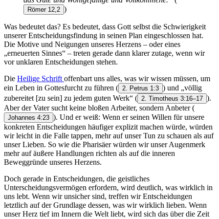
)
Römer 12,2
Was bedeutet das? Es bedeutet, dass Gott selbst die Schwierigkeit
unserer Entscheidungsfindung in seinen Plan eingeschlossen hat.
Die Motive und Neigungen unseres Herzens – oder eines
„erneuerten Sinnes“ – treten gerade dann klarer zutage, wenn wir
vor unklaren Entscheidungen stehen.
Die
Heilige Schrift
offenbart uns alles, was wir wissen müssen, um
ein Leben in Gottesfurcht zu führen
(
) und „völlig
2. Petrus 1:3
zubereitet [zu sein] zu jedem guten Werk“
(
).
2. Timotheus 3:16–17
Aber der Vater sucht keine bloßen Arbeiter, sondern Anbeter
(
). Und er weiß: Wenn er seinen Willen für unsere
Johannes 4:23
konkreten Entscheidungen häufiger explizit machen würde, würden
wir leicht in die Falle tappen, mehr auf unser Tun zu schauen als auf
unser Lieben. So wie die Pharisäer würden wir unser Augenmerk
mehr auf äußere Handlungen richten als auf die inneren
Beweggründe unseres Herzens.
Doch gerade in Entscheidungen, die geistliches
Unterscheidungsvermögen erfordern, wird deutlich, was wirklich in
uns lebt. Wenn wir unsicher sind, treffen wir Entscheidungen
letztlich auf der Grundlage dessen, was wir wirklich lieben. Wenn
unser Herz tief im Innern die Welt liebt, wird sich das über die Zeit