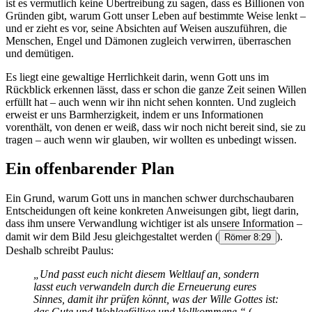
ist es vermutlich keine Übertreibung zu sagen, dass es Billionen von
Gründen gibt, warum Gott unser Leben auf bestimmte Weise lenkt –
und er zieht es vor, seine Absichten auf Weisen auszuführen, die
Menschen, Engel und Dämonen zugleich verwirren, überraschen
und demütigen.
Es liegt eine gewaltige Herrlichkeit darin, wenn Gott uns im
Rückblick erkennen lässt, dass er schon die ganze Zeit seinen Willen
erfüllt hat – auch wenn wir ihn nicht sehen konnten. Und zugleich
erweist er uns Barmherzigkeit, indem er uns Informationen
vorenthält, von denen er weiß, dass wir noch nicht bereit sind, sie zu
tragen – auch wenn wir glauben, wir wollten es unbedingt wissen.
Ein offenbarender Plan
Ein Grund, warum Gott uns in manchen schwer durchschaubaren
Entscheidungen oft keine konkreten Anweisungen gibt, liegt darin,
dass ihm unsere Verwandlung wichtiger ist als unsere Information –
damit wir dem Bild Jesu gleichgestaltet werden
(
).
Römer 8:29
Deshalb schreibt Paulus:
„Und passt euch nicht diesem Weltlauf an, sondern
lasst euch verwandeln durch die Erneuerung eures
Sinnes, damit ihr prüfen könnt, was der Wille Gottes ist:
das Gute und Wohlgefällige und Vollkommene.“
(