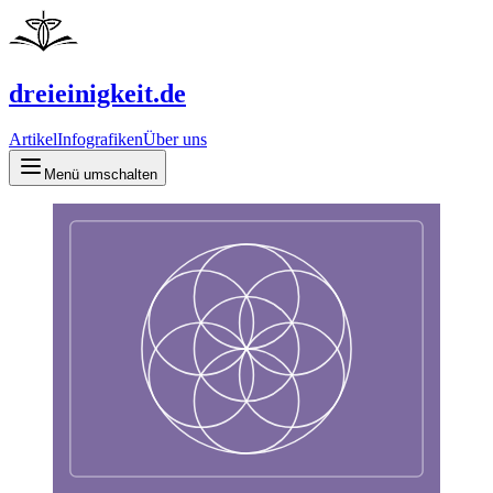
dreieinigkeit.de
Artikel
Infografiken
Über uns
Menü umschalten