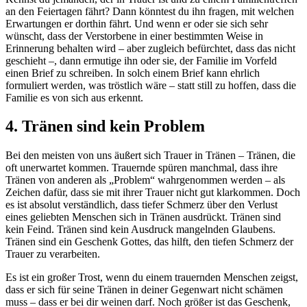
an den Feiertagen fährt? Dann könntest du ihn fragen, mit welchen
Erwartungen er dorthin fährt. Und wenn er oder sie sich sehr
wünscht, dass der Verstorbene in einer bestimmten Weise in
Erinnerung behalten wird – aber zugleich befürchtet, dass das nicht
geschieht –, dann ermutige ihn oder sie, der Familie im Vorfeld
einen Brief zu schreiben. In solch einem Brief kann ehrlich
formuliert werden, was tröstlich wäre – statt still zu hoffen, dass die
Familie es von sich aus erkennt.
4. Tränen sind kein Problem
Bei den meisten von uns äußert sich Trauer in Tränen – Tränen, die
oft unerwartet kommen. Trauernde spüren manchmal, dass ihre
Tränen von anderen als „Problem“ wahrgenommen werden – als
Zeichen dafür, dass sie mit ihrer Trauer nicht gut klarkommen. Doch
es ist absolut verständlich, dass tiefer Schmerz über den Verlust
eines geliebten Menschen sich in Tränen ausdrückt. Tränen sind
kein Feind. Tränen sind kein Ausdruck mangelnden Glaubens.
Tränen sind ein Geschenk Gottes, das hilft, den tiefen Schmerz der
Trauer zu verarbeiten.
Es ist ein großer Trost, wenn du einem trauernden Menschen zeigst,
dass er sich für seine Tränen in deiner Gegenwart nicht schämen
muss – dass er bei dir weinen darf. Noch größer ist das Geschenk,