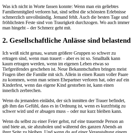
Was ich nicht in Worte fassen konnte: Wenn man ein geliebtes
Familienmitglied verloren hat, sind selbst die schönsten Erlebnisse
schmerzlich unvollständig. Jemand fehlt. Auch die besten Tage und
fröhlichsten Feste sind von Traurigkeit durchzogen. Wo auch immer
man hingeht – der Schmerz geht mit.
2. Gesellschaftliche Anlässe sind belastend
Ich weiß nicht genau, warum größere Gruppen so schwer zu
ertragen sind, wenn man trauert – aber es ist so. Smalltalk kann
kaum ertragen werden, wenn im eigenen Leben etwas so
Tiefgreifendes geschehen ist. Neue Bekanntschaften bringen meist
Fragen über die Familie mit sich. Allein in einen Raum voller Paare
zu kommen, wenn man seinen Ehepartner verloren hat, oder auf ein
Kinderfest, wenn das eigene Kind gestorben ist, kann einen
innerlich zerbrechen.
Wenn du jemanden einlädst, der sich inmitten der Trauer befindet,
gib ihm das Gefühl, dass es in Ordnung ist, wenn es kurzfristig zu
schwer wird und er absagen muss – oder nur kurz bleiben kann.
Wenn du selbst zu einer Feier gehst, ruf eine trauernde Person an
und biete an, sie abzuholen und während des ganzen Abends an
ihrer Seite zu bleiben. Und wenn du auf einer Veranstaltung einem