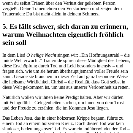
wenn du selbst Tränen über den Verlust der geliebten Person
vergießt. Deine Tränen ehren den Verstorbenen und zeigen dem
Trauernden: Du bist nicht allein in deinem Schmerz.
5. Es fällt schwer, sich daran zu erinnern,
warum Weihnachten eigentlich fröhlich
sein soll
In dem Lied
O heilige Nacht
singen wir: „Ein Hoffnungsstrahl – die
müde Welt erwacht.“ Trauernde spüren diese Müdigkeit des Lebens,
diese Erschöpfung durch Tod und Leid besonders intensiv – und
fragen sich, wie um sie herum überhaupt jemand voller Freude sein
kann. Gerade sie brauchen in dieser Zeit auf ganz besondere Weise
die heilsame Wirklichkeit Christi – die Realität, dass Gott selbst in
diese Welt gekommen ist, um uns aus unserer Verlorenheit zu retten.
Natürlich wollen wir ihnen keine Predigt halten. Aber wir dürfen –
mit Feingefühl – Gelegenheiten suchen, um ihnen von dem Trost
und der Freude zu erzählen, die im Kommen Jesu liegen.
Das Leben Jesu, das in einer hölzernen Krippe begann, führte zu
einem Tod an einem hölzernen Kreuz. Doch dieser Tod war kein
sinnloser, bedeutungsloser Tod. Es war ein todüberwindender Tod –