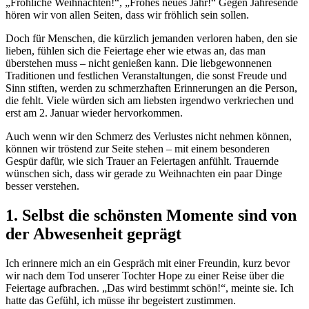
„Fröhliche Weihnachten!“, „Frohes neues Jahr!“ Gegen Jahresende
hören wir von allen Seiten, dass wir fröhlich sein sollen.
Doch für Menschen, die kürzlich jemanden verloren haben, den sie
lieben, fühlen sich die Feiertage eher wie etwas an, das man
überstehen muss – nicht genießen kann. Die liebgewonnenen
Traditionen und festlichen Veranstaltungen, die sonst Freude und
Sinn stiften, werden zu schmerzhaften Erinnerungen an die Person,
die fehlt. Viele würden sich am liebsten irgendwo verkriechen und
erst am 2. Januar wieder hervorkommen.
Auch wenn wir den Schmerz des Verlustes nicht nehmen können,
können wir tröstend zur Seite stehen – mit einem besonderen
Gespür dafür, wie sich Trauer an Feiertagen anfühlt. Trauernde
wünschen sich, dass wir gerade zu Weihnachten ein paar Dinge
besser verstehen.
1. Selbst die schönsten Momente sind von
der Abwesenheit geprägt
Ich erinnere mich an ein Gespräch mit einer Freundin, kurz bevor
wir nach dem Tod unserer Tochter Hope zu einer Reise über die
Feiertage aufbrachen. „Das wird bestimmt schön!“, meinte sie. Ich
hatte das Gefühl, ich müsse ihr begeistert zustimmen.