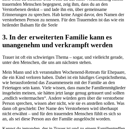
trauernden Menschen begegnest, zeig ihm, dass du an den
Verstorbenen denkst – und lade ihn ein, über gemeinsame
Erinnerungen zu sprechen. Hab keine Angst davor, den Namen der
verstorbenen Person zu nennen. Für den Trauernden ist das wie ein
heilender Balsam für die Seele
3. In der erweiterten Familie kann es
unangenehm und verkrampft werden
Trauer ist oft ein schwieriges Thema – sogar, und vielleicht gerade,
unter den Menschen, die uns am nächsten stehen.
Mein Mann und ich veranstalten Wochenend-Retreats für Ehepaare,
die ein Kind verloren haben. Dabei ist ein häufiges Gesprächsthema,
wie herausfordernd das Zusammensein mit der Familie an den
Feiertagen sein kann. Viele wissen, dass manche Familienmitglieder
insgeheim meinen, sie hätten jetzt lange genug getrauert und sollten
„endlich weitermachen“. Andere würden gern über die verstorbene
Person sprechen, wissen aber nicht, wie sie es anstellen sollen. Was
dann oft geschieht: Der Name des Verstorbenen wird überhaupt
nicht erwähnt – und für den trauernden Menschen fühlt es sich so
an, als sei diese Person aus der Familie ausgelöscht worden.
Kennst du jemanden, der in Trauer ist und zu einem Familientreffen