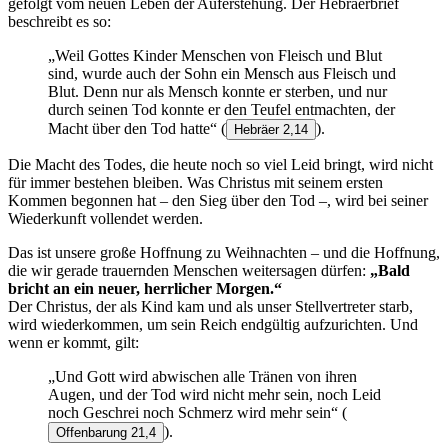
gefolgt vom neuen Leben der Auferstehung. Der Hebräerbrief
beschreibt es so:
„Weil Gottes Kinder Menschen von Fleisch und Blut
sind, wurde auch der Sohn ein Mensch aus Fleisch und
Blut. Denn nur als Mensch konnte er sterben, und nur
durch seinen Tod konnte er den Teufel entmachten, der
Macht über den Tod hatte“
(
).
Hebräer 2,14
Die Macht des Todes, die heute noch so viel Leid bringt, wird nicht
für immer bestehen bleiben. Was Christus mit seinem ersten
Kommen begonnen hat – den Sieg über den Tod –, wird bei seiner
Wiederkunft vollendet werden.
Das ist unsere große Hoffnung zu Weihnachten – und die Hoffnung,
die wir gerade trauernden Menschen weitersagen dürfen:
„Bald
bricht an ein neuer, herrlicher Morgen.“
Der Christus, der als Kind kam und als unser Stellvertreter starb,
wird wiederkommen, um sein Reich endgültig aufzurichten. Und
wenn er kommt, gilt:
„Und Gott wird abwischen alle Tränen von ihren
Augen, und der Tod wird nicht mehr sein, noch Leid
noch Geschrei noch Schmerz wird mehr sein“
(
).
Offenbarung 21,4