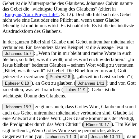
Gebet ist die Muttersprache des Glaubens. Johannes Calvin nannte
das Gebet die „wichtigste Übung des Glaubens“ (zitiert in
„Enjoying Your Prayer Life“
, S. 12). Deshalb fühlt sich das Gebet
nicht wie eine Last oder eine Pflicht an, wenn unser Glaube
lebendig ist und in uns wirkt. Es ist natürlich. Es ist die instinktivste
Ausdrucksform des Glaubens.
In der ganzen Bibel sind Glaube und Gebet untrennbar miteinander
verbunden. Ein besonders klares Beispiel ist die Aussage Jesu in
: „Wenn ihr in mir bleibt und meine Worte in euch
Johannes 15:7
bleiben, so bittet, was ihr wollt, und es wird euch widerfahren.“ „In
Jesus bleiben“ bedeutet Glauben – seinem Wort völlig zu vertrauen.
„Bittet, was ihr wollt“ ist Gebet. Die Bibel fordert uns auf, Gott
jederzeit zu vertrauen
(
), „allezeit im Geist zu beten“
(
Psalm 62:8
), an Gott zu glauben
(
) und von Gott
Epheser 6:18
Johannes 14:1
zu erbitten, was wir brauchen
(
). Gebet ist die
Lukas 11:9
wichtigste Übung des Glaubens.
zeigt uns auch, dass Gottes Wort, Glaube und somit
Johannes 15:7
auch das Gebet untrennbar miteinander verbunden sind. Glaube ist
eine Antwort auf Gottes Wort: „Der Glaube kommt aus der Predigt,
die Predigt aber durch das Wort Christi“
(
). Tim Keller
Römer 10:17
sagt treffend: „Wenn Gottes Worte seine persönliche, aktive
Gegenwart sind [vgl.
und
], dann
Johannes 1:1–3
Jesaja 55:10–11