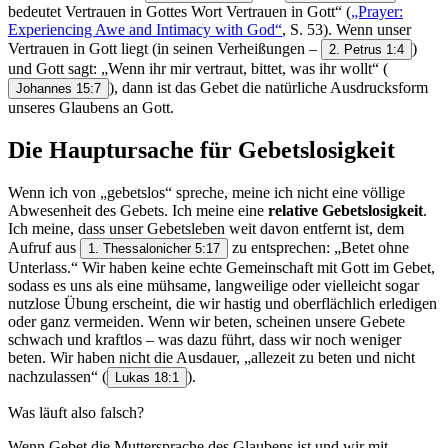
bedeutet Vertrauen in Gottes Wort Vertrauen in Gott“ (
„Prayer:
Experiencing Awe and Intimacy with God“
, S. 53). Wenn unser
Vertrauen in Gott liegt (in seinen Verheißungen –
)
2. Petrus 1:4
und Gott sagt: „Wenn ihr mir vertraut, bittet, was ihr wollt“
(
), dann ist das Gebet die natürliche Ausdrucksform
Johannes 15:7
unseres Glaubens an Gott.
Die Hauptursache für Gebetslosigkeit
Wenn ich von „gebetslos“ spreche, meine ich nicht eine völlige
Abwesenheit des Gebets. Ich meine eine
relative Gebetslosigkeit
.
Ich meine, dass unser Gebetsleben weit davon entfernt ist, dem
Aufruf aus
zu entsprechen: „Betet ohne
1. Thessalonicher 5:17
Unterlass.“ Wir haben keine echte Gemeinschaft mit Gott im Gebet,
sodass es uns als eine mühsame, langweilige oder vielleicht sogar
nutzlose Übung erscheint, die wir hastig und oberflächlich erledigen
oder ganz vermeiden. Wenn wir beten, scheinen unsere Gebete
schwach und kraftlos – was dazu führt, dass wir noch weniger
beten. Wir haben nicht die Ausdauer, „allezeit zu beten und nicht
nachzulassen“
(
).
Lukas 18:1
Was läuft also falsch?
Wenn Gebet die Muttersprache des Glaubens ist und wir mit