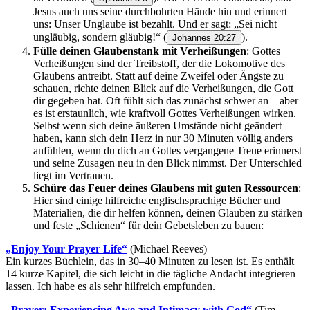
Jesus auch uns seine durchbohrten Hände hin und erinnert
uns: Unser Unglaube ist bezahlt. Und er sagt: „Sei nicht
ungläubig, sondern gläubig!“
(
).
Johannes 20:27
Fülle deinen Glaubenstank mit Verheißungen
: Gottes
Verheißungen sind der Treibstoff, der die Lokomotive des
Glaubens antreibt. Statt auf deine Zweifel oder Ängste zu
schauen, richte deinen Blick auf die Verheißungen, die Gott
dir gegeben hat. Oft fühlt sich das zunächst schwer an – aber
es ist erstaunlich, wie kraftvoll Gottes Verheißungen wirken.
Selbst wenn sich deine äußeren Umstände nicht geändert
haben, kann sich dein Herz in nur 30 Minuten völlig anders
anfühlen, wenn du dich an Gottes vergangene Treue erinnerst
und seine Zusagen neu in den Blick nimmst. Der Unterschied
liegt im Vertrauen.
Schüre das Feuer deines Glaubens mit guten Ressourcen
:
Hier sind einige hilfreiche englischsprachige Bücher und
Materialien, die dir helfen können, deinen Glauben zu stärken
und feste „Schienen“ für dein Gebetsleben zu bauen:
„Enjoy Your Prayer Life“
(Michael Reeves)
Ein kurzes Büchlein, das in 30–40 Minuten zu lesen ist. Es enthält
14 kurze Kapitel, die sich leicht in die tägliche Andacht integrieren
lassen. Ich habe es als sehr hilfreich empfunden.
„Prayer: Experiencing Awe and Intimacy with God“
(Tim