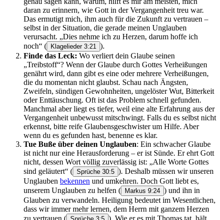
genau sagen kann, warum, hilft es mir am meisten, mich
daran zu erinnern, wie Gott in der Vergangenheit treu war.
Das ermutigt mich, ihm auch für die Zukunft zu vertrauen –
selbst in der Situation, die gerade meinen Unglauben
verursacht. „Dies nehme ich zu Herzen, darum hoffe ich
noch“
(
).
Klagelieder 3:21
Finde das Leck:
Wo verliert dein Glaube seinen
„Treibstoff“? Wenn der Glaube durch Gottes Verheißungen
genährt wird, dann gibt es eine oder mehrere Verheißungen,
die du momentan nicht glaubst. Schau nach Ängsten,
Zweifeln, sündigen Gewohnheiten, ungelöster Wut, Bitterkeit
oder Enttäuschung. Oft ist das Problem schnell gefunden.
Manchmal aber liegt es tiefer, weil eine alte Erfahrung aus der
Vergangenheit unbewusst mitschwingt. Falls du es selbst nicht
erkennst, bitte reife Glaubensgeschwister um Hilfe. Aber
wenn du es gefunden hast, benenne es klar.
Tue Buße über deinen Unglauben
: Ein schwacher Glaube
ist nicht nur eine Herausforderung – er ist Sünde. Er ehrt Gott
nicht, dessen Wort völlig zuverlässig ist: „Alle Worte Gottes
sind geläutert“
(
). Deshalb müssen wir unseren
Sprüche 30:5
Unglauben
bekennen
und umkehren. Doch Gott liebt es,
unserem Unglauben zu helfen
(
) und ihn in
Markus 9:24
Glauben zu verwandeln. Heiligung bedeutet im Wesentlichen,
dass wir immer mehr lernen, dem Herrn mit ganzem Herzen
zu vertrauen
(
). Wie er es mit Thomas tat, hält
Sprüche 3:5