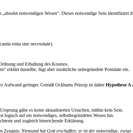
solut notwendigen Wesen“. Dieses notwendige Sein identifiziert die c
anda entia sine necessitate).
, Ordnung und Erhaltung des Kosmos.
n“ erklärt dasselbe, fügt aber zusätzliche unbegründete Postulate ein.
scher Aufwand geringer. Gemäß Ockhams Prinzip ist daher
Hypothese A 
Ursprung gäbe es keine aktualisierten Ursachen, mithin kein Sein.
st logisch auf ein notwendiges, selbstbegründetes Wesen hin.
ichteste und zugleich hinreichende Erklärung.
hen Zeugnis:
Niemand hat Gott erschaffen; er ist der notwendige, ewige 