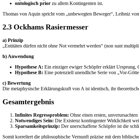
ontologisch prior
zu allem Kontingenten ist.
Thomas von Aquin spricht vom „unbewegten Beweger“, Leibniz vom „ab
2.3
Ockhams Rasiermesser
a) Prinzip
„Entitäten dürfen nicht ohne Not vermehrt werden“ (non sunt multiplic
b) Anwendung
Hypothese A:
Ein einziger ewiger Schöpfer erklärt Ursprung
Hypothese B:
Eine potenziell unendliche Serie von „Vor-Götter
c) Bewertung
Die metaphysische Erklärungskraft von A ist identisch, ihr theoreti
Gesamtergebnis
Infinites Regressproblem:
Ohne einen ersten, unverursachten 
Notwendiges Sein:
Die Existenz kontingenter Wirklichkeit wei
Sparsamkeitsprinzip:
Der unerschaffene Schöpfer ist die schl
Somit korreliert die philosophische Vernunft präzise mit dem biblisc