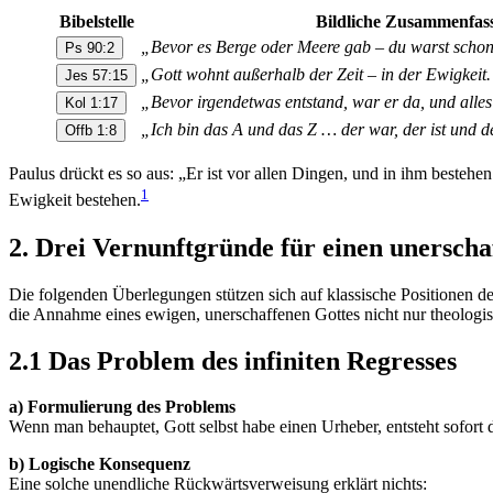
Bibelstelle
Bildliche Zusammenfas
„Bevor es Berge oder Meere gab – du warst scho
Ps 90:2
„Gott wohnt außerhalb der Zeit – in der Ewigkeit
Jes 57:15
„Bevor irgendetwas entstand, war er da, und alles
Kol 1:17
„Ich bin das A und das Z … der war, der ist und 
Offb 1:8
Paulus drückt es so aus: „Er ist vor allen Dingen, und in ihm bestehe
1
Ewigkeit bestehen.
2. Drei Vernunftgründe für einen unersch
Die folgenden Überlegungen stützen sich auf klassische Positionen 
die Annahme eines ewigen, unerschaffenen Gottes nicht nur theologisc
2.1 Das Problem des infiniten Regresses
a) Formulierung des Problems
Wenn man behauptet, Gott selbst habe einen Urheber, entsteht sofort
b) Logische Konsequenz
Eine solche unendliche Rückwärts­verweisung erklärt nichts: