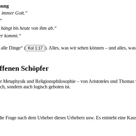
sung
n immer Gott.“
.“
 hängt bis heute von ihm ab.“
der kommt.“
n alle Dinge“
(
). Alles, was wir sehen können – und alles, wa
Kol 1:17
affenen Schöpfer
der Metaphysik und Religionsphilosophie – von Aristoteles und Thomas
h, sondern auch logisch geboten ist.
 die Frage nach dem Urheber dieses Urhebers usw. Es entsteht eine Kau