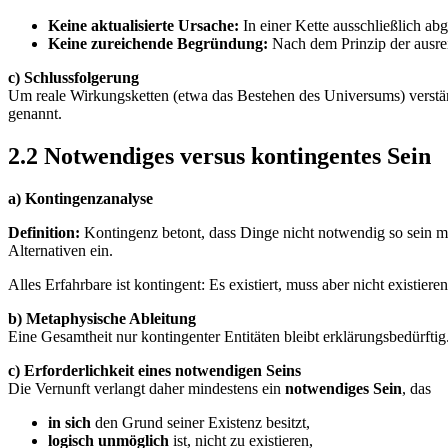
Keine aktualisierte Ursache:
In einer Kette ausschließlich abg
Keine zureichende Begründung:
Nach dem Prinzip der aus­re
c) Schlussfolgerung
Um reale Wirkungsketten (etwa das Bestehen des Universums) verständl
genannt.
2.2 Notwendiges versus kontingentes Sein
a) Kontingenzanalyse
Definition:
Kontingenz betont, dass Dinge nicht notwendig so sein mü
Alternativen ein.
Alles Erfahrbare ist kontingent: Es existiert, muss aber nicht existie
b) Metaphysische Ableitung
Eine Gesamtheit nur kontingenter Entitäten bleibt erklärungsbedürfti
c) Erforderlichkeit eines notwendigen Seins
Die Vernunft verlangt daher mindestens ein
notwendiges Sein
, das
in sich
den Grund seiner Existenz besitzt,
logisch unmöglich
ist, nicht zu existieren,