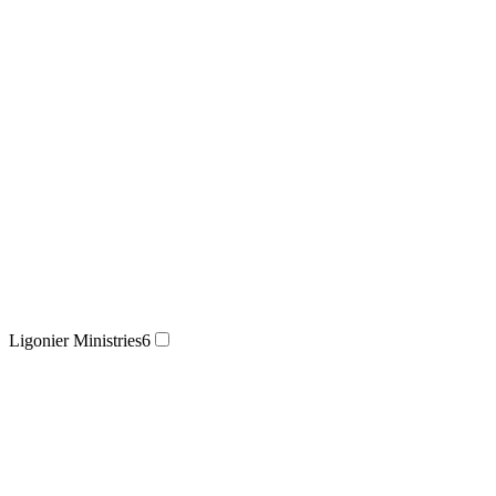
Ligonier Ministries
6