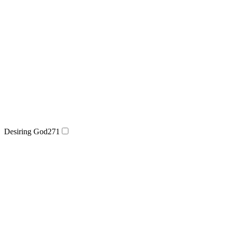
Desiring God
271