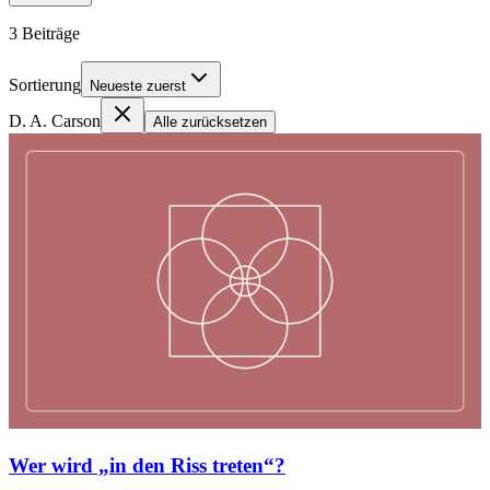
3
Beiträge
Sortierung
Neueste zuerst
D. A. Carson
Alle zurücksetzen
Wer wird „in den Riss treten“?