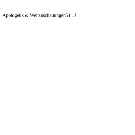
Apologetik & Weltanschauungen
51