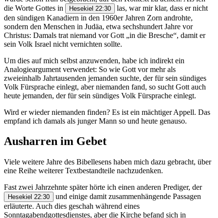
die Worte Gottes in
las, war mir klar, dass er nicht
Hesekiel 22:30
den sündigen Kanadiern in den 1960er Jahren Zorn androhte,
sondern den Menschen in Judäa, etwa sechshundert Jahre vor
Christus: Damals trat niemand vor Gott „in die Bresche“, damit er
sein Volk Israel nicht vernichten sollte.
Um dies auf mich selbst anzuwenden, habe ich indirekt ein
Analogieargument verwendet: So wie Gott vor mehr als
zweieinhalb Jahrtausenden jemanden suchte, der für sein sündiges
Volk Fürsprache einlegt, aber niemanden fand, so sucht Gott auch
heute jemanden, der für sein sündiges Volk Fürsprache einlegt.
Wird er wieder niemanden finden? Es ist ein mächtiger Appell. Das
empfand ich damals als junger Mann so und heute genauso.
Ausharren im Gebet
Viele weitere Jahre des Bibellesens haben mich dazu gebracht, über
eine Reihe weiterer Textbestandteile nachzudenken.
Fast zwei Jahrzehnte später hörte ich einen anderen Prediger, der
und einige damit zusammenhängende Passagen
Hesekiel 22:30
erläuterte. Auch dies geschah während eines
Sonntagabendgottesdienstes, aber die Kirche befand sich in