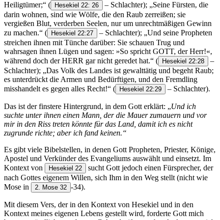
Heiligtümer;“
(
– Schlachter); „Seine Fürsten, die
Hesekiel 22: 26
darin wohnen, sind wie Wölfe, die den Raub zerreißen; sie
vergießen Blut, verderben Seelen, nur um unrechtmäßigen Gewinn
zu machen.“
(
– Schlachter); „Und seine Propheten
Hesekiel 22:27
streichen ihnen mit Tünche darüber: Sie schauen Trug und
wahrsagen ihnen Lügen und sagen: »So spricht GOTT, der Herr!«,
während doch der HERR gar nicht geredet hat.“
(
–
Hesekiel 22:28
Schlachter); „Das Volk des Landes ist gewalttätig und begeht Raub;
es unterdrückt die Armen und Bedürftigen, und den Fremdling
misshandelt es gegen alles Recht!“
(
– Schlachter).
Hesekiel 22:29
Das ist der finstere Hintergrund, in dem Gott erklärt: „
Und ich
suchte unter ihnen einen Mann, der die Mauer zumauern und vor
mir in den Riss treten könnte für das Land, damit ich es nicht
zugrunde richte; aber ich fand keinen.“
Es gibt viele Bibelstellen, in denen Gott Propheten, Priester, Könige,
Apostel und Verkünder des Evangeliums auswählt und einsetzt. Im
Kontext von
sucht Gott jedoch einen Fürsprecher, der
Hesekiel 22
nach Gottes eigenem Willen, sich Ihm in den Weg stellt (nicht wie
Mose in
-34).
2. Mose 32
Mit diesem Vers, der in den Kontext von Hesekiel und in den
Kontext meines eigenen Lebens gestellt wird, forderte Gott mich