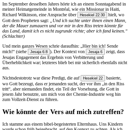
Im September desselben Jahres hörte ich an einem Sonntagabend in
meiner Heimatgemeinde in Montréal, wie ein Missionar in Haiti,
Richard Wilkinson, eine Ansprache über
hielt, wo
Hesekiel 22:30
Gott dem Propheten sagt:
„Und ich suchte unter ihnen einen Mann,
der die Mauer zumauern und vor mir in den Riss treten könnte für
das Land, damit ich es nicht zugrunde richte; aber ich fand keinen.“
(Schlachter)
Und mein ganzes Wesen schrie daraufhin: „Hier bin ich! Sende
mich!“ (siehe
). Der Kontext von
zeigt, dass
Jesaja 6:8
Jesaja 6
Jesajas Engagement das Ergebnis von Verbitterung und
Überheblichkeit war; letzteres blieb bei mir sicherlich ebenfalls nicht
aus.
Nichtsdestotrotz war diese Predigt, die auf
basierte,
Hesekiel 22
wo Gott bezeugt, dass er jemanden sucht, der vor ihm „in den Riss
tritt“, aber niemanden findet, ein Teil der Vorsehung, die Gott in
jenem Jahr benutzte, um mich von der Chemie-Industrie weg hin
zum Vollzeit-Dienst zu führen.
Wie könnte der Vers auf mich zutreffen?
Ich stamme aus einem bibel-begeisterten Elternhaus. Uns Kindern
wurde schon früh beigebracht, auf den Kontext zu achten. Als ich