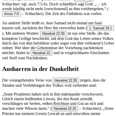
Schlachter; vgl. auch 7:5-6). Doch schließlich sagt Gott: „… ich
werde künftig nicht mehr [verschonend] an ihm vorübergehen,“
(
– Schlachter). Die Zeit des Fürbittens war vorbei.
Amos 7:8
An anderer Stelle heißt es, dass Samuel nicht einmal um Saul
trauern soll, nachdem der Herr ihn verworfen hatte
(
1. Samuel 16:1
). Mit anderen Worten:
ist nur eine Stelle, die das
Hesekiel 22:30
komplexe Gefüge beschreibt, mit dem Gott das Leben seines Volkes
durch das von ihm befohlene (oder sogar von ihm verbotene!) Gebet
ordnet. Wer über die Geheimnisse der Vorsehung nachdenken
möchte, findet in
und in vergleichbaren Abschnitten
Hesekiel 22
viel Stoff zum Nachdenken.
Ausharren in der Dunkelheit
Die vorangehenden Verse von
zeigen, dass die
Hesekiel 22:30
Sünden und Verfehlungen des Volkes weit verbreitet sind:
„Seine Propheten haben sich in ihm miteinander verschworen.
Gleich einem brüllenden Löwen, der den Raub zerreißt,
verschlingen sie Seelen, reißen Reichtum und Gut an sich und
machen viele Witwen darin.“
(
– Schlachter); „Seine
Hesekiel 22:25
Priester tun meinem Gesetz Gewalt an und entweihen meine