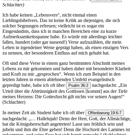
Schlachter)
Ich habe keinen „Lebensvers“, nicht einmal einen
Lieblingsbibelvers. Das ist keine Kritik an diejenigen, die sich
solcher Segnungen erfreuen; vielleicht ist es sogar ein
Eingeständnis, dass ich in manchen Bereichen eine zu kurze
Aufmerksamkeitsspanne habe. Es würde mir allerdings leichter
fallen, hundert (oder gar tausend!) Verse aufzuzählen, die mein
Leben in irgendeiner Weise geprägt haben, als einen einzigen Vers
zu nennen, der besonderen Einfluss auf mich gehabt hat.
Oft sind diese Verse in einem ganz bestimmten Abschnitt meines
Lebens zu mir gekommen und haben daher mit besonderer Klarheit
und Kraft zu mir „gesprochen“. Wenn ich zum Beispiel in den
letzten Jahren in einem ablehnenden Umfeld evangelistisch
gepredigt habe, habe ich oft über
nachgedacht: „Ein
Psalm 36:2
Urteil über die Abtrünnigkeit des Gottlosen [kommt] aus der Tiefe
meines Herzens: Die Gottesfurcht gilt nichts vor seinen Augen!“
(Schlachter)
In meiner Zeit als Student habe ich oft über
Offenbarung 19:6-7
nachgedacht: „… Hallelujah! Denn der Herr, Gott, der Allmächtige,
hat die Königsherrschaft angetreten! Lasst uns fröhlich sein und
jubeln und ihm die Ehre geben! Denn die Hochzeit des Lammes ist
gekommen, und seine Frau hat sich bereit gemacht.“ (Schlachter)