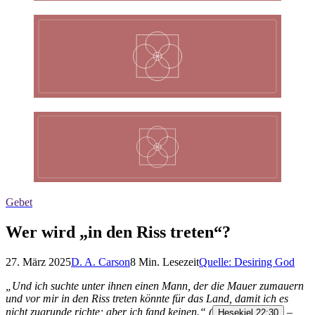
Gebet
Wer wird „in den Riss treten“?
27. März 2025
D. A. Carson
8
Min. Lesezeit
Quelle:
Desiring God
„Und ich suchte unter ihnen einen Mann, der die Mauer zumauern
und vor mir in den Riss treten könnte für das Land, damit ich es
nicht zugrunde richte; aber ich fand keinen.“
(
–
Hesekiel 22:30