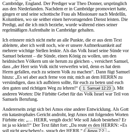
Cambridge, England. Der Prediger war Theo Donner, ursprünglich
aus den Niederlanden. Nachdem er in Cambridge promoviert hatte,
gingen er und seine schottische Frau als Missionare nach Medellín,
Kolumbien, wo sie seither einen hervorragenden Dienst leisten. Die
Predigt, auf die ich mich beziehe, wurde während eines seiner
regelmäßigen Aufenthalte in Cambridge gehalten.
Ich erinnere mich nicht mehr an alle Punkte, die er aus dem Text
ableitete, aber ich weiß noch, wie er unsere Aufmerksamkeit auf
mehrere wichtige Stellen lenkte. Als das Volk Israel seine Sünde vor
Samuel bekennt – die Sünde, einen König zu wollen, um den
heidnischen Völkern um sie herum zu gleichen -, versichert Samuel,
dass „der Herr sein Volk nicht verwerfen wird, denn es hat dem
Herrn gefallen, euch zu seinem Volk zu machen“. Dann fügt Samuel
hinzu: „Es sei aber auch ferne von mir, mich an dem HERRN zu
versündigen, dass ich aufhören sollte, für euch zu beten und euch
den guten und richtigen Weg zu lehren!“
(
). Mit
1. Samuel 12:23
anderen Worten: Die Fürbitte Gebet für das Volk Israel war Teil von
Samuels Berufung.
Andererseits zeigt sich bei Amos eine andere Entwicklung. Als Gott
ein katastrophales Gericht androht, legt Amos mit folgenden Worten
Fürbitte ein: „… HERR, vergib doch! Wie soll Jakob bestehen? Er
ist ja so klein!!“ Der Text fährt fort: „Da reute es den HERRN: »Es
soll nicht geschehen!«, sprach der HERR.“
(
–
Amos 7:2