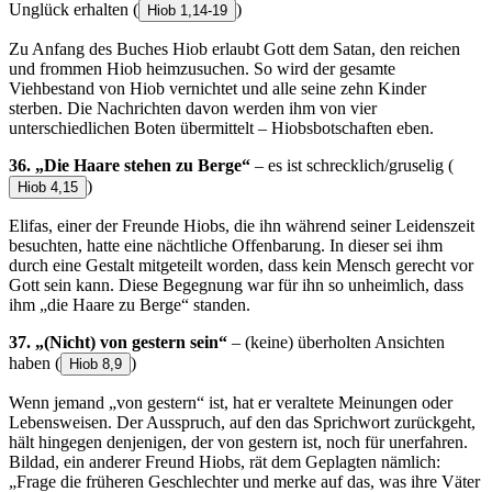
Unglück erhalten
(
)
Hiob 1,14-19
Zu Anfang des Buches Hiob erlaubt Gott dem Satan, den reichen
und frommen Hiob heimzusuchen. So wird der gesamte
Viehbestand von Hiob vernichtet und alle seine zehn Kinder
sterben. Die Nachrichten davon werden ihm von vier
unterschiedlichen Boten übermittelt – Hiobsbotschaften eben.
36. „Die Haare stehen zu Berge“
– es ist schrecklich/gruselig
(
)
Hiob 4,15
Elifas, einer der Freunde Hiobs, die ihn während seiner Leidenszeit
besuchten, hatte eine nächtliche Offenbarung. In dieser sei ihm
durch eine Gestalt mitgeteilt worden, dass kein Mensch gerecht vor
Gott sein kann. Diese Begegnung war für ihn so unheimlich, dass
ihm „die Haare zu Berge“ standen.
37. „(Nicht) von gestern sein“
– (keine) überholten Ansichten
haben
(
)
Hiob 8,9
Wenn jemand „von gestern“ ist, hat er veraltete Meinungen oder
Lebensweisen. Der Ausspruch, auf den das Sprichwort zurückgeht,
hält hingegen denjenigen, der von gestern ist, noch für unerfahren.
Bildad, ein anderer Freund Hiobs, rät dem Geplagten nämlich:
„Frage die früheren Geschlechter und merke auf das, was ihre Väter