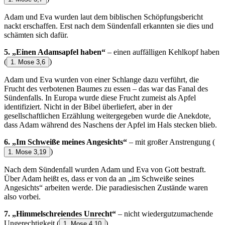
Adam und Eva wurden laut dem biblischen Schöpfungsbericht
nackt erschaffen. Erst nach dem Sündenfall erkannten sie dies und
schämten sich dafür.
5. „Einen Adamsapfel haben“
– einen auffälligen Kehlkopf haben
(
)
1. Mose 3,6
Adam und Eva wurden von einer Schlange dazu verführt, die
Frucht des verbotenen Baumes zu essen – das war das Fanal des
Sündenfalls. In Europa wurde diese Frucht zumeist als Apfel
identifiziert. Nicht in der Bibel überliefert, aber in der
gesellschaftlichen Erzählung weitergegeben wurde die Anekdote,
dass Adam während des Naschens der Apfel im Hals stecken blieb.
6. „Im Schweiße meines Angesichts“
– mit großer Anstrengung
(
)
1. Mose 3,19
Nach dem Sündenfall wurden Adam und Eva von Gott bestraft.
Über Adam heißt es, dass er von da an „im Schweiße seines
Angesichts“ arbeiten werde. Die paradiesischen Zustände waren
also vorbei.
7. „Himmelschreiendes Unrecht“
– nicht wiedergutzumachende
Ungerechtigkeit
(
)
1. Mose 4,10