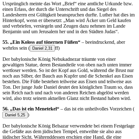
Ursprünglich meinte das Wort „Brief“ eine amtliche Urkunde bzw.
einen Erlass, der durch die Unterschrift und das Siegel des
Landesherrn erst Gültigkeit beanspruchen durfte. Luther hat dies im
Hinterkopf, wenn er übersetzt: „Man wird Äcker um Geld kaufen
und verbriefen, versiegeln und Zeugen dazu nehmen im Lande
Benjamin und um Jerusalem her und in den Städten Judas“.
55. „Ein Koloss auf tönernen Füßen“
– beeindruckend, aber
wehrlos sein
(
ff)
Daniel 2,31
Der babylonische König Nebukadnezar träumte von einer
gewaltigen Statue, deren Bestandteile von oben nach unten immer
wertloser werden. So ist der Kopf aus Gold, während die Brust nur
noch aus Silber, der Bauch aus Kupfer und die Schenkel aus Eisen
bestehen. Die Füße bestehen teilweise aus Eisen und teilweise aus
Ton. Der junge Jude Daniel deutet den königlichen Traum so, dass
sein Reich nach und nach von anderen Reichen abgelöst werden
wird, also trotz seinem aktuellen Glanz nicht Bestand haben wird.
56. „Das ist ein Menetekel“
– das ist ein unheilvolles Vorzeichen
(
)
Daniel 5,25
Der babylonische König Belsazar verwendete bei einem Festgelage
die Gefäße aus dem jüdischen Tempel, entweihte sie also aus
jüdischer Sicht. Währenddessen erschien eine Hand, die eine