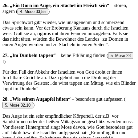
26. „Ein Dorn im Auge, ein Stachel im Fleisch sein“
– stören,
ärgern
(
)
4. Mose 33,55
Das Sprichwort gibt wieder, wie unangenehm und schmerzend
etwas sein kann. Vor der Eroberung Kanaans durch die Israeliten
weist Gott sie an, rigoros mit ihren Feinden umzugehen. Falls sie
das nicht täten, würden die Bewohner des Landes „zu Dornen in
euren Augen werden und zu Stacheln in euren Seiten“.
27. „Im Dunkeln tappen“
– keine Erklärung finden
(
5. Mose 28
f)
Für den Fall der Abkehr der Israeliten von Gott droht er ihnen
furchtbare Gerichte an. Dazu gehört auch die Drohung der
Verwirrung des Geistes: „du wirst tappen am Mittag, wie ein Blinder
tappt im Dunkeln“.
28. „Wie seinen Augapfel hüten“
– besonders gut aufpassen
(
)
5. Mose 32,10
Das Auge ist ein sehr empfindlicher Körperteil, der z.B. vor
Sandstürmen oder der heißen Mittagssonne geschützt werden muss.
Vor diesem Hintergrund singt Mose davon, wie Gott besonders gut
auf Jakob bzw. die Israeliten aufgepasst hat: „Er umfing ihn und