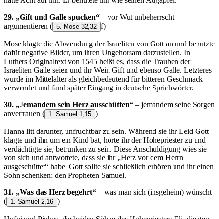
hatte Acht auf ihn. Er behütete ihn wie seinen Augapfel.“
29. „Gift und Galle spucken“
– vor Wut unbeherrscht
argumentieren
(
f)
5. Mose 32,32
Mose klagte die Abwendung der Israeliten von Gott an und benutzte
dafür negative Bilder, um ihren Ungehorsam darzustellen. In
Luthers Originaltext von 1545 heißt es, dass die Trauben der
Israeliten Galle seien und ihr Wein Gift und ebenso Galle. Letzteres
wurde im Mittelalter als gleichbedeutend für bitteren Geschmack
verwendet und fand später Eingang in deutsche Sprichwörter.
30. „Jemandem sein Herz ausschütten“
– jemandem seine Sorgen
anvertrauen
(
)
1. Samuel 1,15
Hanna litt darunter, unfruchtbar zu sein. Während sie ihr Leid Gott
klagte und ihn um ein Kind bat, hörte ihr der Hohepriester zu und
verdächtigte sie, betrunken zu sein. Diese Anschuldigung wies sie
von sich und antwortete, dass sie ihr „Herz vor dem Herrn
ausgeschüttet“ habe. Gott sollte sie schließlich erhören und ihr einen
Sohn schenken: den Propheten Samuel.
31. „Was das Herz begehrt“
– was man sich (insgeheim) wünscht
(
)
1. Samuel 2,16
Hofni und Pinhas, die beiden Söhne des Hohepriesters Eli, dienten