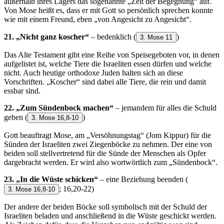
außerhalb ihres Lagers das sogenannte „Zelt der Begegnung“ auf.
Von Mose heißt es, dass er mit Gott so persönlich sprechen konnte
wie mit einem Freund, eben „von Angesicht zu Angesicht“.
21. „Nicht ganz koscher“
– bedenklich
(
)
3. Mose 11
Das Alte Testament gibt eine Reihe von Speisegeboten vor, in denen
aufgelistet ist, welche Tiere die Israeliten essen dürfen und welche
nicht. Auch heutige orthodoxe Juden halten sich an diese
Vorschriften. „Koscher“ sind dabei alle Tiere, die rein und damit
essbar sind.
22. „Zum Sündenbock machen“
– jemandem für alles die Schuld
geben
(
)
3. Mose 16,8-10
Gott beauftragt Mose, am „Versöhnungstag“ (Jom Kippur) für die
Sünden der Israeliten zwei Ziegenböcke zu nehmen. Der eine von
beiden soll stellvertretend für die Sünde der Menschen als Opfer
dargebracht werden. Er wird also wortwörtlich zum „Sündenbock“.
23. „In die Wüste schicken“
– eine Beziehung beenden
(
; 16,20-22)
3. Mose 16,8-10
Der andere der beiden Böcke soll symbolisch mit der Schuld der
Israeliten beladen und anschließend in die Wüste geschickt werden.