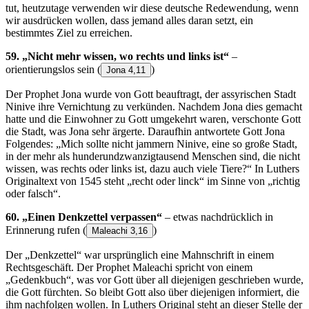
tut, heutzutage verwenden wir diese deutsche Redewendung, wenn
wir ausdrücken wollen, dass jemand alles daran setzt, ein
bestimmtes Ziel zu erreichen.
59. „Nicht mehr wissen, wo rechts und links ist“
–
orientierungslos sein
(
)
Jona 4,11
Der Prophet Jona wurde von Gott beauftragt, der assyrischen Stadt
Ninive ihre Vernichtung zu verkünden. Nachdem Jona dies gemacht
hatte und die Einwohner zu Gott umgekehrt waren, verschonte Gott
die Stadt, was Jona sehr ärgerte. Daraufhin antwortete Gott Jona
Folgendes: „Mich sollte nicht jammern Ninive, eine so große Stadt,
in der mehr als hunderundzwanzigtausend Menschen sind, die nicht
wissen, was rechts oder links ist, dazu auch viele Tiere?“ In Luthers
Originaltext von 1545 steht „recht oder linck“ im Sinne von „richtig
oder falsch“.
60. „Einen Denkzettel verpassen“
– etwas nachdrücklich in
Erinnerung rufen
(
)
Maleachi 3,16
Der „Denkzettel“ war ursprünglich eine Mahnschrift in einem
Rechtsgeschäft. Der Prophet Maleachi spricht von einem
„Gedenkbuch“, was vor Gott über all diejenigen geschrieben wurde,
die Gott fürchten. So bleibt Gott also über diejenigen informiert, die
ihm nachfolgen wollen. In Luthers Original steht an dieser Stelle der