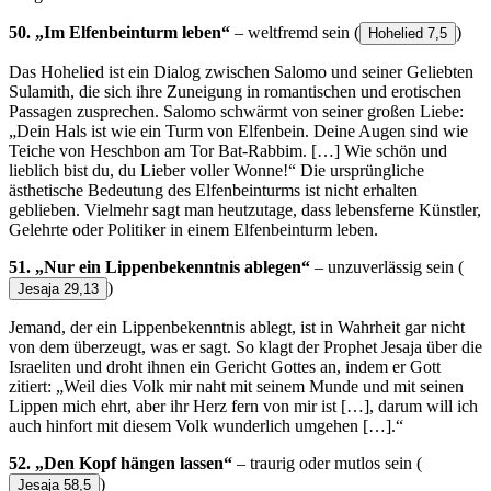
50. „Im Elfenbeinturm leben“
– weltfremd sein
(
)
Hohelied 7,5
Das Hohelied ist ein Dialog zwischen Salomo und seiner Geliebten
Sulamith, die sich ihre Zuneigung in romantischen und erotischen
Passagen zusprechen. Salomo schwärmt von seiner großen Liebe:
„Dein Hals ist wie ein Turm von Elfenbein. Deine Augen sind wie
Teiche von Heschbon am Tor Bat-Rabbim. […] Wie schön und
lieblich bist du, du Lieber voller Wonne!“ Die ursprüngliche
ästhetische Bedeutung des Elfenbeinturms ist nicht erhalten
geblieben. Vielmehr sagt man heutzutage, dass lebensferne Künstler,
Gelehrte oder Politiker in einem Elfenbeinturm leben.
51. „Nur ein Lippenbekenntnis ablegen“
– unzuverlässig sein
(
)
Jesaja 29,13
Jemand, der ein Lippenbekenntnis ablegt, ist in Wahrheit gar nicht
von dem überzeugt, was er sagt. So klagt der Prophet Jesaja über die
Israeliten und droht ihnen ein Gericht Gottes an, indem er Gott
zitiert: „Weil dies Volk mir naht mit seinem Munde und mit seinen
Lippen mich ehrt, aber ihr Herz fern von mir ist […], darum will ich
auch hinfort mit diesem Volk wunderlich umgehen […].“
52. „Den Kopf hängen lassen“
– traurig oder mutlos sein
(
)
Jesaja 58,5