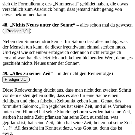
sich die Formulierung des „Nimmersatt“ gebildet haben, die etwas
verächtlich zum Ausdruck bringt, dass jemand nicht genug von
etwas bekommen kann.
48. „Nichts Neues unter der Sonne“
– alles schon mal da gewesen
(
)
Prediger 1,9
Neben den Sinneseindrücken ist für Salomo fast alles nichtig, was
der Mensch tun kann, da dieser irgendwann einmal sterben muss.
Und egal wie scheinbar erfolgreich oder auch nicht erfolgreich
jemand war, hat dies letztlich auch keinen bleibenden Wert, denn „es
geschieht nichts Neues unter der Sonne“.
49. „Alles zu seiner Zeit“
– in der richtigen Reihenfolge
(
)
Prediger 3,1
Diese Redewendung drückt aus, dass man nicht den zweiten Schritt
vor dem ersten gehen sollte, dass es also für eine Sache einen
richtigen und einen falschen Zeitpunkt geben kann. Genau das
formuliert Salomo: „Ein jegliches hat seine Zeit, und alles Vorhaben
unter dem Himmel hat seine Stunde: geboren werden hat seine Zeit,
sterben hat seine Zeit; pflanzen hat seine Zeit, ausreißen, was
gepflanzt ist, hat seine Zeit; töten hat seine Zeit, heilen hat seine Zeit
[…]“. All das steht im Kontrast dazu, was Gott tut, denn das ist
ewig.