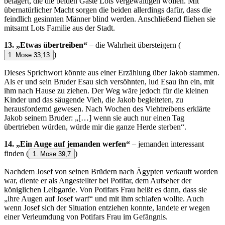
belagert, die die beiden Gäste Lots vergewaltigen wollen. Mit
übernatürlicher Macht sorgen die beiden allerdings dafür, dass die
feindlich gesinnten Männer blind werden. Anschließend fliehen sie
mitsamt Lots Familie aus der Stadt.
13. „Etwas übertreiben“
– die Wahrheit übersteigern
(
)
1. Mose 33,13
Dieses Sprichwort könnte aus einer Erzählung über Jakob stammen.
Als er und sein Bruder Esau sich versöhnten, lud Esau ihn ein, mit
ihm nach Hause zu ziehen. Der Weg wäre jedoch für die kleinen
Kinder und das säugende Vieh, die Jakob begleiteten, zu
herausfordernd gewesen. Nach Wochen des Viehtreibens erklärte
Jakob seinem Bruder: „[…] wenn sie auch nur einen Tag
übertrieben würden, würde mir die ganze Herde sterben“.
14. „Ein Auge auf jemanden werfen“
– jemanden interessant
finden
(
)
1. Mose 39,7
Nachdem Josef von seinen Brüdern nach Ägypten verkauft worden
war, diente er als Angestellter bei Potifar, dem Aufseher der
königlichen Leibgarde. Von Potifars Frau heißt es dann, dass sie
„ihre Augen auf Josef warf“ und mit ihm schlafen wollte. Auch
wenn Josef sich der Situation entziehen konnte, landete er wegen
einer Verleumdung von Potifars Frau im Gefängnis.