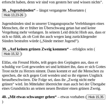
erforscht haben, denn wir sind von gestern her und wissen nichts“.
38. „Jugendsünden“
– längst vergangene Missetaten
(
)
Hiob 13,23-26
Jugendsünden sind in unserer Umgangssprache Verfehlungen eines
Menschen, die er früher im Überschwang getan hat und keine
Vergeltung mehr verlangen. In seinem Leid drückt Hiob aus, dass er
sich so fühlt, als ob Gott ihn auch wegen lang zurückliegender
Sünden bestrafen würde („Sünde meiner Jugend“).
39. „Auf keinen grünen Zweig kommen“
– erfolglos sein
(
)
Hiob 15,32
Elifas, ein Freund Hiobs, teilt gegen den Geplagten aus, dass er
schuldig vor Gott geworden sei und kritisiert ihn, dass er sich Gottes
Trost nicht zu Herzen nimmt. Dann kommt er auf die Menschen zu
sprechen, die sich gegen Gott wenden und so ihr eigenes Unglück
heraufbeschwören. Die Folge sei, dass ihr „Zweig nicht mehr
grünen“ wird. Im Mittelalter überreichte man auch bei der Übergabe
eines Grundstücks an seinen neuen Besitzer einen grünen Zweig.
40. „Mit etwas schwanger gehen“
– etwas vorhaben
(
Hiob 15,35
)