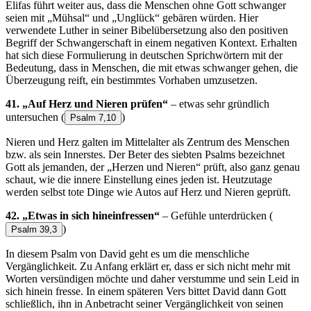
Elifas führt weiter aus, dass die Menschen ohne Gott schwanger
seien mit „Mühsal“ und „Unglück“ gebären würden. Hier
verwendete Luther in seiner Bibelübersetzung also den positiven
Begriff der Schwangerschaft in einem negativen Kontext. Erhalten
hat sich diese Formulierung in deutschen Sprichwörtern mit der
Bedeutung, dass in Menschen, die mit etwas schwanger gehen, die
Überzeugung reift, ein bestimmtes Vorhaben umzusetzen.
41. „Auf Herz und Nieren prüfen“
– etwas sehr gründlich
untersuchen
(
)
Psalm 7,10
Nieren und Herz galten im Mittelalter als Zentrum des Menschen
bzw. als sein Innerstes. Der Beter des siebten Psalms bezeichnet
Gott als jemanden, der „Herzen und Nieren“ prüft, also ganz genau
schaut, wie die innere Einstellung eines jeden ist. Heutzutage
werden selbst tote Dinge wie Autos auf Herz und Nieren geprüft.
42. „Etwas in sich hineinfressen“
– Gefühle unterdrücken
(
)
Psalm 39,3
In diesem Psalm von David geht es um die menschliche
Vergänglichkeit. Zu Anfang erklärt er, dass er sich nicht mehr mit
Worten versündigen möchte und daher verstumme und sein Leid in
sich hinein fresse. In einem späteren Vers bittet David dann Gott
schließlich, ihn in Anbetracht seiner Vergänglichkeit von seinen