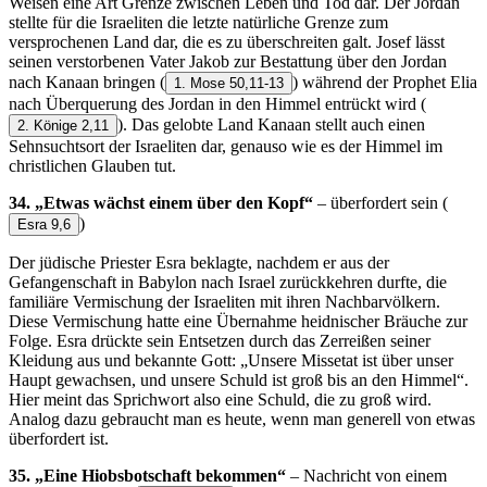
Weisen eine Art Grenze zwischen Leben und Tod dar. Der Jordan
stellte für die Israeliten die letzte natürliche Grenze zum
versprochenen Land dar, die es zu überschreiten galt. Josef lässt
seinen verstorbenen Vater Jakob zur Bestattung über den Jordan
nach Kanaan bringen
(
) während der Prophet Elia
1. Mose 50,11-13
nach Überquerung des Jordan in den Himmel entrückt wird
(
). Das gelobte Land Kanaan stellt auch einen
2. Könige 2,11
Sehnsuchtsort der Israeliten dar, genauso wie es der Himmel im
christlichen Glauben tut.
34. „Etwas wächst einem über den Kopf“
– überfordert sein
(
)
Esra 9,6
Der jüdische Priester Esra beklagte, nachdem er aus der
Gefangenschaft in Babylon nach Israel zurückkehren durfte, die
familiäre Vermischung der Israeliten mit ihren Nachbarvölkern.
Diese Vermischung hatte eine Übernahme heidnischer Bräuche zur
Folge. Esra drückte sein Entsetzen durch das Zerreißen seiner
Kleidung aus und bekannte Gott: „Unsere Missetat ist über unser
Haupt gewachsen, und unsere Schuld ist groß bis an den Himmel“.
Hier meint das Sprichwort also eine Schuld, die zu groß wird.
Analog dazu gebraucht man es heute, wenn man generell von etwas
überfordert ist.
35. „Eine Hiobsbotschaft bekommen“
– Nachricht von einem