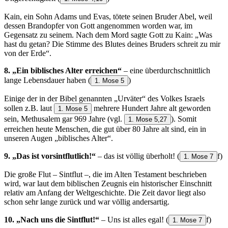
Kain, ein Sohn Adams und Evas, tötete seinen Bruder Abel, weil
dessen Brandopfer von Gott angenommen worden war, im
Gegensatz zu seinem. Nach dem Mord sagte Gott zu Kain: „Was
hast du getan? Die Stimme des Blutes deines Bruders schreit zu mir
von der Erde“.
8. „Ein biblisches Alter erreichen“
– eine überdurchschnittlich
lange Lebensdauer haben
(
)
1. Mose 5
Einige der in der Bibel genannten „Urväter“ des Volkes Israels
sollen z.B. laut
mehrere Hundert Jahre alt geworden
1. Mose 5
sein, Methusalem gar 969 Jahre (vgl.
). Somit
1. Mose 5,27
erreichen heute Menschen, die gut über 80 Jahre alt sind, ein in
unseren Augen „biblisches Alter“.
9. „Das ist vorsintflutlich!“
– das ist völlig überholt!
(
f)
1. Mose 7
Die große Flut – Sintflut –, die im Alten Testament beschrieben
wird, war laut dem biblischen Zeugnis ein historischer Einschnitt
relativ am Anfang der Weltgeschichte. Die Zeit davor liegt also
schon sehr lange zurück und war völlig andersartig.
10. „Nach uns die Sintflut!“
– Uns ist alles egal!
(
f)
1. Mose 7