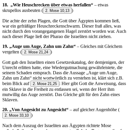
18.
„Wie Heuschrecken über etwas herfallen“
– etwas
skrupellos ausbeuten
(
)
2. Mose 10,13
Die achte der zehn Plagen, die Gott über Ägypten kommen ließ,
war ein gefräßiger Heuschreckenschwarm. Dieser fraß alles, was
nicht durch den vorangegangenen Hagel zerstört worden war. Auch
nach dieser Plage ließ der Pharao die Israeliten nicht ziehen.
19. „Auge um Auge, Zahn um Zahn“
– Gleiches mit Gleichem
vergelten
(
)
2. Mose 21,24
Gott gab den Israeliten einen Gesetzeskatalog, der demjenigen, der
Unrecht erlitten hatte, eine Wiedergutmachung gewährleistete, die
seinem Schaden entsprach. Dass die Aussage „Auge um Auge,
Zahn um Zahn“ nicht wortwörtlich zu verstehen ist, klärt sich z.B.
beim Blick auf
: Hier gibt Gott die Anweisung, dass
2. Mose 21,25
ein Sklave in die Freiheit zu entlassen sei, wenn der Herr ihm
mutwillig das Auge zerstört. Das Gleiche gilt für den Zahn eines
Sklaven.
20. „Von Angesicht zu Angesicht“
– auf gleicher Augenhöhe
(
)
2. Mose 33,10
Nach dem Auszug der Israeliten aus Ägypten richtete Mose