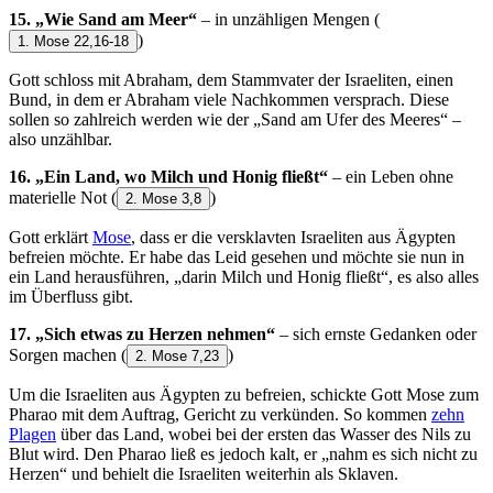
15. „Wie Sand am Meer“
– in unzähligen Mengen
(
)
1. Mose 22,16-18
Gott schloss mit Abraham, dem Stammvater der Israeliten, einen
Bund, in dem er Abraham viele Nachkommen versprach. Diese
sollen so zahlreich werden wie der „Sand am Ufer des Meeres“ –
also unzählbar.
16. „Ein Land, wo Milch und Honig fließt“
– ein Leben ohne
materielle Not
(
)
2. Mose 3,8
Gott erklärt
Mose
, dass er die versklavten Israeliten aus Ägypten
befreien möchte. Er habe das Leid gesehen und möchte sie nun in
ein Land herausführen, „darin Milch und Honig fließt“, es also alles
im Überfluss gibt.
17. „Sich etwas zu Herzen nehmen“
– sich ernste Gedanken oder
Sorgen machen
(
)
2. Mose 7,23
Um die Israeliten aus Ägypten zu befreien, schickte Gott Mose zum
Pharao mit dem Auftrag, Gericht zu verkünden. So kommen
zehn
Plagen
über das Land, wobei bei der ersten das Wasser des Nils zu
Blut wird. Den Pharao ließ es jedoch kalt, er „nahm es sich nicht zu
Herzen“ und behielt die Israeliten weiterhin als Sklaven.