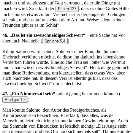
machen und stattdessen auf Gott vertrauen, da er die Dinge gut
machen wird. So erklärt der
, dass es ohne Gottes Hilfe
Psalm 127
nichts nütze, etwas zu tun. Vielmehr ist er derjenige, der Gelingen
schenkt, und das auf unspektakuläre Art und Weise: „denn seinen
Freunden gibt er es im Schlaf“.
46. „Das ist ein zweischneidiges Schwert“
– eine Sache hat Vor-,
aber auch Nachteile
(
)
Sprüche 5,4
König Salomo warnt seinen Sohn vor einer Frau, die ihn zum
Ehebruch verführen möchte, da diese ihn dadurch ins lebenslange
Verderben führen würde. Eine solche Frau sei „bitter wie Wermut
und scharf wie ein zweischneidiges Schwert“. Heutzutage gebraucht
man diese Redewendung, um klarzustellen, dass etwas Vor-, aber
auch Nachteile hat. In diesem Vers ist allerdings klar, dass das
„zweischneidige Schwert“ nur schlecht ist.
47. „Ein Nimmersatt sein“
–nicht genug bekommen können
(
)
Prediger 1,8
Man könnte Salomo, den Autor des Predigerbuches, als
Kulturpessimisten bezeichnen. Er erklärt, dass alles, was der
Mensch tut, letztlich nichtig ist und keinen Gewinn einbringt. Auch
das Sammeln von Eindrücken ist letztlich nichtig: „Das Auge sieht
sich niemals satt, und das Ohr hört sich niemals satt“. Daraus könnte