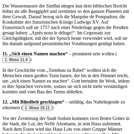
Die Wassermassen der Sintflut stiegen laut dem biblischen Bericht
höher als alle Berggipfel und zerstörten so den ganzen Planeten mit
ihrer Gewalt. Darauf bezog sich die Marquise de Pompadour, die
Konkubine des französischen Königs Ludwigs XV. Auf
Französisch soll sie 1757 nach einer Niederlage gegen die Preußen
gesagt haben: „Après nous le déluge!“. Im Gegensatz zur
Gleichgültigkeit, mit der der Spruch heute verwendet wird, soll sie
ihn damals aufgrund pessimistischer Vorahnungen getätigt haben.
11. „Sich einen Namen machen“
– prominent sein wollen
(
)
1. Mose 11,4
In der Geschichte vom „Turmbau zu Babel“ wollten sich die
Menschen einen großen Turm bauen, der bis in den Himmel reicht,
um „sich einen Namen zu machen“. Gott beendete ihr Werk, indem
er ihre Sprachen verwirrte, sodass sie sich nicht mehr verständigen
konnten und vom Bau des Turms abließen.
12. „Mit Blindheit geschlagen“
– unfähig, das Naheliegende zu
erkennen
(
)
1. Mose 19,11
Vor der Zerstörung der Stadt Sodom kommen zwei Boten Gottes in
die Stadt, die Lot, der Neffe Abrahams, in sein Haus aufnimmt.
Nach dem Essen wird das Haus Lots von einer Gruppe Männer