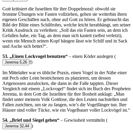
Gott kritisiert die Israeliten für ihre Doppelmoral: obwohl sie
fromme Übungen wie Fasten vollziehen, gehen sie weiterhin ihren
eigenen Geschäften nach, ohne auf Gott zu hören. Er gebraucht das
Bild der Blüte eines Schilfrohrs, welche leicht herabhängt, um seiner
Kritik Ausdruck zu verleihen: „Soll das ein Fasten sein, an dem ich
Gefallen habe, ein Tag, an dem man sich kasteit (selbst verletzt),
wenn ein Mensch seinen Kopf hängen lässt wie Schilf und in Sack
und Asche sich bettet?“.
53. „Einen Lockvogel benutzen“
– einen Köder auslegen
(
f)
Jeremia 5,26
Im Mittelalter war es übliche Praxis, einen Vogel in der Nähe einer
mit Pech oder Leim bestrichenen zu platzieren, um dessen
Artgenossen anzulocken, die dann in die Falle tappten. Dieser
Vergleich mit einem „Lockvogel“ findet sich im Buch des Propheten
Jeremia, in dem Gott die Israeliten für ihre Bosheit anklagt: „Man
findet unter meinem Volk Gottlose, die den Leuten nachstellen und
Fallen zurichten, um sie zu fangen, wie’s die Vogelfänger tun. Ihre
Häuser sind voller Tücke, wie ein Vogelbauer voller Lockvögel ist.“
54. „Brief und Siegel geben“
– Gewissheit vermitteln
(
)
Jeremia 32,44