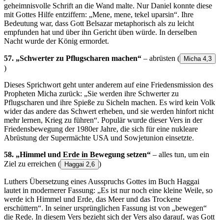
geheimnisvolle Schrift an die Wand malte. Nur Daniel konnte diese
mit Gottes Hilfe entziffern: „Mene, mene, tekel uparsin“. Ihre
Bedeutung war, dass Gott Belsazar metaphorisch als zu leicht
empfunden hat und über ihn Gericht üben würde. In derselben
Nacht wurde der König ermordet.
57. „Schwerter zu Pflugscharen machen“
– abrüsten
(
Micha 4,3
)
Dieses Sprichwort geht unter anderem auf eine Friedensmission des
Propheten Micha zurück: „Sie werden ihre Schwerter zu
Pflugscharen und ihre Spieße zu Sicheln machen. Es wird kein Volk
wider das andere das Schwert erheben, und sie werden hinfort nicht
mehr lernen, Krieg zu führen“. Populär wurde dieser Vers in der
Friedensbewegung der 1980er Jahre, die sich für eine nukleare
Abrüstung der Supermächte USA und Sowjetunion einsetzte.
58. „Himmel und Erde in Bewegung setzen“
– alles tun, um ein
Ziel zu erreichen
(
)
Haggai 2,6
Luthers Übersetzung eines Ausspruchs Gottes im Buch Haggai
lautet in modernerer Fassung: „Es ist nur noch eine kleine Weile, so
werde ich Himmel und Erde, das Meer und das Trockene
erschüttern“. In seiner ursprünglichen Fassung ist von „bewegen“
die Rede. In diesem Vers bezieht sich der Vers also darauf, was Gott