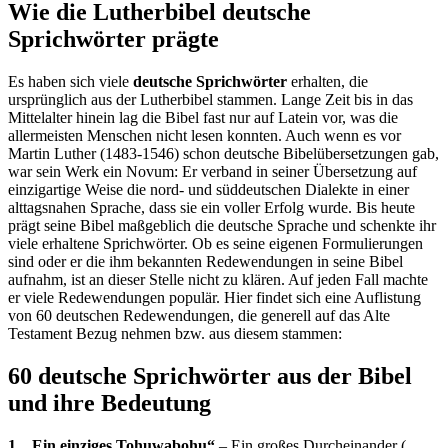
Wie die Lutherbibel deutsche
Sprichwörter prägte
Es haben sich viele
deutsche Sprichwörter
erhalten, die
ursprünglich aus der Lutherbibel stammen. Lange Zeit bis in das
Mittelalter hinein lag die Bibel fast nur auf Latein vor, was die
allermeisten Menschen nicht lesen konnten. Auch wenn es vor
Martin Luther (1483-1546) schon deutsche Bibelübersetzungen gab,
war sein Werk ein Novum: Er verband in seiner Übersetzung auf
einzigartige Weise die nord- und süddeutschen Dialekte in einer
alttagsnahen Sprache, dass sie ein voller Erfolg wurde. Bis heute
prägt seine Bibel maßgeblich die deutsche Sprache und schenkte ihr
viele erhaltene Sprichwörter. Ob es seine eigenen Formulierungen
sind oder er die ihm bekannten Redewendungen in seine Bibel
aufnahm, ist an dieser Stelle nicht zu klären. Auf jeden Fall machte
er viele Redewendungen populär. Hier findet sich eine Auflistung
von 60 deutschen Redewendungen, die generell auf das Alte
Testament Bezug nehmen bzw. aus diesem stammen:
60 deutsche Sprichwörter aus der Bibel
und ihre Bedeutung
1. „Ein einziges Tohuwabohu“
– Ein großes Durcheinander
(