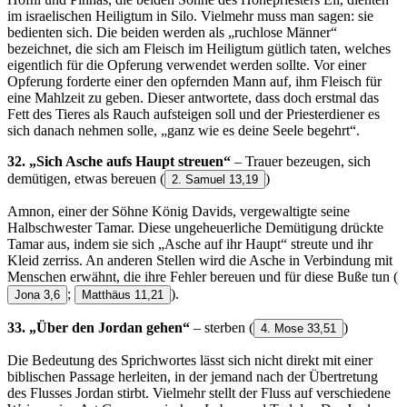
im israelischen Heiligtum in Silo. Vielmehr muss man sagen: sie
bedienten sich. Die beiden werden als „ruchlose Männer“
bezeichnet, die sich am Fleisch im Heiligtum gütlich taten, welches
eigentlich für die Opferung verwendet werden sollte. Vor einer
Opferung forderte einer den opfernden Mann auf, ihm Fleisch für
eine Mahlzeit zu geben. Dieser antwortete, dass doch erstmal das
Fett des Tieres als Rauch aufsteigen soll und der Priesterdiener es
sich danach nehmen solle, „ganz wie es deine Seele begehrt“.
32. „Sich Asche aufs Haupt streuen“
– Trauer bezeugen, sich
demütigen, etwas bereuen
(
)
2. Samuel 13,19
Amnon, einer der Söhne König Davids, vergewaltigte seine
Halbschwester Tamar. Diese ungeheuerliche Demütigung drückte
Tamar aus, indem sie sich „Asche auf ihr Haupt“ streute und ihr
Kleid zerriss. An anderen Stellen wird die Asche in Verbindung mit
Menschen erwähnt, die ihre Fehler bereuen und für diese Buße tun
(
;
).
Jona 3,6
Matthäus 11,21
33. „Über den Jordan gehen“
– sterben
(
)
4. Mose 33,51
Die Bedeutung des Sprichwortes lässt sich nicht direkt mit einer
biblischen Passage herleiten, in der jemand nach der Übertretung
des Flusses Jordan stirbt. Vielmehr stellt der Fluss auf verschiedene