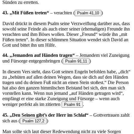
Sünden zu erretten.
43. „Mit Füßen treten“
– verachten
(
)
Psalm 41,10
David drückt in diesem Psalm seine Verzweiflung darüber aus, dass
sowohl seine Feinde als auch einer seiner (ehemaligen) Freunde ihn
verachten und ihm Böses wollen. Dieser „Freund“ würde ihn „mit
Füßen treten“. In dieser schlimmen Situation wendet sich David an
Gott und bittet ihn um Hilfe.
44. „Jemanden auf Händen tragen“
– Jemandem viel Zuneigung
und Fürsorge entgegenbringen
(
)
Psalm 91,11
In diesem Vers steht, dass Gott seinen Engeln befohlen habe, „dich“
zu „behüten auf allen deinen Wegen, dass sie dich auf den Händen
tragen und du deinen Fuß nicht an einen Stein stoßest.“ Die Person
hat also den ganzen himmlischen Beistand bei sich, den man sich
vorstellen kann. Wenn nun jemand „auf Händen getragen wird“,
empfängt er eine starke Zuneigung und Fürsorge – wenn auch
weniger perfekt als im zitierten
.
Psalm 91
45. „Den Seinen gibt’s der Herr im Schlaf“
– Gottvertrauen zahlt
sich aus
(
)
Psalm 127,2
Man sollte sich laut dieser Redewendung nicht zu viele Sorgen