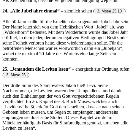
Als Zeichen dafür, dass die Vergehen nun endgültig weg sind.
24. „Alle Jubeljahre einmal“
– ziemlich selten
(
)
3. Mose 25,10
Alle 50 Jahre sollte für die Israeliten das sogenannte Jobel-Jahr sein.
Der Name leitet sich von dem Hebräischen Wort „Jobel“ ab, was
„Widderhorn“ bedeutet. Mit dem Widderhorn wurde das Jobel-Jahr
eröffnet, in dem jeder, der unternegativen Bedingungen Besitz oder
seine Freiheit verloren hatte, diese wiedererlangen sollte. Für die
betroffenen Menschen war es wortwörtlich dann ein „Jubeljahr“,
wobei die maximal 50 Jahre des Wartens eine lange Zeit sein
konnten.
25. „Jemandem die Leviten lesen“
– energisch zur Ordnung rufen
(
)
3. Mose 26
Der dritte Sohn des Stammvaters Jakob hieß Levi. Seine
Nachkommen, die Leviten, waren dem Tempeldienst und damit
auch den Einhaltungen der von Gott vorgeschriebenen Regeln
verpflichtet. Im 26. Kapitel des 3. Buch Moses, welches auch
„Leviticus“ heißt, erklärt Gott den Israeliten, dass sie nach seinen
Geboten leben müssen, um Segen zu empfangen; andererseits
empfangen sie drastische Strafen. Dieses Kapitel wurde im
Mittelalter häufig als Basis für Strafpredigten genutzt, um eben „die
Leviten zu lesen“.