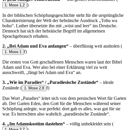
)
1. Mose 1,2
In der biblischen Schöpfungsgeschichte steht für die ursprüngliche
Charakterisierung der Welt der hebräische Ausdruck „Tohu wa
bohu“. Luther übersetzte ihn mit „wüst und leer“ ins Deutsche.
Dennoch hat sich der hebräische Begriff im allgemeinen
Sprachgebrauch erhalten.
2. „Bei Adam und Eva anfangen“
– überflüssig weit ausholen
(
f)
1. Mose 1
Die ersten von Gott geschaffenen Menschen waren laut der Bibel
Adam und Eva. Wer also bei einer Erklärung viel zu weit
ausschweift, „fängt bei Adam und Eva“ an.
3. „Wie im Paradies“ / „Paradiesische Zustände“
– ideale
Zustände
(
f)
1. Mose 2,8
Das Wort „Paradies“ leitet sich von dem persischen Wort für Garten
ab. Der Garten Eden, den Gott für die Menschen während seiner
Schöpfung anlegte, war perfekt: dort gab es alles, was gut für sie
war. Es herrschten also wahrlich „paradiesische Zustände“.
4. „Im Adamskostüm dastehen“
– völlig unbekleidet sein
(
)
1. Mose 3,7