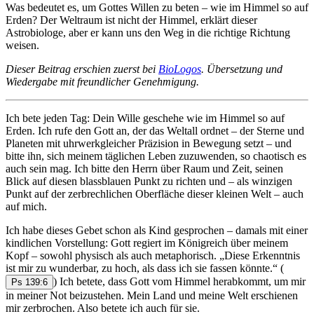
Was bedeutet es, um Gottes Willen zu beten – wie im Himmel so auf
Erden? Der Weltraum ist nicht der Himmel, erklärt dieser
Astrobiologe, aber er kann uns den Weg in die richtige Richtung
weisen.
Dieser Beitrag erschien zuerst bei
BioLogos
. Übersetzung und
Wiedergabe mit freundlicher Genehmigung.
Ich bete jeden Tag: Dein Wille geschehe wie im Himmel so auf
Erden. Ich rufe den Gott an, der das Weltall ordnet – der Sterne und
Planeten mit uhrwerkgleicher Präzision in Bewegung setzt – und
bitte ihn, sich meinem täglichen Leben zuzuwenden, so chaotisch es
auch sein mag. Ich bitte den Herrn über Raum und Zeit, seinen
Blick auf diesen blassblauen Punkt zu richten und – als winzigen
Punkt auf der zerbrechlichen Oberfläche dieser kleinen Welt – auch
auf mich.
Ich habe dieses Gebet schon als Kind gesprochen – damals mit einer
kindlichen Vorstellung: Gott regiert im Königreich über meinem
Kopf – sowohl physisch als auch metaphorisch. „Diese Erkenntnis
ist mir zu wunderbar, zu hoch, als dass ich sie fassen könnte.“
(
) Ich betete, dass Gott vom Himmel herabkommt, um mir
Ps 139:6
in meiner Not beizustehen. Mein Land und meine Welt erschienen
mir zerbrochen. Also betete ich auch für sie.