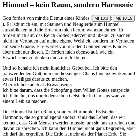
Himmel – kein Raum, sondern Harmonie
Gott fordert von mir die Demut eines Kindes
(
;
Mt 18:3
Mk 10:15
). Er lädt mich ein, mit Staunen und Neugierde zum Himmel
aufzublicken und die Erde um mich herum wahrzunehmen. Er
fordert mich auf, das Reich Gottes jederzeit und überall zu suchen –
nicht im Vertrauen auf meine eigene Weisheit, sondern im Vertrauen
auf seine Gnade. Er erwartet von mir den Glauben eines Kindes –
aber nicht nur diesen. Er fordert mich ebenso auf, wie ein
Erwachsener zu denken und zu reflektieren.
Und so behalte ich mein kindliches Gebet bei. Ich bitte den
transzendenten Gott, in mein diesseitiges Chaos hineinzuwirken und
etwas Heiliges daraus zu machen.
Aber ich bete auch als Erwachsener:
Ich bitte darum, dass die Schöpfung dem Willen Gottes entspricht.
Ich bitte ihn, uns durch denselben Geist, der in Christus war, zu
einem Leib zu machen.
Der Himmel ist kein Raum, sondern Harmonie. Es ist eine
Harmonie, die so grundlegend anders ist als das Leben, das wir
kennen, dass Gott Mensch werden musste, um sie uns zu zeigen und
davon zu sprechen. Ich kann den Himmel nicht ganz begreifen, aber
ich darf ihn ergreifen. Die Erde ist mehr als der Planet Erde. Sie