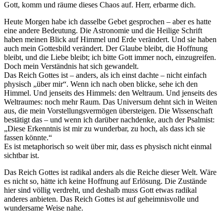
Gott, komm und räume dieses Chaos auf. Herr, erbarme dich.
Heute Morgen habe ich dasselbe Gebet gesprochen – aber es hatte
eine andere Bedeutung. Die Astronomie und die Heilige Schrift
haben meinen Blick auf Himmel und Erde verändert. Und sie haben
auch mein Gottesbild verändert. Der Glaube bleibt, die Hoffnung
bleibt, und die Liebe bleibt; ich bitte Gott immer noch, einzugreifen.
Doch mein Verständnis hat sich gewandelt.
Das Reich Gottes ist – anders, als ich einst dachte – nicht einfach
physisch „über mir“. Wenn ich nach oben blicke, sehe ich den
Himmel. Und jenseits des Himmels: den Weltraum. Und jenseits des
Weltraumes: noch mehr Raum. Das Universum dehnt sich in Weiten
aus, die mein Vorstellungsvermögen übersteigen. Die Wissenschaft
bestätigt das – und wenn ich darüber nachdenke, auch der Psalmist:
„Diese Erkenntnis ist mir zu wunderbar, zu hoch, als dass ich sie
fassen könnte.“
Es ist metaphorisch so weit über mir, dass es physisch nicht einmal
sichtbar ist.
Das Reich Gottes ist radikal anders als die Reiche dieser Welt. Wäre
es nicht so, hätte ich keine Hoffnung auf Erlösung. Die Zustände
hier sind völlig verdreht, und deshalb muss Gott etwas radikal
anderes anbieten. Das Reich Gottes ist auf geheimnisvolle und
wundersame Weise nahe.