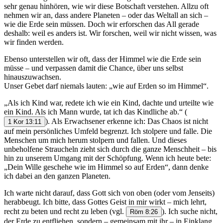
sehr genau hinhören, wie wir diese Botschaft verstehen. Allzu oft
nehmen wir an, dass andere Planeten – oder das Weltall an sich –
wie die Erde sein müssen. Doch wir erforschen das All gerade
deshalb: weil es anders ist. Wir forschen, weil wir nicht wissen, was
wir finden werden.
Ebenso unterstellen wir oft, dass der Himmel wie die Erde sein
müsse – und verpassen damit die Chance, über uns selbst
hinauszuwachsen.
Unser Gebet darf niemals lauten: „wie auf Erden so im Himmel“.
„Als ich Kind war, redete ich wie ein Kind, dachte und urteilte wie
ein Kind. Als ich Mann wurde, tat ich das Kindliche ab.“
(
). Als Erwachsener erkenne ich: Das Chaos ist nicht
1 Kor 13:11
auf mein persönliches Umfeld begrenzt. Ich stolpere und falle. Die
Menschen um mich herum stolpern und fallen. Und dieses
unbeholfene Straucheln zieht sich durch die ganze Menschheit – bis
hin zu unserem Umgang mit der Schöpfung. Wenn ich heute bete:
„Dein Wille geschehe wie im Himmel so auf Erden“, dann denke
ich dabei an den ganzen Planeten.
Ich warte nicht darauf, dass Gott sich von oben (oder vom Jenseits)
herabbeugt. Ich bitte, dass Gottes Geist in mir wirkt – mich lehrt,
recht zu beten und recht zu leben (vgl.
). Ich suche nicht,
Röm 8:26
der Erde zu entfliehen, sondern – gemeinsam mit ihr – in Einklang