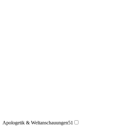
Apologetik & Weltanschauungen
51