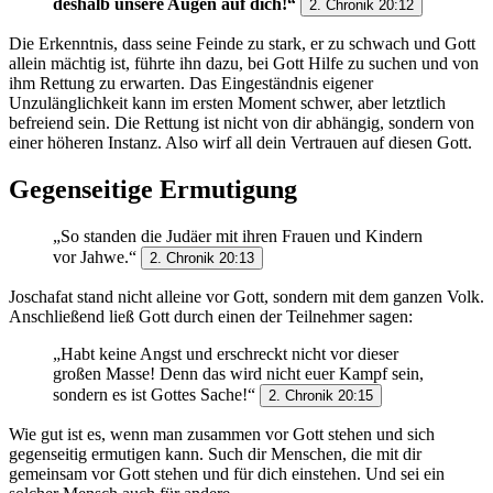
deshalb unsere Augen auf dich!“
2. Chronik 20:12
Die Erkenntnis, dass seine Feinde zu stark, er zu schwach und Gott
allein mächtig ist, führte ihn dazu, bei Gott Hilfe zu suchen und von
ihm Rettung zu erwarten. Das Eingeständnis eigener
Unzulänglichkeit kann im ersten Moment schwer, aber letztlich
befreiend sein. Die Rettung ist nicht von dir abhängig, sondern von
einer höheren Instanz. Also wirf all dein Vertrauen auf diesen Gott.
Gegenseitige Ermutigung
„So standen die Judäer mit ihren Frauen und Kindern
vor Jahwe.“
2. Chronik 20:13
Joschafat stand nicht alleine vor Gott, sondern mit dem ganzen Volk.
Anschließend ließ Gott durch einen der Teilnehmer sagen:
„Habt keine Angst und erschreckt nicht vor dieser
großen Masse! Denn das wird nicht euer Kampf sein,
sondern es ist Gottes Sache!“
2. Chronik 20:15
Wie gut ist es, wenn man zusammen vor Gott stehen und sich
gegenseitig ermutigen kann. Such dir Menschen, die mit dir
gemeinsam vor Gott stehen und für dich einstehen. Und sei ein