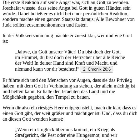
Die erste Reaktion auf seine Angst war, sich an Gott zu wenden.
Joschafat wusste, dass seine Angst bei Gott in guten Händen sein
würde. Dabei beließ er es nicht bei einer persönlichen Reaktion,
sondern machte einen ganzen Staatsakt daraus: Alle Bewohner von
Juda sollten zusammenkommen und fasten.
In der Volksversammlung machte er zuerst klar, wer und wie Gott
ist:
„Jahwe, du Gott unserer Väter! Du bist doch der Gott
im Himmel, du bist doch der Herrscher über alle Reiche
der Welt! In deiner Hand sind Kraft und Macht, und
niemand kann vor dir bestehen!“
2. Chronik 20:6
Er führte sich und den Menschen vor Augen, dass sie das Privileg
haben, mit dem Gott in Verbindung zu stehen, der allein mächtig ist
und helfen kann. Er hatte den Israeliten das Land und die
Möglichkeit gegeben, den Tempel zu bauen.
Wenn dir also ein riesiges Heer entgegensteht, mach dir klar, dass es
einen Gott gibt, der weit größer und mächtiger ist. Und, dass du dich
an diesen Gott wenden kannst:
„Wenn ein Unglück über uns kommt, ein Krieg als
Strafgericht, die Pest oder eine Hungersnot, und wir