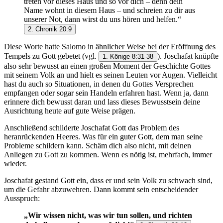
treten vor dieses Haus und so vor dich – denn dein
Name wohnt in diesem Haus – und schreien zu dir aus
unserer Not, dann wirst du uns hören und helfen.“
2. Chronik 20:9
Diese Worte hatte Salomo in ähnlicher Weise bei der Eröffnung des
Tempels zu Gott gebetet (vgl.
). Joschafat knüpfte
1. Könige 8:31-38
also sehr bewusst an einen großen Moment der Geschichte Gottes
mit seinem Volk an und hielt es seinen Leuten vor Augen. Vielleicht
hast du auch so Situationen, in denen du Gottes Versprechen
empfangen oder sogar sein Handeln erfahren hast. Wenn ja, dann
erinnere dich bewusst daran und lass dieses Bewusstsein deine
Ausrichtung heute auf gute Weise prägen.
Anschließend schilderte Joschafat Gott das Problem des
heranrückenden Heeres. Was für ein guter Gott, dem man seine
Probleme schildern kann. Schäm dich also nicht, mit deinen
Anliegen zu Gott zu kommen. Wenn es nötig ist, mehrfach, immer
wieder.
Joschafat gestand Gott ein, dass er und sein Volk zu schwach sind,
um die Gefahr abzuwehren. Dann kommt sein entscheidender
Ausspruch:
„Wir wissen nicht, was wir tun sollen, und richten