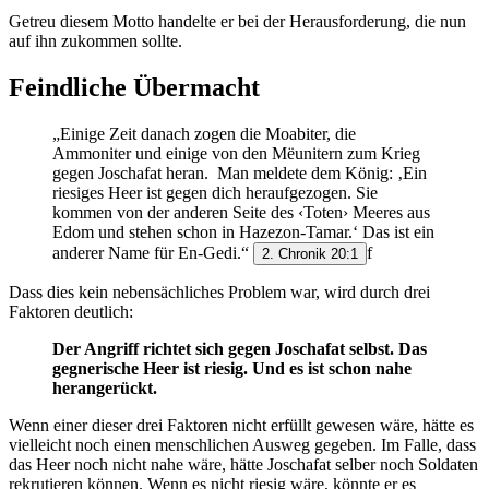
Getreu diesem Motto handelte er bei der Herausforderung, die nun
auf ihn zukommen sollte.
Feindliche Übermacht
„Einige Zeit danach zogen die Moabiter, die
Ammoniter und einige von den Mëunitern zum Krieg
gegen Joschafat heran. Man meldete dem König: ‚Ein
riesiges Heer ist gegen dich heraufgezogen. Sie
kommen von der anderen Seite des ‹Toten› Meeres aus
Edom und stehen schon in Hazezon-Tamar.‘ Das ist ein
anderer Name für En-Gedi.“
f
2. Chronik 20:1
Dass dies kein nebensächliches Problem war, wird durch drei
Faktoren deutlich:
Der Angriff richtet sich gegen Joschafat selbst. Das
gegnerische Heer ist riesig. Und es ist schon nahe
herangerückt.
Wenn einer dieser drei Faktoren nicht erfüllt gewesen wäre, hätte es
vielleicht noch einen menschlichen Ausweg gegeben. Im Falle, dass
das Heer noch nicht nahe wäre, hätte Joschafat selber noch Soldaten
rekrutieren können. Wenn es nicht riesig wäre, könnte er es