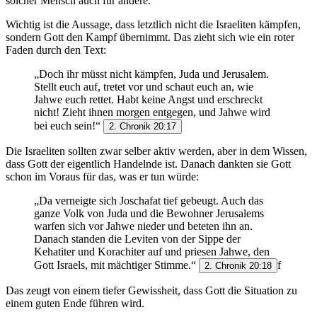
solcher Mensch auch für andere.
Wichtig ist die Aussage, dass letztlich nicht die Israeliten kämpfen,
sondern Gott den Kampf übernimmt. Das zieht sich wie ein roter
Faden durch den Text:
„Doch ihr müsst nicht kämpfen, Juda und Jerusalem.
Stellt euch auf, tretet vor und schaut euch an, wie
Jahwe euch rettet. Habt keine Angst und erschreckt
nicht! Zieht ihnen morgen entgegen, und Jahwe wird
bei euch sein!“
2. Chronik 20:17
Die Israeliten sollten zwar selber aktiv werden, aber in dem Wissen,
dass Gott der eigentlich Handelnde ist. Danach dankten sie Gott
schon im Voraus für das, was er tun würde:
„Da verneigte sich Joschafat tief gebeugt. Auch das
ganze Volk von Juda und die Bewohner Jerusalems
warfen sich vor Jahwe nieder und beteten ihn an.
Danach standen die Leviten von der Sippe der
Kehatiter und Korachiter auf und priesen Jahwe, den
Gott Israels, mit mächtiger Stimme.“
f
2. Chronik 20:18
Das zeugt von einem tiefer Gewissheit, dass Gott die Situation zu
einem guten Ende führen wird.