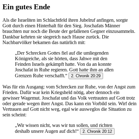
Ein gutes Ende
Als die Israeliten im Schlachtfeld ihren Jubelruf anfingen, sorgte
Gott durch einen Hinterhalt für den Sieg. Joschafats Männer
brauchten nur noch die Beute der gefallenen Gegner einzusammeln.
Dankbar kehrten sie siegreich nach Hause zurück. Die
Nachbarvölker bekamen das natürlich mit:
„Der Schrecken Gottes fiel auf die umliegenden
Königreiche, als sie hörten, dass Jahwe mit den
Feinden Israels gekämpft hatte. Von da an konnte
Joschafat in Ruhe regieren. Gott hatte ihm an allen
Grenzen Ruhe verschafft.“
2. Chronik 20:29
Was für ein Ausgang: vom Schrecken zur Ruhe, von der Angst zum
Frieden. Dafür war kein Kriegsheld nötig, aber dennoch ein
gewisser Wagemut. Joschafat und das Volk vertrauten auf Gott trotz
oder gerade wegen ihrer Angst. Das kann ein Vorbild sein. Wirf dein
Vertrauen auf Gott nicht weg, egal wie ausweglos die Situation zu
sein scheint:
„Wir wissen nicht, was wir tun sollen, und richten
deshalb unsere Augen auf dich!“
2. Chronik 20:12