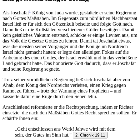
1
Als Joschafat
König von Juda wurde, gestaltete er seine Regierung
nach Gottes Maßstäben. Im Gegensatz zum nördlichen Nachbarstaat
Israel ließ er für sich den Götzenkult beiseite und folgte Gott nach.
Dann ließ er die Kultstätten verschiedener Götter beseitigen. Damit
kein geistliches Vakuum entstand, schickte er einige Leviten aus, um
das Volk die Gesetze Gottes zu lehren. Damit tat Joschafat etwas,
was die meisten seiner Vorgänger und die Könige im Nordreich
Israel nicht gemacht hatten: er legte den alleinigen Fokus auf die
Anbetung des einen Gottes, der Israel erwählt und in das verheißene
Land gebracht hatte. Das honorierte Gott dadurch, dass er Joschafat
und seine Regierung segnete.
Trotz seiner vorbildlichen Regierung ließ sich Joschafat aber von
Ahab, dem König des Nordreichs verleiten, einen Krieg gegen
Ramot zu führen – trotz der Warnung eines Propheten – und
kassierte dafür eine Rüge durch den Seher Jehu.
Anschließend reformierte er die Rechtsprechung, indem er Richter
einsetzte, die nach den Maßstäben Gottes Recht sprechen sollten. Er
schärfte ihnen ein:
„Geht entschlossen ans Werk! Jahwe wird mit dem
sein, der Gutes im Sinn hat.“
2. Chronik 19:11