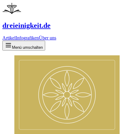
dreieinigkeit.de
Artikel
Infografiken
Über uns
Menü umschalten